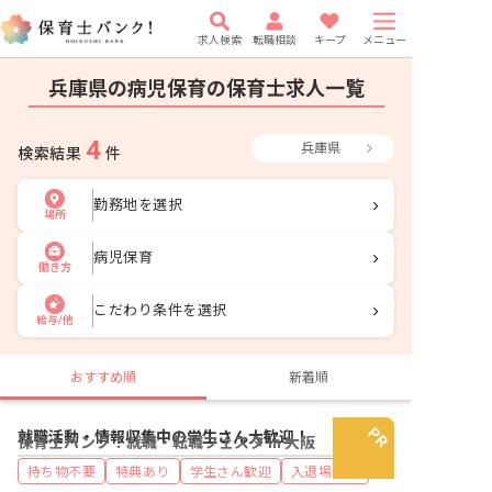
求人検索
転職相談
キープ
メニュー
兵庫県の病児保育の保育士求人一覧
4
兵庫県
検索結果
件
勤務地を選択
場所
病児保育
働き方
こだわり条件を選択
給与/他
おすすめ順
新着順
就職活動・情報収集中の学生さん大歓迎！
保育士バンク！就職・転職フェスタ in 大阪
持ち物不要
特典あり
学生さん歓迎
入退場自由