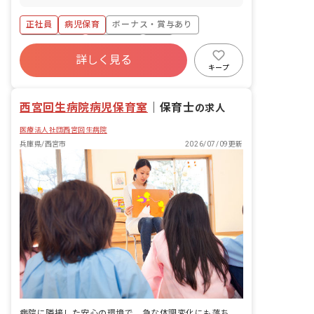
正社員
病児保育
ボーナス・賞与あり
社会保険完備
土日祝休み
有給
詳しく見る
退職金制度
残業少なめ
昇給昇進あり
キープ
産休育休制度
西宮回生病院病児保育室
｜
保育士
の求人
医療法人社団西宮回生病院
兵庫県/西宮市
2026/07/09更新
病院に隣接した安心の環境で、急な体調変化にも落ち着いて向き合える場所。