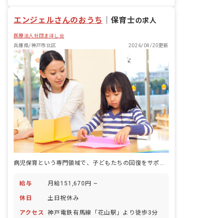
エンジェルさんのおうち
｜
保育士
の求人
医療法人社団まほし会
兵庫県/神戸市北区
2026/04/20更新
病児保育という専門領域で、子どもたちの回復をサポートする。
給与
月給151,670円 ~
休日
土日祝休み
アクセス
神戸電鉄有馬線「花山駅」より徒歩3分