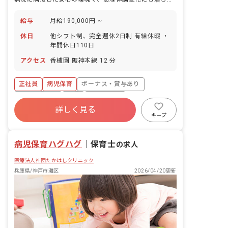
給与
月給190,000円 ~
休日
他シフト制、完全週休2日制 有給休暇 ・
年間休日110日
アクセス
香櫨園 阪神本線 12 分
正社員
病児保育
ボーナス・賞与あり
社会保険完備
有給
退職金制度
詳しく見る
残業少なめ
産休育休制度
車通勤可
キープ
未経験歓迎
病児保育ハグハグ
｜
保育士
の求人
医療法人社団たかはしクリニック
兵庫県/神戸市灘区
2026/04/20更新