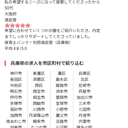
私の希望するニーズに沿って提案してくださったから
50代
大阪府
満足度
希望に合わせていくつかの園をご紹介いただき、内定
までしっかりサポートしてくださっていました。
保育士バンク！利用満足度（兵庫県）
平均
4.8
/5.0
兵庫県の求人を市区町村で絞り込む
神戸市
東灘区
灘区
兵庫区
長田区
須磨区
垂水区
北区
中央区
西区
姫路市
尼崎市
明石市
西宮市
洲本市
芦屋市
伊丹市
相生市
豊岡市
加古川市
赤穂市
西脇市
宝塚市
三木市
高砂市
川西市
小野市
三田市
加西市
丹波篠山市
養父市
丹波市
南あわじ市
朝来市
淡路市
宍粟市
加東市
たつの市
川辺郡
猪名川町