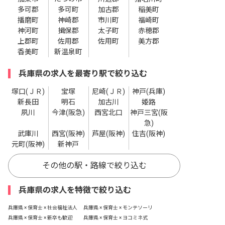
多可郡
多可町
加古郡
稲美町
播磨町
神崎郡
市川町
福崎町
神河町
揖保郡
太子町
赤穂郡
上郡町
佐用郡
佐用町
美方郡
香美町
新温泉町
兵庫県の求人を最寄り駅で絞り込む
塚口(ＪＲ)
宝塚
尼崎(ＪＲ)
神戸(兵庫)
新長田
明石
加古川
姫路
夙川
今津(阪急)
西宮北口
神戸三宮(阪
急)
武庫川
西宮(阪神)
芦屋(阪神)
住吉(阪神)
元町(阪神)
新神戸
その他の駅・路線で絞り込む
兵庫県の求人を特徴で絞り込む
兵庫県 × 保育士 × 社会福祉法人
兵庫県 × 保育士 × モンテソーリ
兵庫県 × 保育士 × 新卒も歓迎
兵庫県 × 保育士 × ヨコミネ式