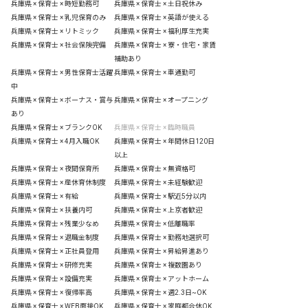
兵庫県 × 保育士 × 時短勤務可
兵庫県 × 保育士 × 土日祝休み
兵庫県 × 保育士 × 乳児保育のみ
兵庫県 × 保育士 × 英語が使える
兵庫県 × 保育士 × リトミック
兵庫県 × 保育士 × 福利厚生充実
兵庫県 × 保育士 × 社会保険完備
兵庫県 × 保育士 × 寮・住宅・家賃
補助あり
兵庫県 × 保育士 × 男性保育士活躍
兵庫県 × 保育士 × 車通勤可
中
兵庫県 × 保育士 × ボーナス・賞与
兵庫県 × 保育士 × オープニング
あり
兵庫県 × 保育士 × ブランクOK
兵庫県 × 保育士 × 臨時職員
兵庫県 × 保育士 × 4月入職OK
兵庫県 × 保育士 × 年間休日120日
以上
兵庫県 × 保育士 × 夜間保育所
兵庫県 × 保育士 × 無資格可
兵庫県 × 保育士 × 産休育休制度
兵庫県 × 保育士 × 未経験歓迎
兵庫県 × 保育士 × 有給
兵庫県 × 保育士 × 駅近5分以内
兵庫県 × 保育士 × 扶養内可
兵庫県 × 保育士 × 上京者歓迎
兵庫県 × 保育士 × 残業少なめ
兵庫県 × 保育士 × 低離職率
兵庫県 × 保育士 × 退職金制度
兵庫県 × 保育士 × 勤務地選択可
兵庫県 × 保育士 × 正社員登用
兵庫県 × 保育士 × 昇給昇進あり
兵庫県 × 保育士 × 研修充実
兵庫県 × 保育士 × 複数園あり
兵庫県 × 保育士 × 設備充実
兵庫県 × 保育士 × アットホーム
兵庫県 × 保育士 × 復帰率高
兵庫県 × 保育士 × 週2.3日~OK
兵庫県 × 保育士 × WEB面接OK
兵庫県 × 保育士 × 家庭都合休OK