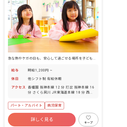
急な熱やケガの日も、安心して過ごせる場所を子どもたちに届ける仕事です。
給与
時給1,200円 ~
休日
他シフト制 有給休暇
アクセス
香櫨園 阪神本線 12 分 打出 阪神本線 16
分 さくら夙川 JR東海道本線 18 分 西宮
（阪神） 阪神本線 20 分 夙川 阪急甲陽
線 22 分
パート・アルバイト
病児保育
詳しく見る
キープ