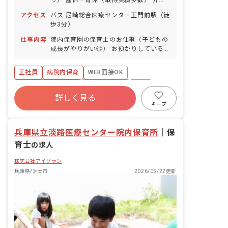
り） 産休・育休（取得実績多数） 介護
休業 慶弔休暇 ※年間休日107日（週1日
アクセス
バス 尼崎総合医療センター正門前駅（徒
または4週4日以上の休日を付与）
歩3分）
仕事内容
院内保育園の保育士のお仕事（子どもの
成長がやりがい◎） お預かりしている子
ども達についてお世話をお願いします ・
食事・睡眠・排泄・清潔・衣類の着脱等
正社員
病院内保育
WEB面接OK
・集団生活を通じた社会性の装着 ・行事
の計画・実行、お知らせの作成
ボーナス・賞与あり
社会保険完備
有給
詳しく見る
福利厚生充実
退職金制度
昇給昇進あり
キープ
産休育休制度
兵庫県立淡路医療センター院内保育所
｜
保
育士
の求人
株式会社アイグラン
兵庫県/洲本市
2026/05/22更新