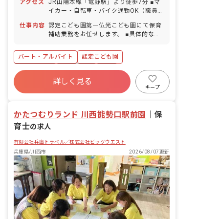
アクセス
JR山陽本線「竜野駅」より徒歩7分 ■マ
イカー・自転車・バイク通勤OK（職員
駐車場完備） ・豊かな自然に調和した木
仕事内容
認定こども園第一仏光こども園にて保育
のぬくもりと開放感に溢れる素敵な園舎
補助業務をお任せします。 ■具体的な仕
です。最寄り駅からのアクセス良好、終
事内容 ・子どもへの保育 ・保育室の整
業後などのお買い物にも便利！ ・太子町
理整頓 ・園内の清掃 ・書類作成
から車で10分、相生市から車で10分、
パート・アルバイト
認定こども園
赤穂市から車で30分、上郡から車で40
WEB面接OK
土日祝休み
有給
分！周辺の市町村から通っている職員が
詳しく見る
多いです！
残業少なめ
産休育休制度
社会福祉法人
キープ
車通勤可
正社員登用
かたつむりランド 川西能勢口駅前園
｜
保
育士
の求人
有限会社兵庫トラベル／株式会社ビッグウエスト
兵庫県/川西市
2026/08/07更新