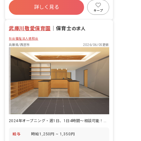
たちの笑顔のため、そして豊かな感性を
詳しく見る
寮・住宅・家賃補助あり
社会保険完備
育むため、深い愛情をもって接すること
キープ
を保育理念としています。 ■保育の特徴
有給
福利厚生充実
退職金制度
「考え・表現できる力を育む」 英語・体
武庫川敬愛保育園
操・リトミックや造形など、子どもたち
｜
保育士
の求人
の感性を育む体験を用意します。 ※外部
社会福祉法人徳和会
講師が子ども達と一緒に活動します。
兵庫県/西宮市
2026/06/05更新
2024年オープニング・週1日、1日4時間～相談可能！扶養内もOK
給与
時給1,250円 ~ 1,350円