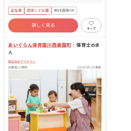
正社員
認定こども園
WEB面接OK
ボーナス・賞与あり
詳しく見る
寮・住宅・家賃補助あり
社会保険完備
キープ
有給
福利厚生充実
退職金制度
残業少なめ
あいぐらん保育園川西美園町
｜
保育士
の求
人
株式会社アイグラン
兵庫県/川西市
2026/05/22更新