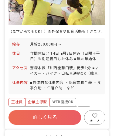
【見学からでもOK！】園外保育や知育活動も！さまざまな活動の中で子どもたちの成長が見える！
給与
月給250,000円 ~
休日
年間休日: 114日 ■月8日休み（日曜＋平
日）※別途祝日もお休み ■年末年始休暇
■有給休暇（法定通り付与） ■産前産
アクセス
宝塚本線「川西能勢口駅」徒歩1分 ■マ
後・育児休暇（取得・復帰実績あり） ■
イカー・バイク・自転車通勤OK（駐車
介護・看護休暇 ■慶弔休暇 ※2月は祝日
場・駐輪場無料）
を含む月8日休み ■基準より多めに職員
仕事内容
■具体的な仕事内容 ・保育業務全般 ・食
を配置しているためシフト相談がしやす
事介助 ・午睡介助 など
く、希望の日にお休みを取れることがほ
とんどです！ ■近くに系列園があるの
正社員
企業主導型
WEB面接OK
で、急なお休みの際などは園同士でシフ
トを助け合ったりもしています。
ボーナス・賞与あり
社会保険完備
有給
詳しく見る
福利厚生充実
退職金制度
昇給昇進あり
キープ
産休育休制度