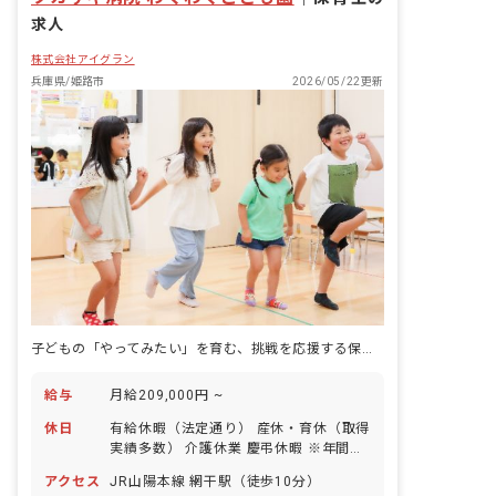
求人
株式会社アイグラン
兵庫県/姫路市
2026/05/22更新
子どもの「やってみたい」を育む、挑戦を応援する保育士になる
給与
月給209,000円 ~
休日
有給休暇（法定通り） 産休・育休（取得
実績多数） 介護休業 慶弔休暇 ※年間休
日107日（週1日または4週4日以上の休
アクセス
JR山陽本線 網干駅（徒歩10分）
日を付与）