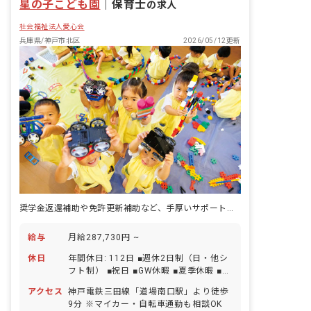
星の子こども園
｜
保育士
の求人
社会福祉法人愛心会
兵庫県/神戸市北区
2026/05/12更新
奨学金返還補助や免許更新補助など、手厚いサポートが整った園です！
給与
月給287,730円 ~
休日
年間休日: 112日 ■週休2日制（日・他シ
フト制） ■祝日 ■GW休暇 ■夏季休暇 ■年
末年始休暇（12/29～1/3） ■有給休暇 ■
アクセス
神戸電鉄三田線「道場南口駅」より徒歩
産休育休休暇 ■介護休暇 ■看護休暇
9分 ※マイカー・自転車通勤も相談OK