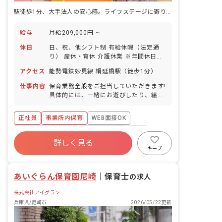
駅徒歩1分、大手法人の安心感。ライフステージに寄り添う保育の道
給与
月給209,000円 ~
休日
日、祝、他シフト制 有給休暇（法定通
り） 産休・育休 介護休業 ※年間休日
107日
アクセス
能勢電鉄妙見線 絹延橋駅（徒歩1分）
仕事内容
保育業務全般をご担当していただきます!
具体的には、一緒にお遊びしたり、絵本
を読んだり、園児のお食事のサポートや
お昼寝、お着替え、お散歩などをお任せ
正社員
事業所内保育
WEB面接OK
します!
ボーナス・賞与あり
社会保険完備
有給
詳しく見る
福利厚生充実
退職金制度
昇給昇進あり
キープ
産休育休制度
あいぐらん保育園尼崎
｜
保育士
の求人
株式会社アイグラン
兵庫県/尼崎市
2026/05/22更新