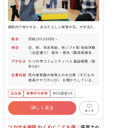
病院内で咲かせる、あなたらしい保育の花。大手法人の土台のもと安心の保育を。
給与
月給209,000円 ~
休日
日、祝、年末年始、他シフト制 有給休暇
（法定通り） 産休・育休（取得実績多
数） 介護休業 慶弔休暇 ※年間休日107
アクセス
たつの市コミュニティバス 島田南駅（徒
日
歩3分）
仕事内容
院内保育園の保育士のお仕事（子どもの
成長がやりがい◎） お預かりしている子
ども達についてお世話をお願いします ・
食事・睡眠・排泄・清潔・衣類の着脱等
正社員
事業所内保育
WEB面接OK
・集団生活を通じた社会性の装着 ・行事
の計画・実行、お知らせの作成
ボーナス・賞与あり
社会保険完備
有給
詳しく見る
福利厚生充実
退職金制度
昇給昇進あり
キープ
産休育休制度
ツカザキ病院 わくわくこども園
｜
保育士
の