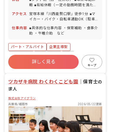
暇 ■有給休暇（一定の勤務時間を満たす
方に法定通り付与） ■基準より多めに職
アクセス
宝塚本線「川西能勢口駅」徒歩1分 ■マ
員を配置しているためシフト相談がしや
イカー・バイク・自転車通勤OK（駐車
すく、希望の日にお休みを取れることが
場・駐輪場無料）
ほとんどです！ ■近くに系列園があるの
仕事内容
■具体的な仕事内容 ・保育補助 ・食事介
で、急なお休みの際などは園同士でシフ
助 ・午睡介助 など
トを助け合ったりもしています。
パート・アルバイト
企業主導型
WEB面接OK
社会保険完備
有給
詳しく見る
福利厚生充実
残業少なめ
昇給昇進あり
キープ
車通勤可
正社員登用
ツカザキ病院 わくわくこども園
｜
保育士
の
求人
株式会社アイグラン
兵庫県/姫路市
2026/05/22更新