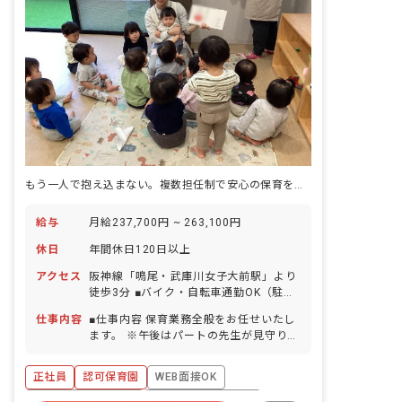
もう一人で抱え込まない。複数担任制で安心の保育を実現できます。
給与
月給237,700円 ~ 263,100円
休日
年間休日120日以上
アクセス
阪神線「鳴尾・武庫川女子大前駅」より
徒歩3分 ■バイク・自転車通勤OK（駐輪
場完備）
仕事内容
■仕事内容 保育業務全般をお任せいたし
ます。 ※午後はパートの先生が見守りし
てくれることが多いため、午後はタブレ
ット記録の時間も確保できます。 ■保育
正社員
認可保育園
WEB面接OK
理念 「子どもたちの笑顔と未来のため
に」 安全に配慮した環境のもと、こども
ボーナス・賞与あり
年間休日120日以上