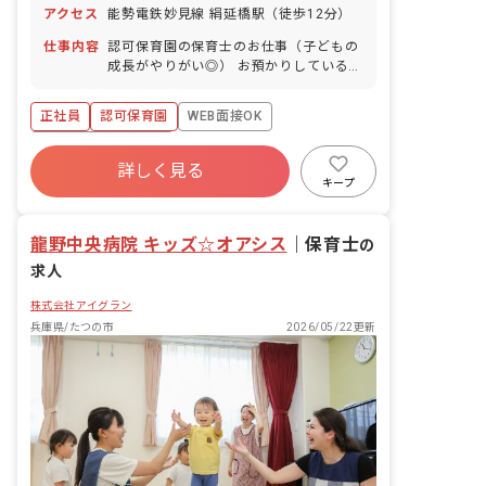
年間休日110日 ※年によって変更の可
アクセス
能勢電鉄妙見線 絹延橋駅（徒歩12分）
能性有
仕事内容
認可保育園の保育士のお仕事（子どもの
成長がやりがい◎） お預かりしている子
ども達についてお世話をお願いします。
・食事・睡眠・排泄・清潔・衣類の着脱
正社員
認可保育園
WEB面接OK
等 ・集団生活を通じた社会性の装着 ・
行事の計画・実行、お知らせの作成
ボーナス・賞与あり
詳しく見る
寮・住宅・家賃補助あり
社会保険完備
キープ
有給
福利厚生充実
退職金制度
昇給昇進あり
龍野中央病院 キッズ☆オアシス
｜
保育士
の
求人
株式会社アイグラン
兵庫県/たつの市
2026/05/22更新