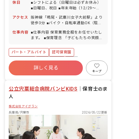
休日
■シフトによる（日曜日は必ずお休み）
■日曜日、祝日 ■年末年始（12/29～
1/3） ■有給休暇（試用期間経過後に法
アクセス
阪神線「鳴尾・武庫川女子大前駅」より
定日数を付与／半日単位での取得可） ■
徒歩3分 ■バイク・自転車通勤OK（駐輪
慶弔休暇 ■産前産後・育児休暇（取得
場完備）
率・復帰率ともに100％） ■介護・看護
仕事内容
■仕事内容 保育業務全般をお任せいたし
休暇
ます。 ■保育理念 「子どもたちの笑顔と
未来のために」 安全に配慮した環境のも
と、こどもたちの笑顔のため、そして豊
パート・アルバイト
認可保育園
かな感性を育むため、深い愛情をもって
接することを保育理念としています。 ■
WEB面接OK
社会保険完備
有給
保育の特徴 「考え・表現できる力を育
詳しく見る
福利厚生充実
退職金制度
残業少なめ
む」 英語・体操・リトミックや造形な
キープ
ど、子どもたちの感性を育む体験を用意
産休育休制度
社会福祉法人
します。 ※外部講師が子ども達と一緒に
公立宍粟総合病院バンビKIDS
活動します。
｜
保育士
の求
人
株式会社アイグラン
兵庫県/宍粟市
2026/05/22更新