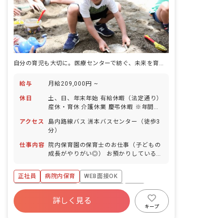
自分の育児も大切に。医療センターで紡ぐ、未来を育む温かな保育
給与
月給209,000円 ~
休日
土、日、年末年始 有給休暇（法定通り）
産休・育休 介護休業 慶弔休暇 ※年間休
日107日
アクセス
島内路線バス 洲本バスセンター（徒歩3
分）
仕事内容
院内保育園の保育士のお仕事（子どもの
成長がやりがい◎） お預かりしている子
ども達についてお世話をお願いします ・
食事・睡眠・排泄・清潔・衣類の着脱等
正社員
病院内保育
WEB面接OK
・集団生活を通じた社会性の装着 ・行事
の計画・実行、お知らせの作成
ボーナス・賞与あり
社会保険完備
有給
詳しく見る
福利厚生充実
退職金制度
昇給昇進あり
キープ
産休育休制度