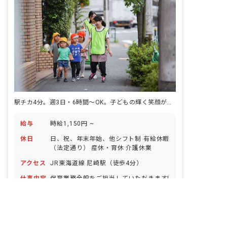
駅チカ4分。週3日・6時間～OK。子どもの輝く笑顔が、あなたの明日を彩る。
給与
時給1,150円 ~
休日
日、祝、年末年始、他シフト制 有給休暇
（法定通り） 産休・育休 介護休業
アクセス
JR東海道線 尼崎駅（徒歩4分）
仕事内容
保育業務全般をご担当していただきます!
非公開の求人多数！ 紹介登録はこちら
具体的には、一緒にお遊びしたり、絵本
を読んだり、園児のお食事のサポートや
兵庫県の求人を紹介してもらう
お昼寝、お着替え、お散歩などをお任せ
パート・アルバイト
事業所内保育
します!
WEB面接OK
有給
福利厚生充実