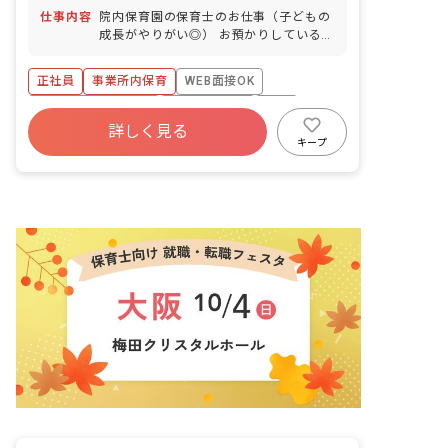
仕事内容
院内保育園の保育士のお仕事（子どもの
成長がやりがい◎） お預かりしている子
ども達についてお世話をお願いします ・
食事・睡眠・排泄・清潔・衣類の着脱等
正社員
事業所内保育
WEB面接OK
・集団生活を通じた社会性の装着 ・行事
の計画・実行、お知らせの作成
ボーナス・賞与あり
社会保険完備
有給
詳しく見る
福利厚生充実
退職金制度
昇給昇進あり
キープ
産休育休制度