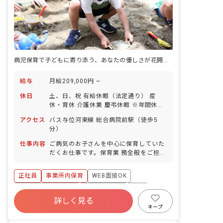
病児保育で子どもに寄り添う、あなたの優しさが花開く場所
給与
月給209,000円 ~
休日
土、日、祝 有給休暇（法定通り） 産
休・育休 介護休業 慶弔休暇 ※年間休日
107日
アクセス
バス与位河東線 総合病院前駅（徒歩5
分）
仕事内容
ご病気のお子さんを中心に保育していた
だくお仕事です。保育業 務全般をご担当
していただきます。具体的には、一緒に
絵本を読 んだり、お食事のサポートやお
正社員
事業所内保育
WEB面接OK
昼寝、お着替えなどをお任せしま す。ご
病気のお子さん中心なので外遊びなどの
ボーナス・賞与あり
社会保険完備
有給
機会はほぼなく、 なるべく安静にさせて
詳しく見る
福利厚生充実
退職金制度
昇給昇進あり
あげることが大切です。
キープ
産休育休制度