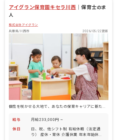
アイグラン保育園キセラ川西
｜
保育士
の求
人
株式会社アイグラン
兵庫県/川西市
2026/05/22更新
個性を咲かせる大地で、あなたの保育キャリアに新たな実り。月給23.3万円〜
給与
月給233,000円 ~
休日
日、祝、他シフト制 有給休暇（法定通
り） 産休・育休 介護休業 年末年始休暇