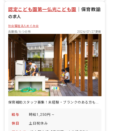
認定こども園第一仏光こども園
｜
保育教諭
の求人
社会福祉法人めぐみ会
兵庫県/たつの市
2026/07/27更新
保育補助スタッフ募集！未経験・ブランクのある方も歓迎しています！
給与
時給1,250円 ~
休日
土日祝休み