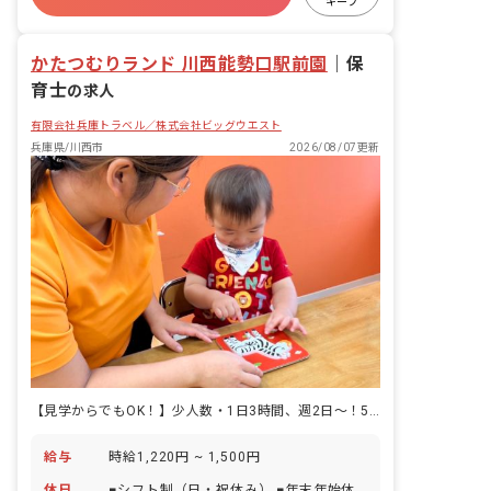
キープ
複数園あり
ブランクOK
かたつむりランド 川西能勢口駅前園
｜
保
育士
の求人
有限会社兵庫トラベル／株式会社ビッグウエスト
兵庫県/川西市
2026/08/07更新
【見学からでもOK！】少人数・1日3時間、週2日～！50代まで幅広い世代が活躍中です。
給与
時給1,220円 ~ 1,500円
休日
■シフト制（日・祝休み） ■年末年始休