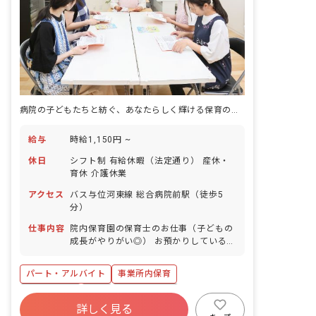
病院の子どもたちと紡ぐ、あなたらしく輝ける保育の物語
給与
時給1,150円 ~
休日
シフト制 有給休暇（法定通り） 産休・
育休 介護休業
アクセス
バス与位河東線 総合病院前駅（徒歩5
分）
仕事内容
院内保育園の保育士のお仕事（子どもの
成長がやりがい◎） お預かりしている子
ども達についてお世話をお願いします ・
食事・睡眠・排泄・清潔・衣類の着脱等
パート・アルバイト
事業所内保育
・集団生活を通じた社会性の装着 ・行事
の計画・実行、お知らせの作成
WEB面接OK
有給
福利厚生充実
詳しく見る
産休育休制度
未経験歓迎
研修充実