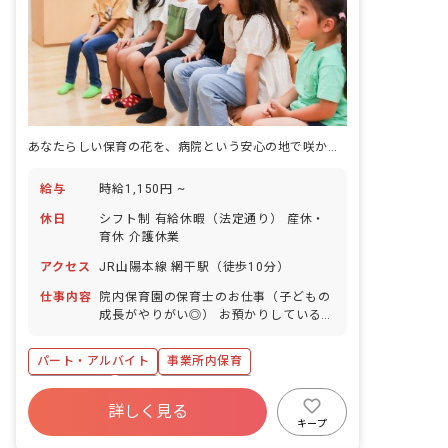
あなたらしい保育の花を、病院という安心の地で咲かせませんか
給与
時給1,150円 ~
休日
シフト制 有給休暇（法定通り） 産休・
育休 介護休業
アクセス
JR山陽本線 網干駅（徒歩10分）
仕事内容
院内保育園の保育士のお仕事（子どもの
成長がやりがい◎） お預かりしている子
ども達についてお世話をお願いします ・
食事・睡眠・排泄・清潔・衣類の着脱等
パート・アルバイト
事業所内保育
・集団生活を通じた社会性の装着 ・行事
の計画・実行、お知らせの作成
WEB面接OK
有給
福利厚生充実
詳しく見る
産休育休制度
未経験歓迎
研修充実
キープ
複数園あり
ブランクOK