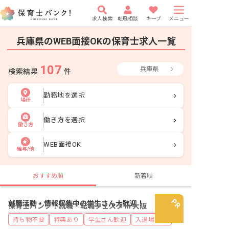
求人検索
転職相談
キープ
メニュー
兵庫県のWEB面接OKの保育士求人一覧
107
兵庫県
検索結果
件
勤務地を選択
場所
働き方を選択
働き方
WEB面接OK
給与/他
おすすめ順
新着順
就職活動・情報収集中の学生さん大歓迎！
保育士バンク！就職・転職フェスタ in 大阪
持ち物不要
特典あり
学生さん歓迎
入退場自由