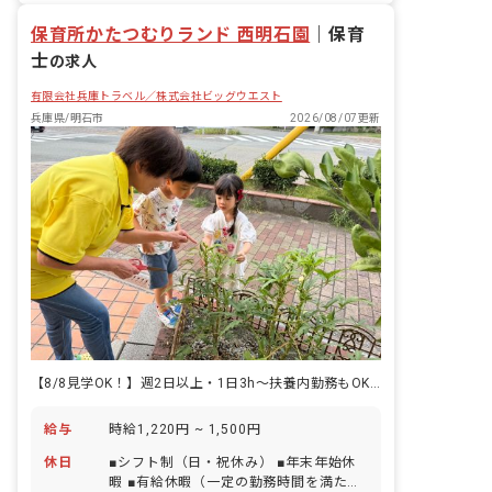
保育所かたつむりランド 西明石園
｜
保育
士
の求人
有限会社兵庫トラベル／株式会社ビッグウエスト
兵庫県/明石市
2026/08/07更新
【8/8見学OK！】週2日以上・1日3h～扶養内勤務もOK！無料でお子さんの預け入れも可能
給与
時給1,220円 ~ 1,500円
休日
■シフト制（日・祝休み） ■年末年始休
暇 ■有給休暇（一定の勤務時間を満たす