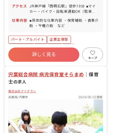
方に法定通り付与） ■基準より多めに職
アクセス
JR神戸線「西明石駅」徒歩10分 ■マイ
員を配置しているためシフト相談がしや
カー・バイク・自転車通勤OK（駐車
すく、希望の日にお休みを取れることが
場・駐輪場無料）
ほとんどです！ ■近くに系列園があるの
仕事内容
■具体的な仕事内容 ・保育補助 ・食事介
で、急なお休みの際などは園同士でシフ
助 ・午睡介助 など
トを助け合ったりもしています。
パート・アルバイト
企業主導型
WEB面接OK
社会保険完備
有給
詳しく見る
福利厚生充実
残業少なめ
昇給昇進あり
キープ
車通勤可
正社員登用
宍粟総合病院 病児保育室そらまめ
｜
保育
士
の求人
株式会社アイグラン
兵庫県/宍粟市
2026/05/22更新