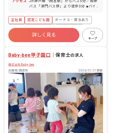
アクセス
JR神戸線「西宮駅」からバス5分／阪神
（取得率90％以上！／半日単位での取得
バス「津門バス停」より徒歩3分 ■バイ
可） ※初年度は入職6カ月経過後10日付
ク・自転車通勤可（無料駐輪場あり）、
与 ※前倒し制度あり アニバーサリー休
マイカー通勤相談可！
暇導入 産前産後・育児休暇（法人内取得
正社員
認定こども園
ボーナス・賞与あり
率100％・復帰実績あり！） ※年間休日
寮・住宅・家賃補助あり
社会保険完備
112日 ■有給取得しやすい環境です。 お
詳しく見る
互いに助け合うフォロー体制があるの
有給
福利厚生充実
残業少なめ
キープ
で、お休みもしっかり取れる環境です！
昇給昇進あり
産休育休制度
家族のイベントやお子さんの学校行事な
ど、プライベートな予定も大切にしなが
Baby-bee甲子園口
｜
保育士
の求人
ら働けますよ。
株式会社Baby-bee
兵庫県/西宮市
2026/01/21更新