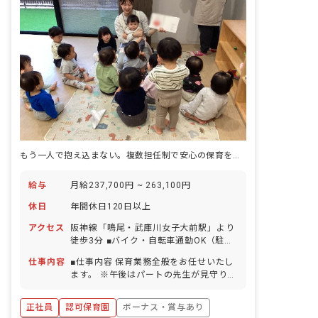
もう一人で抱え込まない。複数担任制で安心の保育を実現できます。
給与
月給237,700円 ~ 263,100円
休日
年間休日120日以上
アクセス
阪神線「鳴尾・武庫川女子大前駅」より
徒歩3分 ■バイク・自転車通勤OK（駐輪
場完備）
仕事内容
■仕事内容 保育業務全般をお任せいたし
ます。 ※午後はパートの先生が見守りし
てくれることが多いため、午後はタブレ
ット記録の時間も確保できます。 ■保育
正社員
認可保育園
ボーナス・賞与あり
理念 「子どもたちの笑顔と未来のため