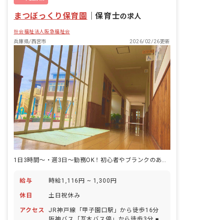
まつぼっくり保育園
｜
保育士
の求人
社会福祉法人阪急福祉会
兵庫県/西宮市
2026/02/26更新
1日3時間～・週3日～勤務OK！初心者やブランクのある方も応募可能です
給与
時給1,116円 ~ 1,300円
休日
土日祝休み
アクセス
JR神戸線「甲子園口駅」から徒歩16分
阪神バス「瓦木バス停」から徒歩3分 ■