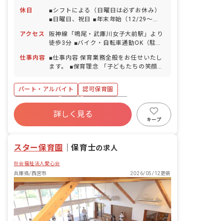
休日
■シフトによる（日曜日は必ずお休み）
■日曜日、祝日 ■年末年始（12/29～
1/3） ■有給休暇（試用期間経過後に法
アクセス
阪神線「鳴尾・武庫川女子大前駅」より
定日数を付与／半日単位での取得可） ■
徒歩3分 ■バイク・自転車通勤OK（駐輪
慶弔休暇 ■産前産後・育児休暇（取得
場完備）
率・復帰率ともに100％） ■介護・看護
仕事内容
■仕事内容 保育業務全般をお任せいたし
休暇
ます。 ■保育理念 「子どもたちの笑顔と
未来のために」 安全に配慮した環境のも
と、こどもたちの笑顔のため、そして豊
パート・アルバイト
認可保育園
かな感性を育むため、深い愛情をもって
接することを保育理念としています。 ■
社会保険完備
有給
福利厚生充実
保育の特徴 「考え・表現できる力を育
詳しく見る
退職金制度
残業少なめ
産休育休制度
む」 英語・体操・リトミックや造形な
キープ
ど、子どもたちの感性を育む体験を用意
社会福祉法人
乳児保育のみ
します。 ※外部講師が子ども達と一緒に
スター保育園
活動します。
｜
保育士
の求人
社会福祉法人愛心会
兵庫県/西宮市
2026/05/12更新