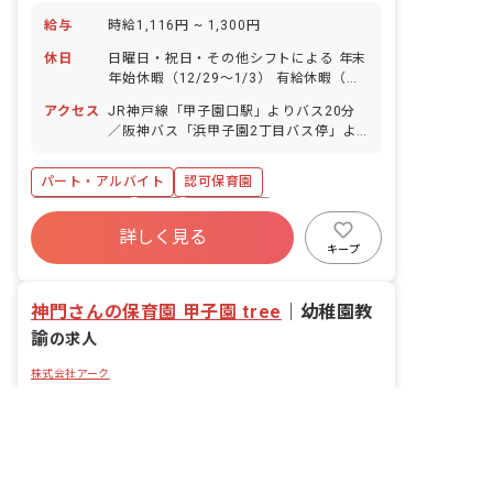
給与
時給1,116円 ~ 1,300円
休日
日曜日・祝日・その他シフトによる 年末
年始休暇（12/29～1/3） 有給休暇（半
日単位での取得可） ■お休みの相談もし
アクセス
JR神戸線「甲子園口駅」よりバス20分
やすく、有休の消化率も高い職場です。
／阪神バス「浜甲子園2丁目バス停」よ
り徒歩3分 ■バイク・自転車通勤可！
パート・アルバイト
認可保育園
社会保険完備
有給
残業少なめ
詳しく見る
社会福祉法人
未経験歓迎
新卒も歓迎
キープ
駅近5分以内
アットホーム
神門さんの保育園 甲子園 tree
｜
幼稚園教
諭
の求人
株式会社アーク
兵庫県/西宮市
2025/10/27更新
非公開の求人多数！ 紹介登録はこちら
兵庫県の求人を紹介してもらう