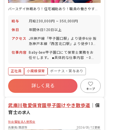
バースデイ休暇あり！住宅補助あり！職員の働きやすさを大切にしています
給与
月給230,000円 ~ 350,000円
休日
年間休日120日以上
アクセス
JR神戸線「甲子園口駅」より徒歩6分 阪
急神戸本線「西宮北口駅」より徒歩13分
■マイカー・自転車通勤可（駐車場は各
仕事内容
Baby-bee甲子園口にて保育士業務をお
自用意・駐車場代は自己負担、無料駐輪
任せします。 ■具体的な仕事内容 ・0～2
場あり）
歳児の保育全般
正社員
小規模保育
ボーナス・賞与あり
年間休日120日以上
詳しく見る
寮・住宅・家賃補助あり
社会保険完備
キープ
有給
福利厚生充実
残業少なめ
昇給昇進あり
武庫川敬愛保育園甲子園けやき散歩道
｜
保
育士
の求人
社会福祉法人徳和会
兵庫県/西宮市
2026/05/12更新