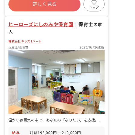
整・折衝業務 ・福祉サービスの説明、関
詳しく見る
昇給昇進あり
産休育休制度
未経験歓迎
係機関利用の際のアドバイス
キープ
新卒も歓迎
駅近5分以内
ヒーローズにしのみや保育園
｜
保育士
の求
人
株式会社キッズ1ハート
兵庫県/西宮市
2026/02/26更新
温かい雰囲気の中で、あなたの「なりたい」を応援。理想の保育を叶えよう。
給与
月給193,000円 ~ 210,000円