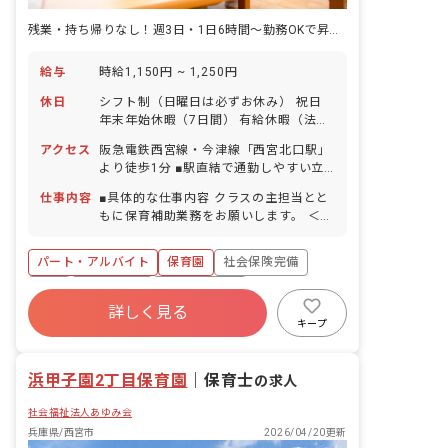
残業・持ち帰りなし！週3日・1日6時間～勤務OKで昇給もあり
給与
時給1,150円 ~ 1,250円
休日
シフト制（日曜日は必ずお休み） 祝日
年末年始休暇（7日間） 有給休暇（法定
通り／半休取得可） 産前産後・育児休暇
アクセス
阪急電鉄西宮線・今津線「西宮北口駅」
（希望者の100％が取得／復帰）
より徒歩1分 ■駅直結で通勤しやすい立
地です！ ■バイク・自転車通勤可
仕事内容
■具体的な仕事内容 クラスの主担当とと
（ACTA西宮従業員用駐輪場あり※有
もに保育補助業務をお願いします。 ＜ク
料）
ラス定員＞ 0歳児クラス 6名／スタッ
フ2～3名 1歳児クラス 8名／スタッフ2
パート・アルバイト
保育園
社会保険完備
～3名 2歳児クラス 8名／スタッフ2～3
名 3歳児クラス 7名／スタッフ1～2名
有給
残業少なめ
産休育休制度
4歳児クラス 7名／スタッフ1～2名 5歳
詳しく見る
正社員登用
未経験歓迎
新卒も歓迎
児クラス 7名／スタッフ1～2名 ■保育
キープ
理念（保育への想い・大切にしているこ
駅近5分以内
となど） 〜「あっ、できた」のそばに〜
浜甲子園2丁目保育園
わたしたちは、子ども達の健やかな成
｜
保育士
の求人
長、生きる力を育てるために、 「あっ、
社会福祉法人あゆみ会
できた」のそばにいつも寄り添う保育園
を目指します。
兵庫県/西宮市
2026/04/20更新