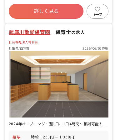
に」 安全に配慮した環境のもと、こども
年間休日120日以上
たちの笑顔のため、そして豊かな感性を
詳しく見る
寮・住宅・家賃補助あり
社会保険完備
育むため、深い愛情をもって接すること
キープ
を保育理念としています。 ■保育の特徴
有給
福利厚生充実
退職金制度
「考え・表現できる力を育む」 英語・体
残業少なめ
武庫川敬愛保育園
操・リトミックや造形など、子どもたち
｜
保育士
の求人
の感性を育む体験を用意します。 ※外部
社会福祉法人徳和会
講師が子ども達と一緒に活動します。
兵庫県/西宮市
2026/06/05更新
2024年オープニング・週1日、1日4時間～相談可能！扶養内もOK
給与
時給1,250円 ~ 1,350円