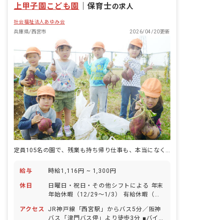
上甲子園こども園
｜
保育士
の求人
社会福祉法人あゆみ会
兵庫県/西宮市
2026/04/20更新
定員105名の園で、残業も持ち帰り仕事も、本当になくなる。
給与
時給1,116円 ~ 1,300円
休日
日曜日・祝日・その他シフトによる 年末
年始休暇（12/29～1/3） 有給休暇（半
日単位での取得可） ■お休みの相談もし
アクセス
JR神戸線「西宮駅」からバス5分／阪神
やすく、有休の消化率も高い職場です。
バス「津門バス停」より徒歩3分 ■バイ