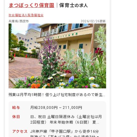
まつぼっくり保育園
｜
保育士
の求人
社会福祉法人阪急福祉会
兵庫県/西宮市
2026/02/26更新
残業は月平均1時間！借り上げ社宅制度があるので新生活も始めやすい
給与
月給208,000円 ~ 211,000円
休日
日、祝日 土曜日隔週休み（土曜出社は月
2回程度） 年末年始休暇（6日間） 夏季
休暇（5日間） 有給休暇（取得率62％／
アクセス
JR神戸線「甲子園口駅」から徒歩16分
半日単位での取得可／5日以上の連休相