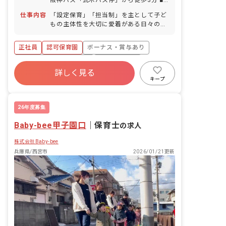
阪神バス「瓦木バス停」から徒歩3分 ■
談OK） 産前産後・育児休暇（取得率
バイク・自転車通勤可、マイカー通勤可
100％） ※年間休日106日（有休は別途
仕事内容
「設定保育」「担当制」を主として子ど
（自身で近隣駐車場を借りた場合）
付与）
もの主体性を大切に愛着がある日々のカ
リキュラムを作成しています。 ■具体的
な仕事内容 ・0歳～5歳児の担任業務 ・
正社員
認可保育園
ボーナス・賞与あり
連絡帳記入 ・週案・月案の作成 ・保護
者対応 「乳児クラス」 ・乳児クラスを
寮・住宅・家賃補助あり
社会保険完備
担当制保育を行ない、1人1人との信頼関
詳しく見る
有給
福利厚生充実
退職金制度
係を大切に育んでいます。 ・子ども1人
キープ
1人の成長を実感できる環境です。 「幼
残業少なめ
昇給昇進あり
児クラス」 ・幼児組では子どもとの楽し
める様々な行事がありともに成長できる
26年度募集
環境です。 ・4,5歳児では縦割り保育を
Baby-bee甲子園口
行ない思いやりや優しさを育んでいま
｜
保育士
の求人
す。 ※新卒での就業は、乳児組の担任か
株式会社Baby-bee
ら始めます。乳児組の保育は、担当制の
設定保育です。 ページ下部に保育理念、
兵庫県/西宮市
2026/01/21更新
活動内容、定員数や各クラスの担任数な
ども記載しています。ぜひご覧くださ
い！