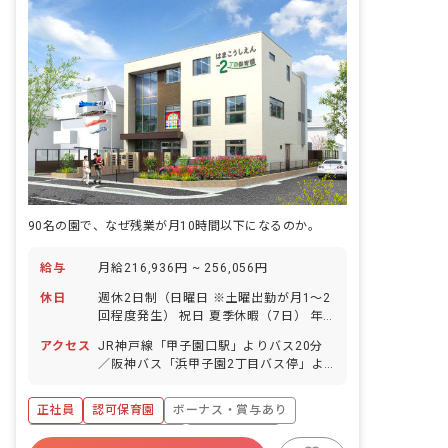
90名の園で、なぜ残業が月10時間以下になるのか。
給与
月給216,936円 ~ 256,056円
休日
週休2日制（日曜日 ※土曜出勤が月1～2
回程度発生） 祝日 夏季休暇（7日） 年
末年始休暇（12/29～1/3） 有給休暇
アクセス
JR神戸線「甲子園口駅」よりバス20分
（取得率90％以上！／初年度は入職6カ
／阪神バス「浜甲子園2丁目バス停」よ
月経過後10日付与 ※前倒し制度あり）
り徒歩3分 ■バイク・自転車通勤可（無
半日休暇導入 アニバーサリー休暇導入
料駐輪場あり）
産前産後・育児休暇（法人内取得率
正社員
認可保育園
ボーナス・賞与あり
100％・復帰実績あり！） ※年間休日
寮・住宅・家賃補助あり
社会保険完備
112日 ■有給取得しやすい環境です。 お