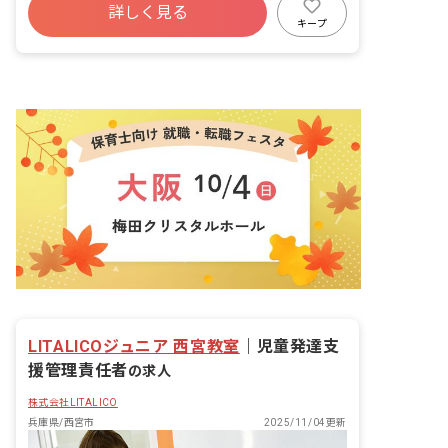
詳しく見る
互いに助け合うフォロー体制があるの
有給
福利厚生充実
残業少なめ
キープ
で、お休みもしっかり取れる環境です！
昇給昇進あり
産休育休制度
家族のイベントやお子さんの学校行事な
ど、プライベートな予定も大切にしなが
ら働けますよ。
LITALICOジュニア 西宮教室
｜
児童発達支
援管理責任者
の求人
株式会社LITALICO
兵庫県/西宮市
2025/11/04更新