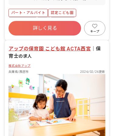
ク・自転車通勤可（無料駐輪場あり）、
マイカー通勤相談可！
パート・アルバイト
認定こども園
社会保険完備
有給
残業少なめ
詳しく見る
社会福祉法人
未経験歓迎
新卒も歓迎
キープ
駅近5分以内
アットホーム
アップの保育園 こども館 ACTA西宮
｜
保
育士
の求人
株式会社アップ
兵庫県/西宮市
2026/02/26更新