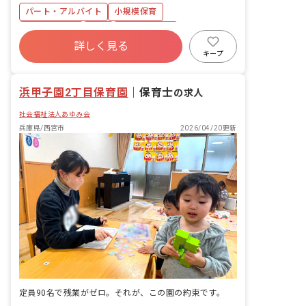
と、こどもたちの笑顔のため、そして豊
パート・アルバイト
小規模保育
かな感性を育むため、深い愛情をもって
接することを保育理念としています。 ■
社会保険完備
有給
福利厚生充実
保育の特徴 「考え・表現できる力を育
詳しく見る
退職金制度
残業少なめ
産休育休制度
む」 英語・体操・リトミックや造形な
キープ
ど、子どもたちの感性を育む体験を用意
社会福祉法人
乳児保育のみ
します。 ※外部講師が子ども達と一緒に
浜甲子園2丁目保育園
活動します。
｜
保育士
の求人
社会福祉法人あゆみ会
兵庫県/西宮市
2026/04/20更新
定員90名で残業がゼロ。それが、この園の約束です。