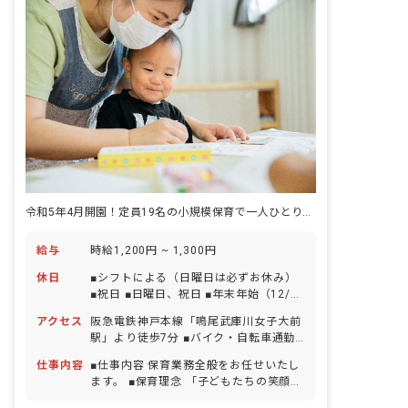
令和5年4月開園！定員19名の小規模保育で一人ひとりじっくり保育◎
給与
時給1,200円 ~ 1,300円
休日
■シフトによる（日曜日は必ずお休み）
■祝日 ■日曜日、祝日 ■年末年始（12/29
～1/3） ■有給休暇（試用期間経過後に
アクセス
阪急電鉄神戸本線「鳴尾武庫川女子大前
法定日数を付与／半日単位での取得可）
駅」より徒歩7分 ■バイク・自転車通勤
■慶弔休暇 ■産前産後・育児休暇（取得
OK（駐輪場完備）
率・復帰率ともに100％） ■介護・看護
仕事内容
■仕事内容 保育業務全般をお任せいたし
休暇
ます。 ■保育理念 「子どもたちの笑顔と
未来のために」 安全に配慮した環境のも