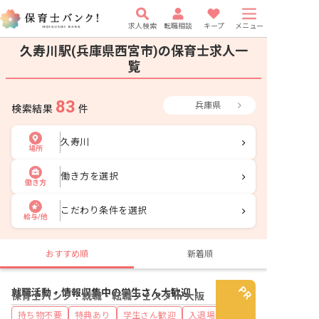
求人検索
転職相談
キープ
メニュー
久寿川駅(兵庫県西宮市)の保育士求人一
覧
83
兵庫県
検索結果
件
久寿川
場所
働き方を選択
働き方
こだわり条件を選択
給与/他
おすすめ順
新着順
就職活動・情報収集中の学生さん大歓迎！
保育士バンク！就職・転職フェスタ in 大阪
持ち物不要
特典あり
学生さん歓迎
入退場自由