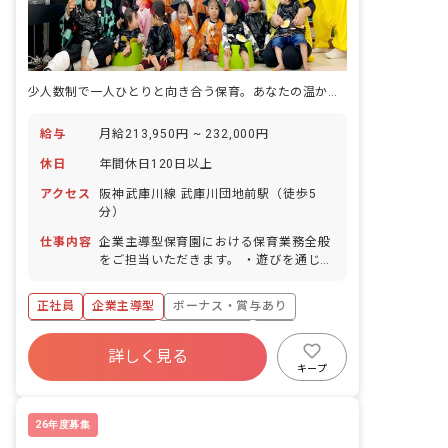
少人数制で一人ひとりと向き合う保育。あなたの温かい手が未来を育みます。
給与
月給213,950円 ~ 232,000円
休日
年間休日120日以上
アクセス
阪神武庫川線 武庫川団地前駅（徒歩5
分）
仕事内容
企業主導型保育園における保育業務全般
をご担当いただきます。 ・遊びを通じた
お子様の心身の発達サポート ・食事の介
助、お昼寝など、お子様の身の回りのお
正社員
企業主導型
ボーナス・賞与あり
世話 ※定員12名（0~2歳児）の保育園
です。
年間休日120日以上
社会保険完備
有給
詳しく見る
残業少なめ
昇給昇進あり
駅近5分以内
キープ
交通費支給
26年度募集