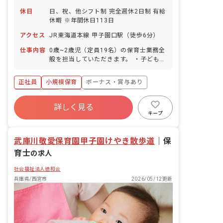
休日
日、祝、他シフト制 完全週休2日制 有給
休暇 ※年間休日113日
アクセス
JR東海道本線 甲子園口駅（徒歩6分）
仕事内容
0歳~2歳児（定員19名）の保育士業務全
般を担当していただきます。 ・子どもた
ちの基本的な生活習慣の習得支援 ・保護
者への教育的なサポートやアドバイス 当
正社員
小規模保育
ボーナス・賞与あり
園では、子どもたちがのびのびと過ご
し、保育士がいきいきと活躍できる環境
社会保険完備
有給
退職金制度
を目指しています。 ■園児年齢層：0～2
詳しく見る
残業少なめ
昇給昇進あり
産休育休制度
歳児 ■園庭有無：あり
キープ
車通勤可
武庫川敬愛保育園甲子園けやき散歩道
｜
保
育士
の求人
社会福祉法人徳和会
兵庫県/西宮市
2026/05/12更新