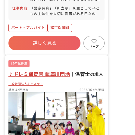
バイク・自転車通勤可（駐輪場あり）
仕事内容
「設定保育」「担当制」を主として子ど
もの主体性を大切に愛着がある日々のカ
リキュラムを作成しています。 ■具体的
な仕事内容 ・0才～就学前の児童の保育
パート・アルバイト
認可保育園
補助 「乳児クラス」 ・乳児クラスを担
当制保育を行ない、1人1人との信頼関係
ボーナス・賞与あり
社会保険完備
を大切に育んでいます。 ・子ども1人1
詳しく見る
土日祝休み
有給
福利厚生充実
人の成長を実感できる環境です。 「幼児
キープ
クラス」 ・幼児組では子どもとの楽しめ
残業少なめ
昇給昇進あり
産休育休制度
る様々な行事がありともに成長できる環
境です。 ・4,5歳児では縦割り保育を行
26年度募集
ない思いやりや優しさを育んでいます。
♪ドレミ保育園 武庫川団地
ページ下部に保育理念、活動内容、定員
｜
保育士
の求人
数や各クラスの担任数なども記載してい
一般社団法人ミクスケア
ます。ぜひご覧ください！
兵庫県/西宮市
2026/07/24更新