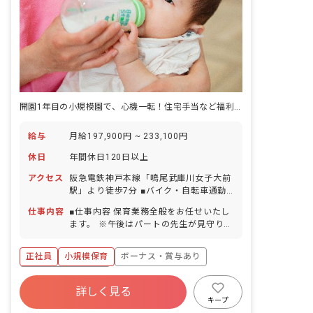
開園1年目の小規模園で、心機一転！住宅手当など福利厚生も充実♪
給与
月給197,900円 ~ 233,100円
休日
年間休日120日以上
アクセス
阪急電鉄神戸本線「鳴尾武庫川女子大前
駅」より徒歩7分 ■バイク・自転車通勤
OK（駐輪場完備）
仕事内容
■仕事内容 保育業務全般をお任せいたし
ます。 ※午後はパートの先生が見守りし
てくれることが多いため、午後はタブレ
ット記録の時間も確保できます。 ■保育
正社員
小規模保育
ボーナス・賞与あり
理念 「子どもたちの笑顔と未来のため
に」 安全に配慮した環境のもと、こども
年間休日120日以上
たちの笑顔のため、そして豊かな感性を
詳しく見る
寮・住宅・家賃補助あり
社会保険完備
育むため、深い愛情をもって接すること
キープ
を保育理念としています。 ■保育の特徴