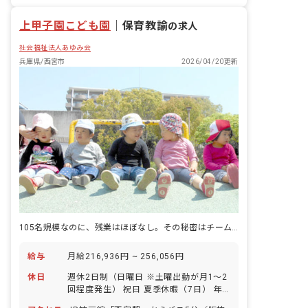
有給
福利厚生充実
退職金制度
「考え・表現できる力を育む」 英語・体
残業少なめ
上甲子園こども園
操・リトミックや造形など、子どもたち
｜
保育教諭
の求人
の感性を育む体験を用意します。 ※外部
社会福祉法人あゆみ会
講師が子ども達と一緒に活動します。
兵庫県/西宮市
2026/04/20更新
105名規模なのに、残業はほぼなし。その秘密はチームにある。
給与
月給216,936円 ~ 256,056円
休日
週休2日制（日曜日 ※土曜出勤が月1～2
回程度発生） 祝日 夏季休暇（7日） 年
末年始休暇（12/29～1/3） 有給休暇