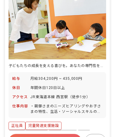
子どもたちの成長を支える喜びを。あなたの専門性を活かし、新しい未来を創造しませんか？
給与
月給304,200円 ~ 435,000円
休日
年間休日120日以上
アクセス
JR東海道本線 西宮駅（徒歩1分）
仕事内容
・親御さまのニーズヒアリングやお子さ
まの特性、生活・ソーシャルスキルのア
セスメント ・個別支援計画の作成及び管
理 ・コンプライアンスに基づくサービス
正社員
児童発達支援施設
の管理業務全般 ・教育・育児・発達相談
業務 ・地域における関係機関との連絡調
年間休日120日以上
社会保険完備
有給