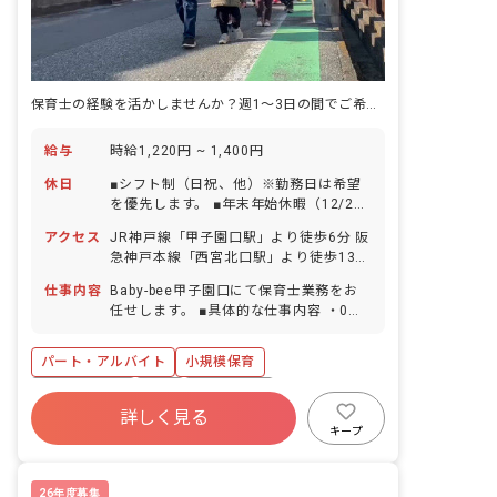
保育士の経験を活かしませんか？週1～3日の間でご希望に合わせて働けます
給与
時給1,220円 ~ 1,400円
休日
■シフト制（日祝、他）※勤務日は希望
を優先します。 ■年末年始休暇（12/29
～1/3） ■有給休暇（法定通り／1時間・
アクセス
JR神戸線「甲子園口駅」より徒歩6分 阪
半日単位での取得可） ■産前産後・育児
急神戸本線「西宮北口駅」より徒歩13分
休暇（取得率・復帰率ともに100％） ※
■マイカー・自転車通勤可（駐車場は各
お子様の体調不良や行事による、遅刻・
仕事内容
Baby-bee甲子園口にて保育士業務をお
自用意・駐車場代は自己負担、無料駐輪
早退・欠勤などの相談も柔軟に対応いた
任せします。 ■具体的な仕事内容 ・0～2
場あり）
します。
歳児の保育全般
パート・アルバイト
小規模保育
社会保険完備
有給
残業少なめ
詳しく見る
昇給昇進あり
産休育休制度
車通勤可
キープ
乳児保育のみ
正社員登用
26年度募集