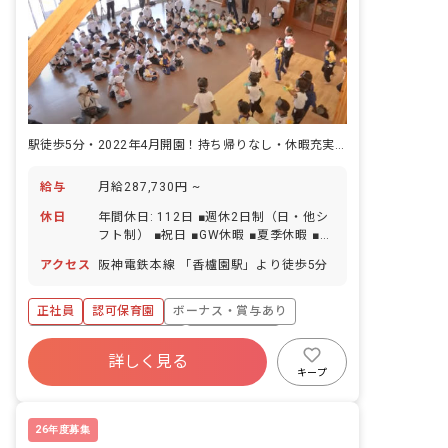
駅徒歩5分・2022年4月開園！持ち帰りなし・休暇充実・賞与計4カ月分
給与
月給287,730円 ~
休日
年間休日: 112日 ■週休2日制（日・他シ
フト制） ■祝日 ■GW休暇 ■夏季休暇 ■年
末年始休暇（12/29～1/3） ■有給休暇 ■
アクセス
阪神電鉄本線 「香櫨園駅」より徒歩5分
産休育休休暇 ■介護休暇 ■看護休暇
正社員
認可保育園
ボーナス・賞与あり
寮・住宅・家賃補助あり
社会保険完備
詳しく見る
有給
福利厚生充実
退職金制度
キープ
残業少なめ
昇給昇進あり
26年度募集