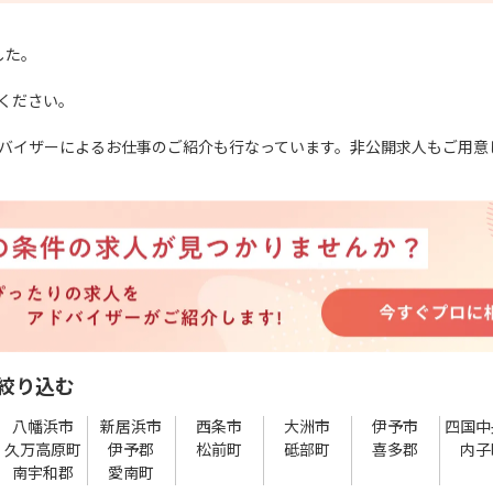
した。
ください。
バイザーによるお仕事のご紹介も行なっています。非公開求人もご用意
絞り込む
八幡浜市
新居浜市
西条市
大洲市
伊予市
四国中
久万高原町
伊予郡
松前町
砥部町
喜多郡
内子
南宇和郡
愛南町