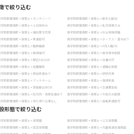
徴で絞り込む
宇和郡愛南町 × 保育士 × モンテソーリ
南宇和郡愛南町 × 保育士 × 新卒も歓迎
宇和郡愛南町 × 保育士 × 土日祝休み
南宇和郡愛南町 × 保育士 × 乳児保育のみ
宇和郡愛南町 × 保育士 × 福利厚生充実
南宇和郡愛南町 × 保育士 × 社会保険完備
宇和郡愛南町 × 保育士 × 車通勤可
南宇和郡愛南町 × 保育士 × ボーナス・賞与あり
宇和郡愛南町 × 保育士 × 臨時職員
南宇和郡愛南町 × 保育士 × 4月入職OK
宇和郡愛南町 × 保育士 × 無資格可
南宇和郡愛南町 × 保育士 × 産休育休制度
宇和郡愛南町 × 保育士 × 駅近5分以内
南宇和郡愛南町 × 保育士 × 扶養内可
宇和郡愛南町 × 保育士 × 低離職率
南宇和郡愛南町 × 保育士 × 退職金制度
宇和郡愛南町 × 保育士 × 昇給昇進あり
南宇和郡愛南町 × 保育士 × 研修充実
宇和郡愛南町 × 保育士 × アットホーム
南宇和郡愛南町 × 保育士 × 復帰率高
宇和郡愛南町 × 保育士 × 家庭都合休OK
南宇和郡愛南町 × 保育士 × 交通費支給
宇和郡愛南町 × 保育士 × 託児所・保育支援あり
南宇和郡愛南町 × 保育士 × 午前のみ勤務
宇和郡愛南町 × 保育士 × 持ち帰り仕事なし
南宇和郡愛南町 × 保育士 × 自転車通勤可
設形態で絞り込む
宇和郡愛南町 × 保育士 × 保育園
南宇和郡愛南町 × 保育士 × 公立保育園
宇和郡愛南町 × 保育士 × 認定保育園
南宇和郡愛南町 × 保育士 × 児童発達支援施設