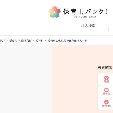
求人検索
TOP
愛媛県
南宇和郡
愛南町
愛南町の乳児院の保育士求人一覧
検索結
場所
働き方
給与/他