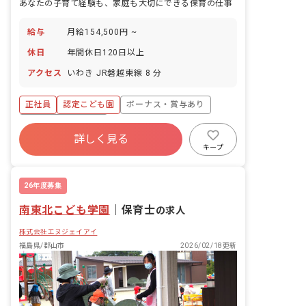
あなたの子育て経験も、家庭も大切にできる保育の仕事
給与
月給154,500円 ~
休日
年間休日120日以上
アクセス
いわき JR磐越東線 8 分
正社員
認定こども園
ボーナス・賞与あり
年間休日120日以上
詳しく見る
寮・住宅・家賃補助あり
社会保険完備
キープ
有給
退職金制度
残業少なめ
昇給昇進あり
26年度募集
南東北こども学園
｜
保育士
の求人
株式会社エヌジェイアイ
福島県/郡山市
2026/02/18更新