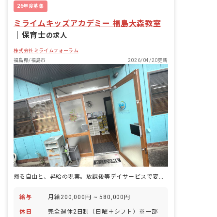
26年度募集
ミライムキッズアカデミー 福島大森教室
｜
保育士
の求人
株式会社ミライムフォーラム
福島県/福島市
2026/04/20更新
帰る自由と、昇給の現実。放課後等デイサービスで変わる働き方
給与
月給200,000円 ~ 580,000円
休日
完全週休2日制（日曜＋シフト）※一部