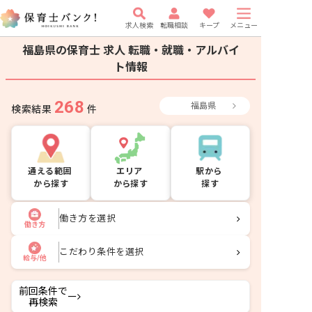
求人検索
転職相談
キープ
メニュー
福島県の保育士 求人
転職・就職・アルバイ
ト情報
268
福島県
検索結果
件
通える範囲
エリア
駅から
から探す
から探す
探す
働き方を選択
働き方
こだわり条件を選択
給与/他
前回条件で
ー
再検索