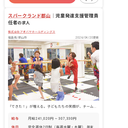
車通勤可
正社員登用
スパークランド郡山
｜
児童発達支援管理責
任者
の求人
株式会社アオバヤホールディングス
福島県/郡山市
2026/04/20更新
「できた！」が増える。子どもたちの笑顔が、チームの力になる。
給与
月給241,020円 ~ 307,330円
休日
完全週休2日制（毎週水曜・木曜） 年末