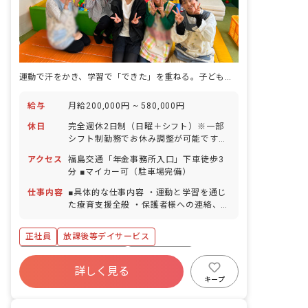
運動で汗をかき、学習で「できた」を重ねる。子どもの自立を支える教室がここにあります。
給与
月給200,000円 ~ 580,000円
休日
完全週休2日制（日曜＋シフト）※一部
シフト制勤務でお休み調整が可能です！
GW休暇 夏季休暇（3日間） 年末年始休
アクセス
福島交通「年金事務所入口」下車徒歩3
暇（6日間） 有給休暇（法定通り付与）
分 ■マイカー可（駐車場完備）
産前産後・育児休暇 ※年間休日107日
（有休は別途付与）
仕事内容
■具体的な仕事内容 ・運動と学習を通じ
た療育支援全般 ・保護者様への連絡、相
談対応 ・事務作業 ・送迎業務
正社員
放課後等デイサービス
寮・住宅・家賃補助あり
社会保険完備
詳しく見る
有給
福利厚生充実
退職金制度
キープ
残業少なめ
昇給昇進あり
産休育休制度