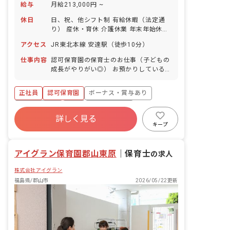
給与
月給213,000円 ~
休日
日、祝、他シフト制 有給休暇（法定通
り） 産休・育休 介護休業 年末年始休暇
年間休日110日 ※年によって変更の可
アクセス
JR東北本線 安達駅（徒歩10分）
能性有
仕事内容
認可保育園の保育士のお仕事（子どもの
成長がやりがい◎） お預かりしている子
ども達についてお世話をお願いします。
・食事・睡眠・排泄・清潔・衣類の着脱
正社員
認可保育園
ボーナス・賞与あり
等 ・集団生活を通じた社会性の装着 ・
行事の計画・実行、お知らせの作成
社会保険完備
有給
福利厚生充実
詳しく見る
退職金制度
昇給昇進あり
産休育休制度
キープ
未経験歓迎
アイグラン保育園郡山東原
｜
保育士
の求人
株式会社アイグラン
福島県/郡山市
2026/05/22更新