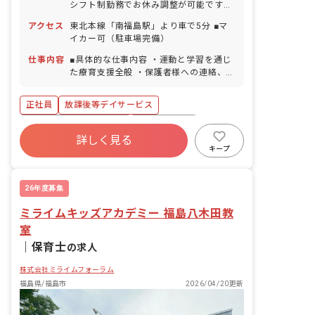
シフト制勤務でお休み調整が可能です！
GW休暇 夏季休暇（3日間） 年末年始休
アクセス
東北本線「南福島駅」より車で5分 ■マ
暇（6日間） 有給休暇（法定通り付与）
イカー可（駐車場完備）
産前産後・育児休暇 ※年間休日107日
（有休は別途付与）
仕事内容
■具体的な仕事内容 ・運動と学習を通じ
た療育支援全般 ・保護者様への連絡、相
談対応 ・事務作業 ・送迎業務
正社員
放課後等デイサービス
寮・住宅・家賃補助あり
社会保険完備
詳しく見る
有給
福利厚生充実
退職金制度
キープ
残業少なめ
昇給昇進あり
産休育休制度
26年度募集
ミライムキッズアカデミー 福島八木田教
室
｜
保育士
の求人
株式会社ミライムフォーラム
福島県/福島市
2026/04/20更新