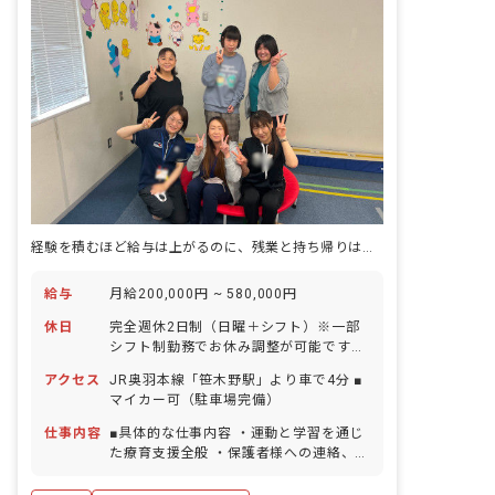
経験を積むほど給与は上がるのに、残業と持ち帰りはゼロです。
給与
月給200,000円 ~ 580,000円
休日
完全週休2日制（日曜＋シフト）※一部
シフト制勤務でお休み調整が可能です！
GW休暇 夏季休暇（3日間） 年末年始休
アクセス
JR奥羽本線「笹木野駅」より車で4分 ■
暇（6日間） 有給休暇（法定通り付与）
マイカー可（駐車場完備）
産前産後・育児休暇 ※年間休日107日
（有休は別途付与）
仕事内容
■具体的な仕事内容 ・運動と学習を通じ
た療育支援全般 ・保護者様への連絡、相
談対応 ・事務作業 ・送迎業務