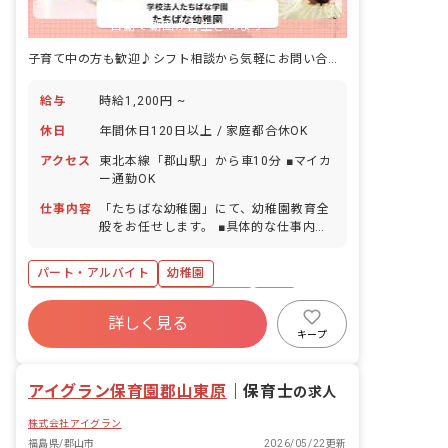
自動で動画が再生されます
子育て中の方も歓迎♪シフト相談から気軽にお問い合わせください！
給与
時給1,200円 ~
休日
年間休日120日以上 / 家庭都合休OK
アクセス
東北本線「郡山駅」から車10分 ■マイカ
ー通勤OK
仕事内容
「たちばな幼稚園」にて、幼稚園教育全
般をお任せします。 ■具体的な仕事内容
・クラス担任 ・行事の準備、指導、片付
けなど ・送迎バスの同乗 ・その他付随
パート・アルバイト
幼稚園
する業務
年間休日120日以上
社会保険完備
有給
詳しく見る
残業少なめ
産休育休制度
車通勤可
キープ
正社員登用
未経験歓迎
アイグラン保育園郡山東原
｜
保育士
の求人
株式会社アイグラン
福島県/郡山市
2026/05/22更新