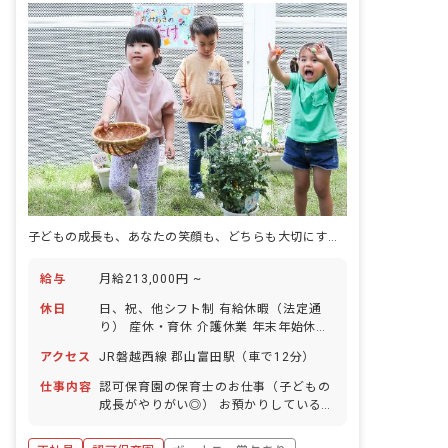
子どもの成長も、あなたの笑顔も、どちらも大切にする保育の舞台へ
給与
月給213,000円 ~
休日
日、祝、他シフト制 有給休暇（法定通
り） 産休・育休 介護休業 年末年始休暇
年間休日110日 ※年によって変更の可
アクセス
JR磐越西線 郡山富田駅（車で12分）
能性有
仕事内容
認可保育園の保育士のお仕事（子どもの
成長がやりがい◎） お預かりしている子
ども達についてお世話をお願いします。
・食事・睡眠・排泄・清潔・衣類の着脱