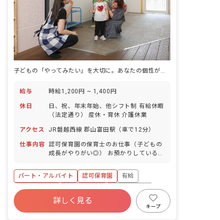
子どもの「やってみたい」を大切に。あなたの個性が輝く保育の舞台
給与
時給1,200円 ~ 1,400円
休日
日、祝、年末年始、他シフト制 有給休暇
（法定通り） 産休・育休 介護休業
アクセス
JR磐越西線 郡山富田駅（車で12分）
仕事内容
認可保育園の保育士のお仕事（子どもの
成長がやりがい◎） お預かりしている子
ども達についてお世話をお願いします。
・食事・睡眠・排泄・清潔・衣類の着脱
パート・アルバイト
認可保育園
有給
等 ・集団生活を通じた社会性の装着 ・
行事の計画・実行、お知らせの作成
福利厚生充実
昇給昇進あり
産休育休制度
詳しく見る
未経験歓迎
研修充実
WEB面接OK
キープ
複数園あり