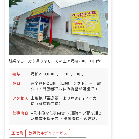
残業なし、持ち帰りなし。その上で月給200,000円から始まる。
給与
月給200,000円 ~ 580,000円
休日
完全週休2日制（日曜＋シフト）※一部
シフト制勤務でお休み調整が可能です！
GW休暇 夏季休暇（3日間） 年末年始休
アクセス
山形線「福島駅」より車8分 ■マイカー
暇（6日間） 有給休暇（法定通り付与）
可（駐車場完備）
産前産後・育児休暇 ※年間休日107日
（有休は別途付与）
仕事内容
■具体的な仕事内容 ・運動と学習を通じ
た療育支援全般 ・保護者様への連絡、相
談対応 ・事務作業 ・送迎業務
正社員
放課後等デイサービス