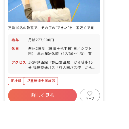
定員10名の教室で、その子の"できた"を一番近くで見届ける仕事です。
給与
月給277,000円 ~
休日
週休2日制（日曜＋他平日1日／シフト
制） 年末年始休暇（12/30～1/3） 有給
休暇（入社半年経過後10日～最高20
アクセス
JR磐越西線「郡山富田駅」から徒歩15
日） 産前産後・育児休暇（取得率
分 福島交通バス「行人田バス停」から徒
100％・復帰率100％） 年間休日108日
歩1分 ■マイカー・バイク・自転車通勤
程度
可（無料駐車場・駐輪場あり）
正社員
児童発達支援施設
ボーナス・賞与あり
社会保険完備
有給
詳しく見る
福利厚生充実
残業少なめ
昇給昇進あり
キープ
非公開の求人多数！ 紹介登録はこちら
産休育休制度
車通勤可
転職サポートに申し込む
むつみ保育所
｜
保育士
の求人
社会福祉法人いわき厚生会