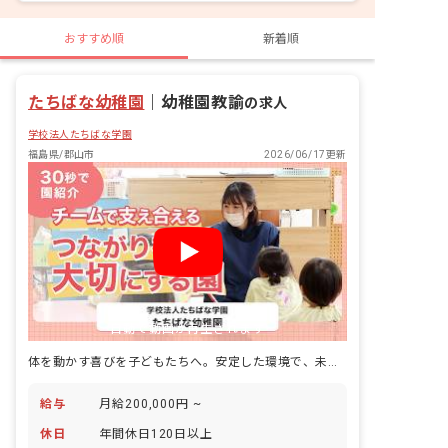
おすすめ順
新着順
たちばな幼稚園
｜
幼稚園教諭
の求人
学校法人たちばな学園
福島県/郡山市
2026/06/17更新
自動で動画が再生されます
体を動かす喜びを子どもたちへ。安定した環境で、未来を育むお仕事♪
給与
月給200,000円 ~
休日
年間休日120日以上