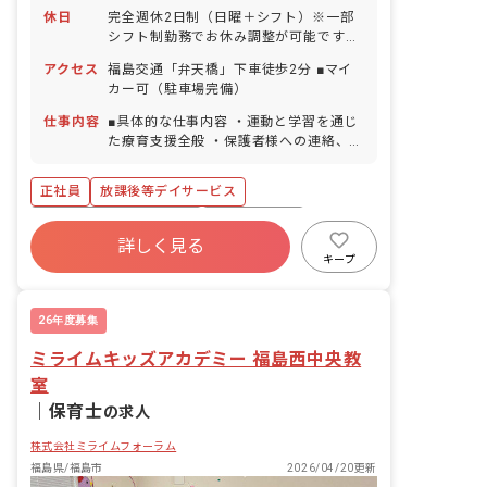
休日
完全週休2日制（日曜＋シフト）※一部
シフト制勤務でお休み調整が可能です！
GW休暇 夏季休暇（3日間） 年末年始休
アクセス
福島交通「弁天橋」下車徒歩2分 ■マイ
暇（6日間） 有給休暇（法定通り付与）
カー可（駐車場完備）
産前産後・育児休暇 ※年間休日107日
（有休は別途付与）
仕事内容
■具体的な仕事内容 ・運動と学習を通じ
た療育支援全般 ・保護者様への連絡、相
談対応 ・事務作業 ・送迎業務
正社員
放課後等デイサービス
寮・住宅・家賃補助あり
社会保険完備
詳しく見る
有給
福利厚生充実
退職金制度
キープ
残業少なめ
昇給昇進あり
産休育休制度
26年度募集
ミライムキッズアカデミー 福島西中央教
室
｜
保育士
の求人
株式会社ミライムフォーラム
福島県/福島市
2026/04/20更新