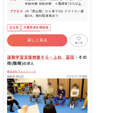
年始休暇 有給休暇 ※取得率70％以上
（法人実績）／5日間以上の連休取得も
アクセス
JR「郡山駅」から車で5分 ※マイカー通
応相談 慶弔休暇 産前産後・育児休暇
勤OK、無料駐車場あり
※取得率100％、復帰率80％（法人実
績） 介護・看護休暇
正社員
児童発達支援施設
ボーナス・賞与あり
詳しく見る
寮・住宅・家賃補助あり
社会保険完備
キープ
有給
福利厚生充実
退職金制度
残業少なめ
昇給昇進あり
運動学習支援教室そら・ふね 富田
｜
その
他(職種)
の求人
株式会社ウェルリソース
福島県/郡山市
2026/07/09更新