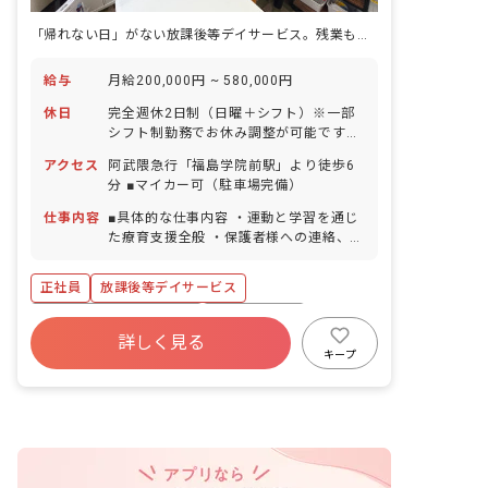
「帰れない日」がない放課後等デイサービス。残業も持ち帰りも、本当にゼロです。
給与
月給200,000円 ~ 580,000円
休日
完全週休2日制（日曜＋シフト）※一部
シフト制勤務でお休み調整が可能です！
GW休暇 夏季休暇（3日間） 年末年始休
アクセス
阿武隈急行「福島学院前駅」より徒歩6
暇（6日間） 有給休暇（法定通り付与）
分 ■マイカー可（駐車場完備）
産前産後・育児休暇 ※年間休日107日
（有休は別途付与）
仕事内容
■具体的な仕事内容 ・運動と学習を通じ
た療育支援全般 ・保護者様への連絡、相
談対応 ・事務作業 ・送迎業務
正社員
放課後等デイサービス
寮・住宅・家賃補助あり
社会保険完備
詳しく見る
有給
福利厚生充実
退職金制度
キープ
残業少なめ
昇給昇進あり
産休育休制度