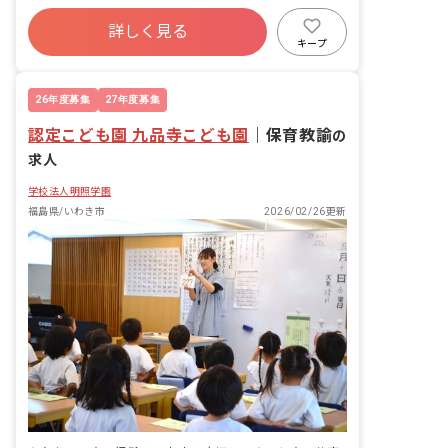
寮・住宅・家賃補助あり
社会保険完備
詳しく見る
有給
福利厚生充実
退職金制度
キープ
残業少なめ
昇給昇進あり
産休育休制度
26年度募集
27年度募集
認定こども園 九品寺こども園
｜
保育教諭
の
求人
学校法人明照学園
福島県/いわき市
2026/02/26更新