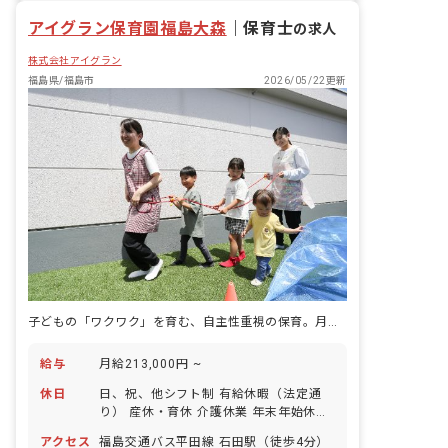
アイグラン保育園福島大森
｜
保育士
の求人
株式会社アイグラン
福島県/福島市
2026/05/22更新
子どもの「ワクワク」を育む、自主性重視の保育。月給21.3万円スタート
給与
月給213,000円 ~
休日
日、祝、他シフト制 有給休暇（法定通
り） 産休・育休 介護休業 年末年始休暇
年間休日110日 ※年によって変更の可
アクセス
福島交通バス平田線 石田駅（徒歩4分）