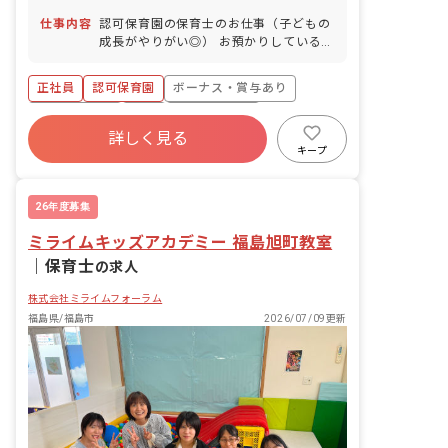
能性有
仕事内容
認可保育園の保育士のお仕事（子どもの
成長がやりがい◎） お預かりしている子
ども達についてお世話をお願いします。
・食事・睡眠・排泄・清潔・衣類の着脱
正社員
認可保育園
ボーナス・賞与あり
等 ・集団生活を通じた社会性の装着 ・
行事の計画・実行、お知らせの作成
社会保険完備
有給
福利厚生充実
詳しく見る
退職金制度
昇給昇進あり
産休育休制度
キープ
未経験歓迎
26年度募集
ミライムキッズアカデミー 福島旭町教室
｜
保育士
の求人
株式会社ミライムフォーラム
福島県/福島市
2026/07/09更新