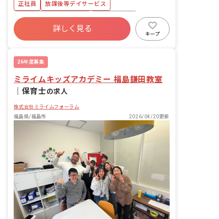
正社員
放課後等デイサービス
寮・住宅・家賃補助あり
社会保険完備
詳しく見る
有給
福利厚生充実
退職金制度
キープ
残業少なめ
昇給昇進あり
産休育休制度
26年度募集
ミライムキッズアカデミー 福島鎌田教室
｜
保育士
の求人
株式会社ミライムフォーラム
福島県/福島市
2026/04/20更新