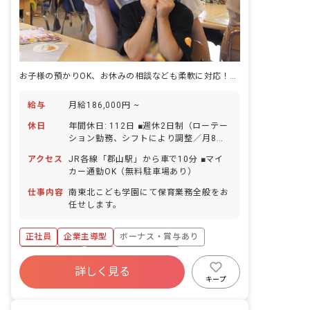
お子様の預かりOK、お休みの相談なども柔軟に対応！個別就職相談会も開催中
給与
月給186,000円 ~
休日
年間休日: 112日 ■週休2日制（ローテー
ション勤務、シフトにより調整／月8日
～11日程度の休み） ■有給休暇（法定通
アクセス
JR各線「郡山駅」から車で10分 ■マイ
り付与／時間単位で取得可能）※最高年
カー通勤OK（無料駐車場あり）
20日付与（前年度残分繰越可。年限度
40日） ■産前産後・育児休暇（取得率・
仕事内容
南東北こども学園にて保育業務全般をお
復帰率ともにほぼ100%） ■介護休暇
任せします。
（取得実績あり） ■慶弔休暇 ・特記事項
・年間休日数は年度によって変動しま
正社員
企業主導型
ボーナス・賞与あり
す。 ・お休みの相談がしやすく、急な体
調不良による休みの相談はもちろん、産
社会保険完備
有給
福利厚生充実
休育休もしっかり取得できます。
詳しく見る
退職金制度
残業少なめ
昇給昇進あり
キープ
産休育休制度