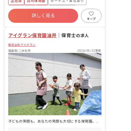
正社員
認可保育園
ボーナス・賞与あり
等 ・集団生活を通じた社会性の装着 ・
行事の計画・実行、お知らせの作成
社会保険完備
有給
福利厚生充実
詳しく見る
退職金制度
昇給昇進あり
産休育休制度
キープ
未経験歓迎
アイグラン保育園油井
｜
保育士
の求人
株式会社アイグラン
福島県/二本松市
2026/05/22更新
子どもの笑顔も、あなたの笑顔も大切にする保育園。自分らしく輝こう