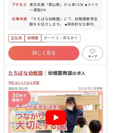
アクセス
東北本線「郡山駅」から車10分 ■マイカ
ー通勤OK
仕事内容
「たちばな幼稚園」にて、幼稚園教育全
般をお任せします。 ■具体的な仕事内容
・クラス担任 ・行事の準備、指導、片付
けなど ・送迎バスの同乗 ・その他付随
正社員
幼稚園
ボーナス・賞与あり
する業務
年間休日120日以上
詳しく見る
寮・住宅・家賃補助あり
社会保険完備
キープ
有給
退職金制度
昇給昇進あり
車通勤可
たちばな幼稚園
｜
幼稚園教諭
の求人
学校法人たちばな学園
福島県/郡山市
2026/05/28更新