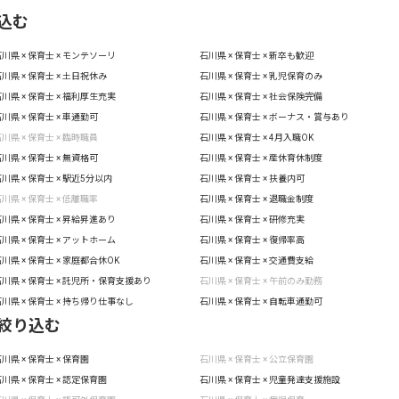
込む
川県 × 保育士 × モンテソーリ
石川県 × 保育士 × 新卒も歓迎
川県 × 保育士 × 土日祝休み
石川県 × 保育士 × 乳児保育のみ
川県 × 保育士 × 福利厚生充実
石川県 × 保育士 × 社会保険完備
川県 × 保育士 × 車通勤可
石川県 × 保育士 × ボーナス・賞与あり
川県 × 保育士 × 臨時職員
石川県 × 保育士 × 4月入職OK
川県 × 保育士 × 無資格可
石川県 × 保育士 × 産休育休制度
川県 × 保育士 × 駅近5分以内
石川県 × 保育士 × 扶養内可
川県 × 保育士 × 低離職率
石川県 × 保育士 × 退職金制度
川県 × 保育士 × 昇給昇進あり
石川県 × 保育士 × 研修充実
川県 × 保育士 × アットホーム
石川県 × 保育士 × 復帰率高
川県 × 保育士 × 家庭都合休OK
石川県 × 保育士 × 交通費支給
川県 × 保育士 × 託児所・保育支援あり
石川県 × 保育士 × 午前のみ勤務
川県 × 保育士 × 持ち帰り仕事なし
石川県 × 保育士 × 自転車通勤可
絞り込む
川県 × 保育士 × 保育園
石川県 × 保育士 × 公立保育園
川県 × 保育士 × 認定保育園
石川県 × 保育士 × 児童発達支援施設