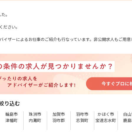
した。
ください。
バイザーによるお仕事のご紹介も行なっています。非公開求人もご用意
絞り込む
輪島市
珠洲市
加賀市
羽咋市
かほく市
白山
津幡町
内灘町
羽咋郡
志賀町
宝達志水町
鹿島