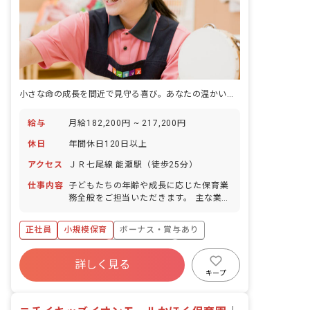
小さな命の成長を間近で見守る喜び。あなたの温かい手で未来を育みませんか。
給与
月給182,200円 ~ 217,200円
休日
年間休日120日以上
アクセス
ＪＲ七尾線 能瀬駅（徒歩25分）
仕事内容
子どもたちの年齢や成長に応じた保育業
務全般をご担当いただきます。 主な業務
内容: ・着替え、食事の補助 ・保育環境
の整備（主活動の準備、清掃など） ・保
正社員
小規模保育
ボーナス・賞与あり
護者対応（連絡帳の作成など） ・帳票作
成（日誌、行事計画など） 保護者連絡帳
年間休日120日以上
社会保険完備
有給
はアプリ、おたよりや日誌はタブレット
詳しく見る
福利厚生充実
退職金制度
残業少なめ
端末等で入力し、事務作業の効率化を図
キープ
っています。 ■保育方針：乳児保育のみ
昇給昇進あり
■園児年齢層：0～2歳児 ■書類作成ツー