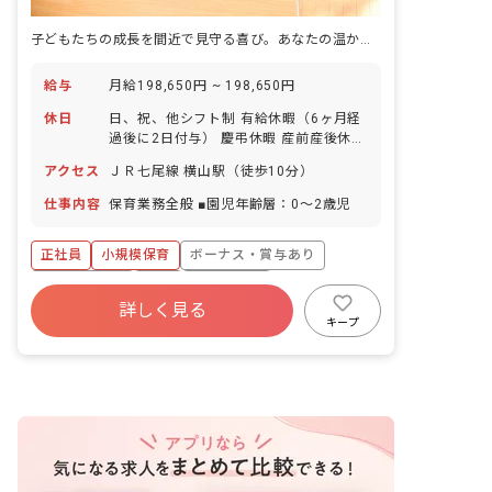
子どもたちの成長を間近で見守る喜び。あなたの温かい手で、未来を育みませんか？
給与
月給198,650円 ~ 198,650円
休日
日、祝、他シフト制 有給休暇（6ヶ月経
過後に2日付与） 慶弔休暇 産前産後休業
介護休業 子の看護休暇 看護休暇 育児休
アクセス
ＪＲ七尾線 横山駅（徒歩10分）
業 特別休暇：慶弔休暇、感染症特別休暇
※年間休日113日
仕事内容
保育業務全般 ■園児年齢層：0～2歳児
正社員
小規模保育
ボーナス・賞与あり
社会保険完備
有給
残業少なめ
詳しく見る
昇給昇進あり
産休育休制度
車通勤可
キープ
乳児保育のみ