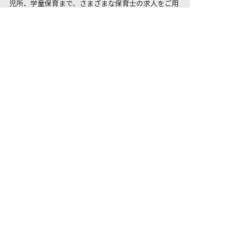
児所、学童保育まで、さまざまな保育士の求人をご用
非公開の求人多数！ 紹介登録はこちら
意しています。石川県で小規模保育の気になる保育士
求人があれば、電話やメールでお問い合わせくださ
石川県の求人を紹介してもらう
い。保育園・幼稚園の採用/募集情報に精通したキャ
リアアドバイザーがあなたに最適な求人をご紹介させ
ていただきます。石川県の保育士求人・転職サイト
【保育士バンク!】
保育士バンク！は
あなたに合う職場を一緒にお探します
保育をよく知るアドバイザーがフルサポート
非公開求人やここだけの保育園情報が充実
累計40万人以上が利用した信頼実績
適正な有料職業紹介事業者として
厚生労働省の認定取得