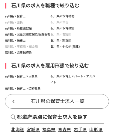
石川県の求人を職種で絞り込む
石川県 × 保育士
石川県 × 保育補助
石川県 × 園長
石川県 × 主任
石川県 × 幼稚園教諭
石川県 × 保育教諭
石川県 × 児童発達支援管理責任者
石川県 × 看護師
石川県 × 栄養士
石川県 × 調理師
石川県 × 事務職・総合職
石川県 × その他(職種)
石川県 × 児童指導員
石川県の求人を雇用形態で絞り込む
石川県 × 保育士 × 正社員
石川県 × 保育士 × パート・アルバ
イト
石川県 × 保育士 × 契約社員
石川県の保育士求人一覧
都道府県別に保育士求人を探す
北海道
宮城県
福島県
青森県
岩手県
山形県