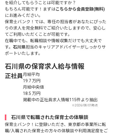
を紹介してもらうことは可能ですか？
もちろん可能です！まずは
こちらから会員登録(無料)
にお進みください。
保育士バンク！では、専任の担当者があなたにぴった
りの求人を完全無料でご紹介いたしますので、安心し
てご利用いただくことが可能です。
在職中でも、転職相談や情報収集だけでも大丈夫で
す。
石川県
担当のキャリアアドバイザーがしっかりサ
ポートいたします。
石川県の保育求人給与情報
月給平均
正社員
19.7
万円
月給中央値
18.5
万円
掲載中の正社員求人情報115件より抽出
※2026/08/01時点
石川県で転職された保育士の体験談
保育士バンク！に登録いただき、東京都の事業所に転
職/入職された保育士の方々の体験談や利用満足度をご