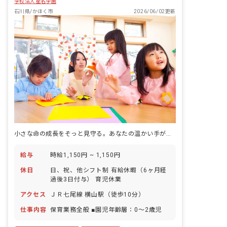
学校法人星名学園
石川県/かほく市
2026/06/02更新
小さな命の成長をそっと見守る。あなたの温かい手が未来を育む場所。
給与
時給1,150円 ~ 1,150円
休日
日、祝、他シフト制 有給休暇（6ヶ月経
過後3日付与） 育児休業
アクセス
ＪＲ七尾線 横山駅（徒歩10分）
仕事内容
保育業務全般 ■園児年齢層：0～2歳児