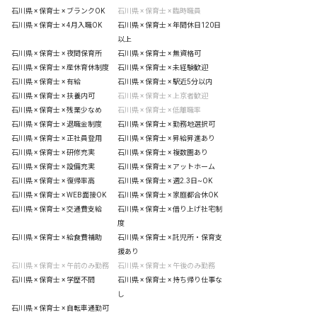
石川県 × 保育士 × ブランクOK
石川県 × 保育士 × 臨時職員
石川県 × 保育士 × 4月入職OK
石川県 × 保育士 × 年間休日120日
以上
石川県 × 保育士 × 夜間保育所
石川県 × 保育士 × 無資格可
石川県 × 保育士 × 産休育休制度
石川県 × 保育士 × 未経験歓迎
石川県 × 保育士 × 有給
石川県 × 保育士 × 駅近5分以内
石川県 × 保育士 × 扶養内可
石川県 × 保育士 × 上京者歓迎
石川県 × 保育士 × 残業少なめ
石川県 × 保育士 × 低離職率
石川県 × 保育士 × 退職金制度
石川県 × 保育士 × 勤務地選択可
石川県 × 保育士 × 正社員登用
石川県 × 保育士 × 昇給昇進あり
石川県 × 保育士 × 研修充実
石川県 × 保育士 × 複数園あり
石川県 × 保育士 × 設備充実
石川県 × 保育士 × アットホーム
石川県 × 保育士 × 復帰率高
石川県 × 保育士 × 週2.3日~OK
石川県 × 保育士 × WEB面接OK
石川県 × 保育士 × 家庭都合休OK
石川県 × 保育士 × 交通費支給
石川県 × 保育士 × 借り上げ社宅制
度
石川県 × 保育士 × 給食費補助
石川県 × 保育士 × 託児所・保育支
援あり
石川県 × 保育士 × 午前のみ勤務
石川県 × 保育士 × 午後のみ勤務
石川県 × 保育士 × 学歴不問
石川県 × 保育士 × 持ち帰り仕事な
し
石川県 × 保育士 × 自転車通勤可