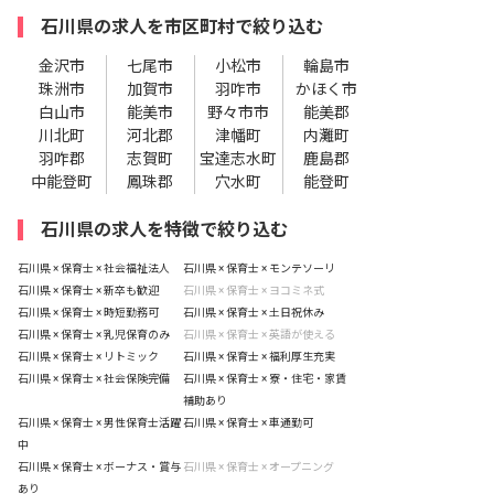
石川県の求人を市区町村で絞り込む
金沢市
七尾市
小松市
輪島市
珠洲市
加賀市
羽咋市
かほく市
白山市
能美市
野々市市
能美郡
川北町
河北郡
津幡町
内灘町
羽咋郡
志賀町
宝達志水町
鹿島郡
中能登町
鳳珠郡
穴水町
能登町
石川県の求人を特徴で絞り込む
石川県 × 保育士 × 社会福祉法人
石川県 × 保育士 × モンテソーリ
石川県 × 保育士 × 新卒も歓迎
石川県 × 保育士 × ヨコミネ式
石川県 × 保育士 × 時短勤務可
石川県 × 保育士 × 土日祝休み
石川県 × 保育士 × 乳児保育のみ
石川県 × 保育士 × 英語が使える
石川県 × 保育士 × リトミック
石川県 × 保育士 × 福利厚生充実
石川県 × 保育士 × 社会保険完備
石川県 × 保育士 × 寮・住宅・家賃
補助あり
石川県 × 保育士 × 男性保育士活躍
石川県 × 保育士 × 車通勤可
中
石川県 × 保育士 × ボーナス・賞与
石川県 × 保育士 × オープニング
あり