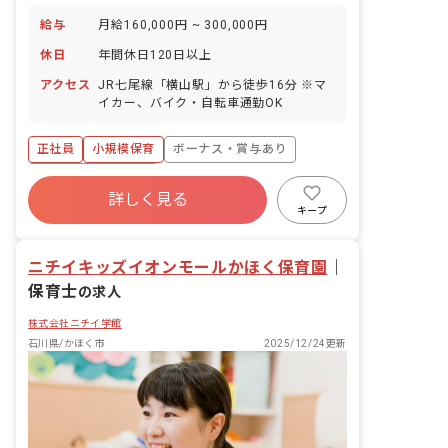
給与
月給160,000円 ~ 300,000円
休日
年間休日120日以上
アクセス
JR七尾線「横山駅」から徒歩16分 ※マ
イカー、バイク・自転車通勤OK
正社員
小規模保育
ボーナス・賞与あり
年間休日120日以上
詳しく見る
寮・住宅・家賃補助あり
社会保険完備
キープ
有給
退職金制度
残業少なめ
昇給昇進あり
ニチイキッズイオンモールかほく保育園
｜
保育士
の求人
株式会社ニチイ学館
石川県/かほく市
2025/12/24更新