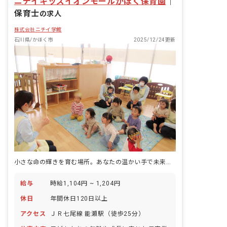
ニチイキッズイオンモールかほく保育園
ル導入：あり ■保護者との連絡アプリ導
｜
入：あり
保育士
の求人
株式会社ニチイ学館
石川県/かほく市
2025/12/24更新
小さな命の輝きを育む場所。あなたの温かい手で未来を彩りませんか？
給与
時給1,104円 ~ 1,204円
休日
年間休日120日以上
アクセス
ＪＲ七尾線 能瀬駅（徒歩25分）