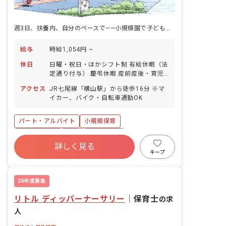
週3日、扶養内、自分のペースで——小規模園で子どもと向き合う。
給与
時給1,054円 ~
休日
日曜・祝日・ほかシフト制 有給休暇（法
定通り付与） 慶弔休暇 産前産後・育児
休暇（取得率100％！復帰実績も多数あ
アクセス
JR七尾線「横山駅」から徒歩16分 ※マ
ります） 特別休暇 年末年始休暇
イカー、バイク・自転車通勤OK
（12/29～1/3) 【有給休暇は半日単位で
取得OK！】 職員数にゆとりを持たせ、
保育システムの導入で業務効率化を図っ
パート・アルバイト
小規模保育
ているため、お休みを取りやすい環境で
社会保険完備
有給
残業少なめ
す。
詳しく見る
産休育休制度
車通勤可
未経験歓迎
キープ
新卒も歓迎
復帰率高
26年度募集
リトル ディッパーナーサリー
｜
保育士
の求
人