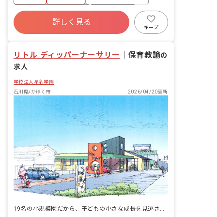
寮・住宅・家賃補助あり
社会保険完備
詳しく見る
有給
退職金制度
残業少なめ
キープ
産休育休制度
車通勤可
リトル ディッパーナーサリー
｜
保育教諭
の
求人
学校法人星名学園
石川県/かほく市
2026/04/20更新
19名の小規模園だから、子どもの小さな成長を見逃さない。