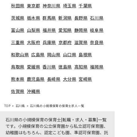
秋田県
東京都
神奈川県
埼玉県
千葉県
茨城県
栃木県
群馬県
新潟県
長野県
石川県
富山県
山梨県
福井県
愛知県
静岡県
岐阜県
三重県
大阪府
兵庫県
京都府
滋賀県
奈良県
和歌山県
広島県
岡山県
山口県
島根県
鳥取県
愛媛県
香川県
徳島県
高知県
福岡県
熊本県
鹿児島県
長崎県
大分県
宮崎県
佐賀県
沖縄県
TOP
石川県
石川県の小規模保育の保育士求人一覧
石川県の小規模保育の保育士[転職・求人・募集]一覧
です。小規模保育の公立保育園から私立認可保育園、
幼稚園はもちろん、認定こども園、準認可保育園、託