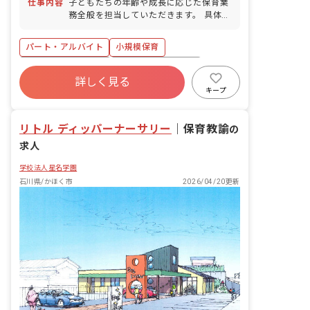
仕事内容
子どもたちの年齢や成長に応じた保育業
務全般を担当していただきます。 具体的
な業務内容は以下の通りです。 ・保育環
境の整備（主活動の準備、清掃など） ・
パート・アルバイト
小規模保育
保護者対応（連絡帳の作成など） ・帳票
作成（日誌、行事計画など） ■保育方
ボーナス・賞与あり
年間休日120日以上
針：乳児保育のみ ■園児年齢層：0～2歳
詳しく見る
社会保険完備
有給
福利厚生充実
児 ■書類作成ツール導入：あり ■保護者
キープ
との連絡アプリ導入：あり
退職金制度
残業少なめ
昇給昇進あり
リトル ディッパーナーサリー
｜
保育教諭
の
求人
学校法人星名学園
石川県/かほく市
2026/04/20更新