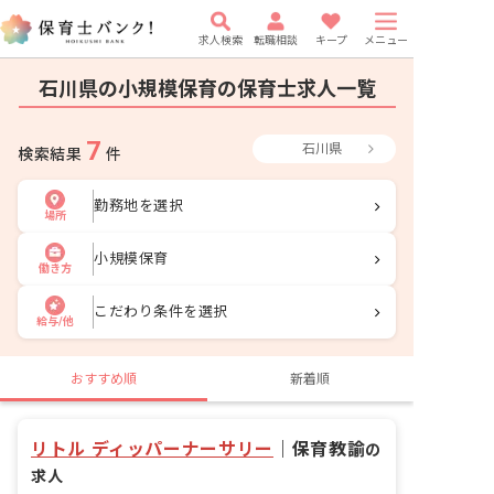
求人検索
転職相談
キープ
メニュー
石川県の小規模保育の保育士求人一覧
7
石川県
検索結果
件
勤務地を選択
場所
小規模保育
働き方
こだわり条件を選択
給与/他
おすすめ順
新着順
リトル ディッパーナーサリー
｜
保育教諭
の
求人