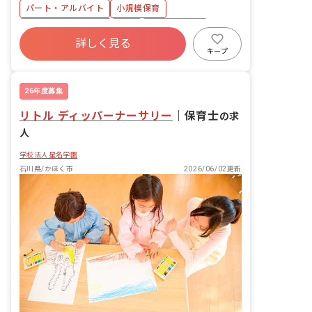
パート・アルバイト
小規模保育
ボーナス・賞与あり
有給
福利厚生充実
詳しく見る
退職金制度
昇給昇進あり
産休育休制度
キープ
車通勤可
乳児保育のみ
26年度募集
リトル ディッパーナーサリー
｜
保育士
の求
人
学校法人星名学園
石川県/かほく市
2026/06/02更新