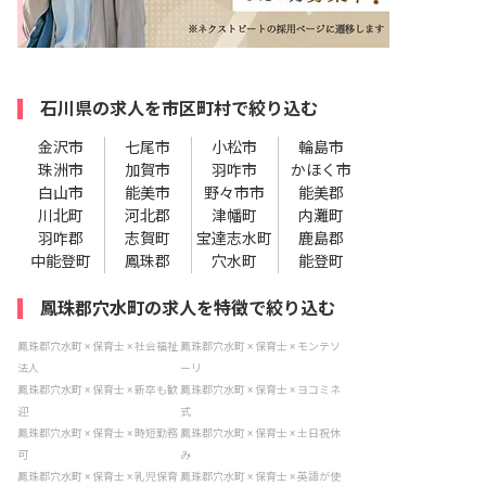
石川県の求人を市区町村で絞り込む
金沢市
七尾市
小松市
輪島市
珠洲市
加賀市
羽咋市
かほく市
白山市
能美市
野々市市
能美郡
川北町
河北郡
津幡町
内灘町
羽咋郡
志賀町
宝達志水町
鹿島郡
中能登町
鳳珠郡
穴水町
能登町
鳳珠郡穴水町の求人を特徴で絞り込む
鳳珠郡穴水町 × 保育士 × 社会福祉
鳳珠郡穴水町 × 保育士 × モンテソ
法人
ーリ
鳳珠郡穴水町 × 保育士 × 新卒も歓
鳳珠郡穴水町 × 保育士 × ヨコミネ
迎
式
鳳珠郡穴水町 × 保育士 × 時短勤務
鳳珠郡穴水町 × 保育士 × 土日祝休
可
み
鳳珠郡穴水町 × 保育士 × 乳児保育
鳳珠郡穴水町 × 保育士 × 英語が使