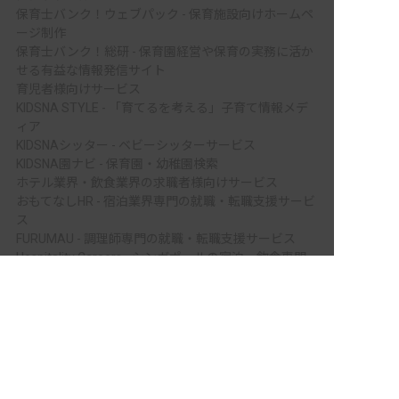
保育士バンク！ウェブパック - 保育施設向けホームペ
ージ制作
保育士バンク！総研 - 保育園経営や保育の実務に活か
せる有益な情報発信サイト
育児者様向けサービス
KIDSNA STYLE - 「育てるを考える」子育て情報メデ
ィア
KIDSNAシッター - ベビーシッターサービス
KIDSNA園ナビ - 保育園・幼稚園検索
ホテル業界・飲食業界の求職者様向けサービス
おもてなしHR - 宿泊業界専門の就職・転職支援サービ
ス
FURUMAU - 調理師専門の就職・転職支援サービス
Hospitality Careers - シンガポールの宿泊・飲食専門
非公開の求人多数！ 紹介登録はこちら
転職支援サービス
鳳珠郡穴水町の求人を紹介してもらう
886旅館人力銀行 日本旅館工作 - 日本と台湾の観光業
を結ぶ課題解決型プラットフォーム
886旅館人力銀行 台湾旅館工作 - 台湾宿泊業界専門の
就職・転職支援プラットフォーム
IT業界の求職者様向けサービス
Tech Bridge Japan - IT企業、成長企業、外国人のため