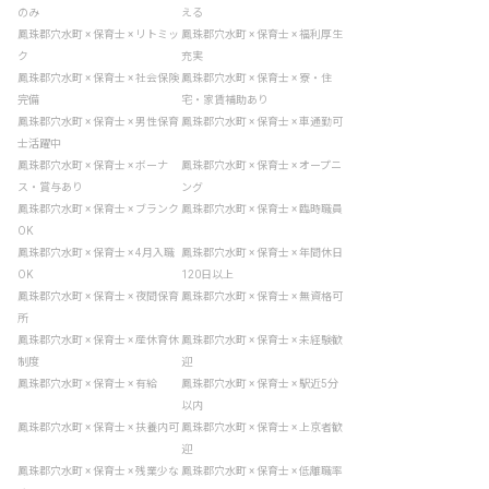
のみ
える
鳳珠郡穴水町 × 保育士 × リトミッ
鳳珠郡穴水町 × 保育士 × 福利厚生
ク
充実
鳳珠郡穴水町 × 保育士 × 社会保険
鳳珠郡穴水町 × 保育士 × 寮・住
完備
宅・家賃補助あり
鳳珠郡穴水町 × 保育士 × 男性保育
鳳珠郡穴水町 × 保育士 × 車通勤可
士活躍中
鳳珠郡穴水町 × 保育士 × ボーナ
鳳珠郡穴水町 × 保育士 × オープニ
ス・賞与あり
ング
鳳珠郡穴水町 × 保育士 × ブランク
鳳珠郡穴水町 × 保育士 × 臨時職員
OK
鳳珠郡穴水町 × 保育士 × 4月入職
鳳珠郡穴水町 × 保育士 × 年間休日
OK
120日以上
鳳珠郡穴水町 × 保育士 × 夜間保育
鳳珠郡穴水町 × 保育士 × 無資格可
所
鳳珠郡穴水町 × 保育士 × 産休育休
鳳珠郡穴水町 × 保育士 × 未経験歓
制度
迎
鳳珠郡穴水町 × 保育士 × 有給
鳳珠郡穴水町 × 保育士 × 駅近5分
以内
鳳珠郡穴水町 × 保育士 × 扶養内可
鳳珠郡穴水町 × 保育士 × 上京者歓
迎
鳳珠郡穴水町 × 保育士 × 残業少な
鳳珠郡穴水町 × 保育士 × 低離職率