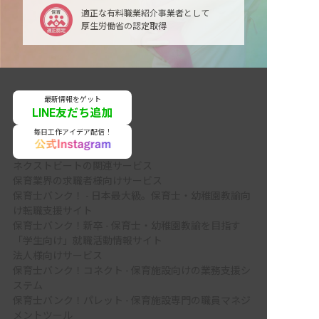
適正な有料職業紹介事業者として
厚生労働省の認定取得
最新情報をゲット
LINE友だち追加
毎日工作アイデア配信！
ネクストビートの関連サービス
保育業界の求職者様向けサービス
保育士バンク！ - 日本最大級。保育士・幼稚園教諭向
け転職支援サイト
保育士バンク！新卒 - 保育士・幼稚園教諭を目指す
「学生向け」就職活動情報サイト
法人様向けサービス
保育士バンク！コネクト - 保育施設向けの業務支援シ
ステム
保育士バンク！パレット - 保育施設専門の職員マネジ
メントツール