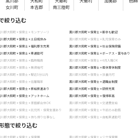
黒川郡
大和町
大郷町
大衡村
加美郡
色麻
女川町
本吉郡
南三陸町
で絞り込む
川郡大和町 × 保育士 × モンテソーリ
黒川郡大和町 × 保育士 × 新卒も歓迎
川郡大和町 × 保育士 × 土日祝休み
黒川郡大和町 × 保育士 × 乳児保育のみ
川郡大和町 × 保育士 × 福利厚生充実
黒川郡大和町 × 保育士 × 社会保険完備
川郡大和町 × 保育士 × 車通勤可
黒川郡大和町 × 保育士 × ボーナス・賞与あり
川郡大和町 × 保育士 × 臨時職員
黒川郡大和町 × 保育士 × 4月入職OK
川郡大和町 × 保育士 × 無資格可
黒川郡大和町 × 保育士 × 産休育休制度
川郡大和町 × 保育士 × 駅近5分以内
黒川郡大和町 × 保育士 × 扶養内可
川郡大和町 × 保育士 × 低離職率
黒川郡大和町 × 保育士 × 退職金制度
川郡大和町 × 保育士 × 昇給昇進あり
黒川郡大和町 × 保育士 × 研修充実
川郡大和町 × 保育士 × アットホーム
黒川郡大和町 × 保育士 × 復帰率高
川郡大和町 × 保育士 × 家庭都合休OK
黒川郡大和町 × 保育士 × 交通費支給
川郡大和町 × 保育士 × 託児所・保育支援あり
黒川郡大和町 × 保育士 × 午前のみ勤務
川郡大和町 × 保育士 × 持ち帰り仕事なし
黒川郡大和町 × 保育士 × 自転車通勤可
形態で絞り込む
川郡大和町 × 保育士 × 保育園
黒川郡大和町 × 保育士 × 公立保育園