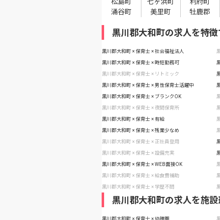
松島町
七ヶ浜町
利府町
涌谷町
美里町
牡鹿郡
黒川郡大和町の求人を特徴
黒川郡大和町 × 保育士 × 社会福祉法人
黒
黒川郡大和町 × 保育士 × 時短勤務可
黒
黒川郡大和町 × 保育士 × リトミック
黒
黒川郡大和町 × 保育士 × 男性保育士活躍中
黒
黒川郡大和町 × 保育士 × ブランクOK
黒
黒川郡大和町 × 保育士 × 夜間保育所
黒
黒川郡大和町 × 保育士 × 有給
黒
黒川郡大和町 × 保育士 × 残業少なめ
黒
黒川郡大和町 × 保育士 × 正社員登用
黒
黒川郡大和町 × 保育士 × 設備充実
黒
黒川郡大和町 × 保育士 × WEB面接OK
黒
黒川郡大和町 × 保育士 × 給食費補助
黒
黒川郡大和町 × 保育士 × 学歴不問
黒
黒川郡大和町の求人を施設
黒川郡大和町 × 保育士 × 幼稚園
黒