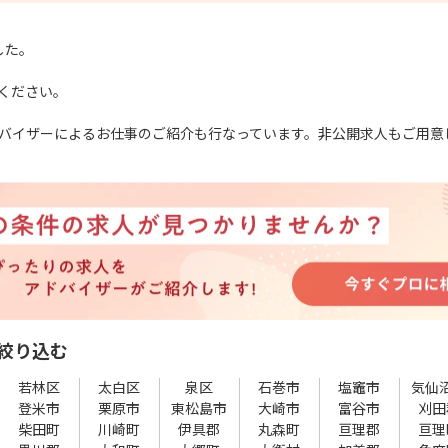
した。
ください。
バイザーによるお仕事のご紹介も行なっています。非公開求人もご用意
絞り込む
若林区
太白区
泉区
石巻市
塩竈市
気仙
登米市
栗原市
東松島市
大崎市
富谷市
刈田
柴田町
川崎町
伊具郡
丸森町
亘理郡
亘理