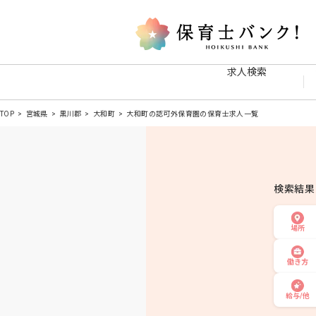
求人検索
TOP
宮城県
黒川郡
大和町
大和町の認可外保育園の保育士求人一覧
検索結
場所
働き方
給与/他