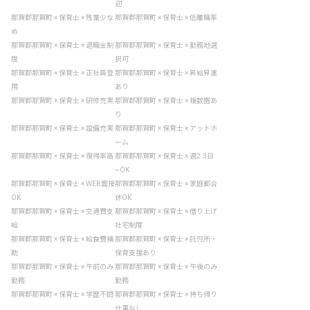
迎
那賀郡那賀町 × 保育士 × 残業少な
那賀郡那賀町 × 保育士 × 低離職率
め
那賀郡那賀町 × 保育士 × 退職金制
那賀郡那賀町 × 保育士 × 勤務地選
度
択可
那賀郡那賀町 × 保育士 × 正社員登
那賀郡那賀町 × 保育士 × 昇給昇進
用
あり
那賀郡那賀町 × 保育士 × 研修充実
那賀郡那賀町 × 保育士 × 複数園あ
り
那賀郡那賀町 × 保育士 × 設備充実
那賀郡那賀町 × 保育士 × アットホ
ーム
那賀郡那賀町 × 保育士 × 復帰率高
那賀郡那賀町 × 保育士 × 週2.3日
~OK
那賀郡那賀町 × 保育士 × WEB面接
那賀郡那賀町 × 保育士 × 家庭都合
OK
休OK
那賀郡那賀町 × 保育士 × 交通費支
那賀郡那賀町 × 保育士 × 借り上げ
給
社宅制度
那賀郡那賀町 × 保育士 × 給食費補
那賀郡那賀町 × 保育士 × 託児所・
助
保育支援あり
那賀郡那賀町 × 保育士 × 午前のみ
那賀郡那賀町 × 保育士 × 午後のみ
勤務
勤務
那賀郡那賀町 × 保育士 × 学歴不問
那賀郡那賀町 × 保育士 × 持ち帰り
仕事なし