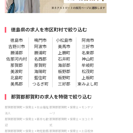
徳島県の求人を市区町村で絞り込む
徳島市
鳴門市
小松島市
阿南市
吉野川市
阿波市
美馬市
三好市
勝浦郡
勝浦町
上勝町
名東郡
佐那河内村
名西郡
石井町
神山町
那賀郡
那賀町
海部郡
牟岐町
美波町
海陽町
板野郡
松茂町
北島町
藍住町
板野町
上板町
美馬郡
つるぎ町
三好郡
東みよし町
那賀郡那賀町の求人を特徴で絞り込む
那賀郡那賀町 × 保育士 × 社会福祉
那賀郡那賀町 × 保育士 × モンテソ
法人
ーリ
那賀郡那賀町 × 保育士 × 新卒も歓
那賀郡那賀町 × 保育士 × ヨコミネ
迎
式
那賀郡那賀町 × 保育士 × 時短勤務
那賀郡那賀町 × 保育士 × 土日祝休