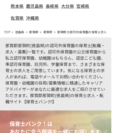
熊本県
鹿児島県
長崎県
大分県
宮崎県
佐賀県
沖縄県
TOP
徳島県
那賀郡
那賀町
那賀町の認可外保育園の保育士求人一覧
那賀郡那賀町(徳島県)の認可外保育園の保育士[転職・
求人・募集]一覧です。認可外保育園の公立保育園から
私立認可保育園、幼稚園はもちろん、認定こども園、
準認可保育園、託児所、学童保育まで、さまざまな保
育士の求人をご用意しています。気になる保育士の求
人があれば、電話やメールでお問い合わせください。
保育園・幼稚園の採用/募集情報に精通したキャリア
アドバイザーがあなたに最適な求人をご紹介させてい
ただきます。那賀郡那賀町(徳島県)の保育士求人・転
職サイト【保育士バンク!】
保育士バンク！は
あなたに合う職場を一緒にお探します