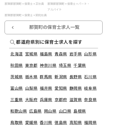
那賀郡那賀町 × 保育士 × 正社員
那賀郡那賀町 × 保育士 × パート・
アルバイト
那賀郡那賀町 × 保育士 × 契約社員
那賀町の保育士求人一覧
都道府県別に保育士求人を探す
北海道
宮城県
福島県
青森県
岩手県
山形県
秋田県
東京都
神奈川県
埼玉県
千葉県
茨城県
栃木県
群馬県
新潟県
長野県
石川県
富山県
山梨県
福井県
愛知県
静岡県
岐阜県
三重県
大阪府
兵庫県
京都府
滋賀県
奈良県
和歌山県
広島県
岡山県
山口県
島根県
鳥取県
愛媛県
香川県
徳島県
高知県
福岡県