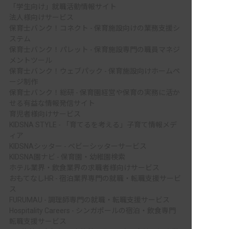
「学生向け」就職活動情報サイト
法人様向けサービス
保育士バンク！コネクト - 保育施設向けの業務支援シ
ステム
保育士バンク！パレット - 保育施設専門の職員マネジ
メントツール
保育士バンク！ウェブパック - 保育施設向けホームペ
ージ制作
保育士バンク！総研 - 保育園経営や保育の実務に活か
せる有益な情報発信サイト
育児者様向けサービス
KIDSNA STYLE - 「育てるを考える」子育て情報メデ
ィア
KIDSNAシッター - ベビーシッターサービス
KIDSNA園ナビ - 保育園・幼稚園検索
ホテル業界・飲食業界の求職者様向けサービス
おもてなしHR - 宿泊業界専門の就職・転職支援サービ
ス
FURUMAU - 調理師専門の就職・転職支援サービス
Hospitality Careers - シンガポールの宿泊・飲食専門
転職支援サービス