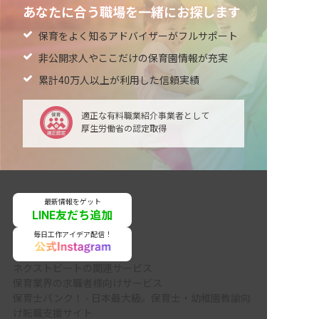
あなたに合う職場を一緒にお探します
保育をよく知るアドバイザーがフルサポート
非公開求人やここだけの保育園情報が充実
累計40万人以上が利用した信頼実績
適正な有料職業紹介事業者として
厚生労働省の認定取得
最新情報をゲット
LINE友だち追加
毎日工作アイデア配信！
ネクストビートの関連サービス
保育業界の求職者様向けサービス
保育士バンク！ - 日本最大級。保育士・幼稚園教諭向
け転職支援サイト