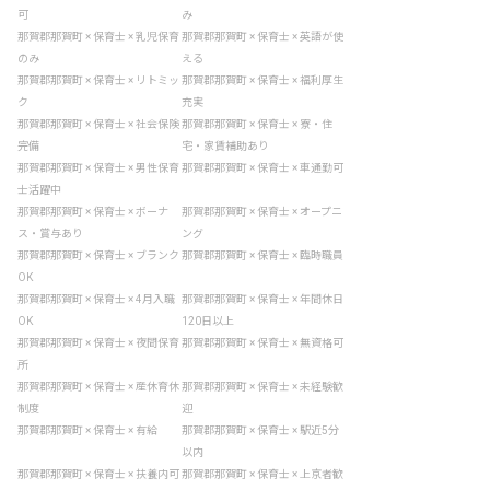
可
み
那賀郡那賀町 × 保育士 × 乳児保育
那賀郡那賀町 × 保育士 × 英語が使
のみ
える
那賀郡那賀町 × 保育士 × リトミッ
那賀郡那賀町 × 保育士 × 福利厚生
ク
充実
那賀郡那賀町 × 保育士 × 社会保険
那賀郡那賀町 × 保育士 × 寮・住
完備
宅・家賃補助あり
那賀郡那賀町 × 保育士 × 男性保育
那賀郡那賀町 × 保育士 × 車通勤可
士活躍中
那賀郡那賀町 × 保育士 × ボーナ
那賀郡那賀町 × 保育士 × オープニ
ス・賞与あり
ング
那賀郡那賀町 × 保育士 × ブランク
那賀郡那賀町 × 保育士 × 臨時職員
OK
那賀郡那賀町 × 保育士 × 4月入職
那賀郡那賀町 × 保育士 × 年間休日
OK
120日以上
那賀郡那賀町 × 保育士 × 夜間保育
那賀郡那賀町 × 保育士 × 無資格可
所
那賀郡那賀町 × 保育士 × 産休育休
那賀郡那賀町 × 保育士 × 未経験歓
制度
迎
那賀郡那賀町 × 保育士 × 有給
那賀郡那賀町 × 保育士 × 駅近5分
以内
那賀郡那賀町 × 保育士 × 扶養内可
那賀郡那賀町 × 保育士 × 上京者歓