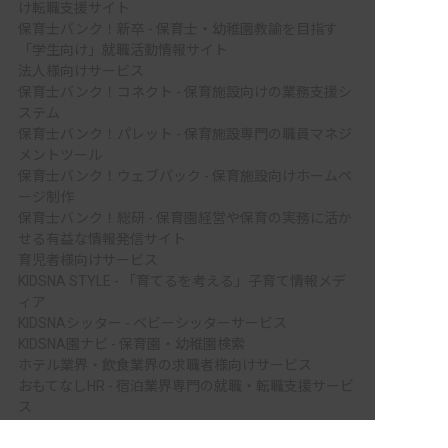
け転職支援サイト
保育士バンク！新卒 - 保育士・幼稚園教諭を目指す
「学生向け」就職活動情報サイト
法人様向けサービス
保育士バンク！コネクト - 保育施設向けの業務支援シ
ステム
保育士バンク！パレット - 保育施設専門の職員マネジ
メントツール
保育士バンク！ウェブパック - 保育施設向けホームペ
ージ制作
保育士バンク！総研 - 保育園経営や保育の実務に活か
せる有益な情報発信サイト
育児者様向けサービス
KIDSNA STYLE - 「育てるを考える」子育て情報メデ
ィア
KIDSNAシッター - ベビーシッターサービス
KIDSNA園ナビ - 保育園・幼稚園検索
ホテル業界・飲食業界の求職者様向けサービス
おもてなしHR - 宿泊業界専門の就職・転職支援サービ
ス
FURUMAU - 調理師専門の就職・転職支援サービス
非公開の求人多数！ 紹介登録はこちら