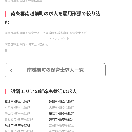
南条郡南越前町 × 児童指導員
南条郡南越前町の求人を雇用形態で絞り込
む
南条郡南越前町 × 保育士 × 正社員
南条郡南越前町 × 保育士 × パー
ト・アルバイト
南条郡南越前町 × 保育士 × 契約社
員
南越前町の保育士求人一覧
近隣エリアの新卒も歓迎の求人
福井市×新卒も歓迎
敦賀市×新卒も歓迎
小浜市×新卒も歓迎
大野市×新卒も歓迎
勝山市×新卒も歓迎
鯖江市×新卒も歓迎
あわら市×新卒も歓迎
越前市×新卒も歓迎
坂井市×新卒も歓迎
吉田郡×新卒も歓迎
永平寺町×新卒も歓迎
今立郡×新卒も歓迎