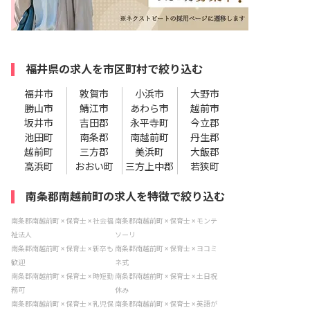
福井県の求人を市区町村で絞り込む
福井市
敦賀市
小浜市
大野市
勝山市
鯖江市
あわら市
越前市
坂井市
吉田郡
永平寺町
今立郡
池田町
南条郡
南越前町
丹生郡
越前町
三方郡
美浜町
大飯郡
高浜町
おおい町
三方上中郡
若狭町
南条郡南越前町の求人を特徴で絞り込む
南条郡南越前町 × 保育士 × 社会福
南条郡南越前町 × 保育士 × モンテ
祉法人
ソーリ
南条郡南越前町 × 保育士 × 新卒も
南条郡南越前町 × 保育士 × ヨコミ
歓迎
ネ式
南条郡南越前町 × 保育士 × 時短勤
南条郡南越前町 × 保育士 × 土日祝
務可
休み
南条郡南越前町 × 保育士 × 乳児保
南条郡南越前町 × 保育士 × 英語が