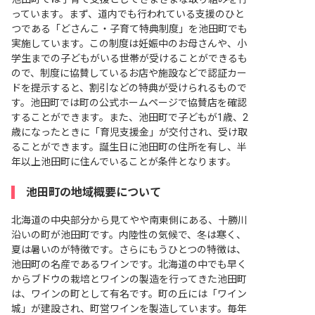
っています。まず、道内でも行われている支援のひと
つである「どさんこ・子育て特典制度」を池田町でも
実施しています。この制度は妊娠中のお母さんや、小
学生までの子どもがいる世帯が受けることができるも
ので、制度に協賛しているお店や施設などで認証カー
ドを提示すると、割引などの特典が受けられるもので
す。池田町では町の公式ホームページで協賛店を確認
することができます。また、池田町で子どもが1歳、2
歳になったときに「育児支援金」が交付され、受け取
ることができます。誕生日に池田町の住所を有し、半
年以上池田町に住んでいることが条件となります。
池田町の地域概要について
北海道の中央部分から見てやや南東側にある、十勝川
沿いの町が池田町です。内陸性の気候で、冬は寒く、
夏は暑いのが特徴です。さらにもうひとつの特徴は、
池田町の名産であるワインです。北海道の中でも早く
からブドウの栽培とワインの製造を行ってきた池田町
は、ワインの町として有名です。町の丘には「ワイン
城」が建設され、町営ワインを製造しています。毎年