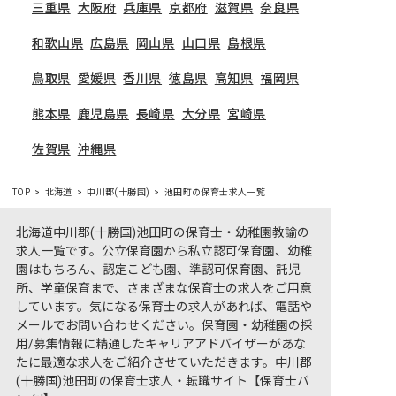
三重県
大阪府
兵庫県
京都府
滋賀県
奈良県
和歌山県
広島県
岡山県
山口県
島根県
鳥取県
愛媛県
香川県
徳島県
高知県
福岡県
熊本県
鹿児島県
長崎県
大分県
宮崎県
佐賀県
沖縄県
TOP
北海道
中川郡(十勝国)
池田町の保育士求人一覧
北海道中川郡(十勝国)池田町の保育士・幼稚園教諭の
求人一覧です。公立保育園から私立認可保育園、幼稚
園はもちろん、認定こども園、準認可保育園、託児
所、学童保育まで、さまざまな保育士の求人をご用意
しています。気になる保育士の求人があれば、電話や
メールでお問い合わせください。保育園・幼稚園の採
用/募集情報に精通したキャリアアドバイザーがあな
たに最適な求人をご紹介させていただきます。中川郡
(十勝国)池田町の保育士求人・転職サイト【保育士バ