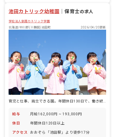
産休育休制度
池田カトリック幼稚園
｜
保育士
の求人
学校法人釧路カトリック学園
北海道/中川郡(十勝国)池田町
2026/04/20更新
育児と仕事、両立できる園。年間休日130日で、働き続けられます。
給与
月給162,000円 ~ 193,000円
休日
年間休日120日以上
アクセス
おおぞら「池田駅」より徒歩17分