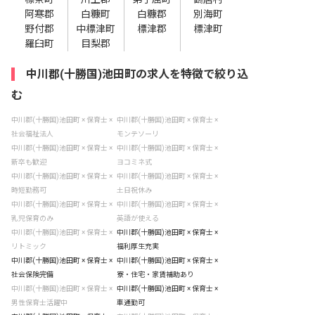
阿寒郡
白糠町
白糠郡
別海町
野付郡
中標津町
標津郡
標津町
羅臼町
目梨郡
中川郡(十勝国)池田町の求人を特徴で絞り込
む
中川郡(十勝国)池田町 × 保育士 ×
中川郡(十勝国)池田町 × 保育士 ×
社会福祉法人
モンテソーリ
中川郡(十勝国)池田町 × 保育士 ×
中川郡(十勝国)池田町 × 保育士 ×
新卒も歓迎
ヨコミネ式
中川郡(十勝国)池田町 × 保育士 ×
中川郡(十勝国)池田町 × 保育士 ×
時短勤務可
土日祝休み
中川郡(十勝国)池田町 × 保育士 ×
中川郡(十勝国)池田町 × 保育士 ×
乳児保育のみ
英語が使える
中川郡(十勝国)池田町 × 保育士 ×
中川郡(十勝国)池田町 × 保育士 ×
リトミック
福利厚生充実
中川郡(十勝国)池田町 × 保育士 ×
中川郡(十勝国)池田町 × 保育士 ×
社会保険完備
寮・住宅・家賃補助あり
中川郡(十勝国)池田町 × 保育士 ×
中川郡(十勝国)池田町 × 保育士 ×
男性保育士活躍中
車通勤可