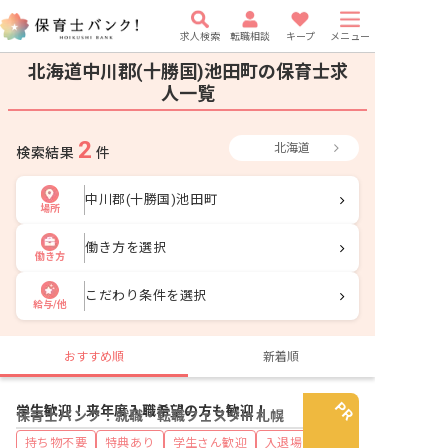
求人検索
転職相談
キープ
メニュー
北海道中川郡(十勝国)池田町の保育士求
人一覧
2
北海道
検索結果
件
中川郡(十勝国)池田町
場所
働き方を選択
働き方
こだわり条件を選択
給与/他
おすすめ順
新着順
学生歓迎！来年度入職希望の方も歓迎！
保育士バンク！就職・転職フェスタin 札幌
持ち物不要
特典あり
学生さん歓迎
入退場自由