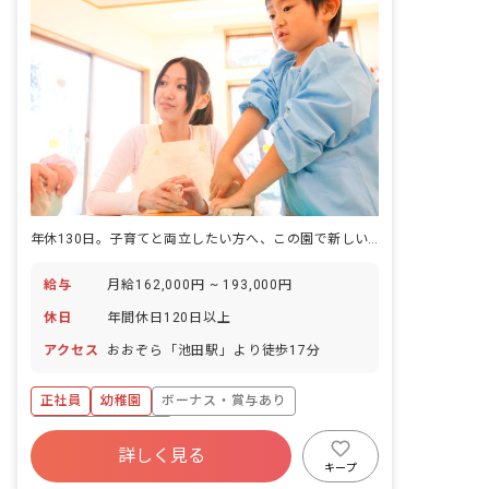
年休130日。子育てと両立したい方へ、この園で新しい働き方を。
給与
月給162,000円 ~ 193,000円
休日
年間休日120日以上
アクセス
おおぞら「池田駅」より徒歩17分
正社員
幼稚園
ボーナス・賞与あり
年間休日120日以上
詳しく見る
寮・住宅・家賃補助あり
社会保険完備
キープ
有給
福利厚生充実
昇給昇進あり