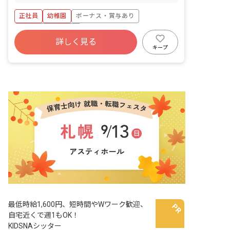
正社員
幼稚園
ボーナス・賞与あり
年間休日120日以上
詳しく見る
寮・住宅・家賃補助あり
社会保険完備
キープ
有給
福利厚生充実
昇給昇進あり
産休育休制度
最低時給1,600円、短時間やWワーク歓迎、
自宅近くで週1もOK！
KIDSNAシッター