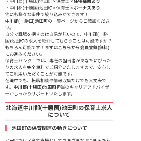
・
中川郡(十勝国)池田町 × 保育士 ×
住宅補助あり
・
中川郡(十勝国)池田町 × 保育士 ×
ボーナスあり
他にも様々な条件で絞り込みができます！
中川郡(十勝国)池田町の一覧ページ
からご確認くださ
い。
自分で職場を探すのは自信が無いので、中川郡(十勝
国)池田町の求人を紹介してもらうことは可能ですか？
もちろん可能です！まずは
こちらから会員登録(無料)
にお進みください。
保育士バンク！では、専任の担当者があなたにぴった
りの求人を完全無料でご紹介いたしますので、安心し
てご利用いただくことが可能です。
在職中でも、転職相談や情報収集だけでも大丈夫で
す。
中川郡(十勝国)池田町
担当のキャリアアドバイザ
ーがしっかりサポートいたします。
北海道中川郡(十勝国)池田町の保育士求人
について
池田町の保育関連の動きについて
池田町では子育て支援としてさまざまな取り組みを行