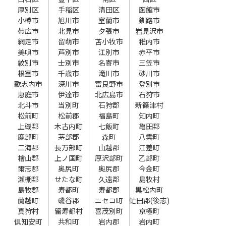
厚別区
手稲区
清田区
函館市
小樽市
旭川市
室蘭市
釧路市
帯広市
北見市
夕張市
岩見沢市
網走市
留萌市
苫小牧市
稚内市
美唄市
芦別市
江別市
赤平市
紋別市
士別市
名寄市
三笠市
根室市
千歳市
滝川市
砂川市
歌志内市
深川市
富良野市
登別市
恵庭市
伊達市
北広島市
石狩市
北斗市
当別町
石狩郡
新篠津村
松前町
松前郡
福島町
知内町
上磯郡
木古内町
七飯町
亀田郡
鹿部町
茅部郡
森町
八雲町
二海郡
長万部町
山越郡
江差町
檜山郡
上ノ国町
厚沢部町
乙部町
爾志郡
奥尻町
奥尻郡
今金町
瀬棚郡
せたな町
久遠郡
島牧村
島牧郡
寿都町
寿都郡
黒松内町
蘭越町
磯谷郡
ニセコ町
虻田郡(後志)
真狩村
留寿都村
喜茂別町
京極町
倶知安町
共和町
岩内郡
岩内町