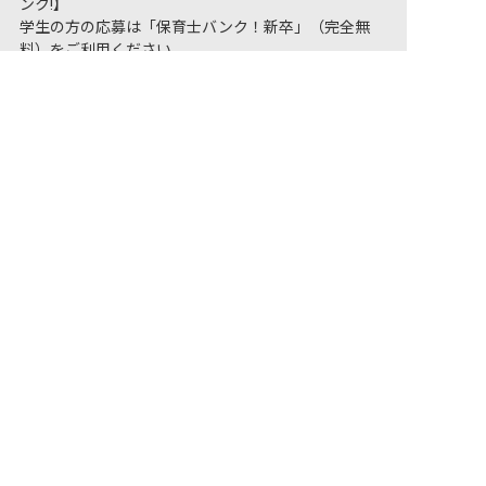
ンク!】
学生の方の応募は「保育士バンク！新卒」（完全無
料）をご利用ください。
非公開の求人多数！ 紹介登録はこちら
中川郡(十勝国)池田町で就職・就活するなら【保育士
バンク！新卒】
中川郡(十勝国)池田町の求人を紹介してもらう
宿泊業への転職をお考えの方は「おもてなしHR」（完
全無料）をご利用ください。
中川郡(十勝国)池田町のホテル・旅館求人・転職は
【おもてなしHR】
保育士バンク！は
あなたに合う職場を一緒にお探します
保育をよく知るアドバイザーがフルサポート
非公開求人やここだけの保育園情報が充実
累計40万人以上が利用した信頼実績
適正な有料職業紹介事業者として
厚生労働省の認定取得