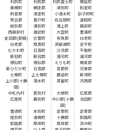
利尻町
利尻郡
利尻富士町
幌延町
美幌町
網走郡
津別町
斜里町
斜里郡
清里町
小清水町
訓子府町
常呂郡
置戸町
佐呂間町
遠軽町
紋別郡
湧別町
滝上町
興部町
西興部村
雄武町
大空町
豊浦町
虻田郡(胆振)
壮瞥町
有珠郡
白老町
白老郡
厚真町
洞爺湖町
安平町
むかわ町
日高町
沙流郡
平取町
新冠町
新冠郡
浦河町
浦河郡
様似町
様似郡
えりも町
幌泉郡
新ひだか町
日高郡
音更町
河東郡
士幌町
上士幌町
鹿追町
新得町
上川郡(十勝
清水町
芽室町
河西郡
国)
中札内村
更別村
大樹町
広尾郡
広尾町
幕別町
中川郡(十勝
池田町
国)
豊頃町
本別町
足寄町
足寄郡
陸別町
浦幌町
十勝郡
釧路町
釧路郡
厚岸町
厚岸郡
浜中町
標茶町
川上郡
弟子屈町
鶴居村