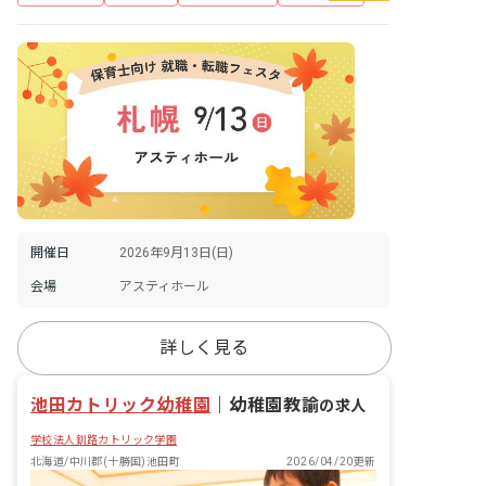
開催日
2026年9月13日(日)
会場
アスティホール
詳しく見る
池田カトリック幼稚園
｜
幼稚園教諭
の求人
学校法人釧路カトリック学園
北海道/中川郡(十勝国)池田町
2026/04/20更新