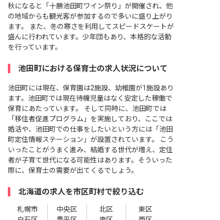
秋になると「十勝池田町ワイン祭り」が開催され、他
の地域からも観光客が参加するので多いに盛り上がり
ます。 また、冬の寒さを利用してスピードスケートが
盛んに行われています。少年団もあり、本格的な活動
を行っています。
池田町における保育士の求人状況について
池田町には現在、保育園は2施設、幼稚園が1施設あり
ます。池田町では現在待機児童はなく安定した稼働で
保育にあたっています。 そして同時に、池田町では
「移住者促進プログラム」を実施しており、ここでは
婚活や、池田町での仕事をしたいという方には「池田
町定住情報ステーション」が設置されています。 こう
いったことがうまく進み、結婚する世代が増え、定住
者が子育て世代になる可能性はあります。そういった
際に、保育士の需要が出てくるでしょう。
北海道の求人を市区町村で絞り込む
札幌市
中央区
北区
東区
白石区
豊平区
南区
西区