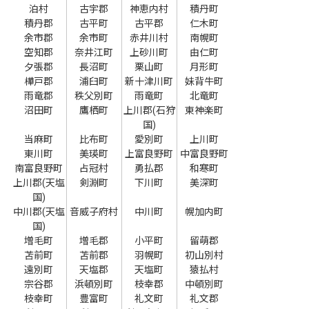
泊村
古宇郡
神恵内村
積丹町
積丹郡
古平町
古平郡
仁木町
余市郡
余市町
赤井川村
南幌町
空知郡
奈井江町
上砂川町
由仁町
夕張郡
長沼町
栗山町
月形町
樺戸郡
浦臼町
新十津川町
妹背牛町
雨竜郡
秩父別町
雨竜町
北竜町
沼田町
鷹栖町
上川郡(石狩
東神楽町
国)
当麻町
比布町
愛別町
上川町
東川町
美瑛町
上富良野町
中富良野町
南富良野町
占冠村
勇払郡
和寒町
上川郡(天塩
剣淵町
下川町
美深町
国)
中川郡(天塩
音威子府村
中川町
幌加内町
国)
増毛町
増毛郡
小平町
留萌郡
苫前町
苫前郡
羽幌町
初山別村
遠別町
天塩郡
天塩町
猿払村
宗谷郡
浜頓別町
枝幸郡
中頓別町
枝幸町
豊富町
礼文町
礼文郡