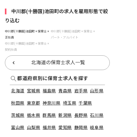
中川郡(十勝国)池田町の求人を雇用形態で絞
り込む
中川郡(十勝国)池田町 × 保育士 ×
中川郡(十勝国)池田町 × 保育士 ×
正社員
パート・アルバイト
中川郡(十勝国)池田町 × 保育士 ×
契約社員
北海道の保育士求人一覧
都道府県別に保育士求人を探す
北海道
宮城県
福島県
青森県
岩手県
山形県
秋田県
東京都
神奈川県
埼玉県
千葉県
茨城県
栃木県
群馬県
新潟県
長野県
石川県
富山県
山梨県
福井県
愛知県
静岡県
岐阜県