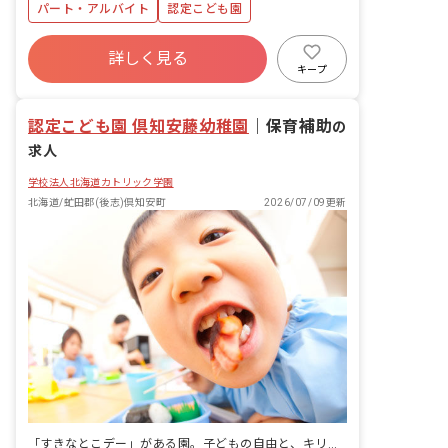
パート・アルバイト
認定こども園
い。 ■園児年齢層：3～5歳児
詳しく見る
キープ
認定こども園 倶知安藤幼稚園
｜
保育補助
の
求人
学校法人北海道カトリック学園
北海道/虻田郡(後志)倶知安町
2026/07/09更新
「すきなとこデー」がある園。子どもの自由と、キリストの愛が根づく場所。