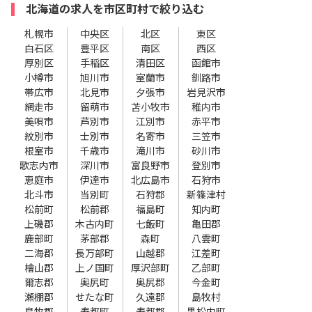
北海道の求人を市区町村で絞り込む
札幌市
中央区
北区
東区
白石区
豊平区
南区
西区
厚別区
手稲区
清田区
函館市
小樽市
旭川市
室蘭市
釧路市
帯広市
北見市
夕張市
岩見沢市
網走市
留萌市
苫小牧市
稚内市
美唄市
芦別市
江別市
赤平市
紋別市
士別市
名寄市
三笠市
根室市
千歳市
滝川市
砂川市
歌志内市
深川市
富良野市
登別市
恵庭市
伊達市
北広島市
石狩市
北斗市
当別町
石狩郡
新篠津村
松前町
松前郡
福島町
知内町
上磯郡
木古内町
七飯町
亀田郡
鹿部町
茅部郡
森町
八雲町
二海郡
長万部町
山越郡
江差町
檜山郡
上ノ国町
厚沢部町
乙部町
爾志郡
奥尻町
奥尻郡
今金町
瀬棚郡
せたな町
久遠郡
島牧村
島牧郡
寿都町
寿都郡
黒松内町