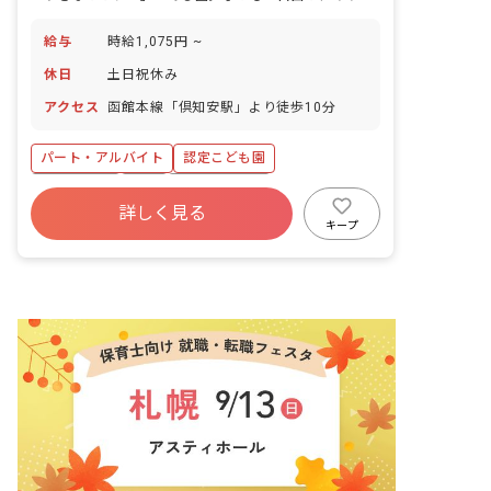
給与
時給1,075円 ~
休日
土日祝休み
アクセス
函館本線「倶知安駅」より徒歩10分
パート・アルバイト
認定こども園
土日祝休み
有給
産休育休制度
詳しく見る
車通勤可
未経験歓迎
キープ