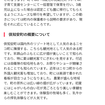
子育て支援センターにて一括管理で保育を行い、3歳
児以上になった場合は認定こども園に移行してもらえ
るようにスムーズな移行を希望していますが、この動
きについては町内の保護者から説明の要求があり、現
在それに応じているところです。
倶知安町の概要について
倶知安町は国内外のリゾート地として人気のあるニセ
コ町に隣接する、こちらも観光地として人気のある町
です。羊蹄山のふもとに広が畑が美しいことで知られ
ており、特に夏は観光客でにぎわいを見せます。付近
には自衛隊の駐屯地もあり、お祭りやショーが開催さ
れることでも知られています。近年はニセコ町からの
外国人観光客も増加しており、町には英語で書かれた
看板が目立つようになりました。 農業が盛んな地域
で、町の郊外には広い緑の畑が広がっています。初夏
にはじゃがいもの白い花が見ごろとなり美しい景観を
楽しむことができます。体験型の牧場も多く、乳牛か
らの搾乳体験などが人気です。