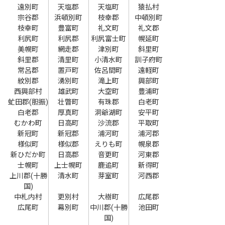
遠別町
天塩郡
天塩町
猿払村
宗谷郡
浜頓別町
枝幸郡
中頓別町
枝幸町
豊富町
礼文町
礼文郡
利尻町
利尻郡
利尻富士町
幌延町
美幌町
網走郡
津別町
斜里町
斜里郡
清里町
小清水町
訓子府町
常呂郡
置戸町
佐呂間町
遠軽町
紋別郡
湧別町
滝上町
興部町
西興部村
雄武町
大空町
豊浦町
虻田郡(胆振)
壮瞥町
有珠郡
白老町
白老郡
厚真町
洞爺湖町
安平町
むかわ町
日高町
沙流郡
平取町
新冠町
新冠郡
浦河町
浦河郡
様似町
様似郡
えりも町
幌泉郡
新ひだか町
日高郡
音更町
河東郡
士幌町
上士幌町
鹿追町
新得町
上川郡(十勝
清水町
芽室町
河西郡
国)
中札内村
更別村
大樹町
広尾郡
広尾町
幕別町
中川郡(十勝
池田町
国)