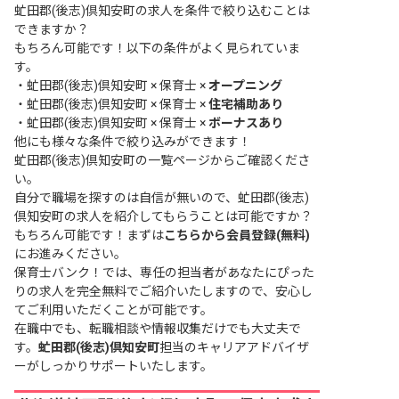
虻田郡(後志)倶知安町の求人を条件で絞り込むことは
できますか？
もちろん可能です！以下の条件がよく見られていま
す。
・
虻田郡(後志)倶知安町 × 保育士 ×
オープニング
・
虻田郡(後志)倶知安町 × 保育士 ×
住宅補助あり
・
虻田郡(後志)倶知安町 × 保育士 ×
ボーナスあり
他にも様々な条件で絞り込みができます！
虻田郡(後志)倶知安町の一覧ページ
からご確認くださ
い。
自分で職場を探すのは自信が無いので、虻田郡(後志)
倶知安町の求人を紹介してもらうことは可能ですか？
もちろん可能です！まずは
こちらから会員登録(無料)
にお進みください。
保育士バンク！では、専任の担当者があなたにぴった
りの求人を完全無料でご紹介いたしますので、安心し
てご利用いただくことが可能です。
在職中でも、転職相談や情報収集だけでも大丈夫で
す。
虻田郡(後志)倶知安町
担当のキャリアアドバイザ
ーがしっかりサポートいたします。