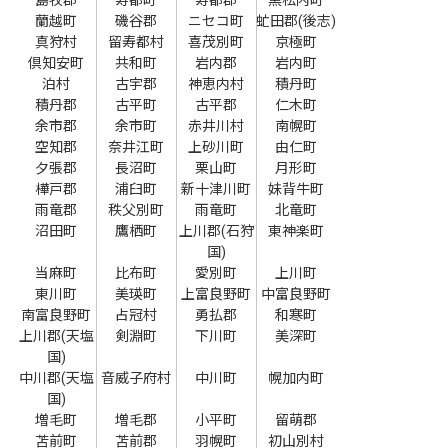
蘭越町
磯谷郡
ニセコ町
虻田郡(後志)
真狩村
留寿都村
喜茂別町
京極町
倶知安町
共和町
岩内郡
岩内町
泊村
古宇郡
神恵内村
積丹町
積丹郡
古平町
古平郡
仁木町
余市郡
余市町
赤井川村
南幌町
空知郡
奈井江町
上砂川町
由仁町
夕張郡
長沼町
栗山町
月形町
樺戸郡
浦臼町
新十津川町
妹背牛町
雨竜郡
秩父別町
雨竜町
北竜町
沼田町
鷹栖町
上川郡(石狩
東神楽町
国)
当麻町
比布町
愛別町
上川町
東川町
美瑛町
上富良野町
中富良野町
南富良野町
占冠村
勇払郡
和寒町
上川郡(天塩
剣淵町
下川町
美深町
国)
中川郡(天塩
音威子府村
中川町
幌加内町
国)
増毛町
増毛郡
小平町
留萌郡
苫前町
苫前郡
羽幌町
初山別村