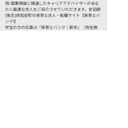
用/募集情報に精通したキャリアアドバイザーがあな
たに最適な求人をご紹介させていただきます。虻田郡
(後志)倶知安町の保育士求人・転職サイト【保育士バ
ンク!】
学生の方の応募は「保育士バンク！新卒」（完全無
料）をご利用ください。
非公開の求人多数！ 紹介登録はこちら
虻田郡(後志)倶知安町で就職・就活するなら【保育士
虻田郡(後志)倶知安町の求人を紹介してもらう
バンク！新卒】
宿泊業への転職をお考えの方は「おもてなしHR」（完
全無料）をご利用ください。
虻田郡(後志)倶知安町のホテル・旅館求人・転職は
【おもてなしHR】
保育士バンク！は
あなたに合う職場を一緒にお探します
保育をよく知るアドバイザーがフルサポート
非公開求人やここだけの保育園情報が充実
累計40万人以上が利用した信頼実績