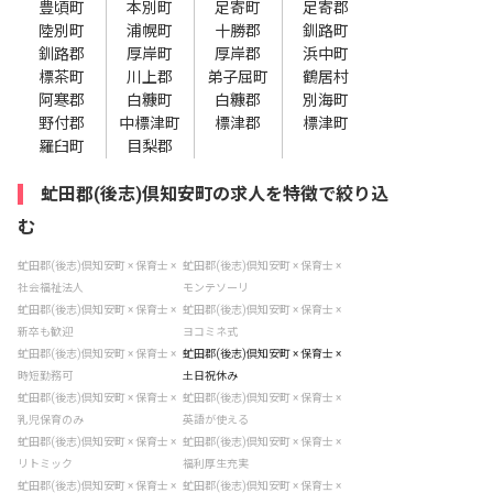
豊頃町
本別町
足寄町
足寄郡
陸別町
浦幌町
十勝郡
釧路町
釧路郡
厚岸町
厚岸郡
浜中町
標茶町
川上郡
弟子屈町
鶴居村
阿寒郡
白糠町
白糠郡
別海町
野付郡
中標津町
標津郡
標津町
羅臼町
目梨郡
虻田郡(後志)倶知安町の求人を特徴で絞り込
む
虻田郡(後志)倶知安町 × 保育士 ×
虻田郡(後志)倶知安町 × 保育士 ×
社会福祉法人
モンテソーリ
虻田郡(後志)倶知安町 × 保育士 ×
虻田郡(後志)倶知安町 × 保育士 ×
新卒も歓迎
ヨコミネ式
虻田郡(後志)倶知安町 × 保育士 ×
虻田郡(後志)倶知安町 × 保育士 ×
時短勤務可
土日祝休み
虻田郡(後志)倶知安町 × 保育士 ×
虻田郡(後志)倶知安町 × 保育士 ×
乳児保育のみ
英語が使える
虻田郡(後志)倶知安町 × 保育士 ×
虻田郡(後志)倶知安町 × 保育士 ×
リトミック
福利厚生充実
虻田郡(後志)倶知安町 × 保育士 ×
虻田郡(後志)倶知安町 × 保育士 ×