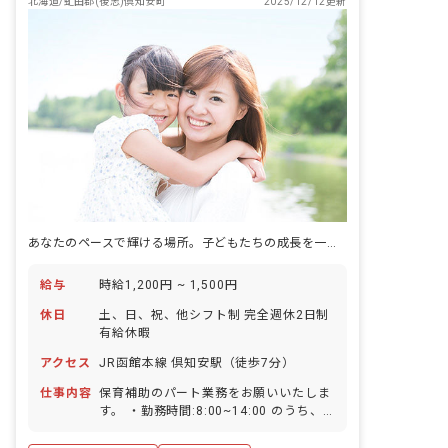
北海道/虻田郡(後志)倶知安町
2025/12/12更新
あなたのペースで輝ける場所。子どもたちの成長を一緒に見守りませんか？
給与
時給1,200円 ~ 1,500円
休日
土、日、祝、他シフト制 完全週休2日制
有給休暇
アクセス
JR函館本線 倶知安駅（徒歩7分）
仕事内容
保育補助のパート業務をお願いいたしま
す。 ・勤務時間:8:00~14:00 のうち、
2~4時間程度 ・ご希望の時間帯や曜日が
ございましたら、お気軽にご相談くださ