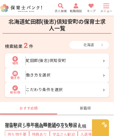
求人検索
転職相談
キープ
メニュー
北海道虻田郡(後志)倶知安町の保育士求
人一覧
2
北海道
検索結果
件
虻田郡(後志)倶知安町
場所
働き方を選択
働き方
こだわり条件を選択
給与/他
おすすめ順
新着順
学生歓迎！来年度入職希望の方も歓迎！
保育士バンク！就職・転職フェスタin 札幌
持ち物不要
特典あり
学生さん歓迎
入退場自由