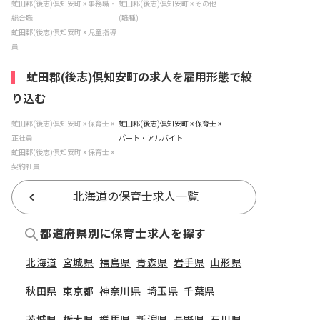
虻田郡(後志)倶知安町 × 事務職・
虻田郡(後志)倶知安町 × その他
総合職
(職種)
虻田郡(後志)倶知安町 × 児童指導
員
虻田郡(後志)倶知安町の求人を雇用形態で絞
り込む
虻田郡(後志)倶知安町 × 保育士 ×
虻田郡(後志)倶知安町 × 保育士 ×
正社員
パート・アルバイト
虻田郡(後志)倶知安町 × 保育士 ×
契約社員
北海道の保育士求人一覧
都道府県別に保育士求人を探す
北海道
宮城県
福島県
青森県
岩手県
山形県
秋田県
東京都
神奈川県
埼玉県
千葉県