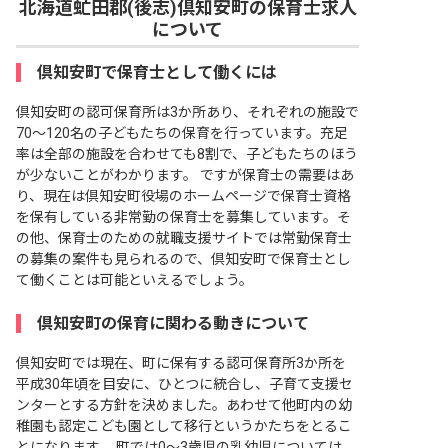
北海道虻田郡(後志)倶知安町の保育士求人
について
倶知安町で保育士として働くには
倶知安町の認可保育所は3か所あり、それぞれの施設で
70～120名の子どもたちの保育を行っています。充足
率は全部の施設を合わせても8割で、子どもたちのほう
が少ないことがわかります。 ですが保育士の需要はあ
り、現在は倶知安町役場のホームページで保育士資格
を保有している非常勤の保育士を募集しています。そ
の他、保育士のための就職支援サイトでは常勤保育士
の募集の案件も見られるので、倶知安町で保育士とし
て働くことは可能といえるでしょう。
倶知安町の保育に関わる動きについて
倶知安町では現在、町に保有する認可保育所3か所を
平成30年頃を目安に、ひとつに統合し、子育て支援セ
ンターとする方針を決めました。あわせて他町内の幼
稚園も認定こども園として移行というかたちをとるこ
とになります。 町では0～3歳児の乳幼児については、