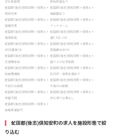
正社員登用
昇給昇進あり
虻田郡(後志)倶知安町 × 保育士 ×
虻田郡(後志)倶知安町 × 保育士 ×
研修充実
複数園あり
虻田郡(後志)倶知安町 × 保育士 ×
虻田郡(後志)倶知安町 × 保育士 ×
設備充実
アットホーム
虻田郡(後志)倶知安町 × 保育士 ×
虻田郡(後志)倶知安町 × 保育士 ×
復帰率高
週2.3日~OK
虻田郡(後志)倶知安町 × 保育士 ×
虻田郡(後志)倶知安町 × 保育士 ×
WEB面接OK
家庭都合休OK
虻田郡(後志)倶知安町 × 保育士 ×
虻田郡(後志)倶知安町 × 保育士 ×
交通費支給
借り上げ社宅制度
虻田郡(後志)倶知安町 × 保育士 ×
虻田郡(後志)倶知安町 × 保育士 ×
給食費補助
託児所・保育支援あり
虻田郡(後志)倶知安町 × 保育士 ×
虻田郡(後志)倶知安町 × 保育士 ×
午前のみ勤務
午後のみ勤務
虻田郡(後志)倶知安町 × 保育士 ×
虻田郡(後志)倶知安町 × 保育士 ×
学歴不問
持ち帰り仕事なし
虻田郡(後志)倶知安町 × 保育士 ×
自転車通勤可
虻田郡(後志)倶知安町の求人を施設形態で絞
り込む