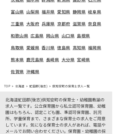
茨城県
栃木県
群馬県
新潟県
長野県
石川県
富山県
山梨県
福井県
愛知県
静岡県
岐阜県
三重県
大阪府
兵庫県
京都府
滋賀県
奈良県
和歌山県
広島県
岡山県
山口県
島根県
鳥取県
愛媛県
香川県
徳島県
高知県
福岡県
熊本県
鹿児島県
長崎県
大分県
宮崎県
佐賀県
沖縄県
TOP
北海道
虻田郡(後志)
倶知安町の保育士求人一覧
北海道虻田郡(後志)倶知安町の保育士・幼稚園教諭の
求人一覧です。公立保育園から私立認可保育園、幼稚
園はもちろん、認定こども園、準認可保育園、託児
所、学童保育まで、さまざまな保育士の求人をご用意
しています。気になる保育士の求人があれば、電話や
メールでお問い合わせください。保育園・幼稚園の採