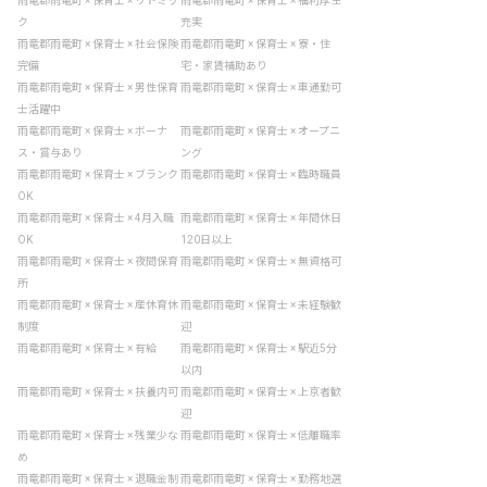
雨竜郡雨竜町 × 保育士 × リトミッ
雨竜郡雨竜町 × 保育士 × 福利厚生
ク
充実
雨竜郡雨竜町 × 保育士 × 社会保険
雨竜郡雨竜町 × 保育士 × 寮・住
完備
宅・家賃補助あり
雨竜郡雨竜町 × 保育士 × 男性保育
雨竜郡雨竜町 × 保育士 × 車通勤可
士活躍中
雨竜郡雨竜町 × 保育士 × ボーナ
雨竜郡雨竜町 × 保育士 × オープニ
ス・賞与あり
ング
雨竜郡雨竜町 × 保育士 × ブランク
雨竜郡雨竜町 × 保育士 × 臨時職員
OK
雨竜郡雨竜町 × 保育士 × 4月入職
雨竜郡雨竜町 × 保育士 × 年間休日
OK
120日以上
雨竜郡雨竜町 × 保育士 × 夜間保育
雨竜郡雨竜町 × 保育士 × 無資格可
所
雨竜郡雨竜町 × 保育士 × 産休育休
雨竜郡雨竜町 × 保育士 × 未経験歓
制度
迎
雨竜郡雨竜町 × 保育士 × 有給
雨竜郡雨竜町 × 保育士 × 駅近5分
以内
雨竜郡雨竜町 × 保育士 × 扶養内可
雨竜郡雨竜町 × 保育士 × 上京者歓
迎
雨竜郡雨竜町 × 保育士 × 残業少な
雨竜郡雨竜町 × 保育士 × 低離職率
め
雨竜郡雨竜町 × 保育士 × 退職金制
雨竜郡雨竜町 × 保育士 × 勤務地選