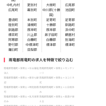
国)
中札内村
更別村
大樹町
広尾郡
広尾町
幕別町
中川郡(十勝
池田町
国)
豊頃町
本別町
足寄町
足寄郡
陸別町
浦幌町
十勝郡
釧路町
釧路郡
厚岸町
厚岸郡
浜中町
標茶町
川上郡
弟子屈町
鶴居村
阿寒郡
白糠町
白糠郡
別海町
野付郡
中標津町
標津郡
標津町
羅臼町
目梨郡
雨竜郡雨竜町の求人を特徴で絞り込む
雨竜郡雨竜町 × 保育士 × 社会福祉
雨竜郡雨竜町 × 保育士 × モンテソ
法人
ーリ
雨竜郡雨竜町 × 保育士 × 新卒も歓
雨竜郡雨竜町 × 保育士 × ヨコミネ
迎
式
雨竜郡雨竜町 × 保育士 × 時短勤務
雨竜郡雨竜町 × 保育士 × 土日祝休
可
み
雨竜郡雨竜町 × 保育士 × 乳児保育
雨竜郡雨竜町 × 保育士 × 英語が使
のみ
える