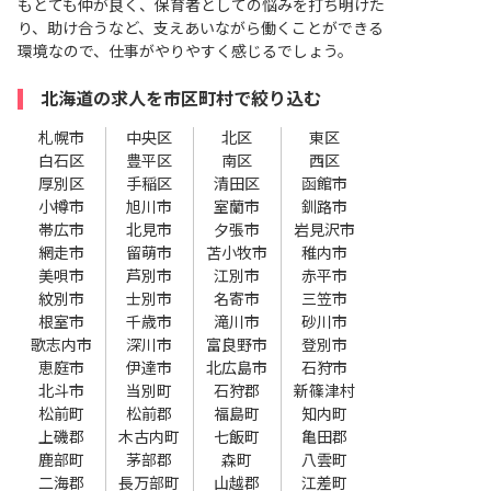
もとても仲が良く、保育者としての悩みを打ち明けた
り、助け合うなど、支えあいながら働くことができる
環境なので、仕事がやりやすく感じるでしょう。
北海道の求人を市区町村で絞り込む
札幌市
中央区
北区
東区
白石区
豊平区
南区
西区
厚別区
手稲区
清田区
函館市
小樽市
旭川市
室蘭市
釧路市
帯広市
北見市
夕張市
岩見沢市
網走市
留萌市
苫小牧市
稚内市
美唄市
芦別市
江別市
赤平市
紋別市
士別市
名寄市
三笠市
根室市
千歳市
滝川市
砂川市
歌志内市
深川市
富良野市
登別市
恵庭市
伊達市
北広島市
石狩市
北斗市
当別町
石狩郡
新篠津村
松前町
松前郡
福島町
知内町
上磯郡
木古内町
七飯町
亀田郡
鹿部町
茅部郡
森町
八雲町
二海郡
長万部町
山越郡
江差町