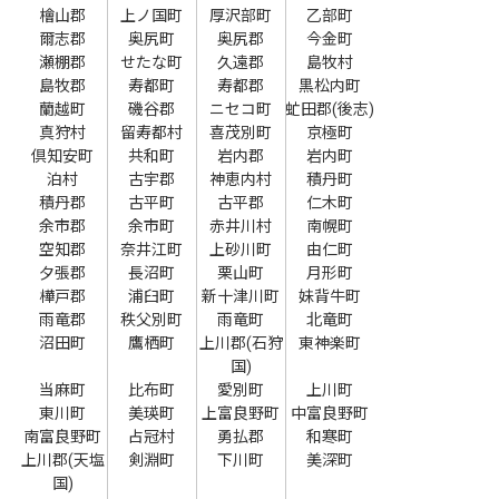
檜山郡
上ノ国町
厚沢部町
乙部町
爾志郡
奥尻町
奥尻郡
今金町
瀬棚郡
せたな町
久遠郡
島牧村
島牧郡
寿都町
寿都郡
黒松内町
蘭越町
磯谷郡
ニセコ町
虻田郡(後志)
真狩村
留寿都村
喜茂別町
京極町
倶知安町
共和町
岩内郡
岩内町
泊村
古宇郡
神恵内村
積丹町
積丹郡
古平町
古平郡
仁木町
余市郡
余市町
赤井川村
南幌町
空知郡
奈井江町
上砂川町
由仁町
夕張郡
長沼町
栗山町
月形町
樺戸郡
浦臼町
新十津川町
妹背牛町
雨竜郡
秩父別町
雨竜町
北竜町
沼田町
鷹栖町
上川郡(石狩
東神楽町
国)
当麻町
比布町
愛別町
上川町
東川町
美瑛町
上富良野町
中富良野町
南富良野町
占冠村
勇払郡
和寒町
上川郡(天塩
剣淵町
下川町
美深町
国)