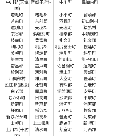
中川郡(天塩
音威子府村
中川町
幌加内町
国)
増毛町
増毛郡
小平町
留萌郡
苫前町
苫前郡
羽幌町
初山別村
遠別町
天塩郡
天塩町
猿払村
宗谷郡
浜頓別町
枝幸郡
中頓別町
枝幸町
豊富町
礼文町
礼文郡
利尻町
利尻郡
利尻富士町
幌延町
美幌町
網走郡
津別町
斜里町
斜里郡
清里町
小清水町
訓子府町
常呂郡
置戸町
佐呂間町
遠軽町
紋別郡
湧別町
滝上町
興部町
西興部村
雄武町
大空町
豊浦町
虻田郡(胆振)
壮瞥町
有珠郡
白老町
白老郡
厚真町
洞爺湖町
安平町
むかわ町
日高町
沙流郡
平取町
新冠町
新冠郡
浦河町
浦河郡
様似町
様似郡
えりも町
幌泉郡
新ひだか町
日高郡
音更町
河東郡
士幌町
上士幌町
鹿追町
新得町
上川郡(十勝
清水町
芽室町
河西郡