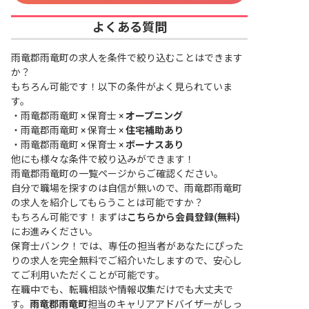
よくある質問
雨竜郡雨竜町の求人を条件で絞り込むことはできます
か？
もちろん可能です！以下の条件がよく見られていま
す。
・
雨竜郡雨竜町 × 保育士 ×
オープニング
・
雨竜郡雨竜町 × 保育士 ×
住宅補助あり
・
雨竜郡雨竜町 × 保育士 ×
ボーナスあり
他にも様々な条件で絞り込みができます！
雨竜郡雨竜町の一覧ページ
からご確認ください。
自分で職場を探すのは自信が無いので、雨竜郡雨竜町
の求人を紹介してもらうことは可能ですか？
もちろん可能です！まずは
こちらから会員登録(無料)
にお進みください。
保育士バンク！では、専任の担当者があなたにぴった
りの求人を完全無料でご紹介いたしますので、安心し
てご利用いただくことが可能です。
在職中でも、転職相談や情報収集だけでも大丈夫で
す。
雨竜郡雨竜町
担当のキャリアアドバイザーがしっ