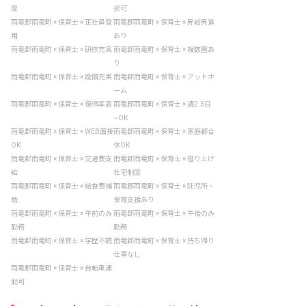
度
択可
雨竜郡雨竜町 × 保育士 × 正社員登
雨竜郡雨竜町 × 保育士 × 昇給昇進
用
あり
雨竜郡雨竜町 × 保育士 × 研修充実
雨竜郡雨竜町 × 保育士 × 複数園あ
り
雨竜郡雨竜町 × 保育士 × 設備充実
雨竜郡雨竜町 × 保育士 × アットホ
ーム
雨竜郡雨竜町 × 保育士 × 復帰率高
雨竜郡雨竜町 × 保育士 × 週2.3日
~OK
雨竜郡雨竜町 × 保育士 × WEB面接
雨竜郡雨竜町 × 保育士 × 家庭都合
OK
休OK
雨竜郡雨竜町 × 保育士 × 交通費支
雨竜郡雨竜町 × 保育士 × 借り上げ
給
社宅制度
雨竜郡雨竜町 × 保育士 × 給食費補
雨竜郡雨竜町 × 保育士 × 託児所・
助
保育支援あり
雨竜郡雨竜町 × 保育士 × 午前のみ
雨竜郡雨竜町 × 保育士 × 午後のみ
勤務
勤務
雨竜郡雨竜町 × 保育士 × 学歴不問
雨竜郡雨竜町 × 保育士 × 持ち帰り
仕事なし
雨竜郡雨竜町 × 保育士 × 自転車通
勤可