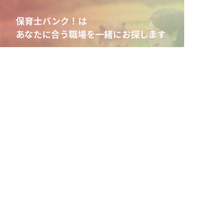
保育士バンク！は
あなたに合う職場を一緒にお探します
保育をよく知るアドバイザーがフルサポート
非公開の求人多数！ 紹介登録はこちら
非公開求人やここだけの保育園情報が充実
雨竜郡雨竜町の求人を紹介してもらう
累計40万人以上が利用した信頼実績
適正な有料職業紹介事業者として
厚生労働省の認定取得
最新情報をゲット
LINE友だち追加
毎日工作アイデア配信！
ネクストビートの関連サービス