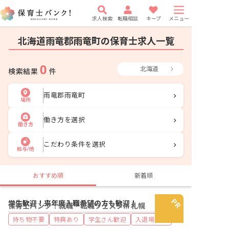
求人検索
転職相談
キープ
メニュー
北海道雨竜郡雨竜町の保育士求人一覧
0
北海道
検索結果
件
雨竜郡雨竜町
場所
働き方を選択
働き方
こだわり条件を選択
給与/他
おすすめ順
新着順
学生歓迎！来年度入職希望の方も歓迎！
保育士バンク！就職・転職フェスタin 札幌
持ち物不要
特典あり
学生さん歓迎
入退場自由