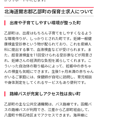
かりサポートいたします。
北海道爾志郡乙部町の保育士求人について
出産や子育てしやすい環境が整った町
乙部町は、出産はもちろん子育てをしやすくなるよう
な環境作りが、しっかりとされた町です。妊婦一般健
康検査受診券という物が配られており、これを産婦人
科に提出する事で、血液検査などが受けられます。ま
た、超音波検査を11回受けられる受診票などが用意さ
れ、妊婦さんの経済的な負担を減らしてくれます。こ
ういった自治体の取り組みによって、妊娠中の赤ちゃ
んの検査も気軽にできます。生後1ヶ月未満の赤ちゃん
がいるご家庭には、保健師が自宅に訪問し、育児相談
や身体測定をしてくれるサービスもあり便利です。
路線バスが充実しアクセス性は良い町
乙部町の主な公共交通機関は、バス路線です。函館バ
スの路線バスが利用でき、江差から乙部町経由して、
八雲町や熊石地区までアクセスできます。海岸線に