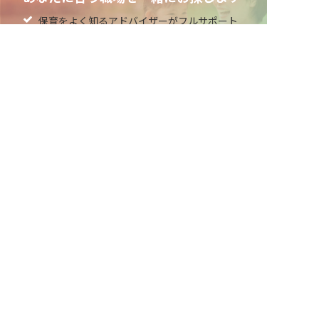
保育をよく知るアドバイザーがフルサポート
非公開の求人多数！ 紹介登録はこちら
非公開求人やここだけの保育園情報が充実
爾志郡乙部町の求人を紹介してもらう
累計40万人以上が利用した信頼実績
適正な有料職業紹介事業者として
厚生労働省の認定取得
最新情報をゲット
LINE友だち追加
毎日工作アイデア配信！
ネクストビートの関連サービス
保育業界の求職者様向けサービス
保育士バンク！ - 日本最大級。保育士・幼稚園教諭向
け転職支援サイト
保育士バンク！新卒 - 保育士・幼稚園教諭を目指す