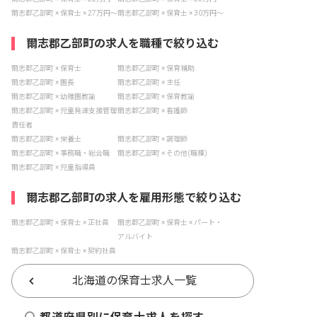
爾志郡乙部町 × 保育士 × 27万円〜
爾志郡乙部町 × 保育士 × 30万円〜
爾志郡乙部町の求人を職種で絞り込む
爾志郡乙部町 × 保育士
爾志郡乙部町 × 保育補助
爾志郡乙部町 × 園長
爾志郡乙部町 × 主任
爾志郡乙部町 × 幼稚園教諭
爾志郡乙部町 × 保育教諭
爾志郡乙部町 × 児童発達支援管理
爾志郡乙部町 × 看護師
責任者
爾志郡乙部町 × 栄養士
爾志郡乙部町 × 調理師
爾志郡乙部町 × 事務職・総合職
爾志郡乙部町 × その他(職種)
爾志郡乙部町 × 児童指導員
爾志郡乙部町の求人を雇用形態で絞り込む
爾志郡乙部町 × 保育士 × 正社員
爾志郡乙部町 × 保育士 × パート・
アルバイト
爾志郡乙部町 × 保育士 × 契約社員
北海道の保育士求人一覧