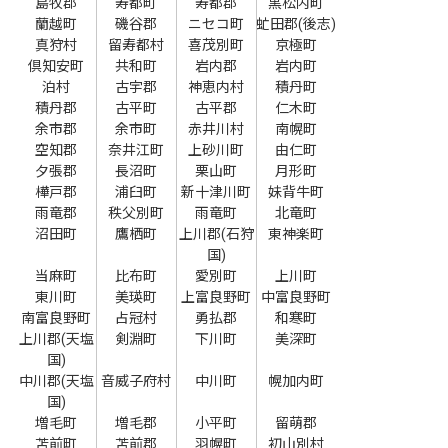
島牧郡
寿都町
寿都郡
黒松内町
蘭越町
磯谷郡
ニセコ町
虻田郡(後志)
真狩村
留寿都村
喜茂別町
京極町
倶知安町
共和町
岩内郡
岩内町
泊村
古宇郡
神恵内村
積丹町
積丹郡
古平町
古平郡
仁木町
余市郡
余市町
赤井川村
南幌町
空知郡
奈井江町
上砂川町
由仁町
夕張郡
長沼町
栗山町
月形町
樺戸郡
浦臼町
新十津川町
妹背牛町
雨竜郡
秩父別町
雨竜町
北竜町
沼田町
鷹栖町
上川郡(石狩
東神楽町
国)
当麻町
比布町
愛別町
上川町
東川町
美瑛町
上富良野町
中富良野町
南富良野町
占冠村
勇払郡
和寒町
上川郡(天塩
剣淵町
下川町
美深町
国)
中川郡(天塩
音威子府村
中川町
幌加内町
国)
増毛町
増毛郡
小平町
留萌郡
苫前町
苫前郡
羽幌町
初山別村