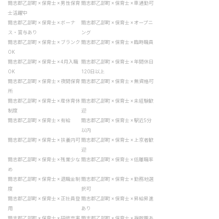
爾志郡乙部町 × 保育士 × 男性保育
爾志郡乙部町 × 保育士 × 車通勤可
士活躍中
爾志郡乙部町 × 保育士 × ボーナ
爾志郡乙部町 × 保育士 × オープニ
ス・賞与あり
ング
爾志郡乙部町 × 保育士 × ブランク
爾志郡乙部町 × 保育士 × 臨時職員
OK
爾志郡乙部町 × 保育士 × 4月入職
爾志郡乙部町 × 保育士 × 年間休日
OK
120日以上
爾志郡乙部町 × 保育士 × 夜間保育
爾志郡乙部町 × 保育士 × 無資格可
所
爾志郡乙部町 × 保育士 × 産休育休
爾志郡乙部町 × 保育士 × 未経験歓
制度
迎
爾志郡乙部町 × 保育士 × 有給
爾志郡乙部町 × 保育士 × 駅近5分
以内
爾志郡乙部町 × 保育士 × 扶養内可
爾志郡乙部町 × 保育士 × 上京者歓
迎
爾志郡乙部町 × 保育士 × 残業少な
爾志郡乙部町 × 保育士 × 低離職率
め
爾志郡乙部町 × 保育士 × 退職金制
爾志郡乙部町 × 保育士 × 勤務地選
度
択可
爾志郡乙部町 × 保育士 × 正社員登
爾志郡乙部町 × 保育士 × 昇給昇進
用
あり
爾志郡乙部町 × 保育士 × 研修充実
爾志郡乙部町 × 保育士 × 複数園あ