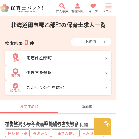
求人検索
転職相談
キープ
メニュー
北海道爾志郡乙部町の保育士求人一覧
0
北海道
検索結果
件
爾志郡乙部町
場所
働き方を選択
働き方
こだわり条件を選択
給与/他
おすすめ順
新着順
学生歓迎！来年度入職希望の方も歓迎！
保育士バンク！就職・転職フェスタin 札幌
持ち物不要
特典あり
学生さん歓迎
入退場自由