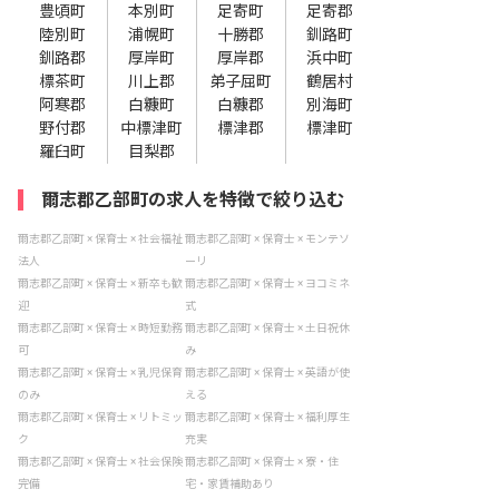
豊頃町
本別町
足寄町
足寄郡
陸別町
浦幌町
十勝郡
釧路町
釧路郡
厚岸町
厚岸郡
浜中町
標茶町
川上郡
弟子屈町
鶴居村
阿寒郡
白糠町
白糠郡
別海町
野付郡
中標津町
標津郡
標津町
羅臼町
目梨郡
爾志郡乙部町の求人を特徴で絞り込む
爾志郡乙部町 × 保育士 × 社会福祉
爾志郡乙部町 × 保育士 × モンテソ
法人
ーリ
爾志郡乙部町 × 保育士 × 新卒も歓
爾志郡乙部町 × 保育士 × ヨコミネ
迎
式
爾志郡乙部町 × 保育士 × 時短勤務
爾志郡乙部町 × 保育士 × 土日祝休
可
み
爾志郡乙部町 × 保育士 × 乳児保育
爾志郡乙部町 × 保育士 × 英語が使
のみ
える
爾志郡乙部町 × 保育士 × リトミッ
爾志郡乙部町 × 保育士 × 福利厚生
ク
充実
爾志郡乙部町 × 保育士 × 社会保険
爾志郡乙部町 × 保育士 × 寮・住
完備
宅・家賃補助あり