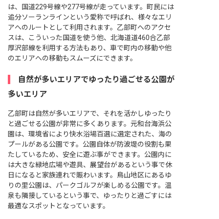
は、国道229号線や277号線が走っています。町民には
追分ソーランラインという愛称で呼ばれ、様々なエリ
アへのルートとして利用されます。乙部町へのアクセ
スは、こういった国道を使う他、北海道道460合乙部
厚沢部線を利用する方法もあり、車で町内の移動や他
のエリアへの移動もスムーズにできます。
自然が多いエリアでゆったり過ごせる公園が
多いエリア
乙部町は自然が多いエリアで、それを活かしゆったり
と過ごせる公園が非常に多くあります。元和台海浜公
園は、環境省により快水浴場百選に選定された、海の
プールがある公園です。公園自体が防波堤の役割も果
たしているため、安全に遊ぶ事ができます。公園内に
は大きな緑地広場や遊具、展望台があるという事で休
日になると家族連れで賑わいます。鳥山地区にあるゆ
りの里公園は、パークゴルフが楽しめる公園です。温
泉も隣接しているという事で、ゆったりと過ごすには
最適なスポットとなっています。