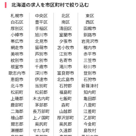
北海道の求人を市区町村で絞り込む
札幌市
中央区
北区
東区
白石区
豊平区
南区
西区
厚別区
手稲区
清田区
函館市
小樽市
旭川市
室蘭市
釧路市
帯広市
北見市
夕張市
岩見沢市
網走市
留萌市
苫小牧市
稚内市
美唄市
芦別市
江別市
赤平市
紋別市
士別市
名寄市
三笠市
根室市
千歳市
滝川市
砂川市
歌志内市
深川市
富良野市
登別市
恵庭市
伊達市
北広島市
石狩市
北斗市
当別町
石狩郡
新篠津村
松前町
松前郡
福島町
知内町
上磯郡
木古内町
七飯町
亀田郡
鹿部町
茅部郡
森町
八雲町
二海郡
長万部町
山越郡
江差町
檜山郡
上ノ国町
厚沢部町
乙部町
爾志郡
奥尻町
奥尻郡
今金町
瀬棚郡
せたな町
久遠郡
島牧村