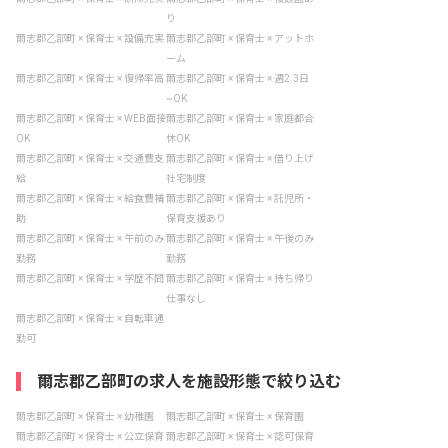
り
爾志郡乙部町 × 保育士 × 設備充実
爾志郡乙部町 × 保育士 × アットホ
ーム
爾志郡乙部町 × 保育士 × 復帰率高
爾志郡乙部町 × 保育士 × 週2.3日
~OK
爾志郡乙部町 × 保育士 × WEB面接
爾志郡乙部町 × 保育士 × 家庭都合
OK
休OK
爾志郡乙部町 × 保育士 × 交通費支
爾志郡乙部町 × 保育士 × 借り上げ
給
社宅制度
爾志郡乙部町 × 保育士 × 給食費補
爾志郡乙部町 × 保育士 × 託児所・
助
保育支援あり
爾志郡乙部町 × 保育士 × 午前のみ
爾志郡乙部町 × 保育士 × 午後のみ
勤務
勤務
爾志郡乙部町 × 保育士 × 学歴不問
爾志郡乙部町 × 保育士 × 持ち帰り
仕事なし
爾志郡乙部町 × 保育士 × 自転車通
勤可
爾志郡乙部町の求人を施設形態で絞り込む
爾志郡乙部町 × 保育士 × 幼稚園
爾志郡乙部町 × 保育士 × 保育園
爾志郡乙部町 × 保育士 × 公立保育
爾志郡乙部町 × 保育士 × 認可保育