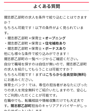
よくある質問
爾志郡乙部町の求人を条件で絞り込むことはできます
か？
もちろん可能です！以下の条件がよく見られていま
す。
・
爾志郡乙部町 × 保育士 ×
オープニング
・
爾志郡乙部町 × 保育士 ×
住宅補助あり
・
爾志郡乙部町 × 保育士 ×
ボーナスあり
他にも様々な条件で絞り込みができます！
爾志郡乙部町の一覧ページ
からご確認ください。
自分で職場を探すのは自信が無いので、爾志郡乙部町
の求人を紹介してもらうことは可能ですか？
もちろん可能です！まずは
こちらから会員登録(無料)
にお進みください。
保育士バンク！では、専任の担当者があなたにぴった
りの求人を完全無料でご紹介いたしますので、安心し
てご利用いただくことが可能です。
在職中でも、転職相談や情報収集だけでも大丈夫で
す。
爾志郡乙部町
担当のキャリアアドバイザーがしっ