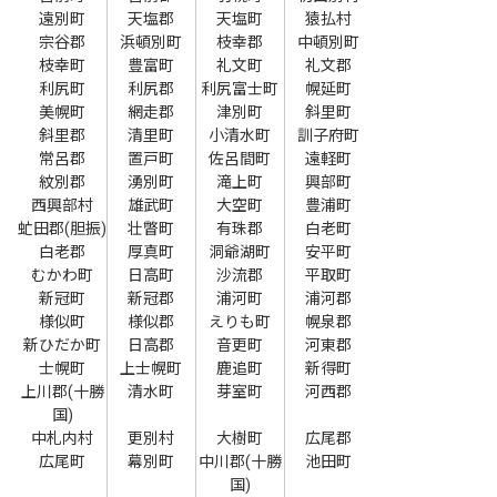
遠別町
天塩郡
天塩町
猿払村
宗谷郡
浜頓別町
枝幸郡
中頓別町
枝幸町
豊富町
礼文町
礼文郡
利尻町
利尻郡
利尻富士町
幌延町
美幌町
網走郡
津別町
斜里町
斜里郡
清里町
小清水町
訓子府町
常呂郡
置戸町
佐呂間町
遠軽町
紋別郡
湧別町
滝上町
興部町
西興部村
雄武町
大空町
豊浦町
虻田郡(胆振)
壮瞥町
有珠郡
白老町
白老郡
厚真町
洞爺湖町
安平町
むかわ町
日高町
沙流郡
平取町
新冠町
新冠郡
浦河町
浦河郡
様似町
様似郡
えりも町
幌泉郡
新ひだか町
日高郡
音更町
河東郡
士幌町
上士幌町
鹿追町
新得町
上川郡(十勝
清水町
芽室町
河西郡
国)
中札内村
更別村
大樹町
広尾郡
広尾町
幕別町
中川郡(十勝
池田町
国)