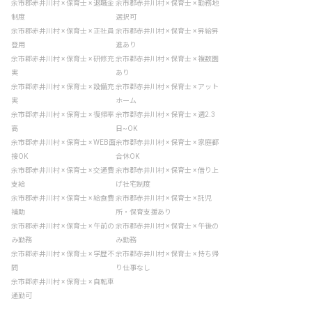
余市郡赤井川村 × 保育士 × 退職金
余市郡赤井川村 × 保育士 × 勤務地
制度
選択可
余市郡赤井川村 × 保育士 × 正社員
余市郡赤井川村 × 保育士 × 昇給昇
登用
進あり
余市郡赤井川村 × 保育士 × 研修充
余市郡赤井川村 × 保育士 × 複数園
実
あり
余市郡赤井川村 × 保育士 × 設備充
余市郡赤井川村 × 保育士 × アット
実
ホーム
余市郡赤井川村 × 保育士 × 復帰率
余市郡赤井川村 × 保育士 × 週2.3
高
日~OK
余市郡赤井川村 × 保育士 × WEB面
余市郡赤井川村 × 保育士 × 家庭都
接OK
合休OK
余市郡赤井川村 × 保育士 × 交通費
余市郡赤井川村 × 保育士 × 借り上
支給
げ社宅制度
余市郡赤井川村 × 保育士 × 給食費
余市郡赤井川村 × 保育士 × 託児
補助
所・保育支援あり
余市郡赤井川村 × 保育士 × 午前の
余市郡赤井川村 × 保育士 × 午後の
み勤務
み勤務
余市郡赤井川村 × 保育士 × 学歴不
余市郡赤井川村 × 保育士 × 持ち帰
問
り仕事なし
余市郡赤井川村 × 保育士 × 自転車
通勤可