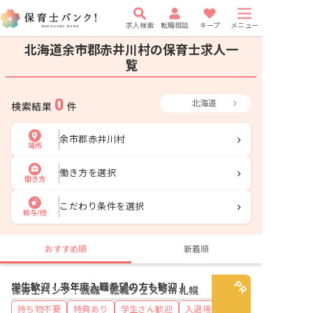
求人検索
転職相談
キープ
メニュー
北海道余市郡赤井川村の保育士求人一
覧
0
北海道
検索結果
件
余市郡赤井川村
場所
働き方を選択
働き方
こだわり条件を選択
給与/他
おすすめ順
新着順
学生歓迎！来年度入職希望の方も歓迎！
保育士バンク！就職・転職フェスタin 札幌
持ち物不要
特典あり
学生さん歓迎
入退場自由