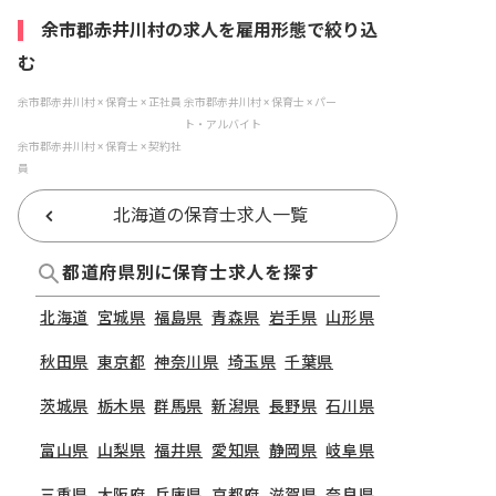
余市郡赤井川村の求人を雇用形態で絞り込
む
余市郡赤井川村 × 保育士 × 正社員
余市郡赤井川村 × 保育士 × パー
ト・アルバイト
余市郡赤井川村 × 保育士 × 契約社
員
北海道の保育士求人一覧
都道府県別に保育士求人を探す
北海道
宮城県
福島県
青森県
岩手県
山形県
秋田県
東京都
神奈川県
埼玉県
千葉県
茨城県
栃木県
群馬県
新潟県
長野県
石川県
富山県
山梨県
福井県
愛知県
静岡県
岐阜県
三重県
大阪府
兵庫県
京都府
滋賀県
奈良県