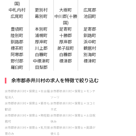
国)
中札内村
更別村
大樹町
広尾郡
広尾町
幕別町
中川郡(十勝
池田町
国)
豊頃町
本別町
足寄町
足寄郡
陸別町
浦幌町
十勝郡
釧路町
釧路郡
厚岸町
厚岸郡
浜中町
標茶町
川上郡
弟子屈町
鶴居村
阿寒郡
白糠町
白糠郡
別海町
野付郡
中標津町
標津郡
標津町
羅臼町
目梨郡
余市郡赤井川村の求人を特徴で絞り込む
余市郡赤井川村 × 保育士 × 社会福
余市郡赤井川村 × 保育士 × モンテ
祉法人
ソーリ
余市郡赤井川村 × 保育士 × 新卒も
余市郡赤井川村 × 保育士 × ヨコミ
歓迎
ネ式
余市郡赤井川村 × 保育士 × 時短勤
余市郡赤井川村 × 保育士 × 土日祝
務可
休み
余市郡赤井川村 × 保育士 × 乳児保
余市郡赤井川村 × 保育士 × 英語が
育のみ
使える