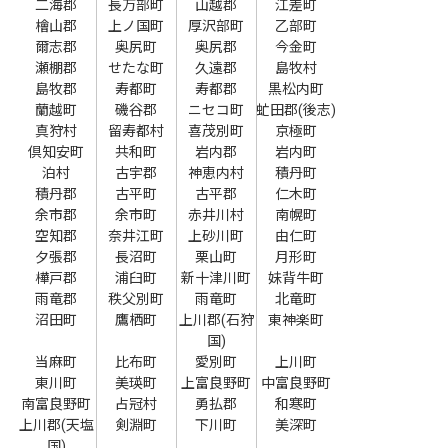
二海郡
長万部町
山越郡
江差町
檜山郡
上ノ国町
厚沢部町
乙部町
爾志郡
奥尻町
奥尻郡
今金町
瀬棚郡
せたな町
久遠郡
島牧村
島牧郡
寿都町
寿都郡
黒松内町
蘭越町
磯谷郡
ニセコ町
虻田郡(後志)
真狩村
留寿都村
喜茂別町
京極町
倶知安町
共和町
岩内郡
岩内町
泊村
古宇郡
神恵内村
積丹町
積丹郡
古平町
古平郡
仁木町
余市郡
余市町
赤井川村
南幌町
空知郡
奈井江町
上砂川町
由仁町
夕張郡
長沼町
栗山町
月形町
樺戸郡
浦臼町
新十津川町
妹背牛町
雨竜郡
秩父別町
雨竜町
北竜町
沼田町
鷹栖町
上川郡(石狩
東神楽町
国)
当麻町
比布町
愛別町
上川町
東川町
美瑛町
上富良野町
中富良野町
南富良野町
占冠村
勇払郡
和寒町
上川郡(天塩
剣淵町
下川町
美深町
国)