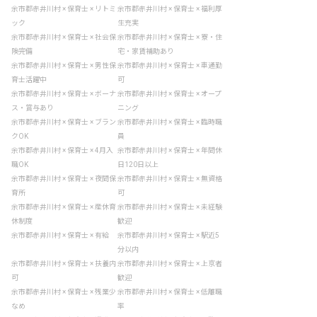
余市郡赤井川村 × 保育士 × リトミ
余市郡赤井川村 × 保育士 × 福利厚
ック
生充実
余市郡赤井川村 × 保育士 × 社会保
余市郡赤井川村 × 保育士 × 寮・住
険完備
宅・家賃補助あり
余市郡赤井川村 × 保育士 × 男性保
余市郡赤井川村 × 保育士 × 車通勤
育士活躍中
可
余市郡赤井川村 × 保育士 × ボーナ
余市郡赤井川村 × 保育士 × オープ
ス・賞与あり
ニング
余市郡赤井川村 × 保育士 × ブラン
余市郡赤井川村 × 保育士 × 臨時職
クOK
員
余市郡赤井川村 × 保育士 × 4月入
余市郡赤井川村 × 保育士 × 年間休
職OK
日120日以上
余市郡赤井川村 × 保育士 × 夜間保
余市郡赤井川村 × 保育士 × 無資格
育所
可
余市郡赤井川村 × 保育士 × 産休育
余市郡赤井川村 × 保育士 × 未経験
休制度
歓迎
余市郡赤井川村 × 保育士 × 有給
余市郡赤井川村 × 保育士 × 駅近5
分以内
余市郡赤井川村 × 保育士 × 扶養内
余市郡赤井川村 × 保育士 × 上京者
可
歓迎
余市郡赤井川村 × 保育士 × 残業少
余市郡赤井川村 × 保育士 × 低離職
なめ
率