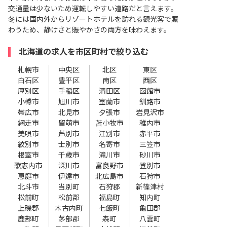
交通量は少ないため運転しやすい道路だと言えます。
冬には国内外からリゾートホテルを訪れる観光客で賑
わうため、静けさと賑やかさの両方を味わえます。
北海道の求人を市区町村で絞り込む
札幌市
中央区
北区
東区
白石区
豊平区
南区
西区
厚別区
手稲区
清田区
函館市
小樽市
旭川市
室蘭市
釧路市
帯広市
北見市
夕張市
岩見沢市
網走市
留萌市
苫小牧市
稚内市
美唄市
芦別市
江別市
赤平市
紋別市
士別市
名寄市
三笠市
根室市
千歳市
滝川市
砂川市
歌志内市
深川市
富良野市
登別市
恵庭市
伊達市
北広島市
石狩市
北斗市
当別町
石狩郡
新篠津村
松前町
松前郡
福島町
知内町
上磯郡
木古内町
七飯町
亀田郡
鹿部町
茅部郡
森町
八雲町