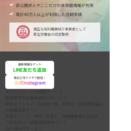
非公開求人やここだけの保育園情報が充実
累計40万人以上が利用した信頼実績
適正な有料職業紹介事業者として
厚生労働省の認定取得
最新情報をゲット
LINE友だち追加
毎日工作アイデア配信！
ネクストビートの関連サービス
保育業界の求職者様向けサービス
保育士バンク！ - 日本最大級。保育士・幼稚園教諭向
け転職支援サイト
保育士バンク！新卒 - 保育士・幼稚園教諭を目指す
「学生向け」就職活動情報サイト
法人様向けサービス