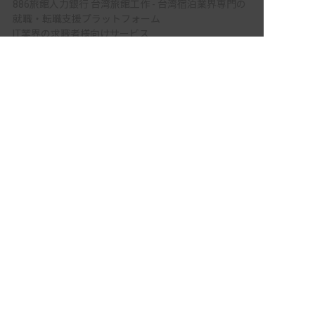
886旅館人力銀行 台湾旅館工作 - 台湾宿泊業界専門の
就職・転職支援プラットフォーム
IT業界の求職者様向けサービス
非公開の求人多数！ 紹介登録はこちら
Tech Bridge Japan - IT企業、成長企業、外国人のため
の転職支援サービス
岩手県の求人を紹介してもらう
メニュー
ホーム
会員登録
サービス紹介
サイトマップ
転職お役立ち情報
転職フェスタ
保育士コラム
求人検索
履歴書・職務経歴書作成ツール
退会手続き
公式アプリ
iPhoneアプリ
Androidアプリ
公式コミュニティ
X（旧Twitter）
Facebook