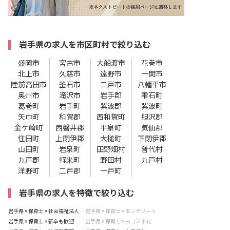
岩手県の求人を市区町村で絞り込む
盛岡市
宮古市
大船渡市
花巻市
北上市
久慈市
遠野市
一関市
陸前高田市
釜石市
二戸市
八幡平市
奥州市
滝沢市
岩手郡
雫石町
葛巻町
岩手町
紫波郡
紫波町
矢巾町
和賀郡
西和賀町
胆沢郡
金ケ崎町
西磐井郡
平泉町
気仙郡
住田町
上閉伊郡
大槌町
下閉伊郡
山田町
岩泉町
田野畑村
普代村
九戸郡
軽米町
野田村
九戸村
洋野町
二戸郡
一戸町
岩手県の求人を特徴で絞り込む
岩手県 × 保育士 × 社会福祉法人
岩手県 × 保育士 × モンテソーリ
岩手県 × 保育士 × 新卒も歓迎
岩手県 × 保育士 × ヨコミネ式