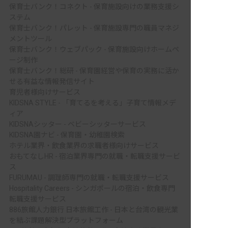
保育士バンク！コネクト - 保育施設向けの業務支援シ
ステム
保育士バンク！パレット - 保育施設専門の職員マネジ
メントツール
保育士バンク！ウェブパック - 保育施設向けホームペ
ージ制作
保育士バンク！総研 - 保育園経営や保育の実務に活か
せる有益な情報発信サイト
育児者様向けサービス
KIDSNA STYLE - 「育てるを考える」子育て情報メデ
ィア
KIDSNAシッター - ベビーシッターサービス
KIDSNA園ナビ - 保育園・幼稚園検索
ホテル業界・飲食業界の求職者様向けサービス
おもてなしHR - 宿泊業界専門の就職・転職支援サービ
ス
FURUMAU - 調理師専門の就職・転職支援サービス
Hospitality Careers - シンガポールの宿泊・飲食専門
転職支援サービス
886旅館人力銀行 日本旅館工作 - 日本と台湾の観光業
を結ぶ課題解決型プラットフォーム