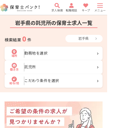
求人検索
転職相談
キープ
メニュー
岩手県の託児所の保育士求人一覧
0
岩手県
検索結果
件
勤務地を選択
場所
託児所
働き方
こだわり条件を選択
給与/他