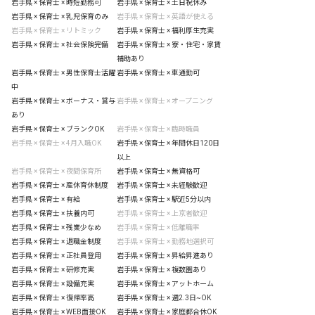
岩手県 × 保育士 × 時短勤務可
岩手県 × 保育士 × 土日祝休み
岩手県 × 保育士 × 乳児保育のみ
岩手県 × 保育士 × 英語が使える
岩手県 × 保育士 × リトミック
岩手県 × 保育士 × 福利厚生充実
岩手県 × 保育士 × 社会保険完備
岩手県 × 保育士 × 寮・住宅・家賃
補助あり
岩手県 × 保育士 × 男性保育士活躍
岩手県 × 保育士 × 車通勤可
中
岩手県 × 保育士 × ボーナス・賞与
岩手県 × 保育士 × オープニング
あり
岩手県 × 保育士 × ブランクOK
岩手県 × 保育士 × 臨時職員
岩手県 × 保育士 × 4月入職OK
岩手県 × 保育士 × 年間休日120日
以上
岩手県 × 保育士 × 夜間保育所
岩手県 × 保育士 × 無資格可
岩手県 × 保育士 × 産休育休制度
岩手県 × 保育士 × 未経験歓迎
岩手県 × 保育士 × 有給
岩手県 × 保育士 × 駅近5分以内
岩手県 × 保育士 × 扶養内可
岩手県 × 保育士 × 上京者歓迎
岩手県 × 保育士 × 残業少なめ
岩手県 × 保育士 × 低離職率
岩手県 × 保育士 × 退職金制度
岩手県 × 保育士 × 勤務地選択可
岩手県 × 保育士 × 正社員登用
岩手県 × 保育士 × 昇給昇進あり
岩手県 × 保育士 × 研修充実
岩手県 × 保育士 × 複数園あり
岩手県 × 保育士 × 設備充実
岩手県 × 保育士 × アットホーム
岩手県 × 保育士 × 復帰率高
岩手県 × 保育士 × 週2.3日~OK
岩手県 × 保育士 × WEB面接OK
岩手県 × 保育士 × 家庭都合休OK