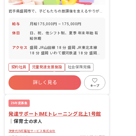
岩手県盛岡市で、子どもたちの放課後を支えるやりがいのあるお仕事です！
給与
月給175,000円 ~ 175,000円
休日
日、祝、他シフト制、夏季 年末年始 有
給休暇
アクセス
盛岡 JR山田線 18 分 盛岡 JR東北本線
18 分 盛岡 いわて銀河鉄道 18 分 盛岡
秋田新幹線 18 分 盛岡 東北・北海道新幹
線 18 分
契約社員
児童発達支援施設
社会保険完備
車通勤可
未経験歓迎
ブランクOK
詳しく見る
交通費支給
キープ
26年度募集
発達サポートIMEトレーニング北上1号館
｜
保育士
の求人
次世代IME福祉サービス株式会社