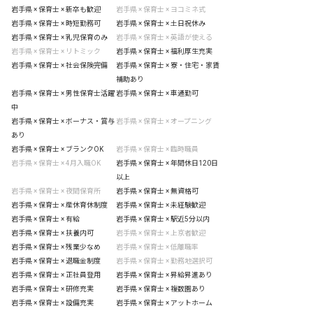
岩手県 × 保育士 × 新卒も歓迎
岩手県 × 保育士 × ヨコミネ式
岩手県 × 保育士 × 時短勤務可
岩手県 × 保育士 × 土日祝休み
岩手県 × 保育士 × 乳児保育のみ
岩手県 × 保育士 × 英語が使える
岩手県 × 保育士 × リトミック
岩手県 × 保育士 × 福利厚生充実
岩手県 × 保育士 × 社会保険完備
岩手県 × 保育士 × 寮・住宅・家賃
補助あり
岩手県 × 保育士 × 男性保育士活躍
岩手県 × 保育士 × 車通勤可
中
岩手県 × 保育士 × ボーナス・賞与
岩手県 × 保育士 × オープニング
あり
岩手県 × 保育士 × ブランクOK
岩手県 × 保育士 × 臨時職員
岩手県 × 保育士 × 4月入職OK
岩手県 × 保育士 × 年間休日120日
以上
岩手県 × 保育士 × 夜間保育所
岩手県 × 保育士 × 無資格可
岩手県 × 保育士 × 産休育休制度
岩手県 × 保育士 × 未経験歓迎
岩手県 × 保育士 × 有給
岩手県 × 保育士 × 駅近5分以内
岩手県 × 保育士 × 扶養内可
岩手県 × 保育士 × 上京者歓迎
岩手県 × 保育士 × 残業少なめ
岩手県 × 保育士 × 低離職率
岩手県 × 保育士 × 退職金制度
岩手県 × 保育士 × 勤務地選択可
岩手県 × 保育士 × 正社員登用
岩手県 × 保育士 × 昇給昇進あり
岩手県 × 保育士 × 研修充実
岩手県 × 保育士 × 複数園あり
岩手県 × 保育士 × 設備充実
岩手県 × 保育士 × アットホーム