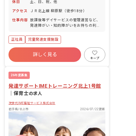
休日
土、日、祝、他
アクセス
ＪＲ北上線 柳原駅（徒歩18分）
仕事内容
放課後等デイサービスの管理運営など、
発達障がい・知的障がいをお持ちの利用
者様との面談・相談、トレーニングサポ
ート、個別支援計画作成、送迎
正社員
児童発達支援施設
詳しく見る
キープ
26年度募集
発達サポートIMEトレーニング北上1号館
｜
保育士
の求人
次世代IME福祉サービス株式会社
岩手県/北上市
2026/07/22更新