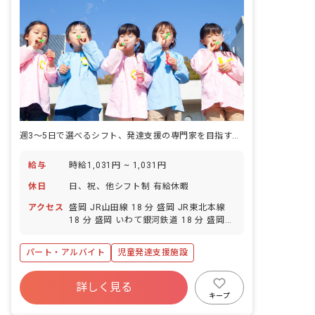
週3～5日で選べるシフト、発達支援の専門家を目指す保育士へ
給与
時給1,031円 ~ 1,031円
休日
日、祝、他シフト制 有給休暇
アクセス
盛岡 JR山田線 18 分 盛岡 JR東北本線
18 分 盛岡 いわて銀河鉄道 18 分 盛岡
秋田新幹線 18 分 盛岡 東北・北海道新幹
線 18 分
パート・アルバイト
児童発達支援施設
詳しく見る
キープ