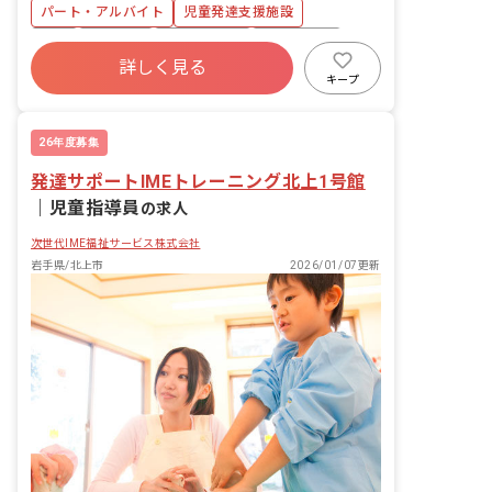
り添い、子どもの興味や意欲を大切にし
パート・アルバイト
児童発達支援施設
た支援を行います。 ・利用者は未就学児
から高校生まで、定員は1日10名程度で
有給
車通勤可
週2.3日~OK
交通費支給
す。 安心して業務に取り組める環境で
詳しく見る
す。 ・研修プログラムを導入しており、
キープ
支援方法を一から学ぶことができます。
・7000点以上の障がい児療育用の最新
支援ツールを導入しており、子どもたち
26年度募集
の成長をサポートしやすい環境です。 運
発達サポートIMEトレーニング北上1号館
動が好きな方、子どもと接することが好
きな方には、特にや...
｜
児童指導員
の求人
次世代IME福祉サービス株式会社
岩手県/北上市
2026/01/07更新