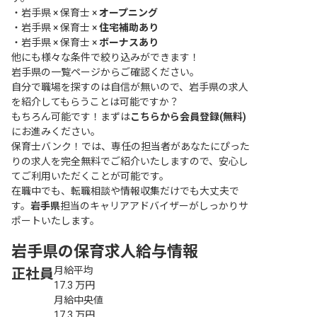
・
岩手県 × 保育士 ×
オープニング
・
岩手県 × 保育士 ×
住宅補助あり
・
岩手県 × 保育士 ×
ボーナスあり
他にも様々な条件で絞り込みができます！
岩手県の一覧ページ
からご確認ください。
自分で職場を探すのは自信が無いので、岩手県の求人
を紹介してもらうことは可能ですか？
もちろん可能です！まずは
こちらから会員登録(無料)
にお進みください。
保育士バンク！では、専任の担当者があなたにぴった
りの求人を完全無料でご紹介いたしますので、安心し
てご利用いただくことが可能です。
在職中でも、転職相談や情報収集だけでも大丈夫で
す。
岩手県
担当のキャリアアドバイザーがしっかりサ
ポートいたします。
岩手県の保育求人給与情報
月給平均
正社員
17.3
万円
月給中央値
17.3
万円