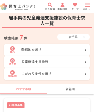
求人検索
転職相談
キープ
メニュー
岩手県の児童発達支援施設の保育士求
人一覧
7
岩手県
検索結果
件
勤務地を選択
場所
児童発達支援施設
働き方
こだわり条件を選択
給与/他
おすすめ順
新着順
26年度募集