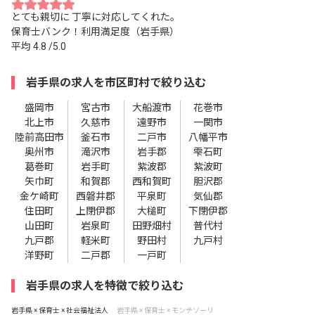
とても親切に 丁寧に対応してくれた。
保育士バンク！利用満足度（岩手県）
平均
4.8
/5.0
岩手県の求人を市区町村で絞り込む
盛岡市
宮古市
大船渡市
花巻市
北上市
久慈市
遠野市
一関市
陸前高田市
釜石市
二戸市
八幡平市
奥州市
滝沢市
岩手郡
雫石町
葛巻町
岩手町
紫波郡
紫波町
矢巾町
和賀郡
西和賀町
胆沢郡
金ケ崎町
西磐井郡
平泉町
気仙郡
住田町
上閉伊郡
大槌町
下閉伊郡
山田町
岩泉町
田野畑村
普代村
九戸郡
軽米町
野田村
九戸村
洋野町
二戸郡
一戸町
岩手県の求人を特徴で絞り込む
岩手県 × 保育士 × 社会福祉法人
岩手県 × 保育士 × モンテソーリ