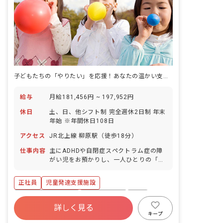
子どもたちの「やりたい」を応援！あなたの温かい支援が、未来を創ります。
給与
月給181,456円 ~ 197,952円
休日
土、日、他シフト制 完全週休2日制 年末
年始 ※年間休日108日
アクセス
JR北上線 柳原駅（徒歩18分）
仕事内容
主にADHDや自閉症スペクトラム症の障
がい児をお預かりし、一人ひとりの「や
りたい」に寄り添い、お子様の興味や意
欲を大切にした支援を提供します。 ・独
正社員
児童発達支援施設
自の研修プログラムを導入しており、支
援方法を一から習得できる環境です。 ・
ボーナス・賞与あり
社会保険完備
有給
7,000点以上の障がい児療育用最新支援
詳しく見る
昇給昇進あり
車通勤可
交通費支給
ツールを導入しており、お子様たちの成
キープ
長をサポートしやすい環境です。 利用者