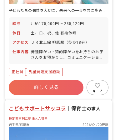
子どもたちの個性を大切に、未来への一歩を共に歩みませんか？
給与
月給175,000円 ~ 235,120円
休日
土、日、祝、他 有給休暇
アクセス
ＪＲ北上線 柳原駅（徒歩18分）
仕事内容
発達障がい・知的障がいをお持ちのお子
さんをお預かりし、コミュニケーション
UPを目指すトレーニングのサポート、宿
題のお手伝い、一緒に遊んだりなど。 学
正社員
児童発達支援施設
校と自宅への送迎もお願いする場合もあ
ります。
詳しく見る
キープ
こどもサポートサッコラ
｜
保育士
の求人
特定非営利活動法人六等星
岩手県/盛岡市
2026/04/20更新