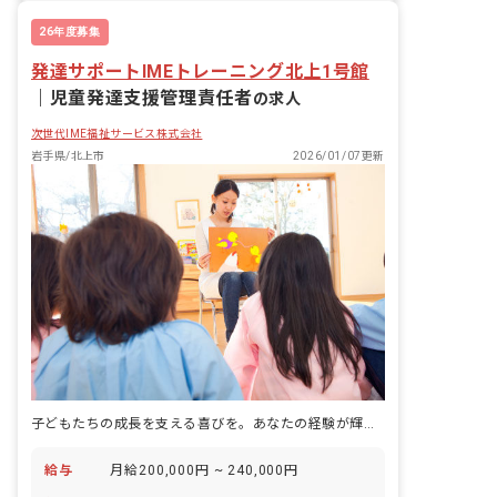
26年度募集
発達サポートIMEトレーニング北上1号館
｜
児童発達支援管理責任者
の求人
次世代IME福祉サービス株式会社
岩手県/北上市
2026/01/07更新
子どもたちの成長を支える喜びを。あなたの経験が輝く場所がここにあります。
給与
月給200,000円 ~ 240,000円