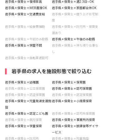
岩手県 × 保育士 × 復帰率高
岩手県 × 保育士 × 週2.3日~OK
岩手県 × 保育士 × WEB面接OK
岩手県 × 保育士 × 家庭都合休OK
岩手県 × 保育士 × 交通費支給
岩手県 × 保育士 × 借り上げ社宅制
度
岩手県 × 保育士 × 給食費補助
岩手県 × 保育士 × 託児所・保育支
援あり
岩手県 × 保育士 × 午前のみ勤務
岩手県 × 保育士 × 午後のみ勤務
岩手県 × 保育士 × 学歴不問
岩手県 × 保育士 × 持ち帰り仕事な
し
岩手県 × 保育士 × 自転車通勤可
岩手県の求人を施設形態で絞り込む
岩手県 × 保育士 × 幼稚園
岩手県 × 保育士 × 保育園
岩手県 × 保育士 × 公立保育園
岩手県 × 保育士 × 認可保育園
岩手県 × 保育士 × 認証保育園
岩手県 × 保育士 × 認定保育園
岩手県 × 保育士 × 児童発達支援施
岩手県 × 保育士 × 小規模保育
設
岩手県 × 保育士 × 認定こども園
岩手県 × 保育士 × 認可外保育園
岩手県 × 保育士 × 病児保育
岩手県 × 保育士 × 事業所内保育
岩手県 × 保育士 × 学童保育
岩手県 × 保育士 × 放課後等デイサ
ービス
岩手県 × 保育士 × 託児所
岩手県 × 保育士 × 児童施設