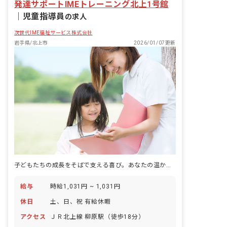
発達サポートIMEトレーニング北上1号館
｜
児童指導員
の求人
次世代IME福祉サービス株式会社
岩手県/北上市
2026/01/07更新
子どもたちの成長をそばで支える喜び。あなたの温かい心が輝く場所です。
給与
時給1,031円 ~ 1,031円
休日
土、日、祝 有給休暇
アクセス
ＪＲ北上線 柳原駅（徒歩18分）