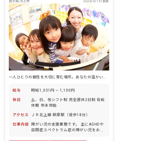
岩手県/北上市
2026/07/31更新
一人ひとりの個性を大切に育む場所。あなたの温かい心で、子どもたちの未来を応援しませんか？
給与
時給1,031円 ~ 1,100円
休日
土、日、他シフト制 完全週休2日制 有給
休暇 年末年始
アクセス
ＪＲ北上線 柳原駅（徒歩18分）
仕事内容
障がい児の支援業務です。 主にADHDや
自閉症スペクトラム症の障がい児をお預
かりし、一人ひとりのやりたいことに寄