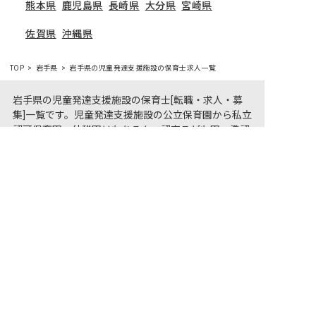
熊本県
鹿児島県
長崎県
大分県
宮崎県
佐賀県
沖縄県
TOP
岩手県
岩手県の児童発達支援施設の保育士求人一覧
岩手県の児童発達支援施設の保育士[転職・求人・募
集]一覧です。児童発達支援施設の公立保育園から私立
認可保育園、幼稚園はもちろん、認定こども園、準認
非公開の求人多数！ 紹介登録はこちら
可保育園、託児所、学童保育まで、さまざまな保育士
岩手県の求人を紹介してもらう
の求人をご用意しています。岩手県で児童発達支援施
設の気になる保育士求人があれば、電話やメールでお
問い合わせください。保育園・幼稚園の採用/募集情
報に精通したキャリアアドバイザーがあなたに最適な
求人をご紹介させていただきます。岩手県の保育士求
人・転職サイト【保育士バンク!】
保育士バンク！は
あなたに合う職場を一緒にお探します