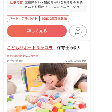
仕事内容
発達障がい・知的障がいをお持ちのお子
さんをお預かりし、コミュニケーション
UPを目指すトレーニングのサポート、宿
題のお手伝い、一緒に遊んだりなど。 学
パート・アルバイト
児童発達支援施設
校と自宅への送迎もお願いする場合もあ
ります。
詳しく見る
キープ
こどもサポートサッコラ
｜
保育士
の求人
特定非営利活動法人六等星
岩手県/盛岡市
2026/02/26更新