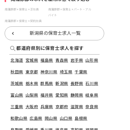
南蒲原郡 × 保育士 × 正社員
南蒲原郡 × 保育士 × パート・アル
バイト
南蒲原郡 × 保育士 × 契約社員
新潟県の保育士求人一覧
都道府県別に保育士求人を探す
北海道
宮城県
福島県
青森県
岩手県
山形県
秋田県
東京都
神奈川県
埼玉県
千葉県
茨城県
栃木県
群馬県
新潟県
長野県
石川県
富山県
山梨県
福井県
愛知県
静岡県
岐阜県
三重県
大阪府
兵庫県
京都府
滋賀県
奈良県
和歌山県
広島県
岡山県
山口県
島根県
鳥取県
愛媛県
香川県
徳島県
高知県
福岡県