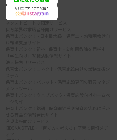
毎日工作アイデア配信！
ネクストビートの関連サービス
保育業界の求職者様向けサービス
保育士バンク！ - 日本最大級。保育士・幼稚園教諭向
け転職支援サイト
保育士バンク！新卒 - 保育士・幼稚園教諭を目指す
「学生向け」就職活動情報サイト
法人様向けサービス
保育士バンク！コネクト - 保育施設向けの業務支援シ
ステム
保育士バンク！パレット - 保育施設専門の職員マネジ
メントツール
保育士バンク！ウェブパック - 保育施設向けホームペ
ージ制作
保育士バンク！総研 - 保育園経営や保育の実務に活か
せる有益な情報発信サイト
育児者様向けサービス
KIDSNA STYLE - 「育てるを考える」子育て情報メデ
ィア