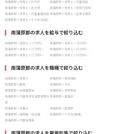
南蒲原郡 × 保育士 × 託児所
南蒲原郡 × 保育士 × 児童施設
南蒲原郡 × 保育士 × 乳児院
南蒲原郡 × 保育士 × 病院内保育
南蒲原郡 × 保育士 × 児童養護施設
南蒲原郡 × 保育士 × 企業主導型
南蒲原郡 × 保育士 × その他(施設)
南蒲原郡の求人を給与で絞り込む
南蒲原郡 × 保育士 × 15万円〜
南蒲原郡 × 保育士 × 18万円〜
南蒲原郡 × 保育士 × 22万円〜
南蒲原郡 × 保育士 × 25万円〜
南蒲原郡 × 保育士 × 27万円〜
南蒲原郡 × 保育士 × 30万円〜
南蒲原郡の求人を職種で絞り込む
南蒲原郡 × 保育士
南蒲原郡 × 保育補助
南蒲原郡 × 園長
南蒲原郡 × 主任
南蒲原郡 × 幼稚園教諭
南蒲原郡 × 保育教諭
南蒲原郡 × 児童発達支援管理責任
南蒲原郡 × 看護師
者
南蒲原郡 × 栄養士
南蒲原郡 × 調理師
南蒲原郡 × 事務職・総合職
南蒲原郡 × その他(職種)
南蒲原郡 × 児童指導員
南蒲原郡の求人を雇用形態で絞り込む