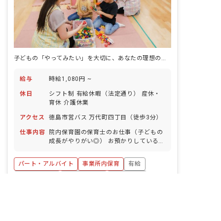
子どもの「やってみたい」を大切に、あなたの理想の保育が実現できる場所
給与
時給1,080円 ~
休日
シフト制 有給休暇（法定通り） 産休・
育休 介護休業
アクセス
徳島市営バス 万代町四丁目（徒歩3分）
仕事内容
院内保育園の保育士のお仕事（子どもの
成長がやりがい◎） お預かりしている子
ども達についてお世話をお願いします ・
食事・睡眠・排泄・清潔・衣類の着脱等
パート・アルバイト
事業所内保育
有給
・集団生活を通じた社会性の装着 ・行事
の計画・実行、お知らせの作成
福利厚生充実
産休育休制度
未経験歓迎
非公開の求人多数！ 紹介登録はこちら
詳しく見る
研修充実
WEB面接OK
複数園あり
徳島県の求人を紹介してもらう
キープ
ブランクOK