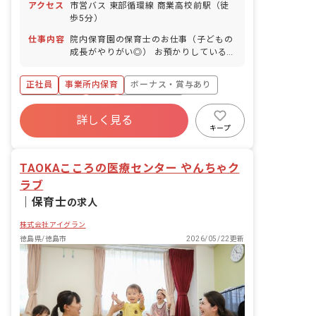
アクセス
市営バス 東部循環線 商業高校前駅（徒
日を付与）
歩5分）
仕事内容
院内保育園の保育士のお仕事（子どもの
成長がやりがい◎） お預かりしている子
ども達についてお世話をお願いします ・
食事・睡眠・排泄・清潔・衣類の着脱等
正社員
事業所内保育
ボーナス・賞与あり
・集団生活を通じた社会性の装着 ・行事
の計画・実行、お知らせの作成
社会保険完備
有給
福利厚生充実
詳しく見る
退職金制度
昇給昇進あり
産休育休制度
キープ
未経験歓迎
TAOKAこころの医療センター やんちゃク
ラブ
｜
保育士
の求人
株式会社アイグラン
徳島県/徳島市
2026/05/22更新