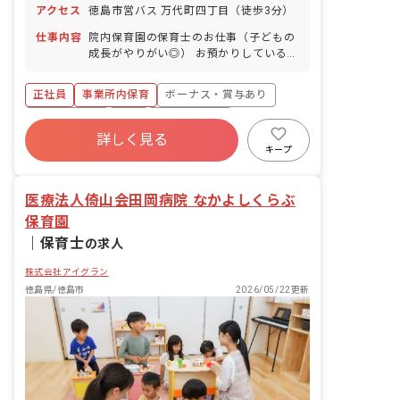
アクセス
徳島市営バス 万代町四丁目（徒歩3分）
日以上の休日を付与）
仕事内容
院内保育園の保育士のお仕事（子どもの
成長がやりがい◎） お預かりしている子
ども達についてお世話をお願いします ・
食事・睡眠・排泄・清潔・衣類の着脱等
正社員
事業所内保育
ボーナス・賞与あり
・集団生活を通じた社会性の装着 ・行事
の計画・実行、お知らせの作成
社会保険完備
有給
福利厚生充実
詳しく見る
退職金制度
昇給昇進あり
産休育休制度
キープ
未経験歓迎
医療法人倚山会田岡病院 なかよしくらぶ
保育園
｜
保育士
の求人
株式会社アイグラン
徳島県/徳島市
2026/05/22更新