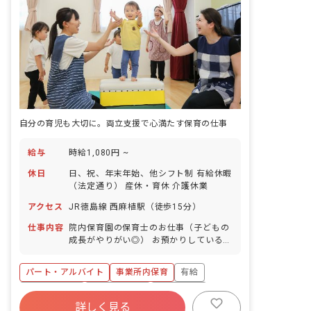
自分の育児も大切に。両立支援で心満たす保育の仕事
給与
時給1,080円 ~
休日
日、祝、年末年始、他シフト制 有給休暇
（法定通り） 産休・育休 介護休業
アクセス
JR徳島線 西麻植駅（徒歩15分）
仕事内容
院内保育園の保育士のお仕事（子どもの
成長がやりがい◎） お預かりしている子
ども達についてお世話をお願いします ・
食事・睡眠・排泄・清潔・衣類の着脱等
パート・アルバイト
事業所内保育
有給
・集団生活を通じた社会性の装着 ・行事
の計画・実行、お知らせの作成
福利厚生充実
産休育休制度
未経験歓迎
詳しく見る
研修充実
WEB面接OK
複数園あり