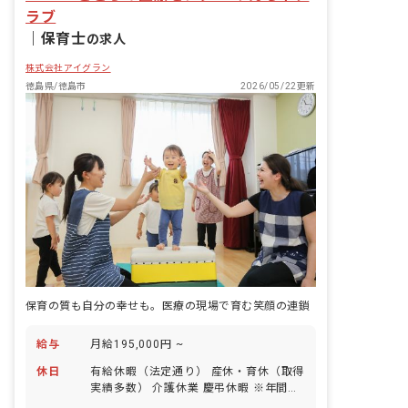
ラブ
｜
保育士
の求人
株式会社アイグラン
徳島県/徳島市
2026/05/22更新
保育の質も自分の幸せも。医療の現場で育む笑顔の連鎖
給与
月給195,000円 ~
休日
有給休暇（法定通り） 産休・育休（取得
実績多数） 介護休業 慶弔休暇 ※年間休
日107日（週1日または4週4日以上の休