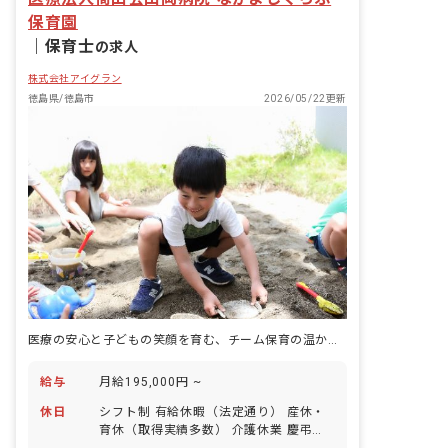
保育園
｜
保育士
の求人
株式会社アイグラン
徳島県/徳島市
2026/05/22更新
医療の安心と子どもの笑顔を育む、チーム保育の温かな舞台へ
給与
月給195,000円 ~
休日
シフト制 有給休暇（法定通り） 産休・
育休（取得実績多数） 介護休業 慶弔休
暇 ※年間休日107日（週1日または4週4