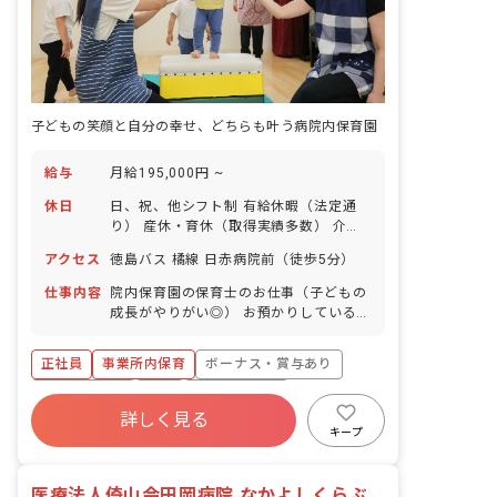
子どもの笑顔と自分の幸せ、どちらも叶う病院内保育園
給与
月給195,000円 ~
休日
日、祝、他シフト制 有給休暇（法定通
り） 産休・育休（取得実績多数） 介護
休業 慶弔休暇 ※年間休日107日
アクセス
徳島バス 橘線 日赤病院前（徒歩5分）
仕事内容
院内保育園の保育士のお仕事（子どもの
成長がやりがい◎） お預かりしている子
ども達についてお世話をお願いします ・
食事・睡眠・排泄・清潔・衣類の着脱等
正社員
事業所内保育
ボーナス・賞与あり
・集団生活を通じた社会性の装着 ・行事
の計画・実行、お知らせの作成
社会保険完備
有給
福利厚生充実
詳しく見る
退職金制度
昇給昇進あり
産休育休制度
キープ
未経験歓迎
医療法人倚山会田岡病院 なかよしくらぶ