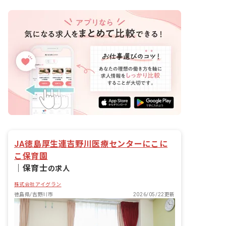
JA徳島厚生連吉野川医療センターにこに
こ保育園
｜
保育士
の求人
株式会社アイグラン
徳島県/吉野川市
2026/05/22更新