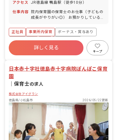
アクセス
JR徳島線 鴨島駅（徒歩10分）
日
仕事内容
院内保育園の保育士のお仕事（子どもの
成長がやりがい◎） お預かりしている子
ども達についてお世話をお願いします ・
食事・睡眠・排泄・清潔・衣類の着脱等
正社員
事業所内保育
ボーナス・賞与あり
・集団生活を通じた社会性の装着 ・行事
の計画・実行、お知らせの作成
社会保険完備
有給
福利厚生充実
詳しく見る
退職金制度
昇給昇進あり
産休育休制度
キープ
未経験歓迎
日本赤十字社徳島赤十字病院ぽんぽこ保育
園
｜
保育士
の求人
株式会社アイグラン
徳島県/小松島市
2026/05/22更新