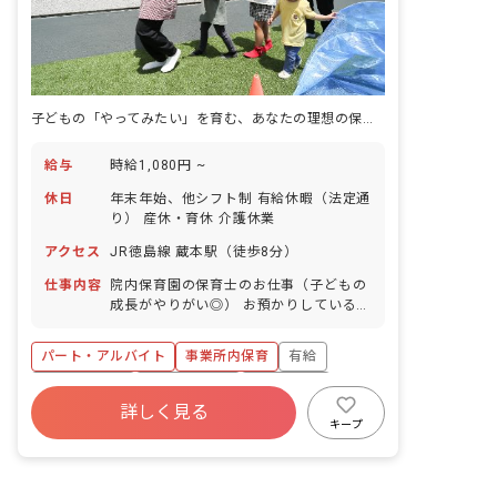
子どもの「やってみたい」を育む、あなたの理想の保育がここに花開く
給与
時給1,080円 ~
休日
年末年始、他シフト制 有給休暇（法定通
り） 産休・育休 介護休業
アクセス
JR徳島線 蔵本駅（徒歩8分）
仕事内容
院内保育園の保育士のお仕事（子どもの
成長がやりがい◎） お預かりしている子
ども達についてお世話をお願いします ・
食事・睡眠・排泄・清潔・衣類の着脱等
パート・アルバイト
事業所内保育
有給
・集団生活を通じた社会性の装着 ・行事
の計画・実行、お知らせの作成
福利厚生充実
産休育休制度
未経験歓迎
詳しく見る
研修充実
WEB面接OK
複数園あり
キープ
ブランクOK