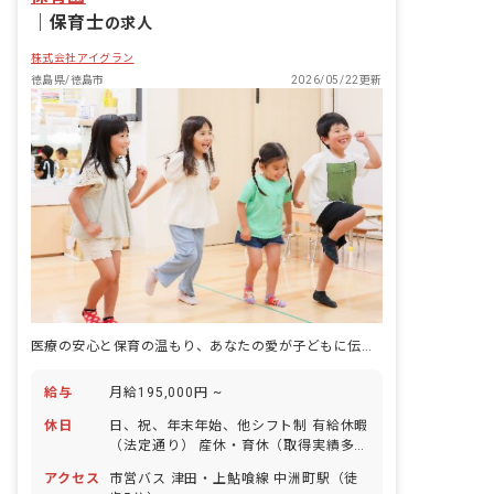
｜
保育士
の求人
株式会社アイグラン
徳島県/徳島市
2026/05/22更新
医療の安心と保育の温もり、あなたの愛が子どもに伝わる場所
給与
月給195,000円 ~
休日
日、祝、年末年始、他シフト制 有給休暇
（法定通り） 産休・育休（取得実績多
数） 介護休業 慶弔休暇 ※年間休日107
アクセス
市営バス 津田・上鮎喰線 中洲町駅（徒
日