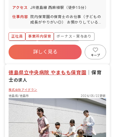
数） 介護休業 慶弔休暇 ※年間休日107
アクセス
JR徳島線 西麻植駅（徒歩15分）
日
仕事内容
院内保育園の保育士のお仕事（子どもの
成長がやりがい◎） お預かりしている子
ども達についてお世話をお願いします ・
食事・睡眠・排泄・清潔・衣類の着脱等
正社員
事業所内保育
ボーナス・賞与あり
・集団生活を通じた社会性の装着 ・行事
の計画・実行、お知らせの作成
社会保険完備
有給
福利厚生充実
詳しく見る
退職金制度
昇給昇進あり
産休育休制度
キープ
未経験歓迎
徳島県立中央病院 やまもも保育園
｜
保育
士
の求人
株式会社アイグラン
徳島県/徳島市
2026/05/22更新