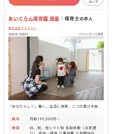
キープ
ブランクOK
あいぐらん保育園 徳島
｜
保育士
の求人
株式会社アイグラン
徳島県/徳島市
2026/05/22更新
「あなたらしく」働く。生活と保育、二つの喜びを両立できる職場です。
給与
月給195,000円 ~
休日
日、祝、他シフト制 有給休暇（法定通
り） 産休・育休 介護休業 ※年間休日