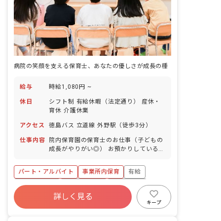
病院の笑顔を支える保育士、あなたの優しさが成長の種
給与
時給1,080円 ~
休日
シフト制 有給休暇（法定通り） 産休・
育休 介護休業
アクセス
徳島バス 立道線 外野駅（徒歩3分）
仕事内容
院内保育園の保育士のお仕事（子どもの
成長がやりがい◎） お預かりしている子
ども達についてお世話をお願いします ・
食事・睡眠・排泄・清潔・衣類の着脱等
パート・アルバイト
事業所内保育
有給
・集団生活を通じた社会性の装着 ・行事
の計画・実行、お知らせの作成
福利厚生充実
産休育休制度
未経験歓迎
詳しく見る
研修充実
WEB面接OK
複数園あり
キープ
ブランクOK