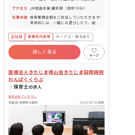
107日
アクセス
JR徳島本線 蔵本駅（徒歩10分）
仕事内容
保育業務全般をご担当していただきます!
具体的には、一緒にお遊びしたり、絵本
を読んだり、園児のお食事のサポートや
お昼寝、お着替え、お散歩などをお任せ
正社員
事業所内保育
ボーナス・賞与あり
します!
社会保険完備
有給
福利厚生充実
詳しく見る
退職金制度
昇給昇進あり
産休育休制度
キープ
未経験歓迎
医療法人きたじま倚山会きたじま田岡病院
わんぱくくらぶ
｜
保育士
の求人
株式会社アイグラン
徳島県/板野郡北島町
2026/05/22更新