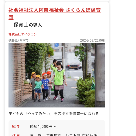
社会福祉法人阿南福祉会 さくらんぼ保育
園
｜
保育士
の求人
株式会社アイグラン
徳島県/阿南市
2026/05/22更新
子どもの「やってみたい」を応援する保育士になれる。週3日〜OK
給与
時給1,080円 ~
休日
日、祝、年末年始、シフト制 有給休暇