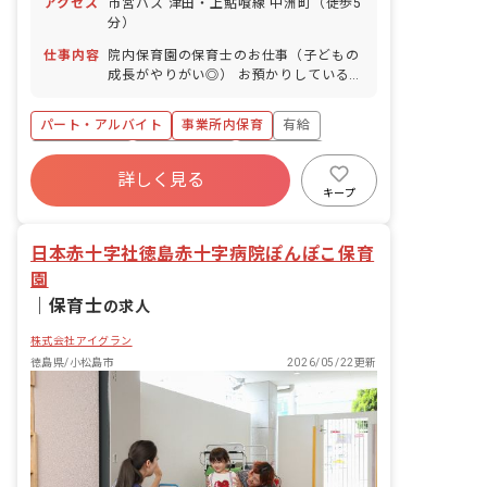
アクセス
市営バス 津田・上鮎喰線 中洲町（徒歩5
分）
仕事内容
院内保育園の保育士のお仕事（子どもの
成長がやりがい◎） お預かりしている子
ども達についてお世話をお願いします ・
食事・睡眠・排泄・清潔・衣類の着脱等
パート・アルバイト
事業所内保育
有給
・集団生活を通じた社会性の装着 ・行事
の計画・実行、お知らせの作成
福利厚生充実
産休育休制度
未経験歓迎
詳しく見る
研修充実
WEB面接OK
複数園あり
キープ
ブランクOK
日本赤十字社徳島赤十字病院ぽんぽこ保育
園
｜
保育士
の求人
株式会社アイグラン
徳島県/小松島市
2026/05/22更新