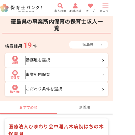
求人検索
転職相談
キープ
メニュー
徳島県の事業所内保育の保育士求人一
覧
19
徳島県
検索結果
件
勤務地を選択
場所
事業所内保育
働き方
こだわり条件を選択
給与/他
おすすめ順
新着順
医療法人ひまわり会中洲八木病院はちの木
保育園