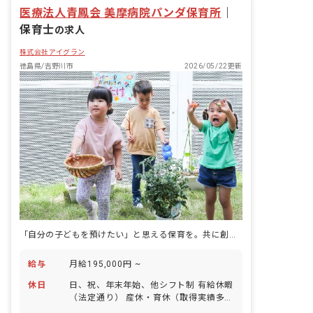
医療法人青鳳会 美摩病院パンダ保育所
｜
保育士
の求人
株式会社アイグラン
徳島県/吉野川市
2026/05/22更新
「自分の子どもを預けたい」と思える保育を。共に創る保育士を募集中。
給与
月給195,000円 ~
休日
日、祝、年末年始、他シフト制 有給休暇
（法定通り） 産休・育休（取得実績多
数） 介護休業 慶弔休暇 ※年間休日107