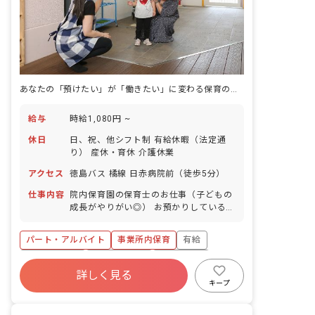
あなたの「預けたい」が「働きたい」に変わる保育の現場
給与
時給1,080円 ~
休日
日、祝、他シフト制 有給休暇（法定通
り） 産休・育休 介護休業
アクセス
徳島バス 橘線 日赤病院前（徒歩5分）
仕事内容
院内保育園の保育士のお仕事（子どもの
成長がやりがい◎） お預かりしている子
ども達についてお世話をお願いします ・
食事・睡眠・排泄・清潔・衣類の着脱等
パート・アルバイト
事業所内保育
有給
・集団生活を通じた社会性の装着 ・行事
の計画・実行、お知らせの作成
福利厚生充実
産休育休制度
未経験歓迎
詳しく見る
研修充実
WEB面接OK
複数園あり
キープ
ブランクOK