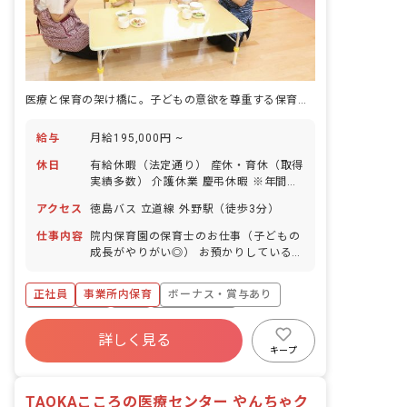
医療と保育の架け橋に。子どもの意欲を尊重する保育で、あなたの理想を実現
給与
月給195,000円 ~
休日
有給休暇（法定通り） 産休・育休（取得
実績多数） 介護休業 慶弔休暇 ※年間休
日107日（週1日または4週4日以上の休
アクセス
徳島バス 立道線 外野駅（徒歩3分）
日を付与）
仕事内容
院内保育園の保育士のお仕事（子どもの
成長がやりがい◎） お預かりしている子
ども達についてお世話をお願いします ・
食事・睡眠・排泄・清潔・衣類の着脱等
正社員
事業所内保育
ボーナス・賞与あり
・集団生活を通じた社会性の装着 ・行事
の計画・実行、お知らせの作成
社会保険完備
有給
福利厚生充実
詳しく見る
退職金制度
昇給昇進あり
産休育休制度
キープ
未経験歓迎
TAOKAこころの医療センター やんちゃク