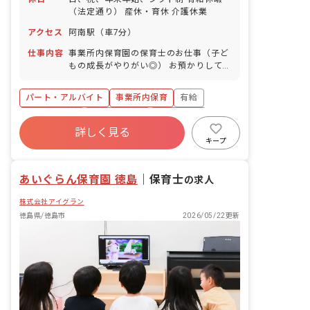
（法定通り） 産休・育休 介護休業
アクセス
阿南駅（車7分）
仕事内容
事業所内保育園の保育士のお仕事（子ど
もの成長がやりがい◎） お預かりしてい
る子ども達についてお世話をお願いしま
す。 ・食事・睡眠・排泄・清潔・衣類の
パート・アルバイト
事業所内保育
有給
着脱等 ・集団生活を通じた社会性の装着
・行事の計画・実行、お知らせの作成
福利厚生充実
産休育休制度
未経験歓迎
詳しく見る
研修充実
WEB面接OK
複数園あり
キープ
ブランクOK
あいぐらん保育園 徳島
｜
保育士
の求人
株式会社アイグラン
徳島県/徳島市
2026/05/22更新