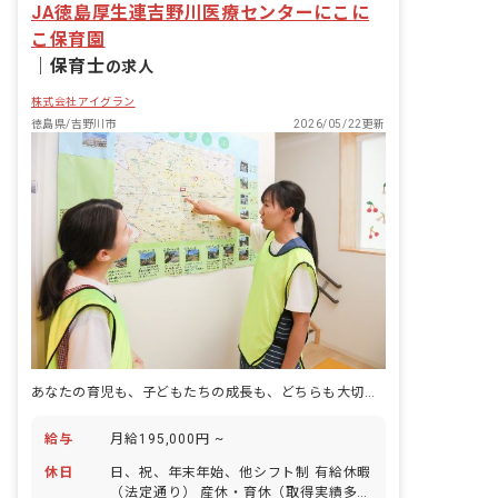
JA徳島厚生連吉野川医療センターにこに
こ保育園
｜
保育士
の求人
株式会社アイグラン
徳島県/吉野川市
2026/05/22更新
あなたの育児も、子どもたちの成長も、どちらも大切に育む保育園です
給与
月給195,000円 ~
休日
日、祝、年末年始、他シフト制 有給休暇
（法定通り） 産休・育休（取得実績多