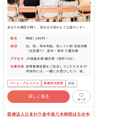
あなたの個性が輝く、母なる大地のような温かいチームで保育を創りませんか
給与
時給1,080円 ~
休日
日、祝、年末年始、他シフト制 有給休暇
（法定通り） 産休・育休 介護休業
アクセス
JR徳島本線 蔵本駅（徒歩10分）
仕事内容
保育業務全般をご担当していただきます!
具体的には、一緒にお遊びしたり、絵本
を読んだり、園児のお食事のサポートや
お昼寝、お着替え、お散歩などをお任せ
パート・アルバイト
事業所内保育
有給
します!
福利厚生充実
産休育休制度
未経験歓迎
詳しく見る
研修充実
WEB面接OK
複数園あり
キープ
ブランクOK
医療法人ひまわり会中洲八木病院はちの木