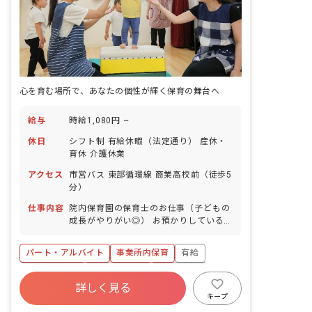
心を育む場所で、あなたの個性が輝く保育の舞台へ
給与
時給1,080円 ~
休日
シフト制 有給休暇（法定通り） 産休・
育休 介護休業
アクセス
市営バス 東部循環線 商業高校前（徒歩5
分）
仕事内容
院内保育園の保育士のお仕事（子どもの
成長がやりがい◎） お預かりしている子
ども達についてお世話をお願いします ・
食事・睡眠・排泄・清潔・衣類の着脱等
パート・アルバイト
事業所内保育
有給
・集団生活を通じた社会性の装着 ・行事
の計画・実行、お知らせの作成
福利厚生充実
産休育休制度
未経験歓迎
詳しく見る
研修充実
WEB面接OK
複数園あり
キープ
ブランクOK