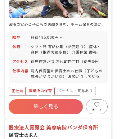
医療の安心と子どもの笑顔を育む、チーム保育の温かな舞台へ
給与
月給195,000円 ~
休日
シフト制 有給休暇（法定通り） 産休・
育休（取得実績多数） 介護休業 慶弔休
暇 ※年間休日107日（週1日または4週4
アクセス
徳島市営バス 万代町四丁目（徒歩3分）
日以上の休日を付与）
仕事内容
院内保育園の保育士のお仕事（子どもの
成長がやりがい◎） お預かりしている子
ども達についてお世話をお願いします ・
食事・睡眠・排泄・清潔・衣類の着脱等
正社員
事業所内保育
ボーナス・賞与あり
・集団生活を通じた社会性の装着 ・行事
の計画・実行、お知らせの作成
社会保険完備
有給
福利厚生充実
詳しく見る
退職金制度
昇給昇進あり
産休育休制度
キープ
未経験歓迎
医療法人青鳳会 美摩病院パンダ保育所
｜
保育士
の求人