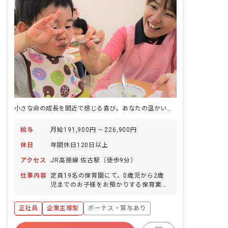
名 2歳児クラス 7名 3歳児クラス 6名
4歳児クラス 5名 5歳児クラス 5名 ■
保育目標 生活の基礎を築いていく「保
育」と、知識やスキルをつけ自信や意欲
に繋げていく「教育」。カラーズでは両
方をバランスよく融合しながら、自由に
のびのびと過ごすことができる環境づく
りを大切にしています。また、英語保育
など独自のカリキュラムを通して可能性
の幅を広げる手助けを行なっています。
個々の個性を大切にしながら様々な活動
を取り入れています。それを保育者がす
小さな命の成長を間近で感じる喜び。あなたの温かい手で未来を育みませんか？
べて指導するのではなく英語やダンスな
ど様々な活動を専門的分野の講師がお
り、それぞれの分野を指導してくださり
給与
月給191,900円 ~ 226,900円
ます。
休日
年間休日120日以上
アクセス
JR高徳線 佐古駅（徒歩9分）
仕事内容
定員19名の保育園にて、0歳児から2歳
児までのお子様をお預かりする保育業務
全般をご担当いただきます。 ・授乳、お
むつ交換 ・着替え、食事の補助 ・行事
正社員
企業主導型
ボーナス・賞与あり
の企画・実施 ・連絡帳や各種帳票の作成
・持ち帰り業務はございません。 ・保育
年間休日120日以上