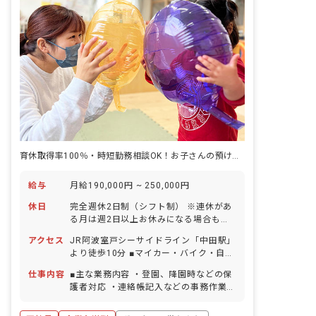
名 2歳児クラス 6名 3歳児クラス 5名
4歳児クラス 8名 5歳児クラス 9名 ■
保育目標 生活の基礎を築いていく「保
育」と、知識やスキルをつけ自信や意欲
に繋げていく「教育」。カラーズでは両
方をバランスよく融合しながら、自由に
のびのびと過ごすことができる環境づく
りを大切にしています。また、英語保育
など独自のカリキュラムを通して可能性
の幅を広げる手助けを行なっています。
個々の個性を大切にしながら様々な活動
を取り入れています。それを保育者がす
育休取得率100％・時短勤務相談OK！お子さんの預け入れ相談も可能
べて指導するのではなく英語やダンスな
ど様々な活動を専門的分野の講師がお
り、それぞれの分野を指導してくださり
給与
月給190,000円 ~ 250,000円
ます。
休日
完全週休2日制（シフト制） ※連休があ
る月は週2日以上お休みになる場合もあ
ります。 年末年始休暇 夏季休暇 有給休
アクセス
JR阿波室戸シーサイドライン「中田駅」
暇（法定通り／取得率80％／5日以上の
より徒歩10分 ■マイカー・バイク・自転
連休相談OK） 慶弔休暇 産前産後・育児
車通勤可（無料の駐車場を完備）小松島
休暇（取得率100％・復帰率90％） 介
仕事内容
■主な業務内容 ・登園、降園時などの保
のほか、新浜・八万エリアから通う方も
護・看護休暇 ※年間休日105日 ■1
護者対応 ・連絡帳記入などの事務作業
いらっしゃいます。
日の勤務時間を長め（10h）にして、週
・食事介助 ・行事の準備 ・レッスンや
休3日制にすることも可能！平日を2～3
特別活動中の見守り ・自由時間の遊び、