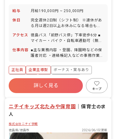
ど様々な活動を専門的分野の講師がお
り、それぞれの分野を指導してくださり
給与
月給190,000円 ~ 250,000円
ます。
休日
完全週休2日制（シフト制） ※連休があ
る月は週2日以上お休みになる場合もあ
ります。 年末年始休暇 夏季休暇 有給休
アクセス
徳島バス「前野バス停」下車徒歩6分 ■
暇（法定通り／取得率80％／5日以上の
マイカー・バイク・自転車通勤可（無料
連休相談OK） 慶弔休暇 産前産後・育児
の駐車場を完備）市内のほか、藍住エリ
休暇（取得率100％・復帰率90％） 介
仕事内容
■主な業務内容 ・登園、降園時などの保
アから通う方もいらっしゃいます。
護・看護休暇 ※年間休日105日 ■1
護者対応 ・連絡帳記入などの事務作業
日の勤務時間を長め（10h）にして、週
・食事介助 ・行事の準備 ・レッスンや
休3日制にすることも可能！平日を2～3
特別活動中の見守り ・自由時間の遊び、
正社員
企業主導型
ボーナス・賞与あり
日休んで土日に入ることで、趣味の旅行
補助 ※英語保育について 子どもへの基
にも安く混まず行くことなども可能で
本的活動への呼びかけから始まり、色や
社会保険完備
有給
福利厚生充実
す。
動物果物などの英単語を子どもと一緒に
詳しく見る
退職金制度
残業少なめ
昇給昇進あり
活用したり、一緒に歌を歌ったりしま
キープ
す。英語講師のスタッフにも様々な日本
産休育休制度
語習得レベルのスタッフがいます。中に
ニチイキッズ北たみや保育園
は全く使えないスタッフもいますが、そ
｜
保育士
の求
の場合は間に、他の英語講師のスタッフ
人
や、コミュニケーションが取れるスタッ
フが間に入りますので英語スキルに自信
株式会社ニチイ学館
が無い方もご安心ください。 ■クラス編
徳島県/徳島市
2026/06/02更新
成 0歳児クラス 7名 1歳児クラス 8