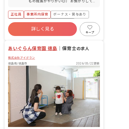
もの成長がやりがい◎） お預かりしてい
る子ども達についてお世話をお願いしま
す。 ・食事・睡眠・排泄・清潔・衣類の
正社員
事業所内保育
ボーナス・賞与あり
着脱等 ・集団生活を通じた社会性の装着
・行事の計画・実行、お知らせの作成
社会保険完備
有給
福利厚生充実
詳しく見る
退職金制度
昇給昇進あり
産休育休制度
キープ
未経験歓迎
あいぐらん保育園 徳島
｜
保育士
の求人
株式会社アイグラン
徳島県/徳島市
2026/05/22更新