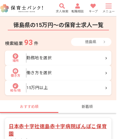
求人検索
転職相談
キープ
メニュー
徳島県の15万円〜の保育士求人一覧
93
徳島県
検索結果
件
勤務地を選択
場所
働き方を選択
働き方
15万円以上
給与/他
おすすめ順
新着順
日本赤十字社徳島赤十字病院ぽんぽこ保育
園