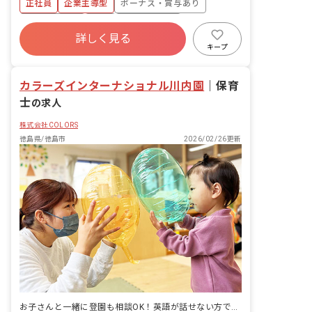
正社員
企業主導型
ボーナス・賞与あり
日休んで土日に入ることで、趣味の旅行
補助 ※英語保育について 子どもへの基
にも安く混まず行くことなども可能で
本的活動への呼びかけから始まり、色や
社会保険完備
有給
福利厚生充実
す。
動物果物などの英単語を子どもと一緒に
詳しく見る
退職金制度
残業少なめ
昇給昇進あり
活用したり、一緒に歌を歌ったりしま
キープ
す。英語講師のスタッフにも様々な日本
産休育休制度
語習得レベルのスタッフがいます。中に
カラーズインターナショナル川内園
は全く使えないスタッフもいますが、そ
｜
保育
の場合は間に、他の英語講師のスタッフ
士
の求人
や、コミュニケーションが取れるスタッ
フが間に入りますので英語スキルに自信
株式会社COLORS
が無い方もご安心ください。 ■クラス編
徳島県/徳島市
2026/02/26更新
成 0歳児クラス 6名 1歳児クラス 6
名 2歳児クラス 7名 3歳児クラス 6名
4歳児クラス 7名 5歳児クラス 8名 ■
保育目標 生活の基礎を築いていく「保
育」と、知識やスキルをつけ自信や意欲
に繋げていく「教育」。カラーズでは両
方をバランスよく融合しながら、自由に
のびのびと過ごすことができる環境づく
りを大切にしています。また、英語保育
など独自のカリキュラムを通して可能性
の幅を広げる手助けを行なっています。
個々の個性を大切にしながら様々な活動
を取り入れています。それを保育者がす
お子さんと一緒に登園も相談OK！英語が話せない方でも安心して働けます
べて指導するのではなく英語やダンスな