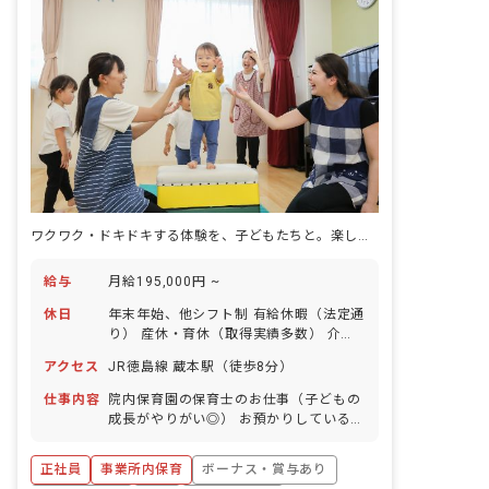
ワクワク・ドキドキする体験を、子どもたちと。楽しい毎日を一緒に。
給与
月給195,000円 ~
休日
年末年始、他シフト制 有給休暇（法定通
り） 産休・育休（取得実績多数） 介護
休業 慶弔休暇 ※年間休日107日（週1日
アクセス
JR徳島線 蔵本駅（徒歩8分）
または4週4日以上の休日を付与）
仕事内容
院内保育園の保育士のお仕事（子どもの
成長がやりがい◎） お預かりしている子
ども達についてお世話をお願いします ・
食事・睡眠・排泄・清潔・衣類の着脱等
正社員
事業所内保育
ボーナス・賞与あり
・集団生活を通じた社会性の装着 ・行事