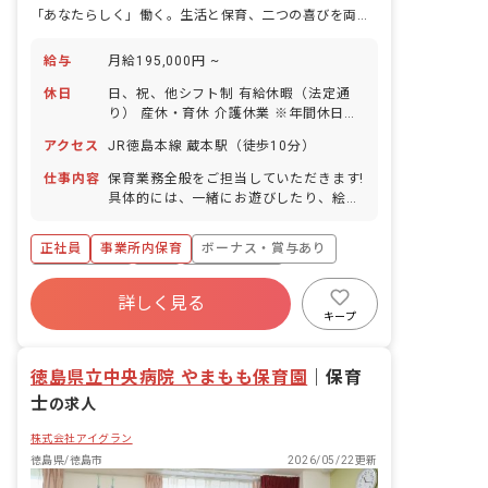
「あなたらしく」働く。生活と保育、二つの喜びを両立できる職場です。
給与
月給195,000円 ~
休日
日、祝、他シフト制 有給休暇（法定通
り） 産休・育休 介護休業 ※年間休日
107日
アクセス
JR徳島本線 蔵本駅（徒歩10分）
仕事内容
保育業務全般をご担当していただきます!
具体的には、一緒にお遊びしたり、絵本
を読んだり、園児のお食事のサポートや
お昼寝、お着替え、お散歩などをお任せ
正社員
事業所内保育
ボーナス・賞与あり
します!
社会保険完備
有給
福利厚生充実
詳しく見る
退職金制度
昇給昇進あり
産休育休制度
キープ
未経験歓迎
徳島県立中央病院 やまもも保育園
｜
保育
士
の求人
株式会社アイグラン
徳島県/徳島市
2026/05/22更新