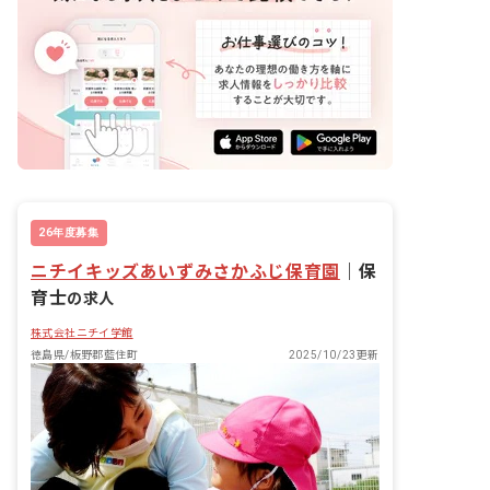
26年度募集
ニチイキッズあいずみさかふじ保育園
｜
保
育士
の求人
株式会社ニチイ学館
徳島県/板野郡藍住町
2025/10/23更新