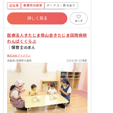
食事・睡眠・排泄・清潔・衣類の着脱等
正社員
事業所内保育
ボーナス・賞与あり
・集団生活を通じた社会性の装着 ・行事
の計画・実行、お知らせの作成
社会保険完備
有給
福利厚生充実
詳しく見る
退職金制度
昇給昇進あり
産休育休制度
キープ
未経験歓迎
医療法人きたじま倚山会きたじま田岡病院
わんぱくくらぶ
｜
保育士
の求人
株式会社アイグラン
徳島県/板野郡北島町
2026/05/22更新