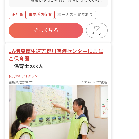
成長がやりがい◎） お預かりしている子
ども達についてお世話をお願いします ・
食事・睡眠・排泄・清潔・衣類の着脱等
正社員
事業所内保育
ボーナス・賞与あり
・集団生活を通じた社会性の装着 ・行事
の計画・実行、お知らせの作成
社会保険完備
有給
福利厚生充実
詳しく見る
退職金制度
昇給昇進あり
産休育休制度
キープ
未経験歓迎
JA徳島厚生連吉野川医療センターにこに
こ保育園
｜
保育士
の求人
株式会社アイグラン
徳島県/吉野川市
2026/05/22更新