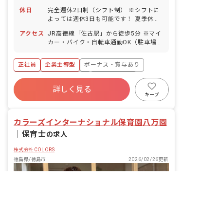
休日
完全週休2日制（シフト制） ※シフトに
よっては週休3日も可能です！ 夏季休暇
冬季休暇 年次有給休暇（法定通り付与。
アクセス
JR高徳線「佐古駅」から徒歩5分 ※マイ
半休も取得可能） 慶弔休暇 産前産後・
カー・バイク・自転車通勤OK（駐車場完
育児休暇制度（産休取得率100％。取得
備）
実績あり） 介護休暇制度 ※年間休日110
日
正社員
企業主導型
ボーナス・賞与あり
寮・住宅・家賃補助あり
社会保険完備
詳しく見る
有給
退職金制度
昇給昇進あり
キープ
産休育休制度
車通勤可
カラーズインターナショナル保育園八万園
｜
保育士
の求人
株式会社COLORS
徳島県/徳島市
2026/02/26更新
非公開の求人多数！ 紹介登録はこちら
徳島県の求人を紹介してもらう