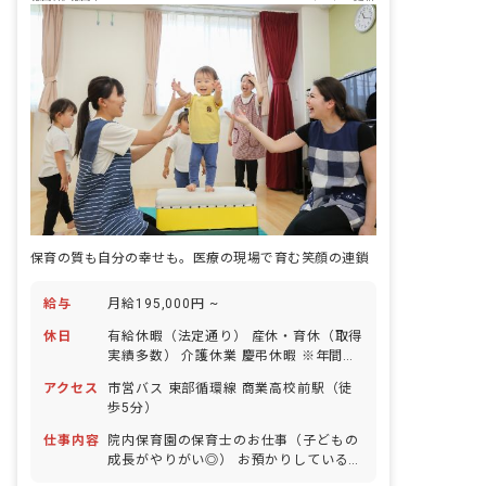
保育の質も自分の幸せも。医療の現場で育む笑顔の連鎖
給与
月給195,000円 ~
休日
有給休暇（法定通り） 産休・育休（取得
実績多数） 介護休業 慶弔休暇 ※年間休
日107日（週1日または4週4日以上の休
アクセス
市営バス 東部循環線 商業高校前駅（徒
日を付与）
歩5分）
仕事内容
院内保育園の保育士のお仕事（子どもの
成長がやりがい◎） お預かりしている子
ども達についてお世話をお願いします ・