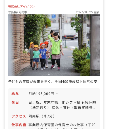
株式会社アイグラン
徳島県/阿南市
2026/05/22更新
子どもの笑顔が未来を拓く、全国400施設以上運営の安定基盤のもと輝く保育士へ
給与
月給195,000円 ~
休日
日、祝、年末年始、他シフト制 有給休暇
（法定通り） 産休・育休（取得実績多
数） 介護休業 慶弔休暇 ※年間休日107
アクセス
阿南駅（車7分）
日
仕事内容
事業所内保育園の保育士のお仕事（子ど