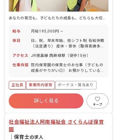
あなたの育児も、子どもたちの成長も、どちらも大切に育む保育園です
給与
月給195,000円 ~
休日
日、祝、年末年始、他シフト制 有給休暇
（法定通り） 産休・育休（取得実績多
数） 介護休業 慶弔休暇 ※年間休日107
アクセス
JR徳島線 西麻植駅（徒歩15分）
日
仕事内容
院内保育園の保育士のお仕事（子どもの
成長がやりがい◎） お預かりしている子
ども達についてお世話をお願いします ・
食事・睡眠・排泄・清潔・衣類の着脱等
正社員
事業所内保育
ボーナス・賞与あり
・集団生活を通じた社会性の装着 ・行事
の計画・実行、お知らせの作成
社会保険完備
有給
福利厚生充実
詳しく見る
退職金制度
昇給昇進あり
産休育休制度
キープ
未経験歓迎
社会福祉法人阿南福祉会 さくらんぼ保育
園
｜
保育士
の求人