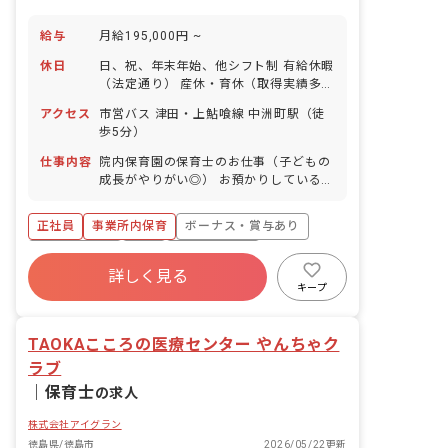
給与
月給195,000円 ~
休日
日、祝、年末年始、他シフト制 有給休暇
（法定通り） 産休・育休（取得実績多
数） 介護休業 慶弔休暇 ※年間休日107
アクセス
市営バス 津田・上鮎喰線 中洲町駅（徒
日
歩5分）
仕事内容
院内保育園の保育士のお仕事（子どもの
成長がやりがい◎） お預かりしている子
ども達についてお世話をお願いします ・
食事・睡眠・排泄・清潔・衣類の着脱等
正社員
事業所内保育
ボーナス・賞与あり
・集団生活を通じた社会性の装着 ・行事
の計画・実行、お知らせの作成
社会保険完備
有給
福利厚生充実
詳しく見る
退職金制度
昇給昇進あり
産休育休制度
キープ
未経験歓迎
TAOKAこころの医療センター やんちゃク
ラブ
｜
保育士
の求人
株式会社アイグラン
徳島県/徳島市
2026/05/22更新