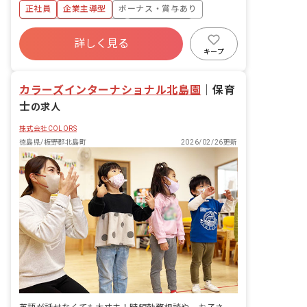
日 ◆1日の勤務時間を長め（12h～
正社員
企業主導型
ボーナス・賞与あり
13h）にして、毎週3日お休みにすること
寮・住宅・家賃補助あり
社会保険完備
も可能です！（希望の場合のみ）
詳しく見る
有給
福利厚生充実
退職金制度
キープ
昇給昇進あり
産休育休制度
カラーズインターナショナル北島園
｜
保育
士
の求人
株式会社COLORS
徳島県/板野郡北島町
2026/02/26更新