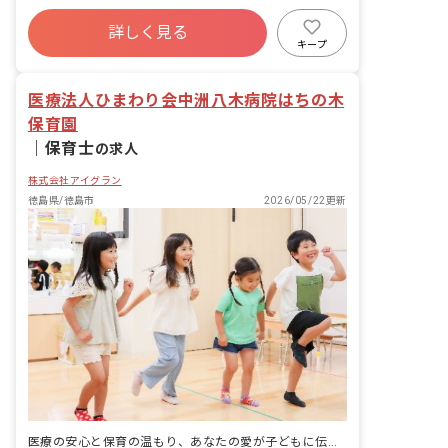
の計画・実行、お知らせの作成
社会保険完備
有給
福利厚生充実
詳しく見る
退職金制度
昇給昇進あり
産休育休制度
キープ
未経験歓迎
医療法人ひまわり会中洲八木病院はちの木
保育園
｜
保育士
の求人
株式会社アイグラン
徳島県/徳島市
2026/05/22更新
医療の安心と保育の温もり、あなたの愛が子どもに伝わる場所