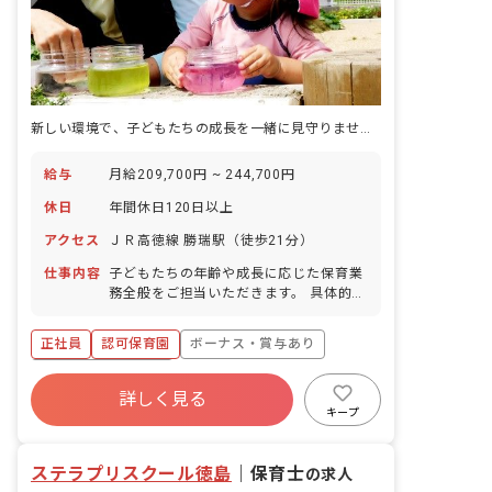
新しい環境で、子どもたちの成長を一緒に見守りませんか？あなたの笑顔が輝く場所がここにあります！
給与
月給209,700円 ~ 244,700円
休日
年間休日120日以上
アクセス
ＪＲ高徳線 勝瑞駅（徒歩21分）
仕事内容
子どもたちの年齢や成長に応じた保育業
務全般をご担当いただきます。 具体的な
業務内容は以下の通りです。 ・着替え、
食事の補助 ・保育環境の整備（主活動の
正社員
認可保育園
ボーナス・賞与あり
準備、清掃） ・保護者対応（連絡帳の作
成） ・帳票作成（日誌、行事計画） な
年間休日120日以上
ど ■保育方針：該当なし ■園児年齢層：
詳しく見る
寮・住宅・家賃補助あり
社会保険完備
0～5歳児 ■書類作成ツール導入：あり ■
キープ
保護者との連絡アプリ導入：あり
有給
福利厚生充実
退職金制度
昇給昇進あり
ステラプリスクール徳島
｜
保育士
の求人