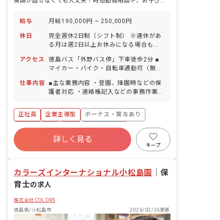
英語が話せなくても大丈夫！時短勤務相談や、お子さんの預け入れも相談可
給与
月給190,000円 ~ 250,000円
休日
完全週休2日制（シフト制） ※連休があ
る月は週2日以上お休みになる場合もあ
ります。 年末年始休暇 夏季休暇 有給休
アクセス
徳島バス「外野バス停」下車徒歩2分 ■
暇（法定通り／取得率80％／5日以上の
マイカー・バイク・自転車通勤可（無料
連休相談OK） 慶弔休暇 産前産後・育児
の駐車場を完備）北島近辺のほか、藍
休暇（取得率100％・復帰率90％） 介
仕事内容
■主な業務内容 ・登園、降園時などの保
住・鴨島・川島エリアから通う方もいら
護・看護休暇 ※年間休日105日 ■1
護者対応 ・連絡帳記入などの事務作業
っしゃいます。
日の勤務時間を長め（10h）にして、週
・食事介助 ・行事の準備 ・レッスンや
休3日制にすることも可能！平日を2～3
特別活動中の見守り ・自由時間の遊び、
正社員
企業主導型
ボーナス・賞与あり
日休んで土日に入ることで、趣味の旅行
補助 ※英語保育について 子どもへの基
にも安く混まず行くことなども可能で
本的活動への呼びかけから始まり、色や
社会保険完備
有給
福利厚生充実
す。
動物果物などの英単語を子どもと一緒に
詳しく見る
退職金制度
残業少なめ
昇給昇進あり
活用したり、一緒に歌を歌ったりしま
キープ
す。英語講師のスタッフにも様々な日本
産休育休制度
語習得レベルのスタッフがいます。中に
カラーズインターナショナル小松島園
は全く使えないスタッフもいますが、そ
｜
保
の場合は間に、他の英語講師のスタッフ
育士
の求人
や、コミュニケーションが取れるスタッ
フが間に入りますので英語スキルに自信
株式会社COLORS
が無い方もご安心ください。 ■クラス編
徳島県/小松島市
2026/02/26更新
成 0歳児クラス 6名 1歳児クラス 6