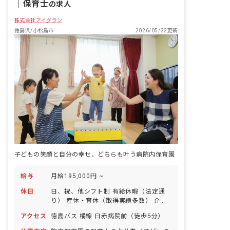
｜
保育士
の求人
株式会社アイグラン
徳島県/小松島市
2026/05/22更新
子どもの笑顔と自分の幸せ、どちらも叶う病院内保育園
給与
月給195,000円 ~
休日
日、祝、他シフト制 有給休暇（法定通
り） 産休・育休（取得実績多数） 介護
休業 慶弔休暇 ※年間休日107日
アクセス
徳島バス 橘線 日赤病院前（徒歩5分）