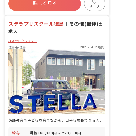
記録などの業務にはICTシステムを導入
詳しく見る
寮・住宅・家賃補助あり
社会保険完備
し、業務効率化を図っています。 ■保育
キープ
方針：該当なし ■園児年齢層：0～2歳児
有給
退職金制度
残業少なめ
■書類作成ツール導入：あり ■保護者と
昇給昇進あり
ステラプリスクール徳島
の連絡アプリ導入：あり
｜
その他(職種)
の
求人
株式会社クラッシー
徳島県/徳島市
2026/04/20更新
英語教育で子どもを育てながら、自分も成長できる園。
給与
月給180,000円 ~ 220,000円