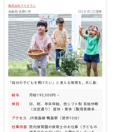
株式会社アイグラン
徳島県/吉野川市
2026/05/22更新
「自分の子どもを預けたい」と思える保育を。共に創る保育士を募集中。
給与
月給195,000円 ~
休日
日、祝、年末年始、他シフト制 有給休暇
（法定通り） 産休・育休（取得実績多
数） 介護休業 慶弔休暇 ※年間休日107
アクセス
JR徳島線 鴨島駅（徒歩10分）
日
仕事内容
院内保育園の保育士のお仕事（子どもの