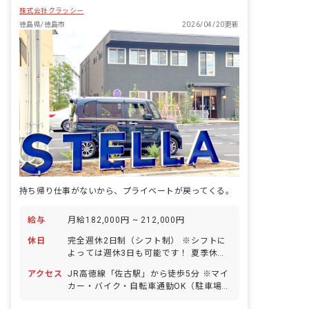
株式会社クラッシー
徳島県/徳島市
2026/04/20更新
持ち帰り仕事がないから、プライベートが戻ってくる。
給与
月給182,000円 ~ 212,000円
休日
完全週休2日制（シフト制） ※シフトに
よっては週休3日も可能です！ 夏季休暇
冬季休暇 年次有給休暇（法定通り付与。
アクセス
JR高徳線「佐古駅」から徒歩5分 ※マイ
半休も取得可能） 慶弔休暇 産前産後・
カー・バイク・自転車通勤OK（駐車場完
育児休暇制度（産休取得率100％。取得
備）
実績あり） 介護休暇制度 ※年間休日110