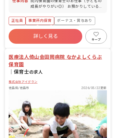
仕事内容
院内保育園の保育士のお仕事（子どもの
成長がやりがい◎） お預かりしている子
ども達についてお世話をお願いします ・
食事・睡眠・排泄・清潔・衣類の着脱等
正社員
事業所内保育
ボーナス・賞与あり
・集団生活を通じた社会性の装着 ・行事
の計画・実行、お知らせの作成
社会保険完備
有給
福利厚生充実
詳しく見る
退職金制度
昇給昇進あり
産休育休制度
キープ
未経験歓迎
医療法人倚山会田岡病院 なかよしくらぶ
保育園
｜
保育士
の求人
株式会社アイグラン
徳島県/徳島市
2026/05/22更新