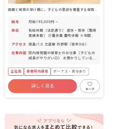
医療と保育の架け橋に。子どもの意欲を尊重する保育で、あなたの理想を実現
給与
月給195,000円 ~
休日
有給休暇（法定通り） 産休・育休（取得
実績多数） 介護休業 慶弔休暇 ※年間休
日107日（週1日または4週4日以上の休
アクセス
徳島バス 立道線 外野駅（徒歩3分）
日を付与）
仕事内容
院内保育園の保育士のお仕事（子どもの
成長がやりがい◎） お預かりしている子
ども達についてお世話をお願いします ・
食事・睡眠・排泄・清潔・衣類の着脱等
正社員
事業所内保育
ボーナス・賞与あり
・集団生活を通じた社会性の装着 ・行事
の計画・実行、お知らせの作成
社会保険完備
有給
福利厚生充実
詳しく見る
退職金制度
昇給昇進あり
産休育休制度
キープ
未経験歓迎