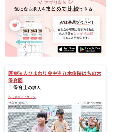
医療法人ひまわり会中洲八木病院はちの木
保育園
｜
保育士
の求人
株式会社アイグラン
徳島県/徳島市
2026/05/22更新