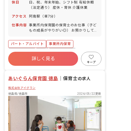
休日
日、祝、年末年始、シフト制 有給休暇
（法定通り） 産休・育休 介護休業
アクセス
阿南駅（車7分）
仕事内容
事業所内保育園の保育士のお仕事（子ど
もの成長がやりがい◎） お預かりしてい
る子ども達についてお世話をお願いしま
す。 ・食事・睡眠・排泄・清潔・衣類の
パート・アルバイト
事業所内保育
着脱等 ・集団生活を通じた社会性の装着
・行事の計画・実行、お知らせの作成
福利厚生充実
有給
産休育休制度
詳しく見る
未経験歓迎
研修充実
WEB面接OK
キープ
複数園あり
ブランクOK
あいぐらん保育園 徳島
｜
保育士
の求人
株式会社アイグラン
徳島県/徳島市
2026/05/22更新