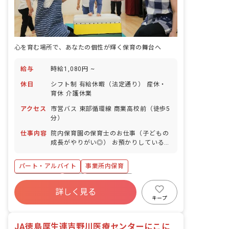
心を育む場所で、あなたの個性が輝く保育の舞台へ
給与
時給1,080円 ~
休日
シフト制 有給休暇（法定通り） 産休・
育休 介護休業
アクセス
市営バス 東部循環線 商業高校前（徒歩5
分）
仕事内容
院内保育園の保育士のお仕事（子どもの
成長がやりがい◎） お預かりしている子
ども達についてお世話をお願いします ・
食事・睡眠・排泄・清潔・衣類の着脱等
パート・アルバイト
事業所内保育
・集団生活を通じた社会性の装着 ・行事
の計画・実行、お知らせの作成
福利厚生充実
有給
産休育休制度
詳しく見る
未経験歓迎
研修充実
WEB面接OK
キープ
複数園あり
ブランクOK
JA徳島厚生連吉野川医療センターにこに