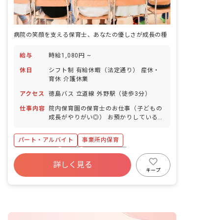
病院の笑顔を支える保育士、あなたの優しさが成長の種
給与
時給1,080円 ~
休日
シフト制 有給休暇（法定通り） 産休・
育休 介護休業
アクセス
徳島バス 立道線 外野駅（徒歩3分）
仕事内容
院内保育園の保育士のお仕事（子どもの
成長がやりがい◎） お預かりしている子
ども達についてお世話をお願いします ・
食事・睡眠・排泄・清潔・衣類の着脱等
パート・アルバイト
事業所内保育
・集団生活を通じた社会性の装着 ・行事
の計画・実行、お知らせの作成
福利厚生充実
有給
産休育休制度
詳しく見る
未経験歓迎
研修充実
WEB面接OK
キープ
複数園あり
ブランクOK