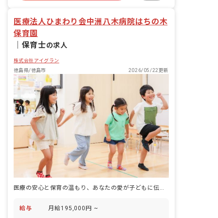
複数園あり
ブランクOK
医療法人ひまわり会中洲八木病院はちの木
保育園
｜
保育士
の求人
株式会社アイグラン
徳島県/徳島市
2026/05/22更新
医療の安心と保育の温もり、あなたの愛が子どもに伝わる場所
給与
月給195,000円 ~