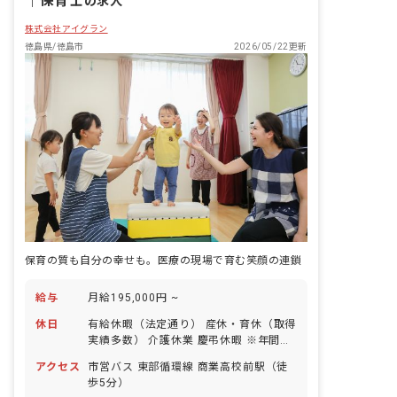
｜
保育士
の求人
株式会社アイグラン
徳島県/徳島市
2026/05/22更新
保育の質も自分の幸せも。医療の現場で育む笑顔の連鎖
給与
月給195,000円 ~
休日
有給休暇（法定通り） 産休・育休（取得
実績多数） 介護休業 慶弔休暇 ※年間休
日107日（週1日または4週4日以上の休
アクセス
市営バス 東部循環線 商業高校前駅（徒
日を付与）
歩5分）