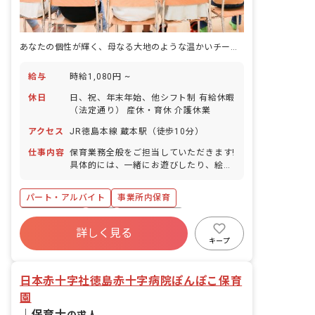
あなたの個性が輝く、母なる大地のような温かいチームで保育を創りませんか
給与
時給1,080円 ~
休日
日、祝、年末年始、他シフト制 有給休暇
（法定通り） 産休・育休 介護休業
アクセス
JR徳島本線 蔵本駅（徒歩10分）
仕事内容
保育業務全般をご担当していただきます!
具体的には、一緒にお遊びしたり、絵本
を読んだり、園児のお食事のサポートや
お昼寝、お着替え、お散歩などをお任せ
パート・アルバイト
事業所内保育
します!
福利厚生充実
有給
産休育休制度
詳しく見る
未経験歓迎
研修充実
WEB面接OK
キープ
複数園あり
ブランクOK
日本赤十字社徳島赤十字病院ぽんぽこ保育
園
｜
保育士
の求人