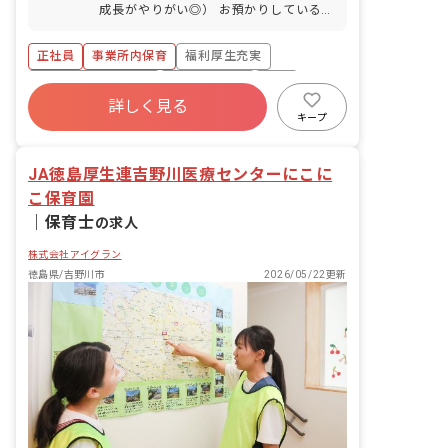
成長がやりがい◎） お預かりしている子
ども達についてお世話をお願いします ・
食事・睡眠・排泄・清潔・衣類の着脱等
正社員
事業所内保育
福利厚生充実
・集団生活を通じた社会性の装着 ・行事
の計画・実行、お知らせの作成
ボーナス・賞与あり
社会保険完備
有給
詳しく見る
退職金制度
昇給昇進あり
産休育休制度
キープ
未経験歓迎
JA徳島厚生連吉野川医療センターにこに
こ保育園
｜
保育士
の求人
株式会社アイグラン
徳島県/吉野川市
2026/05/22更新