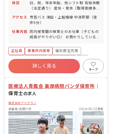
休日
日、祝、年末年始、他シフト制 有給休暇
（法定通り） 産休・育休（取得実績多
数） 介護休業 慶弔休暇 ※年間休日107
アクセス
市営バス 津田・上鮎喰線 中洲町駅（徒
日
歩5分）
仕事内容
院内保育園の保育士のお仕事（子どもの
成長がやりがい◎） お預かりしている子
ども達についてお世話をお願いします ・
食事・睡眠・排泄・清潔・衣類の着脱等
正社員
事業所内保育
福利厚生充実
・集団生活を通じた社会性の装着 ・行事
の計画・実行、お知らせの作成
ボーナス・賞与あり
社会保険完備
有給
詳しく見る
退職金制度
昇給昇進あり
産休育休制度
キープ
未経験歓迎
医療法人青鳳会 美摩病院パンダ保育所
｜
保育士
の求人
株式会社アイグラン
徳島県/吉野川市
2026/05/22更新