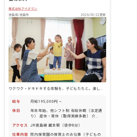
株式会社アイグラン
徳島県/徳島市
2026/05/22更新
ワクワク・ドキドキする体験を、子どもたちと。楽しい毎日を一緒に。
給与
月給195,000円 ~
休日
年末年始、他シフト制 有給休暇（法定通
り） 産休・育休（取得実績多数） 介護
休業 慶弔休暇 ※年間休日107日（週1日
アクセス
JR徳島線 蔵本駅（徒歩8分）
または4週4日以上の休日を付与）
仕事内容
院内保育園の保育士のお仕事（子どもの