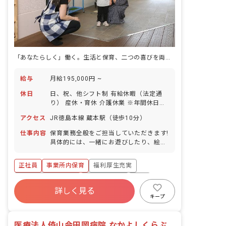
「あなたらしく」働く。生活と保育、二つの喜びを両立できる職場です。
給与
月給195,000円 ~
休日
日、祝、他シフト制 有給休暇（法定通
り） 産休・育休 介護休業 ※年間休日
107日
アクセス
JR徳島本線 蔵本駅（徒歩10分）
仕事内容
保育業務全般をご担当していただきます!
具体的には、一緒にお遊びしたり、絵本
を読んだり、園児のお食事のサポートや
お昼寝、お着替え、お散歩などをお任せ
正社員
事業所内保育
福利厚生充実
します!
ボーナス・賞与あり
社会保険完備
有給
詳しく見る
退職金制度
昇給昇進あり
産休育休制度
キープ
未経験歓迎
医療法人倚山会田岡病院 なかよしくらぶ