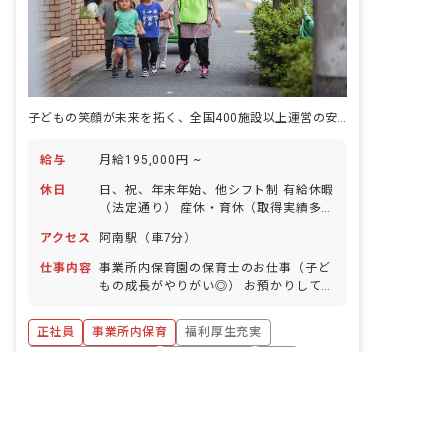
子どもの笑顔が未来を拓く、全国400施設以上運営の安定基盤のもと輝く保育士へ
給与
月給195,000円 ~
休日
日、祝、年末年始、他シフト制 有給休暇
（法定通り） 産休・育休（取得実績多
数） 介護休業 慶弔休暇 ※年間休日107
アクセス
阿南駅（車7分）
日
仕事内容
事業所内保育園の保育士のお仕事（子ど
もの成長がやりがい◎） お預かりしてい
る子ども達についてお世話をお願いしま
す。 ・食事・睡眠・排泄・清潔・衣類の
正社員
事業所内保育
福利厚生充実
着脱等 ・集団生活を通じた社会性の装着
・行事の計画・実行、お知らせの作成
ボーナス・賞与あり
社会保険完備
有給
非公開の求人多数！ 紹介登録はこちら
詳しく見る
退職金制度
昇給昇進あり
産休育休制度
徳島県の求人を紹介してもらう
キープ
未経験歓迎