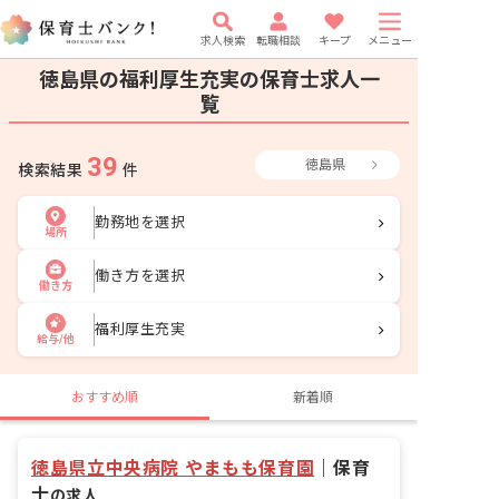
求人検索
転職相談
キープ
メニュー
徳島県の福利厚生充実の保育士求人一
覧
39
徳島県
検索結果
件
勤務地を選択
場所
働き方を選択
働き方
福利厚生充実
給与/他
おすすめ順
新着順
徳島県立中央病院 やまもも保育園
｜
保育
士
の求人