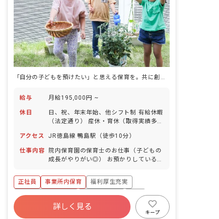
「自分の子どもを預けたい」と思える保育を。共に創る保育士を募集中。
給与
月給195,000円 ~
休日
日、祝、年末年始、他シフト制 有給休暇
（法定通り） 産休・育休（取得実績多
数） 介護休業 慶弔休暇 ※年間休日107
アクセス
JR徳島線 鴨島駅（徒歩10分）
日
仕事内容
院内保育園の保育士のお仕事（子どもの
成長がやりがい◎） お預かりしている子
ども達についてお世話をお願いします ・
食事・睡眠・排泄・清潔・衣類の着脱等
正社員
事業所内保育
福利厚生充実
・集団生活を通じた社会性の装着 ・行事
の計画・実行、お知らせの作成
ボーナス・賞与あり
社会保険完備
有給
詳しく見る
退職金制度
昇給昇進あり
産休育休制度
キープ