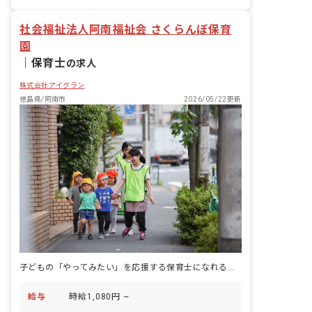
未経験歓迎
社会福祉法人阿南福祉会 さくらんぼ保育
園
｜
保育士
の求人
株式会社アイグラン
徳島県/阿南市
2026/05/22更新
子どもの「やってみたい」を応援する保育士になれる。週3日〜OK
給与
時給1,080円 ~