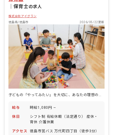
｜
保育士
の求人
株式会社アイグラン
徳島県/徳島市
2026/05/22更新
子どもの「やってみたい」を大切に、あなたの理想の保育が実現できる場所
給与
時給1,080円 ~
休日
シフト制 有給休暇（法定通り） 産休・
育休 介護休業
アクセス
徳島市営バス 万代町四丁目（徒歩3分）