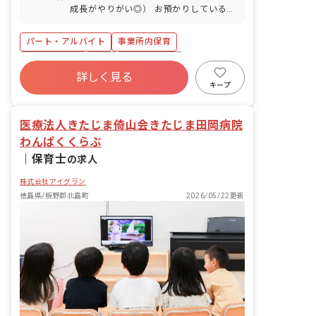
成長がやりがい◎） お預かりしている子
ども達についてお世話をお願いします ・
食事・睡眠・排泄・清潔・衣類の着脱等
パート・アルバイト
事業所内保育
・集団生活を通じた社会性の装着 ・行事
の計画・実行、お知らせの作成
福利厚生充実
有給
産休育休制度
詳しく見る
未経験歓迎
研修充実
WEB面接OK
キープ
複数園あり
ブランクOK
医療法人きたじま倚山会きたじま田岡病院
わんぱくくらぶ
｜
保育士
の求人
株式会社アイグラン
徳島県/板野郡北島町
2026/05/22更新