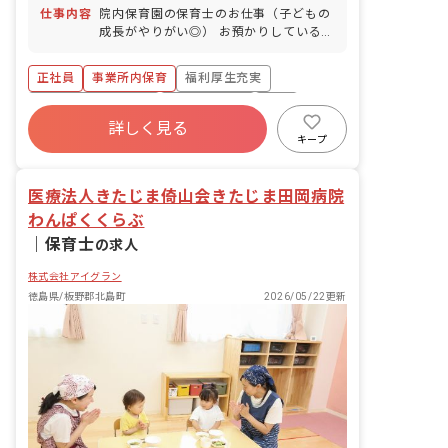
仕事内容
院内保育園の保育士のお仕事（子どもの
成長がやりがい◎） お預かりしている子
ども達についてお世話をお願いします ・
食事・睡眠・排泄・清潔・衣類の着脱等
正社員
事業所内保育
福利厚生充実
・集団生活を通じた社会性の装着 ・行事
の計画・実行、お知らせの作成
ボーナス・賞与あり
社会保険完備
有給
詳しく見る
退職金制度
昇給昇進あり
産休育休制度
キープ
未経験歓迎
医療法人きたじま倚山会きたじま田岡病院
わんぱくくらぶ
｜
保育士
の求人
株式会社アイグラン
徳島県/板野郡北島町
2026/05/22更新