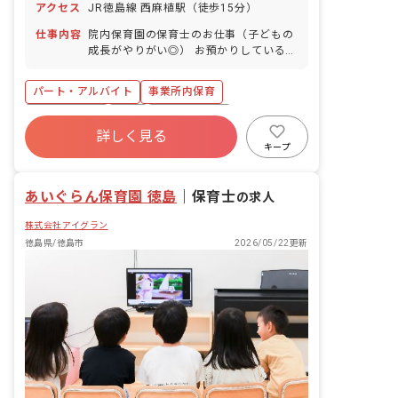
アクセス
JR徳島線 西麻植駅（徒歩15分）
仕事内容
院内保育園の保育士のお仕事（子どもの
成長がやりがい◎） お預かりしている子
ども達についてお世話をお願いします ・
食事・睡眠・排泄・清潔・衣類の着脱等
パート・アルバイト
事業所内保育
・集団生活を通じた社会性の装着 ・行事
の計画・実行、お知らせの作成
福利厚生充実
有給
産休育休制度
詳しく見る
未経験歓迎
研修充実
WEB面接OK
キープ
複数園あり
ブランクOK
あいぐらん保育園 徳島
｜
保育士
の求人
株式会社アイグラン
徳島県/徳島市
2026/05/22更新