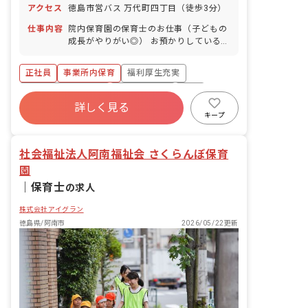
アクセス
徳島市営バス 万代町四丁目（徒歩3分）
日以上の休日を付与）
仕事内容
院内保育園の保育士のお仕事（子どもの
成長がやりがい◎） お預かりしている子
ども達についてお世話をお願いします ・
食事・睡眠・排泄・清潔・衣類の着脱等
正社員
事業所内保育
福利厚生充実
・集団生活を通じた社会性の装着 ・行事
の計画・実行、お知らせの作成
ボーナス・賞与あり
社会保険完備
有給
詳しく見る
退職金制度
昇給昇進あり
産休育休制度
キープ
未経験歓迎
社会福祉法人阿南福祉会 さくらんぼ保育
園
｜
保育士
の求人
株式会社アイグラン
徳島県/阿南市
2026/05/22更新