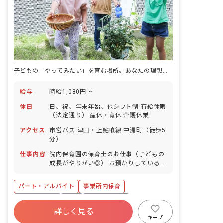
子どもの「やってみたい」を育む場所。あなたの理想の保育、ここで実現。
給与
時給1,080円 ~
休日
日、祝、年末年始、他シフト制 有給休暇
（法定通り） 産休・育休 介護休業
アクセス
市営バス 津田・上鮎喰線 中洲町（徒歩5
分）
仕事内容
院内保育園の保育士のお仕事（子どもの
成長がやりがい◎） お預かりしている子
ども達についてお世話をお願いします ・
食事・睡眠・排泄・清潔・衣類の着脱等
パート・アルバイト
事業所内保育
・集団生活を通じた社会性の装着 ・行事
の計画・実行、お知らせの作成
福利厚生充実
有給
産休育休制度
詳しく見る
未経験歓迎
研修充実
WEB面接OK
キープ