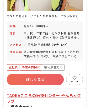
あなたの育児も、子どもたちの成長も、どちらも大切に育む保育園です
給与
月給195,000円 ~
休日
日、祝、年末年始、他シフト制 有給休暇
（法定通り） 産休・育休（取得実績多
数） 介護休業 慶弔休暇 ※年間休日107
アクセス
JR徳島線 西麻植駅（徒歩15分）
日
仕事内容
院内保育園の保育士のお仕事（子どもの
成長がやりがい◎） お預かりしている子
ども達についてお世話をお願いします ・
食事・睡眠・排泄・清潔・衣類の着脱等
正社員
事業所内保育
福利厚生充実
・集団生活を通じた社会性の装着 ・行事
の計画・実行、お知らせの作成
ボーナス・賞与あり
社会保険完備
有給
詳しく見る
退職金制度
昇給昇進あり
産休育休制度
キープ
未経験歓迎
TAOKAこころの医療センター やんちゃク
ラブ