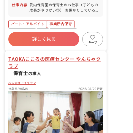
仕事内容
院内保育園の保育士のお仕事（子どもの
成長がやりがい◎） お預かりしている子
ども達についてお世話をお願いします ・
食事・睡眠・排泄・清潔・衣類の着脱等
パート・アルバイト
事業所内保育
・集団生活を通じた社会性の装着 ・行事
の計画・実行、お知らせの作成
福利厚生充実
有給
産休育休制度
詳しく見る
未経験歓迎
研修充実
WEB面接OK
キープ
複数園あり
ブランクOK
TAOKAこころの医療センター やんちゃク
ラブ
｜
保育士
の求人
株式会社アイグラン
徳島県/徳島市
2026/05/22更新