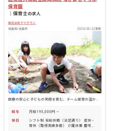
保育園
｜
保育士
の求人
株式会社アイグラン
徳島県/徳島市
2026/05/22更新
医療の安心と子どもの笑顔を育む、チーム保育の温かな舞台へ
給与
月給195,000円 ~
休日
シフト制 有給休暇（法定通り） 産休・
育休（取得実績多数） 介護休業 慶弔休
暇 ※年間休日107日（週1日または4週4