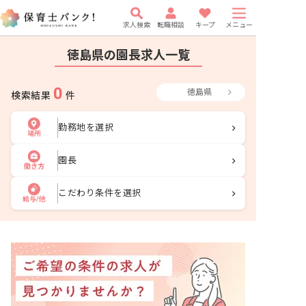
求人検索
転職相談
キープ
メニュー
徳島県の園長求人一覧
0
徳島県
検索結果
件
勤務地を選択
場所
園長
働き方
こだわり条件を選択
給与/他