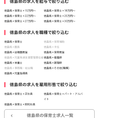
徳島県の求人を給与で絞り込む
徳島県 × 保育士 × 15万円〜
徳島県 × 保育士 × 18万円〜
徳島県 × 保育士 × 22万円〜
徳島県 × 保育士 × 25万円〜
徳島県 × 保育士 × 27万円〜
徳島県 × 保育士 × 30万円〜
徳島県の求人を職種で絞り込む
徳島県 × 保育士
徳島県 × 保育補助
徳島県 × 園長
徳島県 × 主任
徳島県 × 幼稚園教諭
徳島県 × 保育教諭
徳島県 × 児童発達支援管理責任者
徳島県 × 看護師
徳島県 × 栄養士
徳島県 × 調理師
徳島県 × 事務職・総合職
徳島県 × その他(職種)
徳島県 × 児童指導員
徳島県の求人を雇用形態で絞り込む
徳島県 × 保育士 × 正社員
徳島県 × 保育士 × パート・アルバ
イト
徳島県 × 保育士 × 契約社員
徳島県の保育士求人一覧