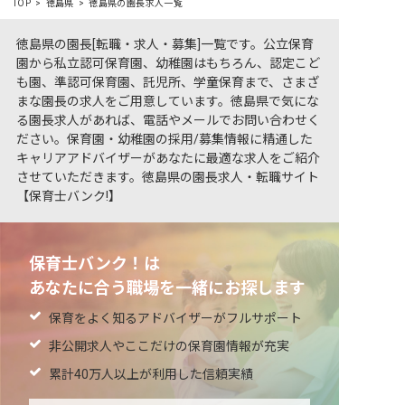
TOP
徳島県
徳島県の園長求人一覧
徳島県の園長[転職・求人・募集]一覧です。公立保育
園から私立認可保育園、幼稚園はもちろん、認定こど
も園、準認可保育園、託児所、学童保育まで、さまざ
まな園長の求人をご用意しています。徳島県で気にな
る園長求人があれば、電話やメールでお問い合わせく
ださい。保育園・幼稚園の採用/募集情報に精通した
キャリアアドバイザーがあなたに最適な求人をご紹介
させていただきます。徳島県の園長求人・転職サイト
【保育士バンク!】
保育士バンク！は
あなたに合う職場を一緒にお探します
保育をよく知るアドバイザーがフルサポート
非公開求人やここだけの保育園情報が充実
累計40万人以上が利用した信頼実績