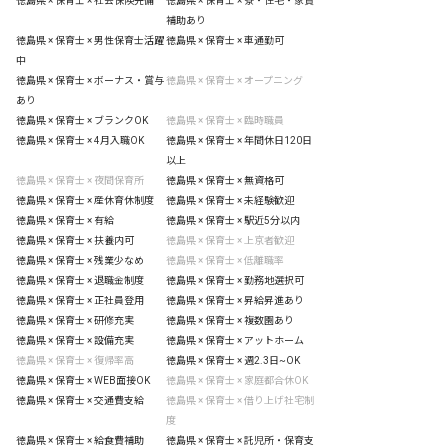
徳島県 × 保育士 × 社会保険完備
徳島県 × 保育士 × 寮・住宅・家賃
補助あり
徳島県 × 保育士 × 男性保育士活躍
徳島県 × 保育士 × 車通勤可
中
徳島県 × 保育士 × ボーナス・賞与
徳島県 × 保育士 × オープニング
あり
徳島県 × 保育士 × ブランクOK
徳島県 × 保育士 × 臨時職員
徳島県 × 保育士 × 4月入職OK
徳島県 × 保育士 × 年間休日120日
以上
徳島県 × 保育士 × 夜間保育所
徳島県 × 保育士 × 無資格可
徳島県 × 保育士 × 産休育休制度
徳島県 × 保育士 × 未経験歓迎
徳島県 × 保育士 × 有給
徳島県 × 保育士 × 駅近5分以内
徳島県 × 保育士 × 扶養内可
徳島県 × 保育士 × 上京者歓迎
徳島県 × 保育士 × 残業少なめ
徳島県 × 保育士 × 低離職率
徳島県 × 保育士 × 退職金制度
徳島県 × 保育士 × 勤務地選択可
徳島県 × 保育士 × 正社員登用
徳島県 × 保育士 × 昇給昇進あり
徳島県 × 保育士 × 研修充実
徳島県 × 保育士 × 複数園あり
徳島県 × 保育士 × 設備充実
徳島県 × 保育士 × アットホーム
徳島県 × 保育士 × 復帰率高
徳島県 × 保育士 × 週2.3日~OK
徳島県 × 保育士 × WEB面接OK
徳島県 × 保育士 × 家庭都合休OK
徳島県 × 保育士 × 交通費支給
徳島県 × 保育士 × 借り上げ社宅制
度
徳島県 × 保育士 × 給食費補助
徳島県 × 保育士 × 託児所・保育支