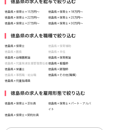
徳島県の求人を給与で絞り込む
徳島県 × 保育士 × 15万円〜
徳島県 × 保育士 × 18万円〜
徳島県 × 保育士 × 22万円〜
徳島県 × 保育士 × 25万円〜
徳島県 × 保育士 × 27万円〜
徳島県 × 保育士 × 30万円〜
徳島県の求人を職種で絞り込む
徳島県 × 保育士
徳島県 × 保育補助
徳島県 × 園長
徳島県 × 主任
徳島県 × 幼稚園教諭
徳島県 × 保育教諭
徳島県 × 児童発達支援管理責任者
徳島県 × 看護師
徳島県 × 栄養士
徳島県 × 調理師
徳島県 × 事務職・総合職
徳島県 × その他(職種)
徳島県 × 児童指導員
徳島県の求人を雇用形態で絞り込む
徳島県 × 保育士 × 正社員
徳島県 × 保育士 × パート・アルバ
イト
徳島県 × 保育士 × 契約社員