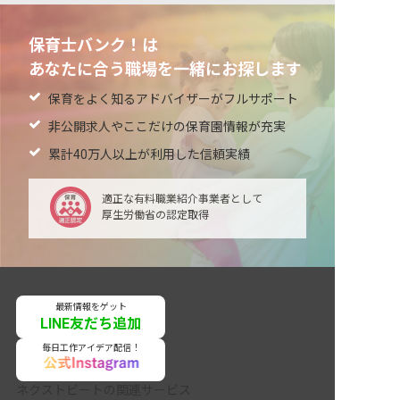
保育士バンク！は
あなたに合う職場を一緒にお探します
保育をよく知るアドバイザーがフルサポート
非公開求人やここだけの保育園情報が充実
累計40万人以上が利用した信頼実績
適正な有料職業紹介事業者として
厚生労働省の認定取得
最新情報をゲット
LINE友だち追加
毎日工作アイデア配信！
ネクストビートの関連サービス