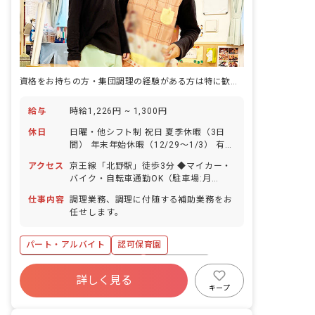
資格をお持ちの方・集団調理の経験がある方は特に歓迎！調理員募集
給与
時給1,226円 ~ 1,300円
休日
日曜・他シフト制 祝日 夏季休暇（3日
間） 年末年始休暇（12/29～1/3） 有給
休暇（法定通り付与／半休も取得可能）
アクセス
京王線「北野駅」徒歩3分 ◆マイカー・
産休・育休制度（取得率・復帰率ともに
バイク・自転車通勤OK（駐車場:月
100％！）
4,000円／駐輪場は無料） ◆駅チカで利
仕事内容
調理業務、調理に付随する補助業務をお
便性は抜群！
任せします。
パート・アルバイト
認可保育園
ボーナス・賞与あり
有給
福利厚生充実
詳しく見る
昇給昇進あり
産休育休制度
社会福祉法人
キープ
車通勤可
正社員登用