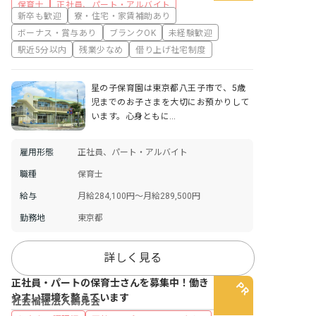
保育士
正社員、パート・アルバイト
新卒も歓迎
寮・住宅・家賃補助あり
ボーナス・賞与あり
ブランクOK
未経験歓迎
駅近5分以内
残業少なめ
借り上げ社宅制度
星の子保育園は東京都八王子市で、5歳
児までのお子さまを大切にお預かりして
います。心身ともに…
雇用形態
正社員、パート・アルバイト
職種
保育士
給与
月給284,100円～月給289,500円
勤務地
東京都
詳しく見る
正社員・パートの保育士さんを募集中！働き
やすい環境を整えています
社会福祉法人鶴見会