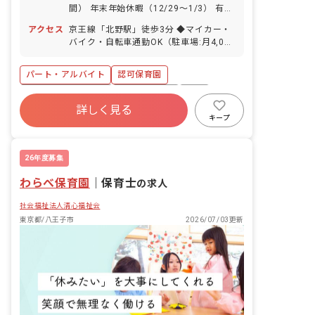
間） 年末年始休暇（12/29～1/3） 有給
休暇（法定通り付与／半休も取得可能）
アクセス
京王線「北野駅」徒歩3分 ◆マイカー・
産休・育休制度（取得率・復帰率ともに
バイク・自転車通勤OK（駐車場:月4,000
100％！）
円／駐輪場は無料） ◆駅チカで利便性は
抜群！
パート・アルバイト
認可保育園
ボーナス・賞与あり
社会保険完備
有給
詳しく見る
福利厚生充実
退職金制度
産休育休制度
キープ
社会福祉法人
車通勤可
26年度募集
わらべ保育園
｜
保育士
の求人
社会福祉法人清心福祉会
東京都/八王子市
2026/07/03更新