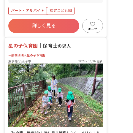
せて働いている社員が多く、休みの相談
す。 ■具体的な仕事内容 ・調理業務全般
がしやすい環境で、子育てや家庭との両
（おやつ作りや給食づくり） ・調理補助
パート・アルバイト
認定こども園
立も実現できます。
・調理室の掃除や片付け ■勤務施設 以下
いずれかの勤務になります。（応募時に
ボーナス・賞与あり
有給
福利厚生充実
ご相談ください。） 敬愛こども園：東京
詳しく見る
昇給昇進あり
産休育休制度
社会福祉法人
都八王子市散田町5-3-1 敬愛たかお保育
キープ
園：東京都八王子市東浅川町550-32 み
車通勤可
未経験歓迎
なみ野敬愛保育園：東京都八王子市七国
星の子保育園
3-53-1 敬愛ハーモニ一保育園：東京都八
｜
保育士
の求人
王子市大和田町2-20-2 敬愛クレヨン保育
一般社団法人星の子保育園
園：東京都八王子市散田町5-8-20 敬愛シ
ンフォニー保育園：東京都八王子市散田
東京都/八王子市
2026/07/07更新
町4-7-11 敬愛高倉保育園：東京都八王子
市高倉町46-1 敬愛フレンド保育園：東
京都八王子市上柚木3-7 敬愛きたの保育
園：東京都八王子市北野町545-3 多摩境
敬愛保育園：東京都町田市小山町4464
敬愛桃の実保育園：東京都町田市小山ヶ
丘3-28