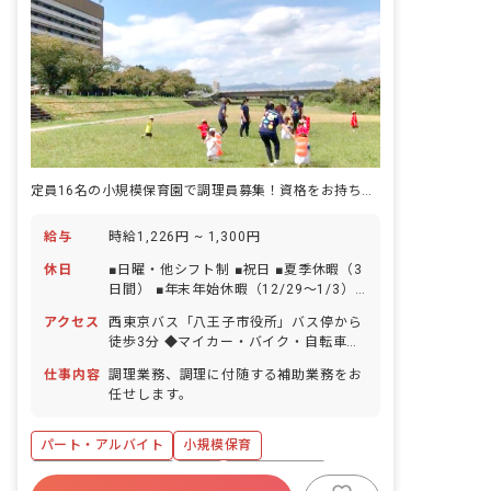
定員16名の小規模保育園で調理員募集！資格をお持ちでない方も応募OK
給与
時給1,226円 ~ 1,300円
休日
■日曜・他シフト制 ■祝日 ■夏季休暇（3
日間） ■年末年始休暇（12/29～1/3）
■有給休暇（法定通り付与。半休も取得
アクセス
西東京バス「八王子市役所」バス停から
可能） ■産休・育休制度（取得率・復帰
徒歩3分 ◆マイカー・バイク・自転車通
率ともに100％！）
勤OK（駐車場：月4,000円／駐輪場は無
仕事内容
調理業務、調理に付随する補助業務をお
料）
任せします。
パート・アルバイト
小規模保育
ボーナス・賞与あり
有給
福利厚生充実