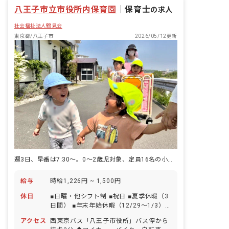
八王子市立市役所内保育園
｜
保育士
の求人
社会福祉法人鶴見会
東京都/八王子市
2026/05/12更新
週3日、早番は7:30～。0～2歳児対象、定員16名の小規模保育園
給与
時給1,226円 ~ 1,500円
休日
■日曜・他シフト制 ■祝日 ■夏季休暇（3
日間） ■年末年始休暇（12/29～1/3） ■
有給休暇（法定通り付与。半休も取得可
アクセス
西東京バス「八王子市役所」バス停から
能） ■産休・育休制度（取得率・復帰率