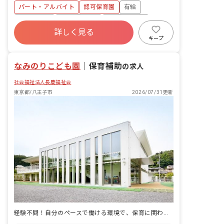
食、おやつの食事介助 ・おむつ交換 ・
パート・アルバイト
認可保育園
有給
清掃 ・連絡手帳の記入
残業少なめ
昇給昇進あり
産休育休制度
詳しく見る
社会福祉法人
車通勤可
正社員登用
キープ
未経験歓迎
なみのりこども園
｜
保育補助
の求人
社会福祉法人長慶福祉会
東京都/八王子市
2026/07/31更新
経験不問！自分のペースで働ける環境で、保育に関わりませんか？