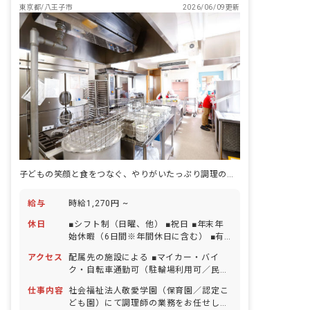
東京都/八王子市
2026/06/09更新
子どもの笑顔と食をつなぐ、やりがいたっぷり調理のお仕事です♪
給与
時給1,270円 ~
休日
■シフト制（日曜、他） ■祝日 ■年末年
始休暇（6日間※年間休日に含む） ■有
給休暇（取得率100％／半日単位での取
アクセス
配属先の施設による ■マイカー・バイ
得可／5日以上の連休相談OK） ■産前産
ク・自転車通勤可（駐輪場利用可／民間
後・育児休暇（取得率100％・復帰率
駐車場利用可※月額は地域により異なる
100％） ■バースデイ休暇 ・お休みの取
仕事内容
社会福祉法人敬愛学園（保育園／認定こ
ため、採用後に各施設より案内いたしま
りやすさについて ライフステージに合わ
ども園）にて調理師の業務をお任せしま
す）