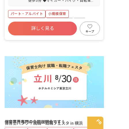
徒歩3分 ◆マイカー・バイク・自転車通
ともに100％！）
勤OK（駐車場：月4,000円／駐輪場は無
料）
パート・アルバイト
小規模保育
ボーナス・賞与あり
社会保険完備
有給
詳しく見る
福利厚生充実
退職金制度
産休育休制度
キープ
社会福祉法人
車通勤可
保育業界専門の合同説明会です！
保育士バンク！就職・転職フェスタ in 横浜