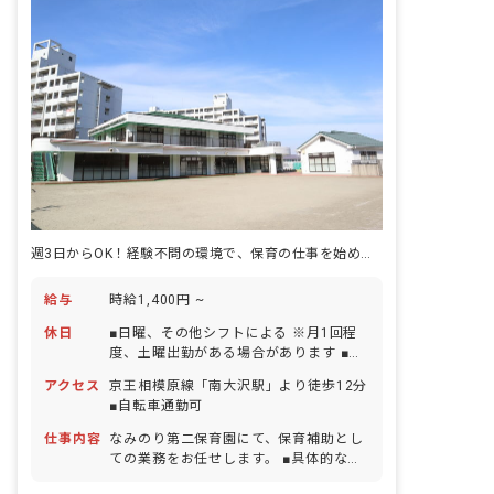
週3日からOK！経験不問の環境で、保育の仕事を始めませんか？
給与
時給1,400円 ~
休日
■日曜、その他シフトによる ※月1回程
度、土曜出勤がある場合があります ■祝
日 ■有給休暇 ■年末年始休暇（12/29～
アクセス
京王相模原線「南大沢駅」より徒歩12分
1/3） ■産前産後・育児休暇（育児休暇
■自転車通勤可
の取得実績あり） ■介護・看護休暇（看
護休暇の取得実績あり）
仕事内容
なみのり第二保育園にて、保育補助とし
ての業務をお任せします。 ■具体的な業
務例 ・担任保育士の補助 ・給食、離乳