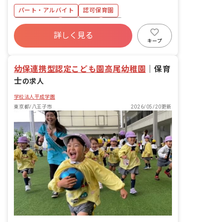
帳記入 ・週案・月案の作成（アプリ）
に駅ビルがあり、数多くのお店がありま
パート・アルバイト
認可保育園
す。 ・「八王子駅」「西八王子駅」共に
社会保険完備
土日祝休み
有給
駅周辺にはコンビニ・ドラッグストアな
詳しく見る
どが複数あります。 ・住宅地の中にある
福利厚生充実
残業少なめ
昇給昇進あり
キープ
保育園ですが豊かな自然に囲まれてお
産休育休制度
社会福祉法人
り、四季の移り変わりを子どもたちと一
緒に楽しむことができます。
幼保連携型認定こども園高尾幼稚園
｜
保育
士
の求人
学校法人平成学園
東京都/八王子市
2026/05/20更新