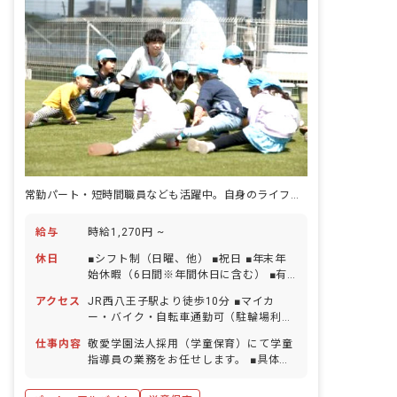
常勤パート・短時間職員なども活躍中。自身のライフステージに合わせて働き方を選べる◎
給与
時給1,270円 ~
休日
■シフト制（日曜、他） ■祝日 ■年末年
始休暇（6日間※年間休日に含む） ■有
給休暇（取得率95％／半日単位での取得
アクセス
JR西八王子駅より徒歩10分 ■マイカ
可／5日以上の連休相談OK） ■産前産
ー・バイク・自転車通勤可（駐輪場利用
後・育児休暇（取得率100％・復帰率
可／民間駐車場利用可※月額は地域によ
99％） ■バースデイ休暇 ・お休みの取
仕事内容
敬愛学園法人採用（学童保育）にて学童
り異なるため、採用後に各施設より案内
りやすさについて ライフステージに合わ
指導員の業務をお任せします。 ■具体的
いたします）
せて働いている社員が多く、休みの相談
な仕事内容 ・公園などへの引率 ・室内
がしやすい環境で、子育てや家庭との両
遊び（ボードゲームや読み聞かせ、工作