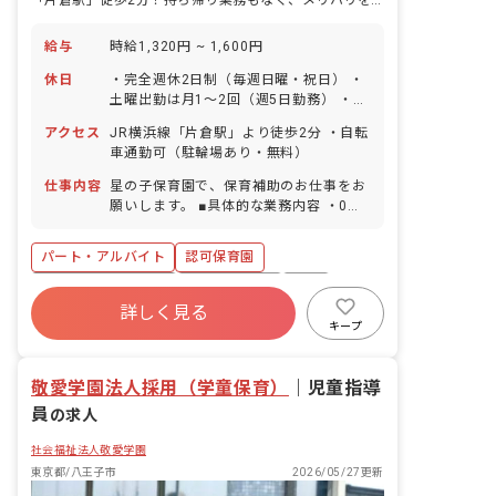
「片倉駅」徒歩2分！持ち帰り業務もなく、メリハリをつけて働けます♪
給与
時給1,320円 ~ 1,600円
休日
・完全週休2日制（毎週日曜・祝日） ・
土曜出勤は月1～2回（週5日勤務） ・行
事の土曜日に半日程度の出勤あり（年3
アクセス
JR横浜線「片倉駅」より徒歩2分 ・自転
回程度） ・年末年始休暇 6日（12月29
車通勤可（駐輪場あり・無料）
日～1月3日） ・有給休暇（勤務6カ月経
過後10日付与／法定通り）
仕事内容
星の子保育園で、保育補助のお仕事をお
願いします。 ■具体的な業務内容 ・0歳
クラス～5歳クラスの活動の補助 ・担任
補助（保育で使うものの準備や片付け
パート・アルバイト
認可保育園
等） ・お部屋、トイレ、園庭等の清掃
（分担制） ・園児の制作や、行事の衣
ボーナス・賞与あり
社会保険完備
有給
装・小道具づくりの補助 ・障がい児補助
詳しく見る
福利厚生充実
残業少なめ
昇給昇進あり
（子どもが自分から活動に入れるように
キープ
する援助） ※書類仕事は少なめ（タブレ
車通勤可
未経験歓迎
ットで連絡帳の記入等）
敬愛学園法人採用（学童保育）
｜
児童指導
員
の求人
社会福祉法人敬愛学園
東京都/八王子市
2026/05/27更新