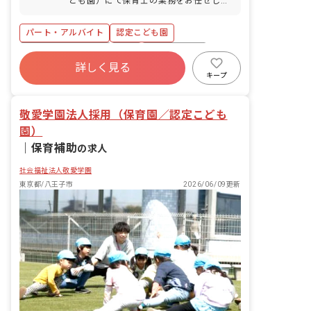
ども園）にて保育士の業務をお任せしま
す）
せて働いている社員が多く、休みの相談
す。 ■具体的な仕事内容 ・0歳～5歳児の
がしやすい環境で、子育てや家庭との両
保育補助業務 ・連絡帳記入（アプリ）
パート・アルバイト
認定こども園
立も実現できます。
・週案・月案の作成（Excel作成） ・保
護者対応 ・行事等の準備、開催 ■勤務施
ボーナス・賞与あり
有給
福利厚生充実
設 以下いずれかの勤務になります。（応
詳しく見る
昇給昇進あり
産休育休制度
社会福祉法人
募時にご相談ください。） 敬愛こども
キープ
園：東京都八王子市散田町5-3-1 敬愛た
車通勤可
未経験歓迎
かお保育園：東京都八王子市東浅川町
敬愛学園法人採用（保育園／認定こども
550-32 みなみ野敬愛保育園：東京都八
王子市七国3-53-1 敬愛ハーモニ一保育
園）
園：東京都八王子市大和田町2-20-2 敬愛
｜
保育補助
の求人
クレヨン保育園：東京都八王子市散田町
5-8-20 敬愛シンフォニー保育園：東京都
社会福祉法人敬愛学園
八王子市散田町4-7-11 敬愛高倉保育園：
東京都/八王子市
2026/06/09更新
東京都八王子市高倉町46-1 敬愛フレン
ド保育園：東京都八王子市上柚木3-7 敬
愛きたの保育園：東京都八王子市北野町
545-3 多摩境敬愛保育園：東京都町田市
小山町4464 敬愛桃の実保育園：東京都
町田市小山ヶ丘3-28