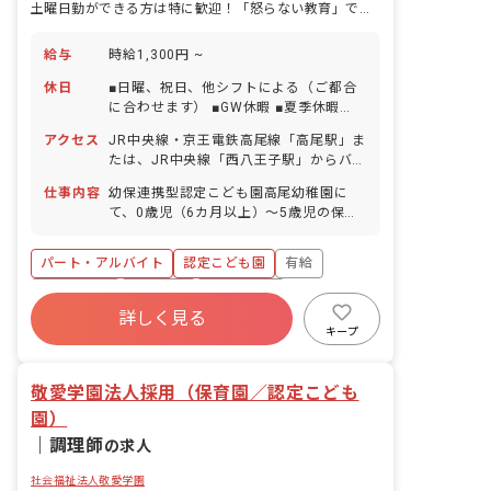
土曜日勤ができる方は特に歓迎！「怒らない教育」でのびのびと保育♪
給与
時給1,300円 ~
休日
■日曜、祝日、他シフトによる（ご都合
に合わせます） ■GW休暇 ■夏季休暇
（夏休み中の出勤3～5日間あり） ■冬期
アクセス
JR中央線・京王電鉄高尾線「高尾駅」ま
休暇 ■年末年始休暇 ■有給休暇（法定通
たは、JR中央線「西八王子駅」からバス
り付与／取得率100％／半日単位から取
乗車。京王バス「陵南中学校」下車徒歩
得可能）
仕事内容
幼保連携型認定こども園高尾幼稚園に
2分 ■マイカー、バイク、自転車通勤
て、0歳児（6カ月以上）～5歳児の保育
OK（無料の駐車場と駐輪場を完備）
業務の補助をお任せします。
パート・アルバイト
認定こども園
有給
残業少なめ
車通勤可
正社員登用
詳しく見る
未経験歓迎
新卒も歓迎
駅近5分以内
キープ
アットホーム
敬愛学園法人採用（保育園／認定こども
園）
｜
調理師
の求人
社会福祉法人敬愛学園