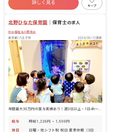
詳しく見る
昇給昇進あり
産休育休制度
社会福祉法人
キープ
車通勤可
乳児保育のみ
北野ひなた保育園
｜
保育士
の求人
社会福祉法人鶴見会
東京都/八王子市
2026/05/12更新
年間最大30万円の賞与実績あり！週3日以上・1日4h～扶養内勤務もOK
給与
時給1,226円 ~ 1,500円
休日
日曜・他シフト制 祝日 夏季休暇（3日