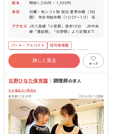
給与
時給1,226円 ~ 1,500円
休日
日曜・他シフト制 祝日 夏季休暇（3日
間） 年末年始休暇（12/29～1/3） 有給
休暇（法定通り付与／半休も取得可能）
アクセス
JR八高線「小宮駅」徒歩10分 JR中央
産休・育休制度（取得率・復帰率ともに
線「豊田駅」「日野駅」より近隣までバ
100％！）
スあり ◆マイカー・バイク・自転車通勤
OK（駐車場:月4,000円／駐輪場は無料）
パート・アルバイト
認可保育園
◆園の近くには川や公園があるため、手
軽に自然と触れ合うことができます。
ボーナス・賞与あり
社会保険完備
有給
詳しく見る
福利厚生充実
退職金制度
産休育休制度
キープ
社会福祉法人
車通勤可
北野ひなた保育園
｜
調理師
の求人
社会福祉法人鶴見会
東京都/八王子市
2026/05/12更新