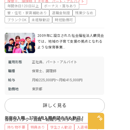
保育士、調理師
正社員、パート・アルバイト
年間休日120日以上
ボーナス・賞与あり
寮・住宅・家賃補助あり
退職金制度
残業少なめ
ブランクOK
未経験歓迎
時短勤務可
2009年に設立された社会福祉法人鶴見会
では、地域の子育て支援の拠点となれる
ような保育事業…
雇用形態
正社員、パート・アルバイト
職種
保育士、調理師
給与
月給225,000円〜月給415,000円
勤務地
東京都
詳しく見る
年度内入職、27年4月入職希望の方も歓迎！
保育士バンク！就職・転職フェスタ in 立川
持ち物不要
特典あり
学生さん歓迎
入退場自由