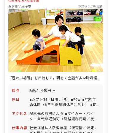
社会福祉法人敬愛学園
東京都/八王子市
2026/06/09更新
「温かい場所」を目指して。明るく会話が多い職場環境で、人間関係を大切にしています。
給与
時給1,440円 ~
休日
■シフト制（日曜、他） ■祝日 ■年末年
始休暇（6日間※年間休日に含む） ■有
給休暇（取得率100％／半日単位での取
アクセス
配属先の施設による ■マイカー・バイ
得可／5日以上の連休相談OK） ■産前産
ク・自転車通勤可（駐輪場利用可／民間
後・育児休暇（取得率100％・復帰率
駐車場利用可※月額は地域により異なる
100％） ■バースデイ休暇 ・お休みの取
仕事内容
社会福祉法人敬愛学園（保育園／認定こ
ため、採用後に各施設より案内いたしま
りやすさについて ライフステージに合わ