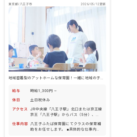
育園：東京都八王子市散田町5-8-20 敬愛
東京都/八王子市
2026/05/12更新
シンフォニー保育園：東京都八王子市散
田町4-7-11 敬愛高倉保育園：東京都八王
子市高倉町46-1 敬愛フレンド保育園：
東京都八王子市上柚木3-7 敬愛きたの保
育園：東京都八王子市北野町545-3 多摩
境敬愛保育園：東京都町田市小山町
4464 敬愛桃の実保育園：東京都町田市
小山ヶ丘3-28
地域密着型のアットホームな保育園！一緒に地域の子どもたちを支えませんか？
給与
時給1,300円 ~
休日
土日祝休み
アクセス
JR中央線「八王子駅」北口または京王線
京王「八王子駅」からバス（5分）、織
物組合前バス停下車、徒歩7分 JR中央線
仕事内容
八王子ふたば保育園にてクラスの保育補
「西八王子駅」徒歩15分 JR中央線「八
助をお任せします。 ■具体的な仕事内容
王子駅」徒歩20分 ■⾃転⾞・バイク通勤
・1歳～5歳児クラスの保育補助 ・連絡
OK ・「八王子駅」には北口・南口とも