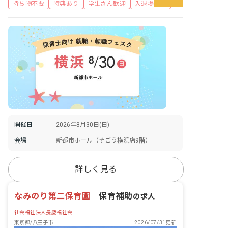
持ち物不要
特典あり
学生さん歓迎
入退場自由
開催日
2026年8月30日(日)
会場
新都市ホール（そごう横浜店9階）
詳しく見る
なみのり第二保育園
｜
保育補助
の求人
社会福祉法人長慶福祉会
東京都/八王子市
2026/07/31更新