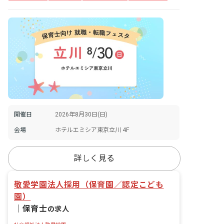
開催日
2026年8月30日(日)
会場
ホテルエミシア東京立川 4F
詳しく見る
敬愛学園法人採用（保育園／認定こども
園）
｜
保育士
の求人