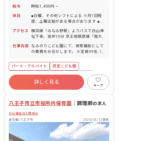
給与
時給1,400円 ~
休日
■日曜、その他シフトによる ※月1回程
度、土曜出勤がある場合があります ■祝
日 ■有給休暇 ■年末年始休暇（12/29～
アクセス
横浜線「みなみ野駅」よりバスで白山神
1/3） ■産前産後・育児休暇（育児休暇
社下車、徒歩10分 京王相模原線「南大
の取得実績あり） ■介護・看護休暇（看
沢駅」より車で5分 京王線「北野駅」よ
護休暇の取得実績あり）
仕事内容
なみのりこども園にて、保育補助として
り車で8分 ■マイカー通勤可（駐車場あ
の業務をお任せします。 ※定員99名（0
り：月3,000円～6,000円※車通勤の方
歳から5歳児） ■具体的な業務例 ・担任
の交通費も、公共交通機関を利用した方
保育教諭の補助 ・給食、離乳食、おやつ
と同等に支給）
パート・アルバイト
認定こども園
の食事介助 ・おむつ交換 ・清掃 ・連絡
手帳の記入
残業少なめ
昇給昇進あり
産休育休制度
詳しく見る
社会福祉法人
車通勤可
正社員登用
キープ
未経験歓迎
アットホーム
八王子市立市役所内保育園
｜
調理師
の求人
社会福祉法人鶴見会
東京都/八王子市
2026/05/12更新