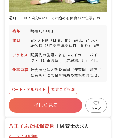
週1日～OK！自分のペースで始める保育のお仕事。お休みの相談がしやすいのも魅力♪
給与
時給1,300円 ~
休日
■シフト制（日曜、他） ■祝日 ■年末年
始休暇（6日間※年間休日に含む） ■有
給休暇（取得率100％／半日単位での取
アクセス
配属先の施設による ■マイカー・バイ
得可／5日以上の連休相談OK） ■産前産
ク・自転車通勤可（駐輪場利用可／民間
後・育児休暇（取得率100％・復帰率
駐車場利用可※月額は地域により異なる
100％） ■バースデイ休暇 ・お休みの取
仕事内容
社会福祉法人敬愛学園（保育園／認定こ
ため、採用後に各施設より案内いたしま
りやすさについて ライフステージに合わ
ども園）にて保育補助の業務をお任せし
す）
せて働いている社員が多く、休みの相談
ます。 ■具体的な仕事内容 ・保育室の環
がしやすい環境で、子育てや家庭との両
境整備（掃除・遊具の消毒・給食の配
パート・アルバイト
認定こども園
立も実現できます。
膳・午睡準備等） ・園庭の環境整備 ・
保育の補助 ・午睡の見守り等 ■勤務施設
ボーナス・賞与あり
有給
福利厚生充実
以下いずれかの勤務になります。（応募
詳しく見る
昇給昇進あり
産休育休制度
社会福祉法人
時にご相談ください。） 敬愛こども園：
キープ
東京都八王子市散田町5-3-1 敬愛たかお
車通勤可
未経験歓迎
保育園：東京都八王子市東浅川町550-32
八王子ふたば保育園
みなみ野敬愛保育園：東京都八王子市七
｜
保育士
の求人
国3-53-1 敬愛ハーモニ一保育園：東京都
八王子ふたば保育園
八王子市大和田町2-20-2 敬愛クレヨン保