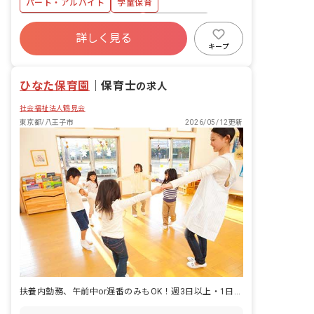
パート・アルバイト
学童保育
立も実現できます。
や折り紙） ・宿題や家庭学習のサポート
・片付けや掃除などの施設内環境整備 ・
ボーナス・賞与あり
有給
福利厚生充実
お誕生日カードや制作物の準備 ■勤務施
詳しく見る
残業少なめ
昇給昇進あり
産休育休制度
設 以下いずれかの勤務になります。（応
キープ
募時にご相談ください。） みなみ野君田
社会福祉法人
車通勤可
小学童保育所：東京都八王子市 みなみ野
ひなた保育園
4-3-1 散田小学童保育所 (第1クラブ)：
｜
保育士
の求人
東京都八王子市 散田町5-23-1 散田小学
社会福祉法人鶴見会
童保育所 (第2クラブ)：東京都八王子市
散田町5-23-1 山田小学童保育所：東京都
東京都/八王子市
2026/05/12更新
八王子市 山田町1553 あたご学童保育
所：東京都八王子市上柚木3-5-10 鑓水小
学童保育所 (第1クラブ)：東京都八王子
市 錦水2-74 鑓水小学童保育所 (第2クラ
ブ)：東京都八王子市鏽水2-73 東浅川小
学童保育所(第1クラブ)：東京都八王子
市東浅川町550ｰ22 東浅川小学童保育所
(第2クラブ)：東京都八王子市東浅川町
550ｰ22
扶養内勤務、午前中or遅番のみもOK！週3日以上・1日4h～