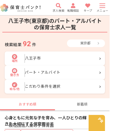
求人検索
転職相談
キープ
メニュー
八王子市(東京都)のパート・アルバイト
の保育士求人一覧
92
東京都
検索結果
件
八王子市
場所
パート・アルバイト
働き方
こだわり条件を選択
給与/他
おすすめ順
新着順
心身ともに元気な子を育み、一人ひとりの輝
きを大切にする保育園です
一般社団法人星の子保育園