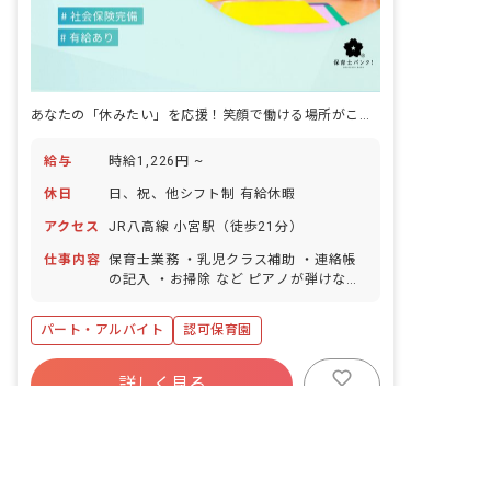
あなたの「休みたい」を応援！笑顔で働ける場所がここにあります。
給与
時給1,226円 ~
休日
日、祝、他シフト制 有給休暇
アクセス
JR八高線 小宮駅（徒歩21分）
仕事内容
保育士業務 ・乳児クラス補助 ・連絡帳
の記入 ・お掃除 など ピアノが弾けなく
ても大丈夫! 優しい先生が多く、ママさ
ん先生や ブランクのある方も働きやすい
パート・アルバイト
認可保育園
環境ですよ♪ ■保育方針：該当なし ■保
護者との連絡アプリ導入：あり
詳しく見る
非公開の求人多数！ 紹介登録はこちら
キープ
八王子市の求人を紹介してもらう
26年度募集