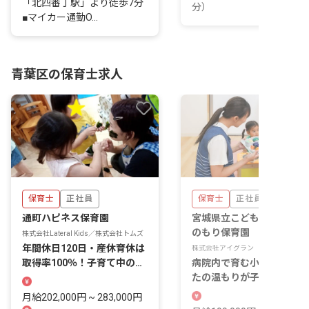
「北四番丁駅」より徒歩7分
分）
■マイカー通勤O...
青葉区の保育士求人
保育士
正社員
保育士
正社員
通町ハピネス保育園
宮城県立こども病院 まほ
のもり保育園
株式会社Lateral Kids／株式会社トムズ
年間休日120日・産休育休は
株式会社アイグラン
取得率100％！子育て中の職
病院内で育む小さな命。あ
員も多数在籍
たの温もりが子どもの未来
輝かせる
月給202,000円 ~ 283,000円