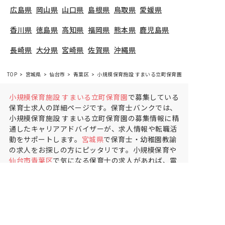
広島県
岡山県
山口県
島根県
鳥取県
愛媛県
香川県
徳島県
高知県
福岡県
熊本県
鹿児島県
長崎県
大分県
宮崎県
佐賀県
沖縄県
TOP
宮城県
仙台市
青葉区
小規模保育施設 すまいる立町保育園
小規模保育施設 すまいる立町保育園
で募集している
保育士求人の詳細ページです。保育士バンクでは、
小規模保育施設 すまいる立町保育園の募集情報に精
通したキャリアアドバイザーが、求人情報や転職活
動をサポートします。
宮城県
で保育士・幼稚園教諭
の求人をお探しの方にピッタリです。小規模保育や
仙台市青葉区
で気になる保育士の求人があれば、電
話やメールでお問い合わせください。保育士の求
人・転職なら【保育士バンク!】