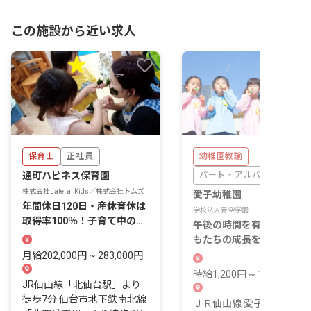
この施設から近い求人
保育士
正社員
幼稚園教諭
通町ハピネス保育園
パート・アルバイト
株式会社Lateral Kids／株式会社トムズ
愛子幼稚園
年間休日120日・産休育休は
学校法人青空学園
取得率100％！子育て中の職
午後の時間を有効活用！子
員も多数在籍
もたちの成長を支えるやり
いをあなたに。
月給202,000円 ~ 283,000円
時給1,200円 ~ 1,200円
JR仙山線「北仙台駅」より
徒歩7分 仙台市地下鉄南北線
ＪＲ仙山線 愛子駅（徒歩5