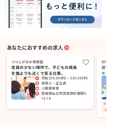
あなたにおすすめの求人
10
つつじがおか保育園
朝市センター保
定員の少ない場所で、子どもの成長
最寄り駅から
を誰よりも近くで見る仕事。
チカなので通
月給200,000円 ~ 235,000円
保育士・正社員
小規模保育
宮城県仙台市宮城野区榴岡5-
13-18
土日祝休み