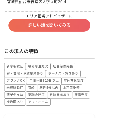
宮城県仙台市青葉区大字立町20-4
エリア担当アドバイザーに
詳しい話を聞いてみる
この求人の特徴
新卒も歓迎
福利厚生充実
社会保険完備
寮・住宅・家賃補助あり
ボーナス・賞与あり
ブランクOK
年間休日120日以上
産休育休制度
未経験歓迎
有給
駅近5分以内
上京者歓迎
残業少なめ
退職金制度
昇給昇進あり
研修充実
複数園あり
アットホーム