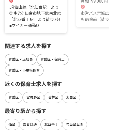
月給199,000円 ~
JR仙山線「北仙台駅」より
徒歩7分 仙台市地下鉄南北線
市営バス宮城広瀬高校・こ
「北四番丁駅」より徒歩7分
も病院前（徒歩5分）
■マイカー通勤O...
関連する求人を探す
青葉区 × 正社員
青葉区 × 保育士
青葉区 × 小規模保育
近くの保育士求人を探す
青葉区
宮城野区
若林区
太白区
最寄り駅から探す
仙台
あおば通
北四番丁
勾当台公園