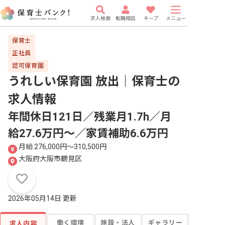
求人検索
転職相談
キープ
メニュー
保育士
正社員
認可保育園
うれしい保育園 放出｜保育士
の
求人情報
年間休日121日／残業月1.7h／月
給27.6万円～／家賃補助6.6万円
月給 276,000円〜310,500円
大阪府大阪市鶴見区
2026年05月14日 更新
働く環境
施設・法人
ギャラリー
求人内容