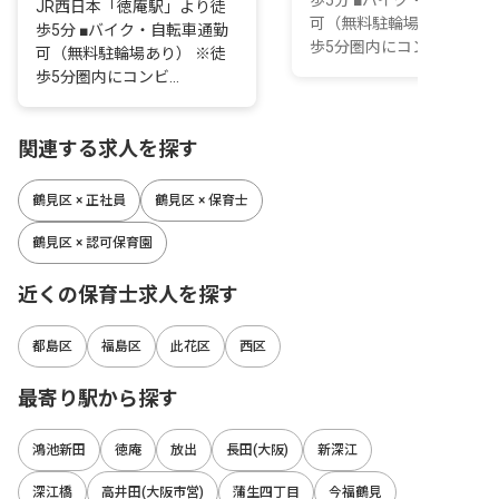
歩5分 ■バイク・自転車通
JR西日本「徳庵駅」より徒
可（無料駐輪場あり） ※
歩5分 ■バイク・自転車通勤
歩5分圏内にコンビ...
可（無料駐輪場あり） ※徒
歩5分圏内にコンビ...
関連する求人を探す
鶴見区 × 正社員
鶴見区 × 保育士
鶴見区 × 認可保育園
近くの保育士求人を探す
都島区
福島区
此花区
西区
最寄り駅から探す
鴻池新田
徳庵
放出
長田(大阪)
新深江
深江橋
高井田(大阪市営)
蒲生四丁目
今福鶴見