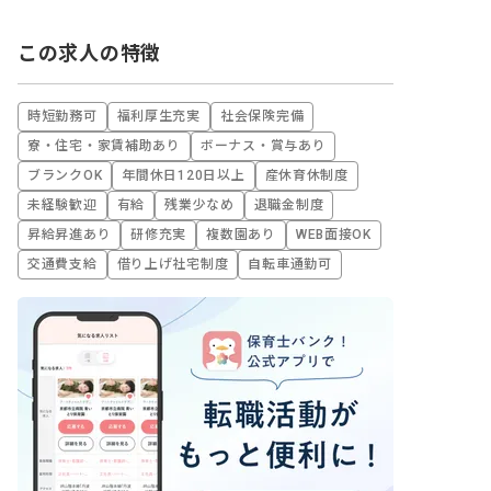
この求人の特徴
時短勤務可
福利厚生充実
社会保険完備
寮・住宅・家賃補助あり
ボーナス・賞与あり
ブランクOK
年間休日120日以上
産休育休制度
未経験歓迎
有給
残業少なめ
退職金制度
昇給昇進あり
研修充実
複数園あり
WEB面接OK
交通費支給
借り上げ社宅制度
自転車通勤可