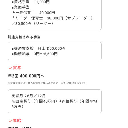
■資格手当　11,000円

■業態手当　

┗一般保育士　40,000円

┗リーダー保育士　38,000円（サブリーダー）
／30,500円（リーダー）　
別途支給される手当
■交通費支給　月上限50,000円

■勤続給与　0円～5,500円
賞与
年2回 400,000円〜
※会社業績および個人の勤務評価により決定します(記載は目安です)
支給月：6月／12月　

※固定賞与（年間40万円）+評価賞与（年間平均
8万円）
昇給