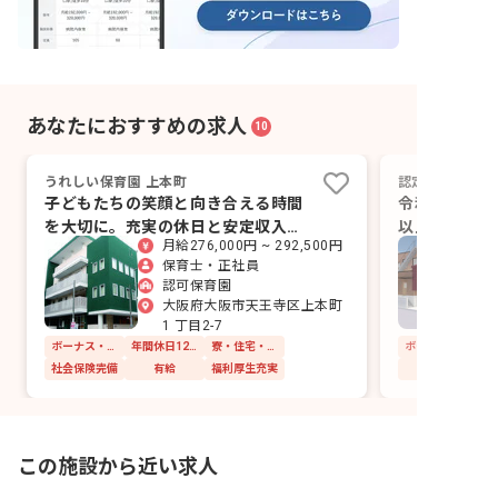
あなたにおすすめの求人
10
うれしい保育園 上本町
認定こども園 
子どもたちの笑顔と向き合える時間
令和8年8月
を大切に。充実の休日と安定収入も
以上、年休1
月給276,000円 ~ 292,500円
魅力♪
す
保育士・正社員
認可保育園
大阪府大阪市天王寺区上本町
1 丁目2-7
ボーナス・賞与あり
年間休日120日以上
寮・住宅・家賃補助あり
社会保険完備
有給
福利厚生充実
この施設から近い求人