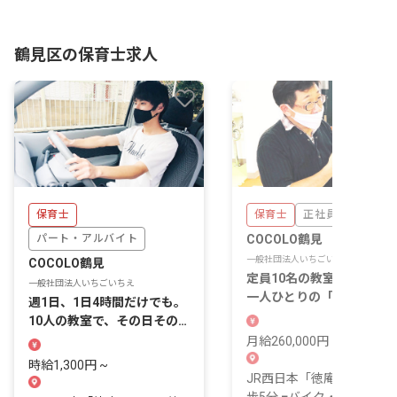
鶴見区の保育士求人
保育士
保育士
正社員
パート・アルバイト
COCOLO鶴見
一般社団法人いちごいちえ
COCOLO鶴見
定員10名の教室で、子ども
一般社団法人いちごいちえ
一人ひとりの「できた」に
週1日、1日4時間だけでも。
ち会う仕事です。
10人の教室で、その日その
子の「できた」に立ち会えま
月給260,000円 ~ 300,000
す。
時給1,300円 ~
JR西日本「徳庵駅」より