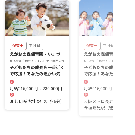
保育士
正社員
保育士
正社員
えがおの森保育園・いまづ
えがおの森保育園・つるみ
株式会社千趣会チャイルドケア 関西支社
株式会社千趣会チャイルドケア 関西
子どもたちの成長を一番近く
子どもたちの成長を一番近
で応援！あなたの温かい気持
で応援！あなたの温かい心
ちを活かしませんか？
輝く場所がここにあります
月給215,000円 ~ 230,000円
月給215,000円 ~ 230,000
JR片町線 放出駅（徒歩5分）
大阪メトロ長堀鶴見緑地線
今福鶴見駅（徒歩7分）