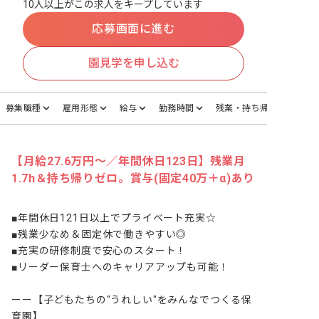
10人以上がこの求人をキープしています
応募画面に進む
園見学を申し込む
募集職種
雇用形態
給与
勤務時間
残業・持ち帰り
【月給27.6万円～／年間休日123日】残業月
1.7h＆持ち帰りゼロ。賞与(固定40万＋α)あり
■年間休日121日以上でプライベート充実☆

■残業少なめ＆固定休で働きやすい◎

■充実の研修制度で安心のスタート！

■リーダー保育士へのキャリアアップも可能！

ーー【子どもたちの"うれしい"をみんなでつくる保
育園】
