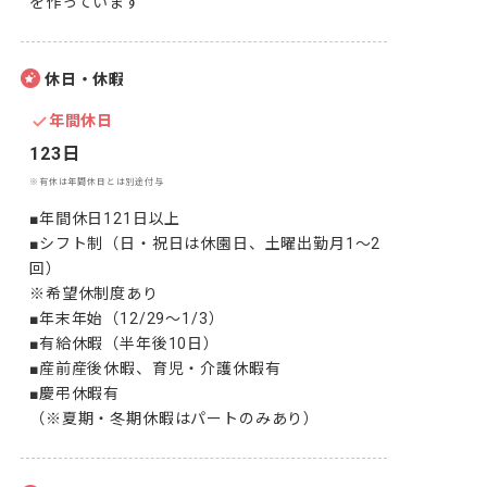
を作っています
休日・休暇
年間休日
123日
※有休は年間休日とは別途付与
■年間休日121日以上

■シフト制（日・祝日は休園日、土曜出勤月1～2
回）

※希望休制度あり

■年末年始（12/29～1/3）

■有給休暇（半年後10日）

■産前産後休暇、育児・介護休暇有

■慶弔休暇有

（※夏期・冬期休暇はパートのみあり）