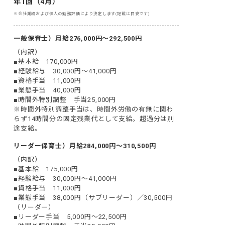
年1回（4月）
※会社業績および個人の勤務評価により決定します(記載は目安です)
一般保育士）月給276,000円～292,500円
（内訳）

■基本給　170,000円

■経験給与　30,000円～41,000円

■資格手当　11,000円

■業態手当　40,000円

■時間外特別調整　手当25,000円

※時間外特別調整手当は、時間外労働の有無に関わ
らず14時間分の固定残業代として支給。超過分は別
途支給。
リーダー保育士）月給284,000円～310,500円
（内訳）

■基本給　175,000円

■経験給与　30,000円～41,000円

■資格手当　11,000円

■業態手当　38,000円（サブリーダー）／30,500円
（リーダー）

■リーダー手当　5,000円～22,500円
