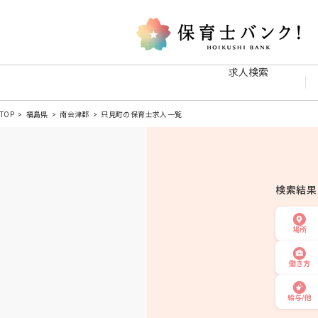
求人検索
TOP
福島県
南会津郡
只見町の保育士求人一覧
検索結
場所
働き方
給与/他