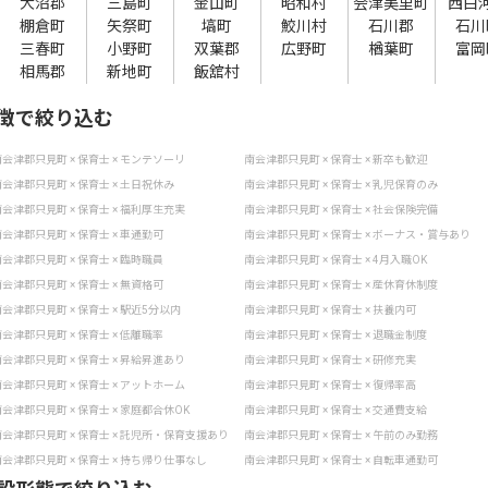
大沼郡
三島町
金山町
昭和村
会津美里町
西白
棚倉町
矢祭町
塙町
鮫川村
石川郡
石川
三春町
小野町
双葉郡
広野町
楢葉町
富岡
相馬郡
新地町
飯舘村
徴で絞り込む
会津郡只見町 × 保育士 × モンテソーリ
南会津郡只見町 × 保育士 × 新卒も歓迎
会津郡只見町 × 保育士 × 土日祝休み
南会津郡只見町 × 保育士 × 乳児保育のみ
会津郡只見町 × 保育士 × 福利厚生充実
南会津郡只見町 × 保育士 × 社会保険完備
会津郡只見町 × 保育士 × 車通勤可
南会津郡只見町 × 保育士 × ボーナス・賞与あり
会津郡只見町 × 保育士 × 臨時職員
南会津郡只見町 × 保育士 × 4月入職OK
会津郡只見町 × 保育士 × 無資格可
南会津郡只見町 × 保育士 × 産休育休制度
会津郡只見町 × 保育士 × 駅近5分以内
南会津郡只見町 × 保育士 × 扶養内可
会津郡只見町 × 保育士 × 低離職率
南会津郡只見町 × 保育士 × 退職金制度
会津郡只見町 × 保育士 × 昇給昇進あり
南会津郡只見町 × 保育士 × 研修充実
会津郡只見町 × 保育士 × アットホーム
南会津郡只見町 × 保育士 × 復帰率高
会津郡只見町 × 保育士 × 家庭都合休OK
南会津郡只見町 × 保育士 × 交通費支給
会津郡只見町 × 保育士 × 託児所・保育支援あり
南会津郡只見町 × 保育士 × 午前のみ勤務
会津郡只見町 × 保育士 × 持ち帰り仕事なし
南会津郡只見町 × 保育士 × 自転車通勤可