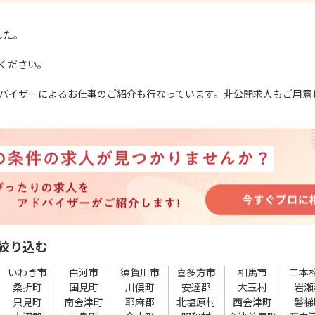
した。
ください。
バイザーによるお仕事のご紹介も行なっています。非公開求人もご用意
絞り込む
いわき市
白河市
須賀川市
喜多方市
相馬市
二本
桑折町
国見町
川俣町
安達郡
大玉村
岩瀬
只見町
南会津町
耶麻郡
北塩原村
西会津町
磐梯