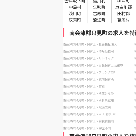
会津坂下町
湯川村
柳津町
中島村
矢吹町
東白川郡
浅川町
古殿町
田村郡
双葉町
浪江町
葛尾村
南会津郡只見町の求人を特
南会津郡只見町 × 保育士 × 社会福祉法人
南
南会津郡只見町 × 保育士 × 時短勤務可
南
南会津郡只見町 × 保育士 × リトミック
南
南会津郡只見町 × 保育士 × 男性保育士活躍中
南
南会津郡只見町 × 保育士 × ブランクOK
南
南会津郡只見町 × 保育士 × 夜間保育所
南
南会津郡只見町 × 保育士 × 有給
南
南会津郡只見町 × 保育士 × 残業少なめ
南
南会津郡只見町 × 保育士 × 正社員登用
南
南会津郡只見町 × 保育士 × 設備充実
南
南会津郡只見町 × 保育士 × WEB面接OK
南
南会津郡只見町 × 保育士 × 給食費補助
南
南会津郡只見町 × 保育士 × 学歴不問
南