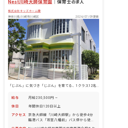
Nest川崎大師保育園
｜
保育士
の求人
株式会社キッズホーム欒
神奈川県/川崎市川崎区
2026/07/09更新
「じぶん」に気づき「じぶん」を育てる、1クラス12名の保育で確かな関わりを。
給与
月給230,500円 ~
休日
年間休日120日以上
アクセス
京急大師線「川崎大師駅」から徒歩4分
臨港バス「若宮八幡前」バス停から徒歩
3分 ■マイカー通勤OK（自費で有料駐車