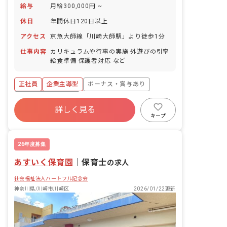
給与
月給300,000円 ~
休日
年間休日120日以上
アクセス
京急大師線「川崎大師駅」より徒歩1分
仕事内容
カリキュラムや行事の実施 外遊びの引率
給食準備 保護者対応 など
正社員
企業主導型
ボーナス・賞与あり
年間休日120日以上
詳しく見る
寮・住宅・家賃補助あり
社会保険完備
キープ
有給
福利厚生充実
残業少なめ
昇給昇進あり
26年度募集
あすいく保育園
｜
保育士
の求人
社会福祉法人ハートフル記念会
神奈川県/川崎市川崎区
2026/01/22更新