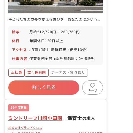
子どもたちの成長を支える喜びを。あなたの温かい心を活かしませんか？
給与
月給212,720円 ~ 289,760円
休日
年間休日120日以上
アクセス
JR南武線 川崎新町駅（徒歩13分）
仕事内容
保育業務全般 ■園児年齢層：0～5歳児
正社員
認可保育園
ボーナス・賞与あり
年間休日120日以上
詳しく見る
寮・住宅・家賃補助あり
社会保険完備
キープ
有給
退職金制度
昇給昇進あり
社会福祉法人
26年度募集
ミントリーフ川崎小田園
｜
保育士
の求人
株式会社グランドクロス