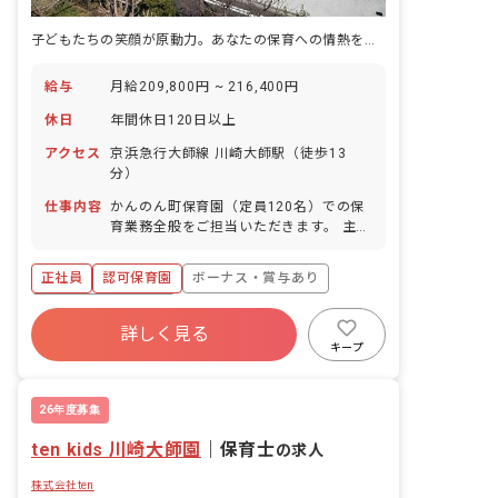
子どもたちの笑顔が原動力。あなたの保育への情熱を、ここで輝かせよう！
給与
月給209,800円 ~ 216,400円
休日
年間休日120日以上
アクセス
京浜急行大師線 川崎大師駅（徒歩13
分）
仕事内容
かんのん町保育園（定員120名）での保
育業務全般をご担当いただきます。 主な
業務内容: ・0~5歳児の保育業務 ・工
作、散歩、音楽、お絵かきなどの活動指
正社員
認可保育園
ボーナス・賞与あり
導 ・教材の検討および準備 ・行事の計
画、立案 ・連絡ノートの作成（主に手書
年間休日120日以上
き） ・施設内の安全点検 ■園庭有無：あ
詳しく見る
寮・住宅・家賃補助あり
社会保険完備
り
キープ
有給
退職金制度
残業少なめ
昇給昇進あり
26年度募集
ten kids 川崎大師園
｜
保育士
の求人
株式会社ten