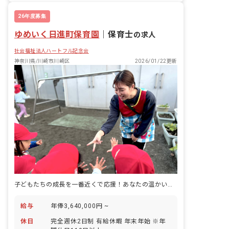
26年度募集
ゆめいく日進町保育園
｜
保育士
の求人
社会福祉法人ハートフル記念会
神奈川県/川崎市川崎区
2026/01/22更新
子どもたちの成長を一番近くで応援！あなたの温かい気持ちが輝く場所
給与
年俸3,640,000円 ~
休日
完全週休2日制 有給休暇 年末年始 ※年