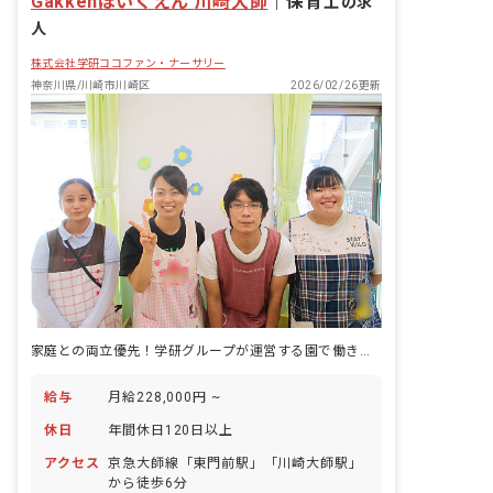
Gakkenほいくえん 川崎大師
｜
保育士
の求
人
株式会社学研ココファン・ナーサリー
神奈川県/川崎市川崎区
2026/02/26更新
家庭との両立優先！学研グループが運営する園で働きませんか？
給与
月給228,000円 ~
休日
年間休日120日以上
アクセス
京急大師線「東門前駅」「川崎大師駅」
から徒歩6分