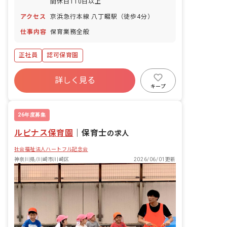
間休日110日以上
アクセス
京浜急行本線 八丁畷駅（徒歩4分）
仕事内容
保育業務全般
正社員
認可保育園
詳しく見る
キープ
26年度募集
ルピナス保育園
｜
保育士
の求人
社会福祉法人ハートフル記念会
神奈川県/川崎市川崎区
2026/06/01更新