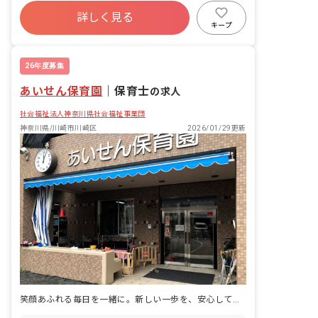
年間休日120日以上
社会保険完備
有給
詳しく見る
福利厚生充実
残業少なめ
昇給昇進あり
キープ
産休育休制度
26年度募集
あいせん保育園
｜
保育士
の求人
社会福祉法人神奈川県社会福祉事業団
神奈川県/川崎市川崎区
2026/01/29更新
笑顔あふれる毎日を一緒に。新しい一歩を、安心して踏み出せる環境です。