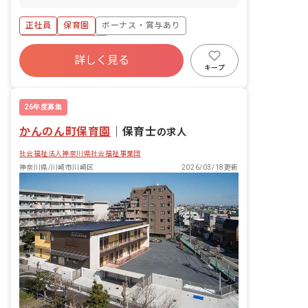
正社員
保育園
ボーナス・賞与あり
年間休日120日以上
詳しく見る
寮・住宅・家賃補助あり
社会保険完備
キープ
有給
福利厚生充実
退職金制度
残業少なめ
26年度募集
かんのん町保育園
｜
保育士
の求人
社会福祉法人神奈川県社会福祉事業団
神奈川県/川崎市川崎区
2026/03/18更新