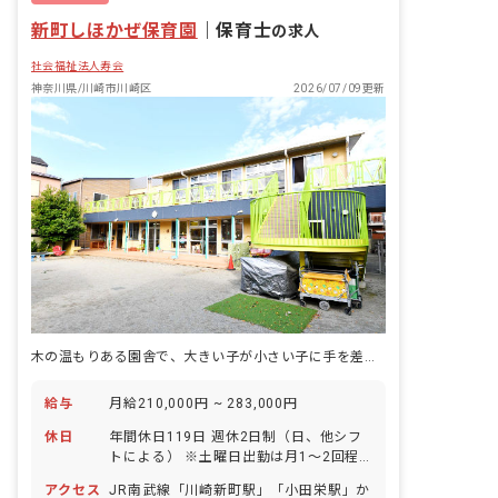
新町しほかぜ保育園
｜
保育士
の求人
社会福祉法人寿会
神奈川県/川崎市川崎区
2026/07/09更新
木の温もりある園舎で、大きい子が小さい子に手を差し伸べる。自由な心を育む保育がここにある。
給与
月給210,000円 ~ 283,000円
休日
年間休日119日 週休2日制（日、他シフ
トによる） ※土曜日出勤は月1～2回程
度、勤務時間数に応じて平日に振替休日
アクセス
JR南武線「川崎新町駅」「小田栄駅」か
を設けます。 祝日 有給休暇（法定通り