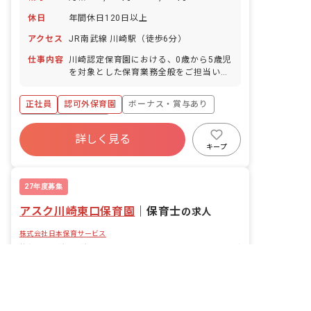
休日
年間休日120日以上
アクセス
JR南武線 川崎駅（徒歩6分）
仕事内容
川崎認定保育園における、0歳から5歳児
を対象とした保育業務全般をご担当いた
だきます。 ■園児年齢層：0～5歳児 ■園
庭有無：あり
正社員
認可外保育園
ボーナス・賞与あり
年間休日120日以上
詳しく見る
寮・住宅・家賃補助あり
社会保険完備
キープ
有給
退職金制度
昇給昇進あり
設備充実
27年度募集
アスク川崎東口保育園
｜
保育士
の求人
株式会社日本保育サービス
神奈川県/川崎市川崎区
2026/02/26更新
非公開の求人多数！ 紹介登録はこちら
川崎市川崎区の求人を紹介してもらう