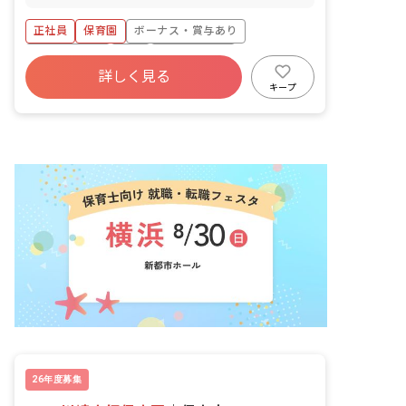
「必ずお休みが必要な日」の相談が可能
業務全般 ★働いている方の実際のお声は
です！オンオフのメリハリをつけて、プ
こちら↓
正社員
保育園
ボーナス・賞与あり
ライベートも充実できます。 ◆新規開設
https://www.hoikushibank.com/company/ten
園も多い中、産休育休取得実績あり。男
「やりたい保育を行える！」「楽しみな
社会保険完備
有給
福利厚生充実
性スタッフも取得しました！ ライフステ
がら学べる！」「産育休をスムーズにと
詳しく見る
退職金制度
残業少なめ
昇給昇進あり
ージの変化に合わせて安心して長く活躍
れる体制がある」等、ポジティブな声が
キープ
できる環境です。
たくさん！
産休育休制度
26年度募集