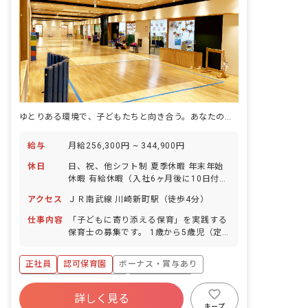
ゆとりある環境で、子どもたちと向き合う。あなたの理想の保育がここにあります。
給与
月給256,300円 ~ 344,900円
休日
日、祝、他シフト制 夏季休暇 年末年始
休暇 有給休暇（入社6ヶ月後に10日付
与） ※年間休日115日
アクセス
ＪＲ南武線 川崎新町駅（徒歩4分）
仕事内容
「子どもに寄り添える保育」を実践する
保育士の募集です。 1歳から5歳児（定
員60名）の保育業務全般を担当していた
だきます。 ・昨年度の有給休暇消化率は
正社員
認可保育園
ボーナス・賞与あり
89%で、100%を目指しています。柔軟
なシフト対応が可能です。 ・川崎市保育
寮・住宅・家賃補助あり
社会保険完備
士修学資金貸付制度や借上げ社宅制度な
詳しく見る
有給
福利厚生充実
退職金制度
ど、多様な制度が利用可能です。 ・これ
キープ