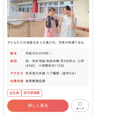
子どもたちの成長を支える喜びを。充実の待遇であなたの未来を応援します！
給与
月給300,000円 ~
休日
他、年末年始 有給休暇 月9日休み（2月
は8日） ※年間休日110日
アクセス
京浜急行本線 八丁畷駅（徒歩5分）
仕事内容
保育業務全般
正社員
認可保育園
詳しく見る
キープ