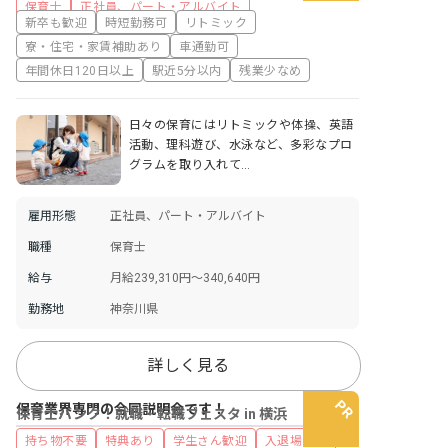
保育士
正社員、パート・アルバイト
新卒も歓迎
時短勤務可
リトミック
寮・住宅・家賃補助あり
車通勤可
年間休日120日以上
駅近5分以内
残業少なめ
日々の保育にはリトミックや体操、英語
活動、理科遊び、水泳など、多彩なプロ
グラムを取り入れて…
雇用形態
正社員、パート・アルバイト
職種
保育士
給与
月給239,310円～340,640円
勤務地
神奈川県
詳しく見る
保育業界専門の合同説明会です！
保育士バンク！就職・転職フェスタ in 横浜
持ち物不要
特典あり
学生さん歓迎
入退場自由