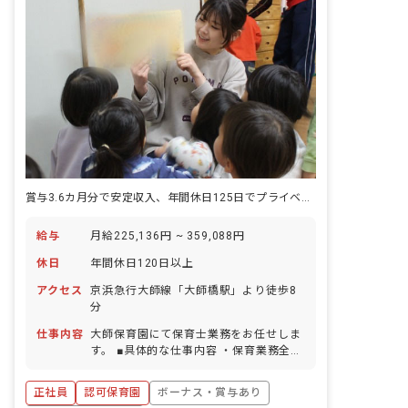
賞与3.6カ月分で安定収入、年間休日125日でプライベートも充実♪
給与
月給225,136円 ~ 359,088円
休日
年間休日120日以上
アクセス
京浜急行大師線「大師橋駅」より徒歩8
分
仕事内容
大師保育園にて保育士業務をお任せしま
す。 ■具体的な仕事内容 ・保育業務全般
・クラス担任 ・行事の企画、準備、記録
作成 ・環境整備 等
正社員
認可保育園
ボーナス・賞与あり