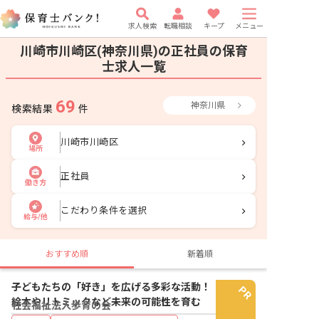
求人検索
転職相談
キープ
メニュー
川崎市川崎区(神奈川県)の正社員の保育
士求人一覧
69
神奈川県
検索結果
件
川崎市川崎区
場所
正社員
働き方
こだわり条件を選択
給与/他
おすすめ順
新着順
子どもたちの「好き」を広げる多彩な活動！
絵本やリトミックなど未来の可能性を育む
社会福祉法人歩育の会