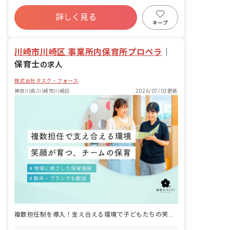
年間休日120日以上
詳しく見る
寮・住宅・家賃補助あり
社会保険完備
キープ
有給
福利厚生充実
退職金制度
残業少なめ
川崎市川崎区 事業所内保育所プロペラ
｜
保育士
の求人
株式会社タスク・フォース
神奈川県/川崎市川崎区
2026/07/03更新
複数担任制を導入！支え合える環境で子どもたちの笑顔を育みませんか