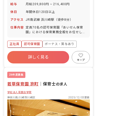
給与
月給209,800円 ~ 216,400円
休日
年間休日120日以上
アクセス
JR南武線 浜川崎駅（徒歩8分）
仕事内容
定員70名の認可保育園「あいせん保育
園」における保育業務全般をお任せしま
す。 主な業務内容: ・0歳~5歳児の保育
業務（工作、散歩、音楽、お絵かきな
正社員
認可保育園
ボーナス・賞与あり
ど） ・教材の検討・準備 ・行事の計
画・立案 ・連絡ノートの作成（主に手書
年間休日120日以上
き） ・施設内の安全点検 複数担当制を
詳しく見る
寮・住宅・家賃補助あり
社会保険完備
導入しており、安心して業務に取り組め
キープ
る環境です。 未経験の方やブランクのあ
有給
退職金制度
残業少なめ
る方も歓迎いたします。先輩スタッフが
昇給昇進あり
マンツーマンで丁寧に指導しますので、
26年度募集
ご自身のペースで業務を習得いただけま
若草保育園 京町
す。 ■園庭有無：あり
｜
保育士
の求人
学校法人若葉台学院
神奈川県/川崎市川崎区
2025/12/03更新