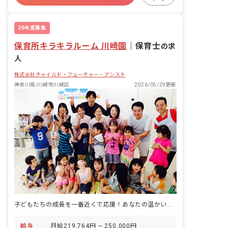
から保育士の仕事を始めたい方、ブラン
残業少なめ
昇給昇進あり
クのある方も歓迎いたします。
26年度募集
保育所キラキラルーム 川崎園
｜
保育士
の求
人
株式会社チャイルド・フューチャー・アシスト
神奈川県/川崎市川崎区
2026/05/29更新
子どもたちの成長を一番近くで応援！あなたの温かい心が輝く場所です。
給与
月給219,764円 ~ 250,000円