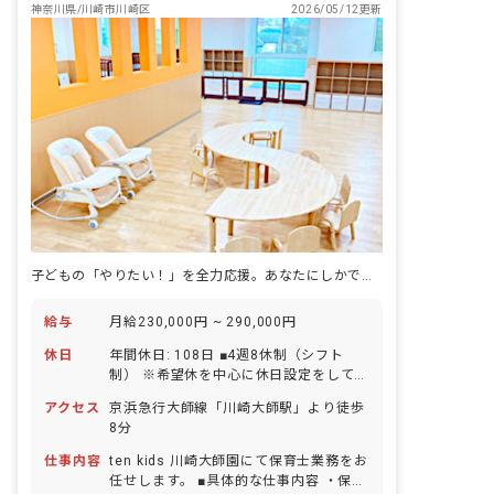
神奈川県/川崎市川崎区
2026/05/12更新
子どもの「やりたい！」を全力応援。あなたにしかできない保育を実現♪
給与
月給230,000円 ~ 290,000円
休日
年間休日: 108日 ■4週8休制（シフト
制） ※希望休を中心に休日設定をしてい
ます。 ■有給休暇（入社日に10日付与）
アクセス
京浜急行大師線「川崎大師駅」より徒歩
■産前産後休暇（産休取得率100％） ■育
8分
児休暇 ■慶弔休暇、結婚休暇などの特別
休暇あり ◆株式会社tenでは、希望休が
仕事内容
ten kids 川崎大師園にて保育士業務をお
取りやすい環境を整えています。 毎月
任せします。 ■具体的な仕事内容 ・保育