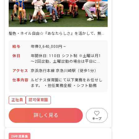
髪色・ネイル自由☆『あなたらしさ』を活かして、無理なく長く働ける保育園♪
給与
年俸3,640,000円 ~
休日
年間休日: 110日 シフト制 ※土曜は月1
～2回出勤、土曜出勤の場合は平日に公
休あり 祝日 年末年始休暇 有給休暇（取
アクセス
京浜急行本線 京急川崎駅（徒歩1分）
得率90％／半日単位での有給取得可能／
5日連続の連休も可） 特別休暇（結婚・
仕事内容
ルピナス保育園にて以下業務をお任せし
出産等慶弔） 産前産後・育児休暇（取得
ます。 ・担任業務全般 ・シフト勤務
率100％／復帰率100％） 介護休暇 子の
看護休業 ※1人につき年間5日 生理休暇
正社員
認可保育園
裁判員休暇 母子健康管理のための休暇
詳しく見る
キープ
26年度募集