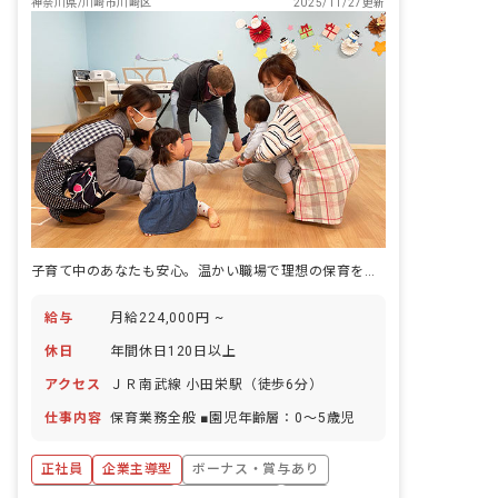
神奈川県/川崎市川崎区
2025/11/27更新
子育て中のあなたも安心。温かい職場で理想の保育を実現しませんか？
給与
月給224,000円 ~
休日
年間休日120日以上
アクセス
ＪＲ南武線 小田栄駅（徒歩6分）
仕事内容
保育業務全般 ■園児年齢層：0～5歳児
正社員
企業主導型
ボーナス・賞与あり