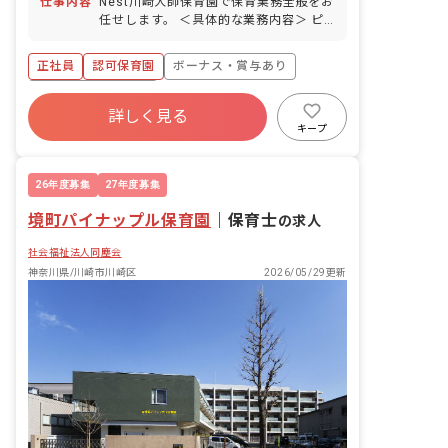
仕事内容
Nest川崎大師保育園で保育業務全般をお
場契約）
任せします。 ＜具体的な業務内容＞ ピ
アノ 週案作成 月案作成 日誌作成 クラス
通信作成 壁面制作 外遊び 園外へのお散
正社員
認可保育園
ボーナス・賞与あり
歩
年間休日120日以上
詳しく見る
寮・住宅・家賃補助あり
社会保険完備
キープ
有給
福利厚生充実
残業少なめ
昇給昇進あり
26年度募集
27年度募集
境町パイナップル保育園
｜
保育士
の求人
社会福祉法人同塵会
神奈川県/川崎市川崎区
2026/05/29更新