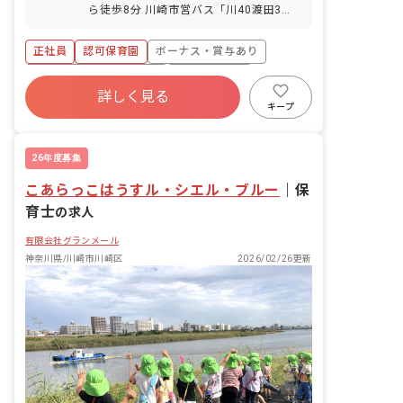
ら徒歩8分 川崎市営バス「川40渡田3丁
付与、半日単位取得可） 特別有給休暇
目」下車徒歩5分 JR各線「川崎駅」から
（入職から6カ月間限定で通常の有給休
バス「成就前」下車徒歩3分 ※マイカ
暇とは別に付与） 年末年始休暇（12/29
正社員
認可保育園
ボーナス・賞与あり
ー・バイク・自転車通勤OK（無料駐輪場
～1/3） 産休育休制度（取得率100％！
完備） ・川崎駅からのバスの本数も多
寮・住宅・家賃補助あり
社会保険完備
復帰実績もあり） 看護休暇（取得実績あ
く、バス通勤もしやすいです。住宅地内
詳しく見る
り） 介護休暇（取得実績あり）
有給
退職金制度
残業少なめ
にあるので帰宅時間帯も人通りが多いで
キープ
す。 ・お散歩に行ける公園が近隣にあ
昇給昇進あり
産休育休制度
り、園から徒歩5分圏内にコンビニもあ
ります。
26年度募集
こあらっこはうすル・シエル・ブルー
｜
保
育士
の求人
有限会社グランメール
神奈川県/川崎市川崎区
2026/02/26更新