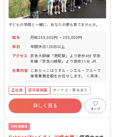
子どもの笑顔と一緒に、あなたの夢も育てませんか。月給25万円以上で安心スタート
給与
月給255,000円 ~ 255,000円
休日
年間休日120日以上
アクセス
京急大師線「港町駅」より徒歩4分 京急
本線「京急川崎駅」より徒歩11分 JR各
線「川崎駅」より徒歩15分
仕事内容
こあらっこはうすル・シエル・ブルーで
保育業務全般をお任せします。 ＜具体的
な仕事内容＞ 週案作成 月案作成 日誌作
成 クラス通信作成 外遊び 園外へのお散
正社員
認可保育園
ボーナス・賞与あり
歩
年間休日120日以上
詳しく見る
寮・住宅・家賃補助あり
社会保険完備
キープ
有給
福利厚生充実
残業少なめ
昇給昇進あり
26年度募集