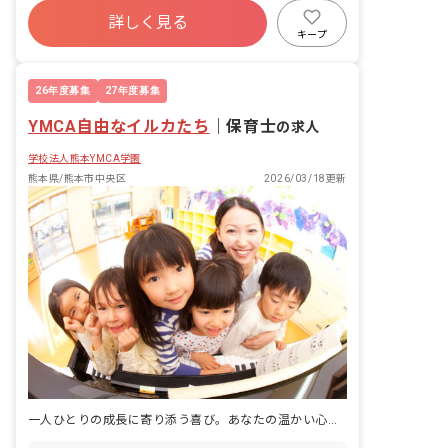
詳しく見る
社会保険完備
残業少なめ
昇給昇進あり
キープ
車通勤可
駅近5分以内
26年度募集
27年度募集
YMCA自由なイルカたち
｜
保育士
の求人
学校法人熊本YMCA学園
熊本県/熊本市中央区
2026/03/18更新
一人ひとりの成長に寄り添う喜び。あなたの温かい心が輝く場所です。