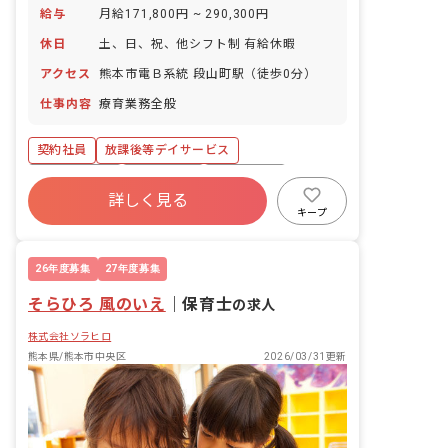
給与
月給171,800円 ~ 290,300円
休日
土、日、祝、他シフト制 有給休暇
アクセス
熊本市電Ｂ系統 段山町駅（徒歩0分）
仕事内容
療育業務全般
契約社員
放課後等デイサービス
社会保険完備
退職金制度
残業少なめ
詳しく見る
車通勤可
正社員登用
交通費支給
キープ
26年度募集
27年度募集
そらひろ 風のいえ
｜
保育士
の求人
株式会社ソラヒロ
熊本県/熊本市中央区
2026/03/31更新