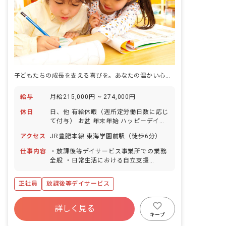
子どもたちの成長を支える喜びを。あなたの温かい心、ここで輝かせませんか？
給与
月給215,000円 ~ 274,000円
休日
日、他 有給休暇（週所定労働日数に応じ
て付与） お盆 年末年始 ハッピーデイ特
別休暇: 1日/年 産前産後休業 育児休業
アクセス
JR豊肥本線 東海学園前駅（徒歩6分）
仕事内容
・放課後等デイサービス事業所での業務
全般 ・日常生活における自立支援
（SST・感覚統合・日常生活動作・食育
など） ・送迎業務（社用車:軽、普通自
正社員
放課後等デイサービス
動車AT車） ・その他、上記に付随する
業務
詳しく見る
キープ