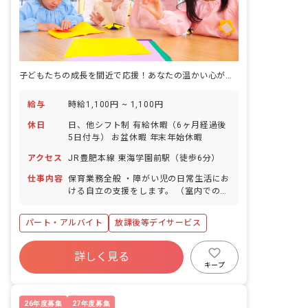
子どもたちの成長を間近で応援！あなたの温かい心が輝く場所がここにあります。
給与
時給1,100円 ~ 1,100円
休日
日、他シフト制 有給休暇（6ヶ月経過後
5日付与） お盆休暇 年末年始休暇
アクセス
JR豊肥本線 東海学園前駅（徒歩6分）
仕事内容
保育業務全般 ・障がい児の日常生活にお
ける自立の支援をします。 （室内での
SST、運動、クラフトなど、施設外活動
等の支援） ・送迎業務（社用車:軽、普
パート・アルバイト
放課後等デイサービス
通自動車AT車） ・定員10名の児童に対
して支援員4~6名で担当します。 ・その
他、上記に付随する業務
詳しく見る
キープ
26年度募集
27年度募集