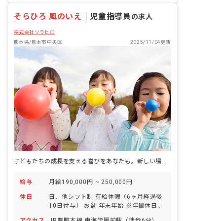
そらひろ 風のいえ
｜
児童指導員
の求人
株式会社ソラヒロ
熊本県/熊本市中央区
2025/11/04更新
子どもたちの成長を支える喜びをあなたも。新しい場所で輝く未来を見つけませんか？
給与
月給190,000円 ~ 250,000円
休日
日、他シフト制 有給休暇（6ヶ月経過後
10日付与） お盆 年末年始 ※年間休日
107日
アクセス
JR豊肥本線 東海学園前駅（徒歩6分）