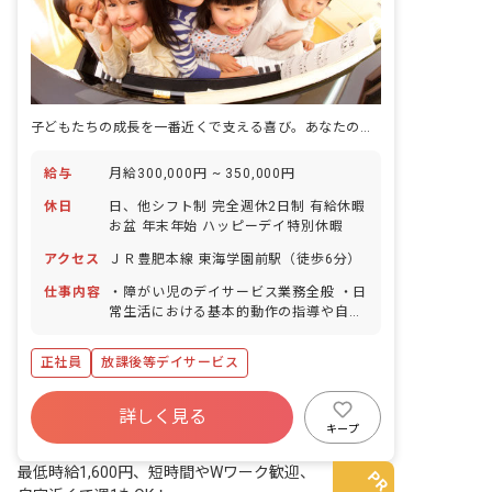
子どもたちの成長を一番近くで支える喜び。あなたの経験が輝く場所です！
給与
月給300,000円 ~ 350,000円
休日
日、他シフト制 完全週休2日制 有給休暇
お盆 年末年始 ハッピーデイ特別休暇
アクセス
ＪＲ豊肥本線 東海学園前駅（徒歩6分）
仕事内容
・障がい児のデイサービス業務全般 ・日
常生活における基本的動作の指導や自立
支援 ・療育の個別支援計画 ・保護者と
の相談業務 ・送迎業務（社用車:軽、普
正社員
放課後等デイサービス
通自動車AT車） ・その他、上記に付随
する業務 ・レセプト業務
詳しく見る
キープ
最低時給1,600円、短時間やWワーク歓迎、