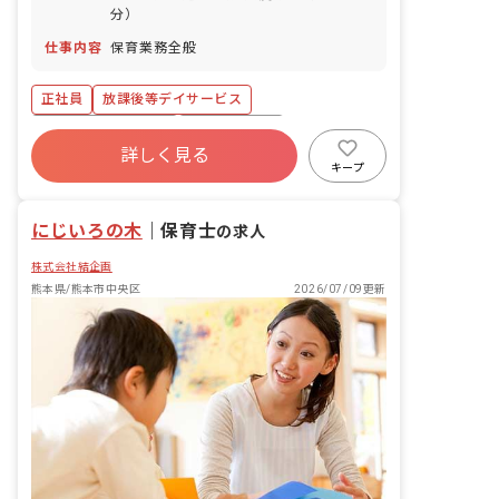
分）
仕事内容
保育業務全般
正社員
放課後等デイサービス
ボーナス・賞与あり
社会保険完備
詳しく見る
車通勤可
未経験歓迎
キープ
にじいろの木
｜
保育士
の求人
株式会社結企画
熊本県/熊本市中央区
2026/07/09更新