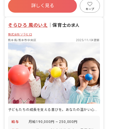
他、上記に付随する業務
詳しく見る
キープ
そらひろ 風のいえ
｜
保育士
の求人
株式会社ソラヒロ
熊本県/熊本市中央区
2025/11/04更新
子どもたちの成長を支える喜びを。あなたの温かい心が未来を育む、新しい場所で輝きませんか？
給与
月給190,000円 ~ 250,000円