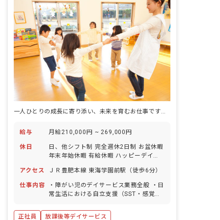
一人ひとりの成長に寄り添い、未来を育むお仕事です！あなたの温かい気持ちをここで活かしませんか？
給与
月給210,000円 ~ 269,000円
休日
日、他シフト制 完全週休2日制 お盆休暇
年末年始休暇 有給休暇 ハッピーデイ特
別休暇: 1日/年 産前産後休業 育児休業
アクセス
ＪＲ豊肥本線 東海学園前駅（徒歩6分）
仕事内容
・障がい児のデイサービス業務全般 ・日
常生活における自立支援（SST・感覚統
合・日常生活動作・校外学習等のサポー
ト） ・送迎業務（社用車:軽、普通自動
正社員
放課後等デイサービス