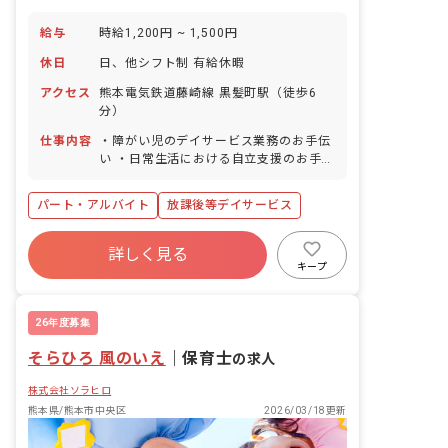
給与
時給1,200円 ~ 1,500円
休日
日、他シフト制 有給休暇
アクセス
熊本電気鉄道藤崎線 黒髪町駅（徒歩6
分）
仕事内容
・障がい児のデイサービス業務のお手伝
い ・日常生活における自立支援のお手伝
い ・送迎業務（社用車:軽、普通自動車
AT車） ・その他、上記に付随する業務
パート・アルバイト
放課後等デイサービス
詳しく見る
キープ
26年度募集
そらひろ 風のいえ
｜
保育士
の求人
株式会社ソラヒロ
熊本県/熊本市中央区
2026/03/18更新