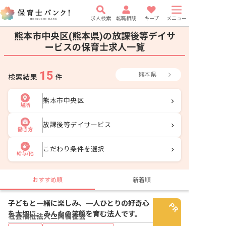
求人検索
転職相談
キープ
メニュー
熊本市中央区(熊本県)の放課後等デイサ
ービスの保育士求人一覧
15
熊本県
検索結果
件
熊本市中央区
場所
放課後等デイサービス
働き方
こだわり条件を選択
給与/他
おすすめ順
新着順
子どもと一緒に楽しみ、一人ひとりの好奇心
を大切に。みんなの笑顔を育む法人です。
社会福祉法人二岡福祉会