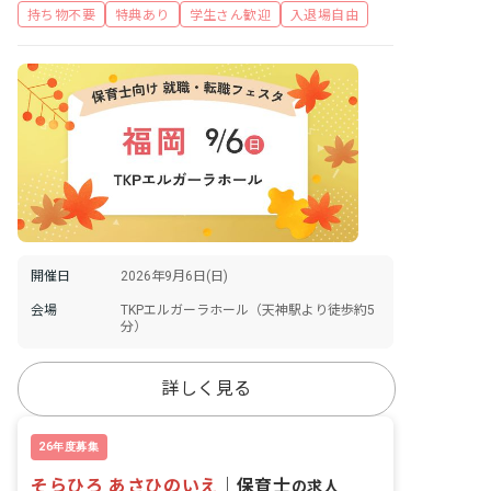
持ち物不要
特典あり
学生さん歓迎
入退場自由
開催日
2026年9月6日(日)
会場
TKPエルガーラホール（天神駅より徒歩約5
分）
詳しく見る
26年度募集
そらひろ あさひのいえ
｜
保育士
の求人