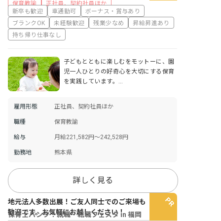
保育教諭
正社員、契約社員ほか
新卒も歓迎
車通勤可
ボーナス・賞与あり
ブランクOK
未経験歓迎
残業少なめ
昇給昇進あり
持ち帰り仕事なし
子どもとともに楽しむをモットーに、園
児一人ひとりの好奇心を大切にする保育
を実践しています。…
雇用形態
正社員、契約社員ほか
職種
保育教諭
給与
月給221,582円～242,528円
勤務地
熊本県
詳しく見る
地元法人多数出展！ご友人同士でのご来場も
歓迎です。お気軽にお越しください！
保育士バンク！就職・転職フェスタ in 福岡