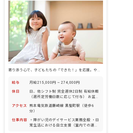
寄り添う心で、子どもたちの「できた！」を応援。やりがいあふれる毎日を。
給与
月給215,000円 ~ 274,000円
休日
日、他シフト制 完全週休2日制 有給休暇
（週所定労働日数に応じて付与） お盆
年末年始 ハッピーデイ特別休暇：1日/
アクセス
熊本電気鉄道藤崎線 黒髪町駅（徒歩6
年 産前産後休業 育児休業
分）
仕事内容
・障がい児のデイサービス業務全般 ・日
常生活における自立支援（室内での運
動、クラフト教室、課外授業等の支援）