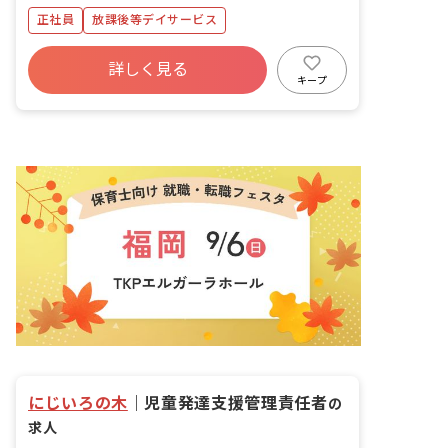
・送迎業務（社用車:軽、普通自動車AT
正社員
放課後等デイサービス
車） ・その他、上記に付随する業務
詳しく見る
キープ
にじいろの木
｜
児童発達支援管理責任者
の
求人