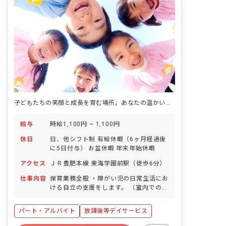
子どもたちの笑顔と成長を育む場所。あなたの温かい心で未来を一緒に彩りましょう！
給与
時給1,100円 ~ 1,100円
休日
日、他シフト制 有給休暇（6ヶ月経過後
に5日付与） お盆休暇 年末年始休暇
アクセス
ＪＲ豊肥本線 東海学園前駅（徒歩6分）
仕事内容
保育業務全般 ・障がい児の日常生活にお
ける自立の支援をします。 （室内での
SST、運動、クラフトなど、施設外活動
等の支援） ・送迎業務（社用車:軽、普
パート・アルバイト
放課後等デイサービス
通自動車AT車） ・定員10名の児童に対
して支援員4~6名で担当します。 ・その