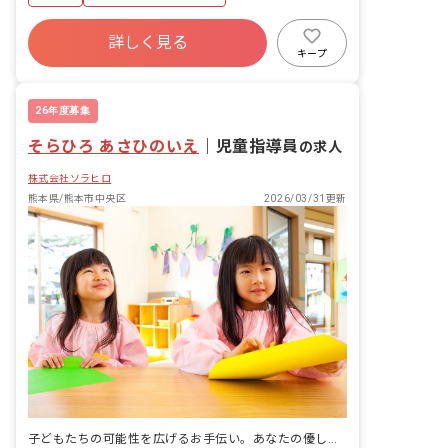
車AT車） ・その他、上記に付随する業
務
詳しく見る
キープ
26年度募集
そらひろ あさひのいえ
｜
児童指導員
の求人
株式会社ソラヒロ
熊本県/熊本市中央区
2026/03/31更新
子どもたちの可能性を広げるお手伝い。あなたの優しさが、未来を照らします。