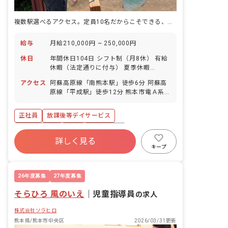
複数駅選べるアクセス。定員10名だからこそできる、一人ひとりの成長を見守る療育。
給与
月給210,000円 ~ 250,000円
休日
年間休日104日 シフト制（月8休） 有給
休暇（法定通りに付与） 夏季休暇
（8/13～8/15の3日間） 年末年始休暇
アクセス
阿蘇高原線「南熊本駅」徒歩6分 阿蘇高
（12/30～1/3の5日間） 産休・育休制
原線「平成駅」徒歩12分 熊本市電Ａ系
度（7名の取得実績あり／復帰率
統「河原町駅」徒歩19分 ※マイカー、
90％！）
バイク、自転車通勤OK（無料の駐車場と
正社員
放課後等デイサービス
駐輪場を完備）
社会保険完備
有給
退職金制度
詳しく見る
残業少なめ
産休育休制度
車通勤可
キープ
未経験歓迎
新卒も歓迎
26年度募集
27年度募集
そらひろ 風のいえ
｜
児童指導員
の求人
株式会社ソラヒロ
熊本県/熊本市中央区
2026/03/31更新