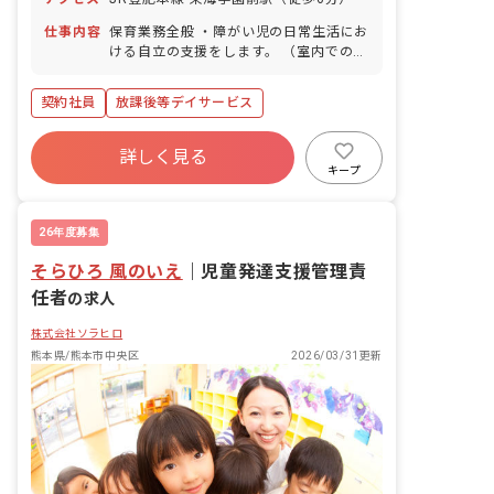
仕事内容
保育業務全般 ・障がい児の日常生活にお
ける自立の支援をします。 （室内での
SST、運動、クラフトなど、施設外活動
等の支援） ・送迎業務（社用車:軽、普
契約社員
放課後等デイサービス
通自動車 AT車） ・定員10名の児童に対
して支援員4~6名で担当します。 ・その
他、上記に付随する業務。 ・土、祝日勤
詳しく見る
務の出来る方。
キープ
26年度募集
そらひろ 風のいえ
｜
児童発達支援管理責
任者
の求人
株式会社ソラヒロ
熊本県/熊本市中央区
2026/03/31更新