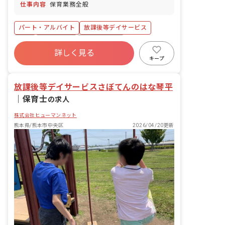
仕事内容
保育業務全般
パート・アルバイト
放課後等デイサービス
有給
残業少なめ
昇給昇進あり
詳しく見る
産休育休制度
車通勤可
未経験歓迎
キープ
週2.3日~OK
研修充実
放課後等デイサービスさぼてんのはな琴平
｜
保育士
の求人
株式会社ヒューマンネット
熊本県/熊本市中央区
2026/04/20更新