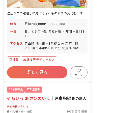
送迎バスの窓越しに見える子どもの表情の変化を、誰よりも近くで見届ける仕事です。
給与
月給260,000円 ~ 300,000円
休日
日、他シフト制 有給休暇 ・年間休日123
日
アクセス
蔚山町 熊本市電B系統 2 分 新町（熊
本） 熊本市電B系統 2 分 洗馬橋 熊本市
電B系統 5 分 段山町 熊本市電B系統 6 分
西辛島町 熊本市電B系統 7 分
正社員
放課後等デイサービス
詳しく見る
キープ
26年度募集
27年度募集
そらひろ あさひのいえ
｜
児童指導員
の求人
株式会社ソラヒロ
熊本県/熊本市中央区
2026/03/31更新