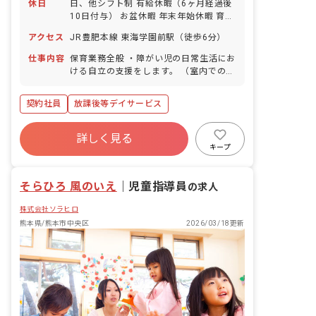
休日
日、他シフト制 有給休暇（6ヶ月経過後
10日付与） お盆休暇 年末年始休暇 育児
休業取得実績あり ※年間休日107日
アクセス
JR豊肥本線 東海学園前駅（徒歩6分）
仕事内容
保育業務全般 ・障がい児の日常生活にお
ける自立の支援をします。 （室内での
SST、運動、クラフトなど、施設外活動
等の支援） ・送迎業務（社用車:軽、普
契約社員
放課後等デイサービス
通自動車 AT車） ・定員10名の児童に対
して支援員4~6名で担当します。 ・その
他、上記に付随する業務。 ・土、祝日勤
詳しく見る
務の出来る方。
キープ
そらひろ 風のいえ
｜
児童指導員
の求人
株式会社ソラヒロ
熊本県/熊本市中央区
2026/03/18更新