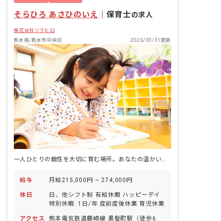
そらひろ あさひのいえ
｜
保育士
の求人
株式会社ソラヒロ
熊本県/熊本市中央区
2026/03/31更新
一人ひとりの個性を大切に育む場所。あなたの温かい心で、子どもたちの未来を輝かせませんか？
給与
月給215,000円 ~ 274,000円
休日
日、他シフト制 有給休暇 ハッピーデイ
特別休暇: 1日/年 産前産後休業 育児休業
アクセス
熊本電気鉄道藤崎線 黒髪町駅（徒歩6