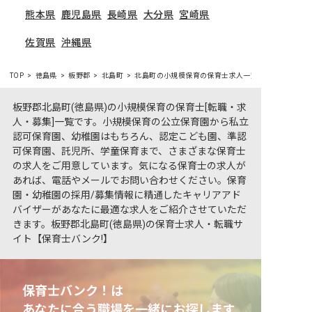
熊本県
鹿児島県
長崎県
大分県
宮崎県
佐賀県
沖縄県
TOP
徳島県
板野郡
北島町
北島町の小規模保育の保育士求人一覧
板野郡北島町(徳島県)の小規模保育の保育士[転職・求
人・募集]一覧です。小規模保育の公立保育園から私立
認可保育園、幼稚園はもちろん、認定こども園、準認
可保育園、託児所、学童保育まで、さまざまな保育士
の求人をご用意しています。気になる保育士の求人が
あれば、電話やメールでお問い合わせください。保育
園・幼稚園の採用/募集情報に精通したキャリアアド
バイザーがあなたに最適な求人をご紹介させていただ
きます。板野郡北島町(徳島県)の保育士求人・転職サ
イト【保育士バンク!】
保育士バンク！は
あなたに合う職場を一緒にお探します