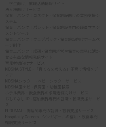
「学生向け」就職活動情報サイト
法人様向けサービス
保育士バンク！コネクト - 保育施設向けの業務支援シ
ステム
保育士バンク！パレット - 保育施設専門の職員マネジ
メントツール
保育士バンク！ウェブパック - 保育施設向けホームペ
ージ制作
保育士バンク！総研 - 保育園経営や保育の実務に活か
せる有益な情報発信サイト
育児者様向けサービス
KIDSNA STYLE - 「育てるを考える」子育て情報メデ
ィア
KIDSNAシッター - ベビーシッターサービス
KIDSNA園ナビ - 保育園・幼稚園検索
ホテル業界・飲食業界の求職者様向けサービス
おもてなしHR - 宿泊業界専門の就職・転職支援サービ
ス
FURUMAU - 調理師専門の就職・転職支援サービス
Hospitality Careers - シンガポールの宿泊・飲食専門
転職支援サービス