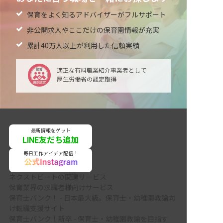
保育をよく知るアドバイザーがフルサポート
非公開求人やここだけの保育園情報が充実
累計40万人以上が利用した信頼実績
適正な有料職業紹介事業者として
厚生労働省の認定取得
最新情報をゲット
LINE友だち追加
毎日工作アイデア配信！
ネクストビートの関連サービス
保育業界の求職者様向けサービス
保育士バンク！ - 日本最大級。保育士・幼稚園教諭向
け転職支援サイト
保育士バンク！新卒 - 保育士・幼稚園教諭を目指す