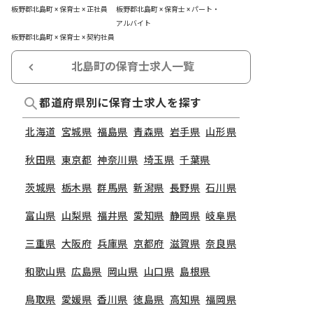
板野郡北島町 × 保育士 × 正社員
板野郡北島町 × 保育士 × パート・
アルバイト
板野郡北島町 × 保育士 × 契約社員
北島町の保育士求人一覧
都道府県別に保育士求人を探す
北海道
宮城県
福島県
青森県
岩手県
山形県
秋田県
東京都
神奈川県
埼玉県
千葉県
茨城県
栃木県
群馬県
新潟県
長野県
石川県
富山県
山梨県
福井県
愛知県
静岡県
岐阜県
三重県
大阪府
兵庫県
京都府
滋賀県
奈良県
和歌山県
広島県
岡山県
山口県
島根県
鳥取県
愛媛県
香川県
徳島県
高知県
福岡県