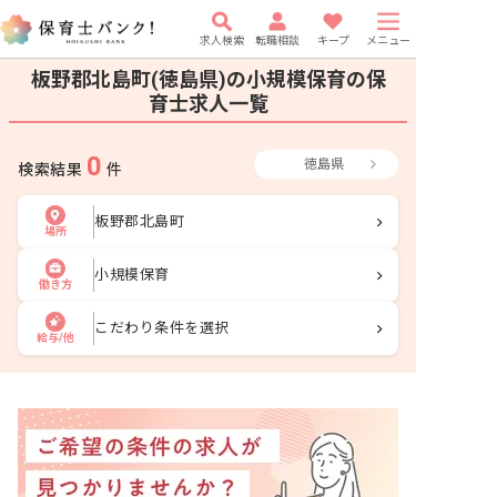
求人検索
転職相談
キープ
メニュー
板野郡北島町(徳島県)の小規模保育の保
育士求人一覧
0
徳島県
検索結果
件
板野郡北島町
場所
小規模保育
働き方
こだわり条件を選択
給与/他