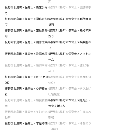
迎
板野郡北島町 × 保育士 × 残業少な
板野郡北島町 × 保育士 × 低離職率
め
板野郡北島町 × 保育士 × 退職金制
板野郡北島町 × 保育士 × 勤務地選
度
択可
板野郡北島町 × 保育士 × 正社員登
板野郡北島町 × 保育士 × 昇給昇進
用
あり
板野郡北島町 × 保育士 × 研修充実
板野郡北島町 × 保育士 × 複数園あ
り
板野郡北島町 × 保育士 × 設備充実
板野郡北島町 × 保育士 × アットホ
ーム
板野郡北島町 × 保育士 × 復帰率高
板野郡北島町 × 保育士 × 週2.3日
~OK
板野郡北島町 × 保育士 × WEB面接
板野郡北島町 × 保育士 × 家庭都合
OK
休OK
板野郡北島町 × 保育士 × 交通費支
板野郡北島町 × 保育士 × 借り上げ
給
社宅制度
板野郡北島町 × 保育士 × 給食費補
板野郡北島町 × 保育士 × 託児所・
助
保育支援あり
板野郡北島町 × 保育士 × 午前のみ
板野郡北島町 × 保育士 × 午後のみ
勤務
勤務
板野郡北島町 × 保育士 × 学歴不問
板野郡北島町 × 保育士 × 持ち帰り
仕事なし