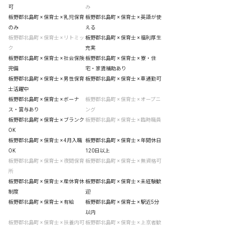
可
み
板野郡北島町 × 保育士 × 乳児保育
板野郡北島町 × 保育士 × 英語が使
のみ
える
板野郡北島町 × 保育士 × リトミッ
板野郡北島町 × 保育士 × 福利厚生
ク
充実
板野郡北島町 × 保育士 × 社会保険
板野郡北島町 × 保育士 × 寮・住
完備
宅・家賃補助あり
板野郡北島町 × 保育士 × 男性保育
板野郡北島町 × 保育士 × 車通勤可
士活躍中
板野郡北島町 × 保育士 × ボーナ
板野郡北島町 × 保育士 × オープニ
ス・賞与あり
ング
板野郡北島町 × 保育士 × ブランク
板野郡北島町 × 保育士 × 臨時職員
OK
板野郡北島町 × 保育士 × 4月入職
板野郡北島町 × 保育士 × 年間休日
OK
120日以上
板野郡北島町 × 保育士 × 夜間保育
板野郡北島町 × 保育士 × 無資格可
所
板野郡北島町 × 保育士 × 産休育休
板野郡北島町 × 保育士 × 未経験歓
制度
迎
板野郡北島町 × 保育士 × 有給
板野郡北島町 × 保育士 × 駅近5分
以内
板野郡北島町 × 保育士 × 扶養内可
板野郡北島町 × 保育士 × 上京者歓