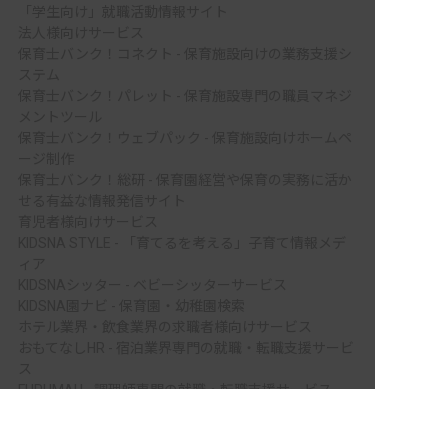
「学生向け」就職活動情報サイト
法人様向けサービス
保育士バンク！コネクト - 保育施設向けの業務支援シ
ステム
保育士バンク！パレット - 保育施設専門の職員マネジ
メントツール
保育士バンク！ウェブパック - 保育施設向けホームペ
ージ制作
保育士バンク！総研 - 保育園経営や保育の実務に活か
せる有益な情報発信サイト
育児者様向けサービス
KIDSNA STYLE - 「育てるを考える」子育て情報メデ
ィア
KIDSNAシッター - ベビーシッターサービス
KIDSNA園ナビ - 保育園・幼稚園検索
ホテル業界・飲食業界の求職者様向けサービス
おもてなしHR - 宿泊業界専門の就職・転職支援サービ
ス
FURUMAU - 調理師専門の就職・転職支援サービス
非公開の求人多数！ 紹介登録はこちら
Hospitality Careers - シンガポールの宿泊・飲食専門
転職支援サービス
板野郡北島町の求人を紹介してもらう