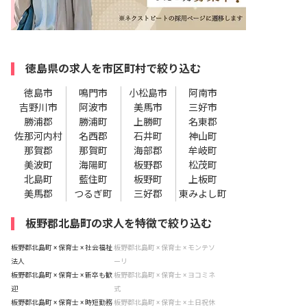
徳島県の求人を市区町村で絞り込む
徳島市
鳴門市
小松島市
阿南市
吉野川市
阿波市
美馬市
三好市
勝浦郡
勝浦町
上勝町
名東郡
佐那河内村
名西郡
石井町
神山町
那賀郡
那賀町
海部郡
牟岐町
美波町
海陽町
板野郡
松茂町
北島町
藍住町
板野町
上板町
美馬郡
つるぎ町
三好郡
東みよし町
板野郡北島町の求人を特徴で絞り込む
板野郡北島町 × 保育士 × 社会福祉
板野郡北島町 × 保育士 × モンテソ
法人
ーリ
板野郡北島町 × 保育士 × 新卒も歓
板野郡北島町 × 保育士 × ヨコミネ
迎
式
板野郡北島町 × 保育士 × 時短勤務
板野郡北島町 × 保育士 × 土日祝休