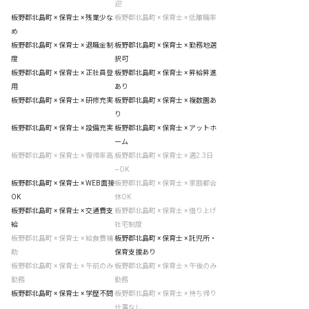
迎
板野郡北島町 × 保育士 × 残業少な
板野郡北島町 × 保育士 × 低離職率
め
板野郡北島町 × 保育士 × 退職金制
板野郡北島町 × 保育士 × 勤務地選
度
択可
板野郡北島町 × 保育士 × 正社員登
板野郡北島町 × 保育士 × 昇給昇進
用
あり
板野郡北島町 × 保育士 × 研修充実
板野郡北島町 × 保育士 × 複数園あ
り
板野郡北島町 × 保育士 × 設備充実
板野郡北島町 × 保育士 × アットホ
ーム
板野郡北島町 × 保育士 × 復帰率高
板野郡北島町 × 保育士 × 週2.3日
~OK
板野郡北島町 × 保育士 × WEB面接
板野郡北島町 × 保育士 × 家庭都合
OK
休OK
板野郡北島町 × 保育士 × 交通費支
板野郡北島町 × 保育士 × 借り上げ
給
社宅制度
板野郡北島町 × 保育士 × 給食費補
板野郡北島町 × 保育士 × 託児所・
助
保育支援あり
板野郡北島町 × 保育士 × 午前のみ
板野郡北島町 × 保育士 × 午後のみ
勤務
勤務
板野郡北島町 × 保育士 × 学歴不問
板野郡北島町 × 保育士 × 持ち帰り
仕事なし