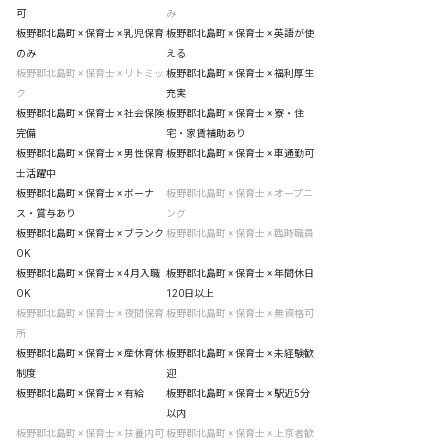
可
み
板野郡北島町 × 保育士 × 乳児保育
板野郡北島町 × 保育士 × 英語が使
のみ
える
板野郡北島町 × 保育士 × リトミッ
板野郡北島町 × 保育士 × 福利厚生
ク
充実
板野郡北島町 × 保育士 × 社会保険
板野郡北島町 × 保育士 × 寮・住
完備
宅・家賃補助あり
板野郡北島町 × 保育士 × 男性保育
板野郡北島町 × 保育士 × 車通勤可
士活躍中
板野郡北島町 × 保育士 × ボーナ
板野郡北島町 × 保育士 × オープニ
ス・賞与あり
ング
板野郡北島町 × 保育士 × ブランク
板野郡北島町 × 保育士 × 臨時職員
OK
板野郡北島町 × 保育士 × 4月入職
板野郡北島町 × 保育士 × 年間休日
OK
120日以上
板野郡北島町 × 保育士 × 夜間保育
板野郡北島町 × 保育士 × 無資格可
所
板野郡北島町 × 保育士 × 産休育休
板野郡北島町 × 保育士 × 未経験歓
制度
迎
板野郡北島町 × 保育士 × 有給
板野郡北島町 × 保育士 × 駅近5分
以内
板野郡北島町 × 保育士 × 扶養内可
板野郡北島町 × 保育士 × 上京者歓