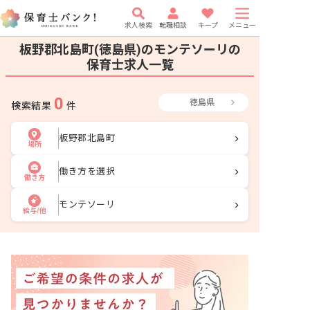
求人検索
転職相談
キープ
メニュー
板野郡北島町(徳島県)のモンテソーリの
保育士求人一覧
0
徳島県
検索結果
件
板野郡北島町
場所
働き方を選択
働き方
モンテソーリ
給与/他