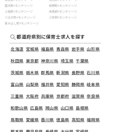
藍住町×モンテソーリ
板野町×モンテソーリ
上板町×モンテソーリ
美馬郡×モンテソーリ
つるぎ町×モンテソーリ
三好郡×モンテソーリ
東みよし町×モンテソーリ
都道府県別に保育士求人を探す
北海道
宮城県
福島県
青森県
岩手県
山形県
秋田県
東京都
神奈川県
埼玉県
千葉県
茨城県
栃木県
群馬県
新潟県
長野県
石川県
富山県
山梨県
福井県
愛知県
静岡県
岐阜県
三重県
大阪府
兵庫県
京都府
滋賀県
奈良県
和歌山県
広島県
岡山県
山口県
島根県
鳥取県
愛媛県
香川県
徳島県
高知県
福岡県
熊本県
鹿児島県
長崎県
大分県
宮崎県