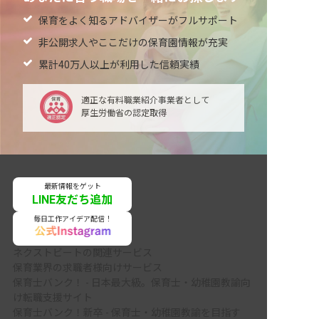
保育をよく知るアドバイザーがフルサポート
非公開求人やここだけの保育園情報が充実
累計40万人以上が利用した信頼実績
適正な有料職業紹介事業者として
厚生労働省の認定取得
最新情報をゲット
LINE友だち追加
毎日工作アイデア配信！
ネクストビートの関連サービス
保育業界の求職者様向けサービス
保育士バンク！ - 日本最大級。保育士・幼稚園教諭向
け転職支援サイト
保育士バンク！新卒 - 保育士・幼稚園教諭を目指す