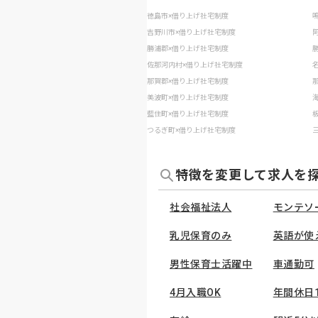
徳島市×借り上げ社宅制度
吉野川市×借り上げ社宅制度
勝浦郡×借り上げ社宅制度
佐那河内村×借り上げ社宅制度
那賀郡×借り上げ社宅制度
美波町×借り上げ社宅制度
藍住町×借り上げ社宅制度
つるぎ町×借り上げ社宅制度
特徴を変更して求人を
社会福祉法人
モンテソ
乳児保育のみ
英語が使
男性保育士活躍中
車通勤可
4月入職OK
年間休日