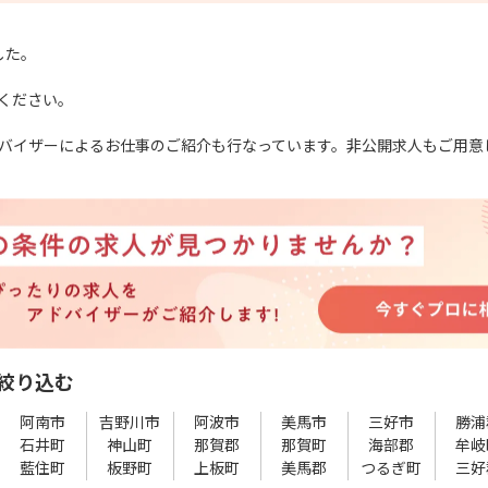
した。
ください。
バイザーによるお仕事のご紹介も行なっています。非公開求人もご用意
絞り込む
阿南市
吉野川市
阿波市
美馬市
三好市
勝浦
石井町
神山町
那賀郡
那賀町
海部郡
牟岐
藍住町
板野町
上板町
美馬郡
つるぎ町
三好