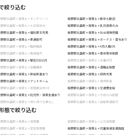
で絞り込む
野郡北島町 × 保育士 × モンテソーリ
板野郡北島町 × 保育士 × 新卒も歓迎
野郡北島町 × 保育士 × 土日祝休み
板野郡北島町 × 保育士 × 乳児保育のみ
野郡北島町 × 保育士 × 福利厚生充実
板野郡北島町 × 保育士 × 社会保険完備
野郡北島町 × 保育士 × 車通勤可
板野郡北島町 × 保育士 × ボーナス・賞与あり
野郡北島町 × 保育士 × 臨時職員
板野郡北島町 × 保育士 × 4月入職OK
野郡北島町 × 保育士 × 無資格可
板野郡北島町 × 保育士 × 産休育休制度
野郡北島町 × 保育士 × 駅近5分以内
板野郡北島町 × 保育士 × 扶養内可
野郡北島町 × 保育士 × 低離職率
板野郡北島町 × 保育士 × 退職金制度
野郡北島町 × 保育士 × 昇給昇進あり
板野郡北島町 × 保育士 × 研修充実
野郡北島町 × 保育士 × アットホーム
板野郡北島町 × 保育士 × 復帰率高
野郡北島町 × 保育士 × 家庭都合休OK
板野郡北島町 × 保育士 × 交通費支給
野郡北島町 × 保育士 × 託児所・保育支援あり
板野郡北島町 × 保育士 × 午前のみ勤務
野郡北島町 × 保育士 × 持ち帰り仕事なし
板野郡北島町 × 保育士 × 自転車通勤可
形態で絞り込む
野郡北島町 × 保育士 × 保育園
板野郡北島町 × 保育士 × 公立保育園
野郡北島町 × 保育士 × 認定保育園
板野郡北島町 × 保育士 × 児童発達支援施設