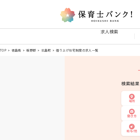
求人検索
TOP
徳島県
板野郡
北島町
借り上げ社宅制度の求人一覧
検索結
場所
働き方
給与/他