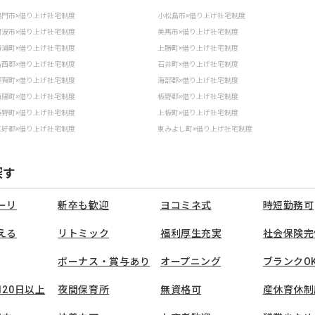
鳴門市×借り上げ社宅制度
小松島市×借り上げ社宅制度
阿波市×借り上げ社宅制度
美馬市×借り上げ社宅制度
勝浦町×借り上げ社宅制度
上勝町×借り上げ社宅制度
名西郡×借り上げ社宅制度
石井町×借り上げ社宅制度
那賀町×借り上げ社宅制度
海部郡×借り上げ社宅制度
海陽町×借り上げ社宅制度
板野郡×借り上げ社宅制度
板野町×借り上げ社宅制度
上板町×借り上げ社宅制度
三好郡×借り上げ社宅制度
東みよし町×借り上げ社宅制度
探す
ーリ
新卒も歓迎
ヨコミネ式
時短勤務可
える
リトミック
福利厚生充実
社会保険完
ボーナス・賞与あり
オープニング
ブランクO
120日以上
夜間保育所
無資格可
産休育休制