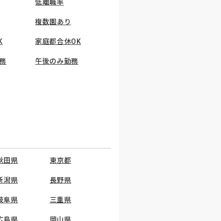
低離職率
複数園あり
K
家庭都合休OK
務
午後のみ勤務
秋田県
東京都
新潟県
長野県
岐阜県
三重県
広島県
岡山県