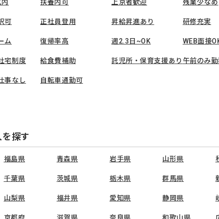
以内
扶養内可
上京者歓迎
残業少なめ
択可
正社員登用
昇給昇進あり
研修充実
ーム
復帰率高
週2.3日~OK
WEB面接O
社宅制度
給食費補助
託児所・保育支援あり
午前のみ勤
仕事なし
自転車通勤可
人を探す
福島県
青森県
岩手県
山形県
千葉県
茨城県
栃木県
群馬県
山梨県
福井県
愛知県
静岡県
京都府
滋賀県
奈良県
和歌山県