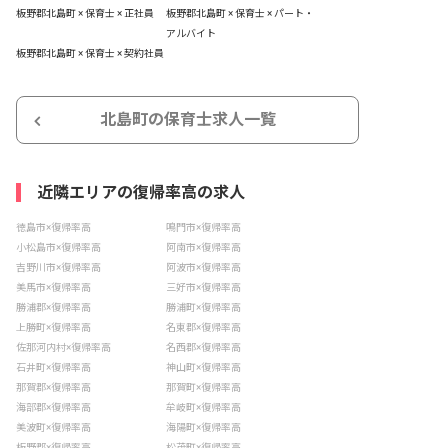
板野郡北島町 × 保育士 × 正社員
板野郡北島町 × 保育士 × パート・
アルバイト
板野郡北島町 × 保育士 × 契約社員
北島町の保育士求人一覧
近隣エリアの復帰率高の求人
徳島市×復帰率高
鳴門市×復帰率高
小松島市×復帰率高
阿南市×復帰率高
吉野川市×復帰率高
阿波市×復帰率高
美馬市×復帰率高
三好市×復帰率高
勝浦郡×復帰率高
勝浦町×復帰率高
上勝町×復帰率高
名東郡×復帰率高
佐那河内村×復帰率高
名西郡×復帰率高
石井町×復帰率高
神山町×復帰率高
那賀郡×復帰率高
那賀町×復帰率高
海部郡×復帰率高
牟岐町×復帰率高
美波町×復帰率高
海陽町×復帰率高
板野郡×復帰率高
松茂町×復帰率高