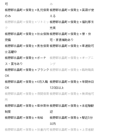
可
み
板野郡北島町 × 保育士 × 乳児保育
板野郡北島町 × 保育士 × 英語が使
のみ
える
板野郡北島町 × 保育士 × リトミッ
板野郡北島町 × 保育士 × 福利厚生
ク
充実
板野郡北島町 × 保育士 × 社会保険
板野郡北島町 × 保育士 × 寮・住
完備
宅・家賃補助あり
板野郡北島町 × 保育士 × 男性保育
板野郡北島町 × 保育士 × 車通勤可
士活躍中
板野郡北島町 × 保育士 × ボーナ
板野郡北島町 × 保育士 × オープニ
ス・賞与あり
ング
板野郡北島町 × 保育士 × ブランク
板野郡北島町 × 保育士 × 臨時職員
OK
板野郡北島町 × 保育士 × 4月入職
板野郡北島町 × 保育士 × 年間休日
OK
120日以上
板野郡北島町 × 保育士 × 夜間保育
板野郡北島町 × 保育士 × 無資格可
所
板野郡北島町 × 保育士 × 産休育休
板野郡北島町 × 保育士 × 未経験歓
制度
迎
板野郡北島町 × 保育士 × 有給
板野郡北島町 × 保育士 × 駅近5分
以内
板野郡北島町 × 保育士 × 扶養内可
板野郡北島町 × 保育士 × 上京者歓