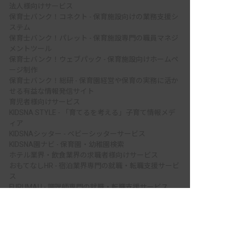
法人様向けサービス
保育士バンク！コネクト - 保育施設向けの業務支援シ
ステム
保育士バンク！パレット - 保育施設専門の職員マネジ
メントツール
保育士バンク！ウェブパック - 保育施設向けホームペ
ージ制作
保育士バンク！総研 - 保育園経営や保育の実務に活か
せる有益な情報発信サイト
育児者様向けサービス
KIDSNA STYLE - 「育てるを考える」子育て情報メデ
ィア
KIDSNAシッター - ベビーシッターサービス
KIDSNA園ナビ - 保育園・幼稚園検索
ホテル業界・飲食業界の求職者様向けサービス
おもてなしHR - 宿泊業界専門の就職・転職支援サービ
ス
FURUMAU - 調理師専門の就職・転職支援サービス
非公開の求人多数！ 紹介登録はこちら
Hospitality Careers - シンガポールの宿泊・飲食専門
転職支援サービス
板野郡北島町の求人を紹介してもらう
886旅館人力銀行 日本旅館工作 - 日本と台湾の観光業