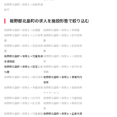
板野郡北島町 × 保育士 × 自転車通
勤可
板野郡北島町の求人を施設形態で絞り込む
板野郡北島町 × 保育士 × 幼稚園
板野郡北島町 × 保育士 × 保育園
板野郡北島町 × 保育士 × 公立保育
板野郡北島町 × 保育士 × 認可保育
園
園
板野郡北島町 × 保育士 × 認証保育
板野郡北島町 × 保育士 × 認定保育
園
園
板野郡北島町 × 保育士 × 児童発達
板野郡北島町 × 保育士 × 小規模保
支援施設
育
板野郡北島町 × 保育士 × 認定こど
板野郡北島町 × 保育士 × 認可外保
も園
育園
板野郡北島町 × 保育士 × 病児保育
板野郡北島町 × 保育士 × 事業所内
保育
板野郡北島町 × 保育士 × 学童保育
板野郡北島町 × 保育士 × 放課後等
デイサービス
板野郡北島町 × 保育士 × 託児所
板野郡北島町 × 保育士 × 児童施設
板野郡北島町 × 保育士 × 乳児院
板野郡北島町 × 保育士 × 病院内保
育
板野郡北島町 × 保育士 × 児童養護
板野郡北島町 × 保育士 × 企業主導