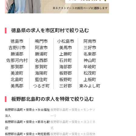
徳島県の求人を市区町村で絞り込む
徳島市
鳴門市
小松島市
阿南市
吉野川市
阿波市
美馬市
三好市
勝浦郡
勝浦町
上勝町
名東郡
佐那河内村
名西郡
石井町
神山町
那賀郡
那賀町
海部郡
牟岐町
美波町
海陽町
板野郡
松茂町
北島町
藍住町
板野町
上板町
美馬郡
つるぎ町
三好郡
東みよし町
板野郡北島町の求人を特徴で絞り込む
板野郡北島町 × 保育士 × 社会福祉
板野郡北島町 × 保育士 × モンテソ
法人
ーリ
板野郡北島町 × 保育士 × 新卒も歓
板野郡北島町 × 保育士 × ヨコミネ
迎
式
板野郡北島町 × 保育士 × 時短勤務
板野郡北島町 × 保育士 × 土日祝休