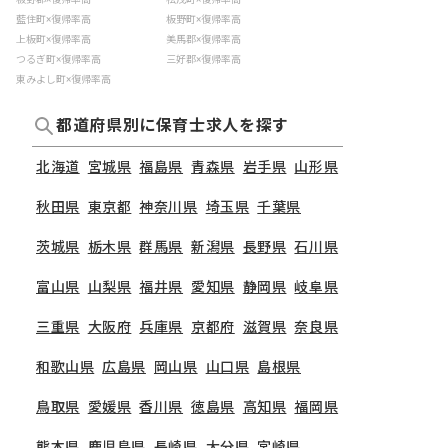
藍住町×復帰率高
板野町×復帰率高
上板町×復帰率高
美馬郡×復帰率高
つるぎ町×復帰率高
三好郡×復帰率高
東みよし町×復帰率高
都道府県別に保育士求人を探す
北海道
宮城県
福島県
青森県
岩手県
山形県
秋田県
東京都
神奈川県
埼玉県
千葉県
茨城県
栃木県
群馬県
新潟県
長野県
石川県
富山県
山梨県
福井県
愛知県
静岡県
岐阜県
三重県
大阪府
兵庫県
京都府
滋賀県
奈良県
和歌山県
広島県
岡山県
山口県
島根県
鳥取県
愛媛県
香川県
徳島県
高知県
福岡県
熊本県
鹿児島県
長崎県
大分県
宮崎県