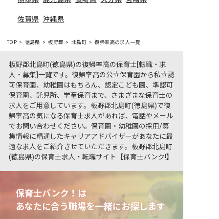
佐賀県
沖縄県
TOP
徳島県
板野郡
北島町
復帰率高の求人一覧
板野郡北島町(徳島県)の復帰率高の保育士[転職・求
人・募集]一覧です。復帰率高の公立保育園から私立認
可保育園、幼稚園はもちろん、認定こども園、準認可
保育園、託児所、学童保育まで、さまざまな保育士の
求人をご用意しています。板野郡北島町(徳島県)で復
帰率高の気になる保育士求人があれば、電話やメール
でお問い合わせください。保育園・幼稚園の採用/募
集情報に精通したキャリアアドバイザーがあなたに最
適な求人をご紹介させていただきます。板野郡北島町
(徳島県)の保育士求人・転職サイト【保育士バンク!】
保育士バンク！は
あなたに合う職場を一緒にお探します