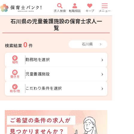
求人検索
転職相談
キープ
メニュー
石川県の児童養護施設の保育士求人一
覧
0
石川県
検索結果
件
勤務地を選択
場所
児童養護施設
働き方
こだわり条件を選択
給与/他