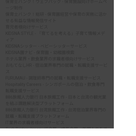
保育士バンク！ウェブパック - 保育施設向けホームペ
ージ制作
保育士バンク！総研 - 保育園経営や保育の実務に活か
せる有益な情報発信サイト
育児者様向けサービス
KIDSNA STYLE - 「育てるを考える」子育て情報メデ
ィア
KIDSNAシッター - ベビーシッターサービス
KIDSNA園ナビ - 保育園・幼稚園検索
ホテル業界・飲食業界の求職者様向けサービス
おもてなしHR - 宿泊業界専門の就職・転職支援サービ
ス
FURUMAU - 調理師専門の就職・転職支援サービス
Hospitality Careers - シンガポールの宿泊・飲食専門
転職支援サービス
886旅館人力銀行 日本旅館工作 - 日本と台湾の観光業
を結ぶ課題解決型プラットフォーム
886旅館人力銀行 台湾旅館工作 - 台湾宿泊業界専門の
就職・転職支援プラットフォーム
IT業界の求職者様向けサービス
Tech Bridge Japan - IT企業、成長企業、外国人のため
非公開の求人多数！ 紹介登録はこちら
の転職支援サービス