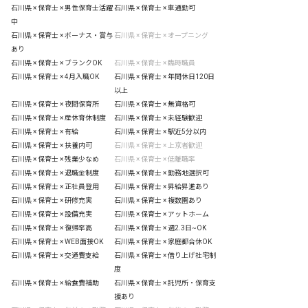
石川県 × 保育士 × 男性保育士活躍
石川県 × 保育士 × 車通勤可
中
石川県 × 保育士 × ボーナス・賞与
石川県 × 保育士 × オープニング
あり
石川県 × 保育士 × ブランクOK
石川県 × 保育士 × 臨時職員
石川県 × 保育士 × 4月入職OK
石川県 × 保育士 × 年間休日120日
以上
石川県 × 保育士 × 夜間保育所
石川県 × 保育士 × 無資格可
石川県 × 保育士 × 産休育休制度
石川県 × 保育士 × 未経験歓迎
石川県 × 保育士 × 有給
石川県 × 保育士 × 駅近5分以内
石川県 × 保育士 × 扶養内可
石川県 × 保育士 × 上京者歓迎
石川県 × 保育士 × 残業少なめ
石川県 × 保育士 × 低離職率
石川県 × 保育士 × 退職金制度
石川県 × 保育士 × 勤務地選択可
石川県 × 保育士 × 正社員登用
石川県 × 保育士 × 昇給昇進あり
石川県 × 保育士 × 研修充実
石川県 × 保育士 × 複数園あり
石川県 × 保育士 × 設備充実
石川県 × 保育士 × アットホーム
石川県 × 保育士 × 復帰率高
石川県 × 保育士 × 週2.3日~OK
石川県 × 保育士 × WEB面接OK
石川県 × 保育士 × 家庭都合休OK
石川県 × 保育士 × 交通費支給
石川県 × 保育士 × 借り上げ社宅制
度
石川県 × 保育士 × 給食費補助
石川県 × 保育士 × 託児所・保育支
援あり