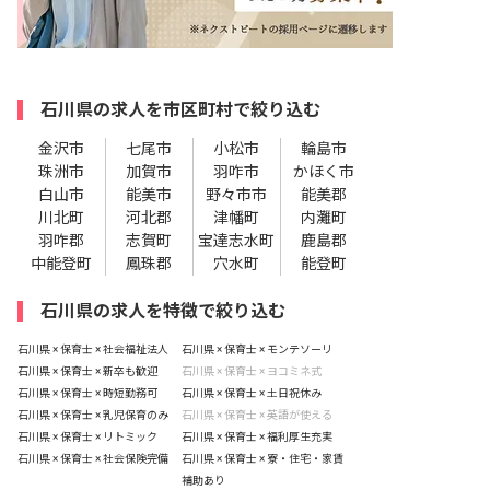
石川県の求人を市区町村で絞り込む
金沢市
七尾市
小松市
輪島市
珠洲市
加賀市
羽咋市
かほく市
白山市
能美市
野々市市
能美郡
川北町
河北郡
津幡町
内灘町
羽咋郡
志賀町
宝達志水町
鹿島郡
中能登町
鳳珠郡
穴水町
能登町
石川県の求人を特徴で絞り込む
石川県 × 保育士 × 社会福祉法人
石川県 × 保育士 × モンテソーリ
石川県 × 保育士 × 新卒も歓迎
石川県 × 保育士 × ヨコミネ式
石川県 × 保育士 × 時短勤務可
石川県 × 保育士 × 土日祝休み
石川県 × 保育士 × 乳児保育のみ
石川県 × 保育士 × 英語が使える
石川県 × 保育士 × リトミック
石川県 × 保育士 × 福利厚生充実
石川県 × 保育士 × 社会保険完備
石川県 × 保育士 × 寮・住宅・家賃
補助あり