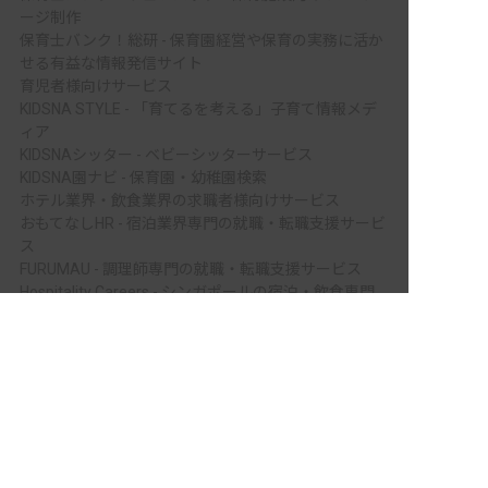
ージ制作
保育士バンク！総研 - 保育園経営や保育の実務に活か
せる有益な情報発信サイト
育児者様向けサービス
KIDSNA STYLE - 「育てるを考える」子育て情報メデ
ィア
KIDSNAシッター - ベビーシッターサービス
KIDSNA園ナビ - 保育園・幼稚園検索
ホテル業界・飲食業界の求職者様向けサービス
おもてなしHR - 宿泊業界専門の就職・転職支援サービ
ス
FURUMAU - 調理師専門の就職・転職支援サービス
Hospitality Careers - シンガポールの宿泊・飲食専門
非公開の求人多数！ 紹介登録はこちら
転職支援サービス
886旅館人力銀行 日本旅館工作 - 日本と台湾の観光業
鳳珠郡穴水町の求人を紹介してもらう
を結ぶ課題解決型プラットフォーム
886旅館人力銀行 台湾旅館工作 - 台湾宿泊業界専門の
就職・転職支援プラットフォーム
IT業界の求職者様向けサービス
Tech Bridge Japan - IT企業、成長企業、外国人のため
の転職支援サービス