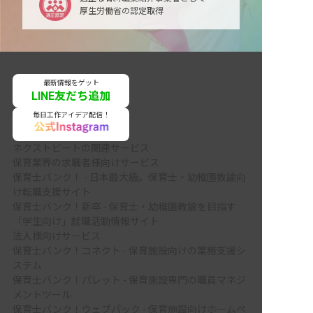
厚生労働省の認定取得
最新情報をゲット
LINE友だち追加
毎日工作アイデア配信！
ネクストビートの関連サービス
保育業界の求職者様向けサービス
保育士バンク！ - 日本最大級。保育士・幼稚園教諭向
け転職支援サイト
保育士バンク！新卒 - 保育士・幼稚園教諭を目指す
「学生向け」就職活動情報サイト
法人様向けサービス
保育士バンク！コネクト - 保育施設向けの業務支援シ
ステム
保育士バンク！パレット - 保育施設専門の職員マネジ
メントツール
保育士バンク！ウェブパック - 保育施設向けホームペ