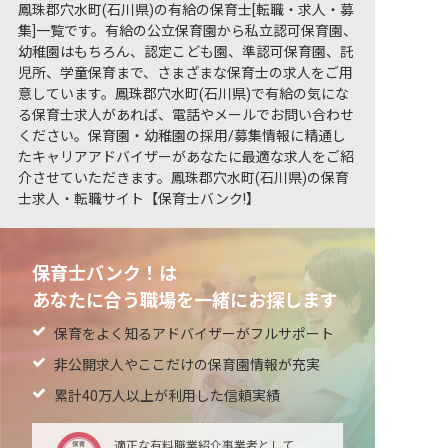
鳳珠郡穴水町(石川県)の有給の保育士[転職・求人・募
集]一覧です。有給の公立保育園から私立認可保育園、
幼稚園はもちろん、認定こども園、準認可保育園、託
児所、学童保育まで、さまざまな保育士の求人をご用
意しています。鳳珠郡穴水町(石川県)で有給の気にな
る保育士求人があれば、電話やメールでお問い合わせ
ください。保育園・幼稚園の採用/募集情報に精通し
たキャリアアドバイザーがあなたに最適な求人をご紹
介させていただきます。鳳珠郡穴水町(石川県)の保育
士求人・転職サイト【保育士バンク!】
保育士バンク！は
あなたに合う職場を一緒にお探します
保育をよく知るアドバイザーがフルサポート
非公開求人やここだけの保育園情報が充実
累計40万人以上が利用した信頼実績
適正な有料職業紹介事業者として