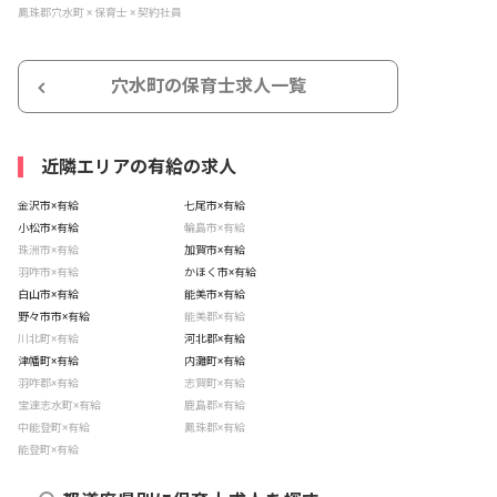
鳳珠郡穴水町 × 保育士 × 契約社員
穴水町の保育士求人一覧
近隣エリアの有給の求人
金沢市×有給
七尾市×有給
小松市×有給
輪島市×有給
珠洲市×有給
加賀市×有給
羽咋市×有給
かほく市×有給
白山市×有給
能美市×有給
野々市市×有給
能美郡×有給
川北町×有給
河北郡×有給
津幡町×有給
内灘町×有給
羽咋郡×有給
志賀町×有給
宝達志水町×有給
鹿島郡×有給
中能登町×有給
鳳珠郡×有給
能登町×有給