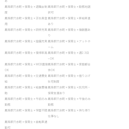
め
鳳珠郡穴水町 × 保育士 × 退職金制
鳳珠郡穴水町 × 保育士 × 勤務地選
度
択可
鳳珠郡穴水町 × 保育士 × 正社員登
鳳珠郡穴水町 × 保育士 × 昇給昇進
用
あり
鳳珠郡穴水町 × 保育士 × 研修充実
鳳珠郡穴水町 × 保育士 × 複数園あ
り
鳳珠郡穴水町 × 保育士 × 設備充実
鳳珠郡穴水町 × 保育士 × アットホ
ーム
鳳珠郡穴水町 × 保育士 × 復帰率高
鳳珠郡穴水町 × 保育士 × 週2.3日
~OK
鳳珠郡穴水町 × 保育士 × WEB面接
鳳珠郡穴水町 × 保育士 × 家庭都合
OK
休OK
鳳珠郡穴水町 × 保育士 × 交通費支
鳳珠郡穴水町 × 保育士 × 借り上げ
給
社宅制度
鳳珠郡穴水町 × 保育士 × 給食費補
鳳珠郡穴水町 × 保育士 × 託児所・
助
保育支援あり
鳳珠郡穴水町 × 保育士 × 午前のみ
鳳珠郡穴水町 × 保育士 × 午後のみ
勤務
勤務
鳳珠郡穴水町 × 保育士 × 学歴不問
鳳珠郡穴水町 × 保育士 × 持ち帰り
仕事なし
鳳珠郡穴水町 × 保育士 × 自転車通
勤可