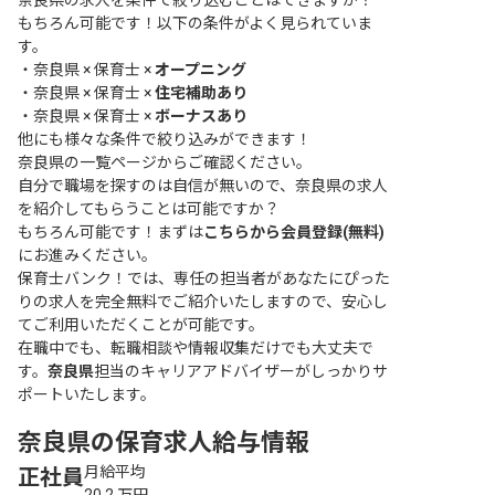
奈良県の求人を条件で絞り込むことはできますか？
もちろん可能です！以下の条件がよく見られていま
す。
・
奈良県 × 保育士 ×
オープニング
・
奈良県 × 保育士 ×
住宅補助あり
・
奈良県 × 保育士 ×
ボーナスあり
他にも様々な条件で絞り込みができます！
奈良県の一覧ページ
からご確認ください。
自分で職場を探すのは自信が無いので、奈良県の求人
を紹介してもらうことは可能ですか？
もちろん可能です！まずは
こちらから会員登録(無料)
にお進みください。
保育士バンク！では、専任の担当者があなたにぴった
りの求人を完全無料でご紹介いたしますので、安心し
てご利用いただくことが可能です。
在職中でも、転職相談や情報収集だけでも大丈夫で
す。
奈良県
担当のキャリアアドバイザーがしっかりサ
ポートいたします。
奈良県の保育求人給与情報
月給平均
正社員