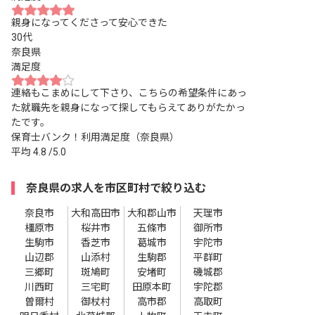
親身になってくださって安心できた
30代
奈良県
満足度
連絡もこまめにして下さり、こちらの希望条件にあっ
た就職先を親身になって探してもらえてありがたかっ
たです。
保育士バンク！利用満足度（奈良県）
平均
4.8
/5.0
奈良県の求人を市区町村で絞り込む
奈良市
大和高田市
大和郡山市
天理市
橿原市
桜井市
五條市
御所市
生駒市
香芝市
葛城市
宇陀市
山辺郡
山添村
生駒郡
平群町
三郷町
斑鳩町
安堵町
磯城郡
川西町
三宅町
田原本町
宇陀郡
曽爾村
御杖村
高市郡
高取町