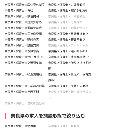
奈良県 × 保育士 × 産休育休制度
奈良県 × 保育士 × 未経験歓迎
奈良県 × 保育士 × 有給
奈良県 × 保育士 × 駅近5分以内
奈良県 × 保育士 × 扶養内可
奈良県 × 保育士 × 上京者歓迎
奈良県 × 保育士 × 残業少なめ
奈良県 × 保育士 × 低離職率
奈良県 × 保育士 × 退職金制度
奈良県 × 保育士 × 勤務地選択可
奈良県 × 保育士 × 正社員登用
奈良県 × 保育士 × 昇給昇進あり
奈良県 × 保育士 × 研修充実
奈良県 × 保育士 × 複数園あり
奈良県 × 保育士 × 設備充実
奈良県 × 保育士 × アットホーム
奈良県 × 保育士 × 復帰率高
奈良県 × 保育士 × 週2.3日~OK
奈良県 × 保育士 × WEB面接OK
奈良県 × 保育士 × 家庭都合休OK
奈良県 × 保育士 × 交通費支給
奈良県 × 保育士 × 借り上げ社宅制
度
奈良県 × 保育士 × 給食費補助
奈良県 × 保育士 × 託児所・保育支
援あり
奈良県 × 保育士 × 午前のみ勤務
奈良県 × 保育士 × 午後のみ勤務
奈良県 × 保育士 × 学歴不問
奈良県 × 保育士 × 持ち帰り仕事な
し
奈良県 × 保育士 × 自転車通勤可
奈良県の求人を施設形態で絞り込む
奈良県 × 保育士 × 幼稚園
奈良県 × 保育士 × 保育園