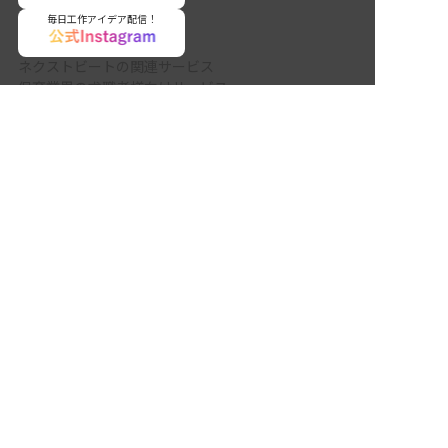
毎日工作アイデア配信！
ネクストビートの関連サービス
保育業界の求職者様向けサービス
非公開の求人多数！ 紹介登録はこちら
保育士バンク！ - 日本最大級。保育士・幼稚園教諭向
奈良県の求人を紹介してもらう
け転職支援サイト
保育士バンク！新卒 - 保育士・幼稚園教諭を目指す
「学生向け」就職活動情報サイト
法人様向けサービス
保育士バンク！コネクト - 保育施設向けの業務支援シ
ステム
保育士バンク！パレット - 保育施設専門の職員マネジ
メントツール
保育士バンク！ウェブパック - 保育施設向けホームペ
ージ制作
保育士バンク！総研 - 保育園経営や保育の実務に活か
せる有益な情報発信サイト
育児者様向けサービス
KIDSNA STYLE - 「育てるを考える」子育て情報メデ
ィア
KIDSNAシッター - ベビーシッターサービス