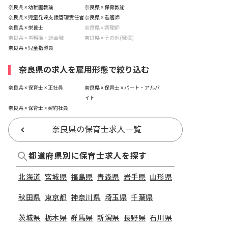
奈良県 × 幼稚園教諭
奈良県 × 保育教諭
奈良県 × 児童発達支援管理責任者
奈良県 × 看護師
奈良県 × 栄養士
奈良県 × 調理師
奈良県 × 事務職・総合職
奈良県 × その他(職種)
奈良県 × 児童指導員
奈良県の求人を雇用形態で絞り込む
奈良県 × 保育士 × 正社員
奈良県 × 保育士 × パート・アルバ
イト
奈良県 × 保育士 × 契約社員
奈良県の保育士求人一覧
都道府県別に保育士求人を探す
北海道
宮城県
福島県
青森県
岩手県
山形県
秋田県
東京都
神奈川県
埼玉県
千葉県
茨城県
栃木県
群馬県
新潟県
長野県
石川県