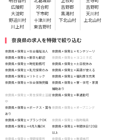
明日香村
北葛城郡
上牧町
王寺町
広陵町
河合町
吉野郡
吉野町
大淀町
下市町
黒滝村
天川村
野迫川村
十津川村
下北山村
上北山村
川上村
東吉野村
奈良県の求人を特徴で絞り込む
奈良県 × 保育士 × 社会福祉法人
奈良県 × 保育士 × モンテソーリ
奈良県 × 保育士 × 新卒も歓迎
奈良県 × 保育士 × ヨコミネ式
奈良県 × 保育士 × 時短勤務可
奈良県 × 保育士 × 土日祝休み
奈良県 × 保育士 × 乳児保育のみ
奈良県 × 保育士 × 英語が使える
奈良県 × 保育士 × リトミック
奈良県 × 保育士 × 福利厚生充実
奈良県 × 保育士 × 社会保険完備
奈良県 × 保育士 × 寮・住宅・家賃
補助あり
奈良県 × 保育士 × 男性保育士活躍
奈良県 × 保育士 × 車通勤可
中
奈良県 × 保育士 × ボーナス・賞与
奈良県 × 保育士 × オープニング
あり
奈良県 × 保育士 × ブランクOK
奈良県 × 保育士 × 臨時職員
奈良県 × 保育士 × 4月入職OK
奈良県 × 保育士 × 年間休日120日
以上
奈良県 × 保育士 × 夜間保育所
奈良県 × 保育士 × 無資格可