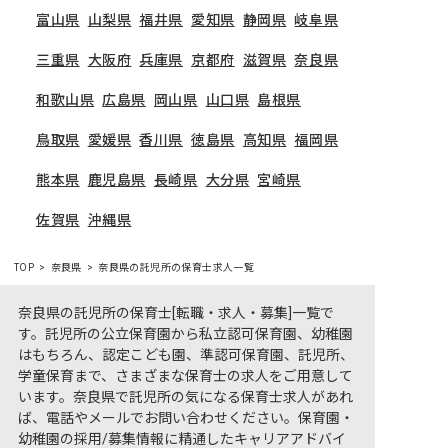
富山県
山梨県
福井県
愛知県
静岡県
岐阜県
三重県
大阪府
兵庫県
京都府
滋賀県
奈良県
和歌山県
広島県
岡山県
山口県
島根県
鳥取県
愛媛県
香川県
徳島県
高知県
福岡県
熊本県
鹿児島県
長崎県
大分県
宮崎県
佐賀県
沖縄県
TOP
奈良県
奈良県の託児所の保育士求人一覧
奈良県の託児所の保育士[転職・求人・募集]一覧で
す。託児所の公立保育園から私立認可保育園、幼稚園
はもちろん、認定こども園、準認可保育園、託児所、
学童保育まで、さまざまな保育士の求人をご用意して
います。奈良県で託児所の気になる保育士求人があれ
ば、電話やメールでお問い合わせください。保育園・
幼稚園の採用/募集情報に精通したキャリアアドバイ