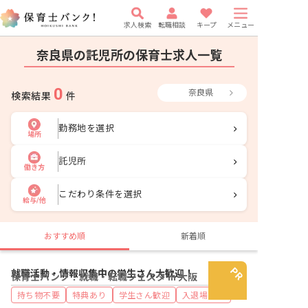
求人検索
転職相談
キープ
メニュー
奈良県の託児所の保育士求人一覧
0
奈良県
検索結果
件
勤務地を選択
場所
託児所
働き方
こだわり条件を選択
給与/他
おすすめ順
新着順
就職活動・情報収集中の学生さん大歓迎！
保育士バンク！就職・転職フェスタ in 大阪
持ち物不要
特典あり
学生さん歓迎
入退場自由