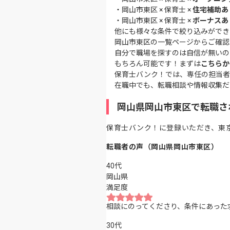
・
岡山市東区 × 保育士 ×
住宅補助あ
・
岡山市東区 × 保育士 ×
ボーナスあ
他にも様々な条件で絞り込みができ
岡山市東区の一覧ページ
からご確認
自分で職場を探すのは自信が無いの
もちろん可能です！まずは
こちらか
保育士バンク！では、専任の担当者
在職中でも、転職相談や情報収集だ
岡山県岡山市東区で転職さ
保育士バンク！に登録いただき、東
転職者の声（岡山県岡山市東区）
40代
岡山県
満足度
相談にのってくださり、条件にあった
30代