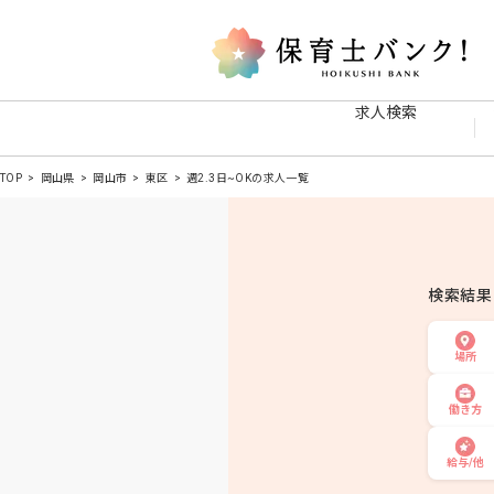
求人検索
TOP
岡山県
岡山市
東区
週2.3日~OKの求人一覧
検索結
場所
働き方
給与/他