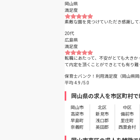
岡山県
満足度
素敵な園を見つけていただき感謝して
20代
広島県
満足度
転職にあたって、不安がとても大きか
て内定を頂くことができとても有り難
保育士バンク！利用満足度（岡山県岡
平均
4.9
/5.0
岡山県の求人を市区町村で
岡山市
北区
中区
高梁市
新見市
備前市
早島町
浅口郡
里庄町
奈義町
英田郡
西粟倉村