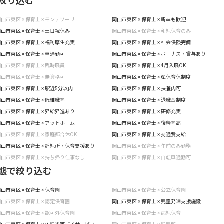
絞り込む
山市東区 × 保育士 × モンテソーリ
岡山市東区 × 保育士 × 新卒も歓迎
山市東区 × 保育士 × 土日祝休み
岡山市東区 × 保育士 × 乳児保育のみ
山市東区 × 保育士 × 福利厚生充実
岡山市東区 × 保育士 × 社会保険完備
山市東区 × 保育士 × 車通勤可
岡山市東区 × 保育士 × ボーナス・賞与あり
山市東区 × 保育士 × 臨時職員
岡山市東区 × 保育士 × 4月入職OK
山市東区 × 保育士 × 無資格可
岡山市東区 × 保育士 × 産休育休制度
山市東区 × 保育士 × 駅近5分以内
岡山市東区 × 保育士 × 扶養内可
山市東区 × 保育士 × 低離職率
岡山市東区 × 保育士 × 退職金制度
山市東区 × 保育士 × 昇給昇進あり
岡山市東区 × 保育士 × 研修充実
山市東区 × 保育士 × アットホーム
岡山市東区 × 保育士 × 復帰率高
山市東区 × 保育士 × 家庭都合休OK
岡山市東区 × 保育士 × 交通費支給
山市東区 × 保育士 × 託児所・保育支援あり
岡山市東区 × 保育士 × 午前のみ勤務
山市東区 × 保育士 × 持ち帰り仕事なし
岡山市東区 × 保育士 × 自転車通勤可
態で絞り込む
山市東区 × 保育士 × 保育園
岡山市東区 × 保育士 × 公立保育園
山市東区 × 保育士 × 認定保育園
岡山市東区 × 保育士 × 児童発達支援施設
山市東区 × 保育士 × 認可外保育園
岡山市東区 × 保育士 × 病児保育