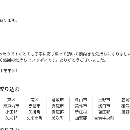
おります。
ったのですがとても丁寧に寄り添って頂いて前向きな気持ちになりまし
く感謝の気持ちでいっぱいです。ありがとうございました。
山市東区）
絞り込む
東区
南区
倉敷市
津山市
玉野市
笠岡
瀬戸内市
赤磐市
真庭市
美作市
浅口市
和気
小田郡
矢掛町
真庭郡
新庄村
苫田郡
鏡野
久米郡
久米南町
美咲町
加賀郡
吉備中央町