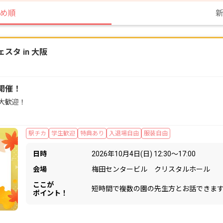
め順
タ in 大阪
開催！
大歓迎！
駅チカ
学生歓迎
特典あり
入退場自由
服装自由
日時
2026年10月4日(日) 12:30〜17:00
会場
梅田センタービル クリスタルホール
ここが
短時間で複数の園の先生方とお話できま
ポイント！