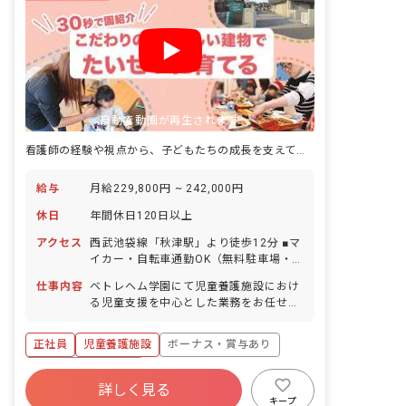
自動で動画が再生されます
看護師の経験や視点から、子どもたちの成長を支えてくださる方を募集！
給与
月給229,800円 ~ 242,000円
休日
年間休日120日以上
アクセス
西武池袋線「秋津駅」より徒歩12分 ■マ
イカー・自転車通勤OK（無料駐車場・
駐輪場あり）
仕事内容
ベトレヘム学園にて児童養護施設におけ
る児童支援を中心とした業務をお任せし
ます。
正社員
児童養護施設
ボーナス・賞与あり
年間休日120日以上
詳しく見る
寮・住宅・家賃補助あり
社会保険完備
キープ