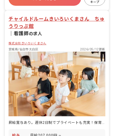
キープ
ので多方面から職員が通っています。
車通勤可
チャイルドルームきいろいくまさん ちゅ
うりっぷ館
｜
看護師
の求人
株式会社きいろいくまさん
宮城県/仙台市太白区
2026/05/12更新
昇給賞与あり。週休2日制でプライベートも充実！保育職看護師の募集です！
給与
月給207,000円 ~