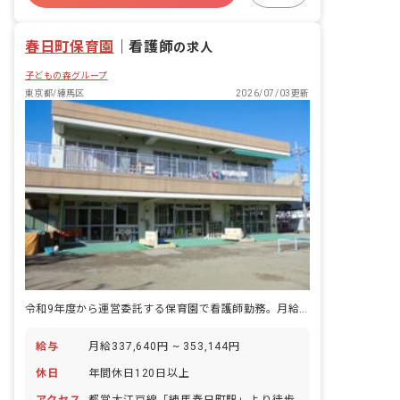
残業少なめ
産休育休制度
春日町保育園
｜
看護師
の求人
子どもの森グループ
東京都/練馬区
2026/07/03更新
令和9年度から運営委託する保育園で看護師勤務。月給33.7万～の高待遇◎
給与
月給337,640円 ~ 353,144円
休日
年間休日120日以上
アクセス
都営大江戸線「練馬春日町駅」より徒歩