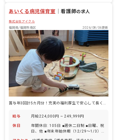
ラス 7名／職員3名 1歳児クラス 19名
残業少なめ
昇給昇進あり
あいくる病児保育室
／職員4名 2歳児クラス 19名／職員4名
｜
看護師
の求人
3歳児クラス 20名／職員2名 4歳児クラ
株式会社アイクル
ス 20名／職員2名 5歳児クラス 20名
／職員2名 ※フリー4名、主任1名になり
福岡県/福岡市南区
2026/08/06更新
ます。 ■保育理念（保育への想い・大切
にしていることなど） 「働く保護者を応
援します！」という考えのもと、子ども
だけではなく保護者のサポートも大切に
考えています。また、保護者の要望には
柔軟に対応しています。baby homeは体
験と主体性を大切に保育計画を考えてお
り、英語、リトミック、サッカー、スイ
ミングなど幼児教育を実践しています。
総床面積が493平米の園内では広々と保
育が行なえますよ！
賞与年3回計5カ月分！充実の福利厚生で安心して長く働ける病児保育室！
給与
月給224,000円 ~ 249,999円
休日
年間休日: 105日 ■週休二日制 ■日曜、祝
日、他 ■年末年始休暇（12/29～1/3）
■有給休暇 ■慶弔休暇 ■産前産後・育児