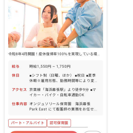
令和8年4月開園！産休復帰率100％を実現している環境で働きませんか
給与
時給1,550円 ~ 1,750円
休日
■シフト制（日曜、ほか） ■祝日 ■夏季
休暇※雇用形態、勤務時間等により変動
■年末年始休暇（12/29～1/3） ■有給休
アクセス
京葉線「海浜幕張駅」より徒歩9分 ■マ
暇（取得率95％／半日単位での取得可／
イカー・バイク・自転車通勤OK
5日以上の連休相談OK） ■産前産後・育
児休暇（取得率100％・復帰率100％）
仕事内容
オンジュソリール保育園 海浜幕張
■介護・看護休暇 ■バースデー日休暇
Park East にて看護師の業務をお任せし
ます。 ■具体的な仕事内容 ・園児、職員
の健康管理 ・0保育の補助 ・保護者から
パート・アルバイト
認可保育園
の健康相談対応 ・看護・健康に関する業
務
ボーナス・賞与あり
有給
福利厚生充実