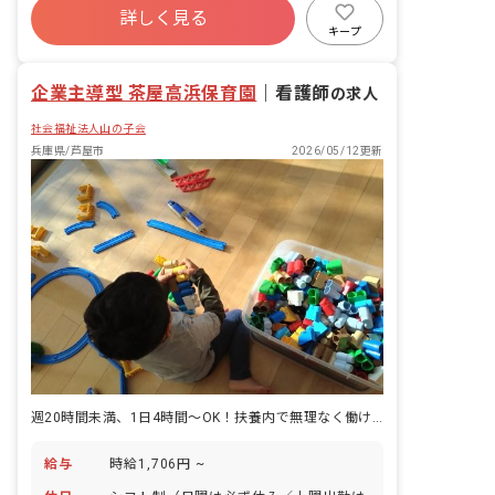
詳しく見る
残業少なめ
産休育休制度
車通勤可
キープ
アットホーム
週2.3日~OK
企業主導型 茶屋高浜保育園
｜
看護師
の求人
社会福祉法人山の子会
兵庫県/芦屋市
2026/05/12更新
週20時間未満、1日4時間～OK！扶養内で無理なく働ける看護師のお仕事
給与
時給1,706円 ~