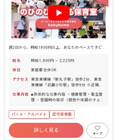
自動で動画が再生されます
週2日から、時給1800円以上、あなたのペースで子どもを守る仕事。
給与
時給1,800円 ~ 2,225円
休日
家庭都合休OK
アクセス
東急東横線「新丸子駅」徒歩2分、東急
東横線「武蔵小杉駅」徒歩9分 ※近隣に
はショッピングモールがあり、仕事帰り
仕事内容
■具体的な仕事内容 ・健康管理・衛生管
にショッピングも楽しめます！新丸子駅
理 ・登園時の視診（顔色や体調のチェッ
付近には、商店街や銀行があり普段の買
ク） ・園児の体調不良時・ケガの応急処
い物にも便利です。
置、受診判断 ・各種資料作成 ・園内の
パート・アルバイト
認可保育園
消毒・衛生管理の指導 ・給食・おやつの
介助（アレルギー対応の確認など） ・保
ボーナス・賞与あり
護者様からの健康相談、育児相談への対
詳しく見る
寮・住宅・家賃補助あり
社会保険完備
応 ・職員への保健・衛生知識の共有 ・
キープ
嘱託医との連携 ＜クラス定員＞ 0歳児ク
有給
福利厚生充実
退職金制度