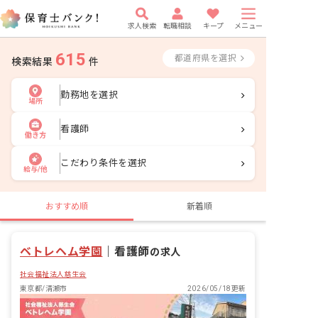
求人検索
転職相談
キープ
メニュー
615
都道府県を選択
検索結果
件
勤務地を選択
場所
看護師
働き方
こだわり条件を選択
給与/他
おすすめ順
新着順
ベトレヘム学園
｜
看護師
の求人
社会福祉法人慈生会
東京都/清瀬市
2026/05/18更新