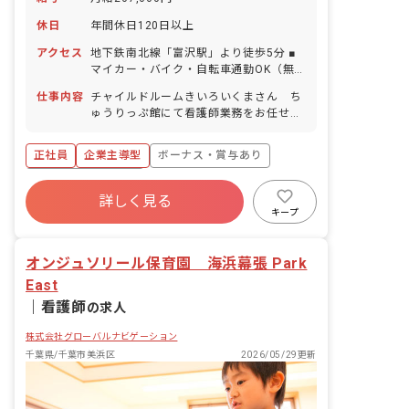
休日
年間休日120日以上
アクセス
地下鉄南北線「富沢駅」より徒歩5分 ■
マイカー・バイク・自転車通勤OK（無
料駐車場完備）
仕事内容
チャイルドルームきいろいくまさん ち
ゅうりっぷ館にて看護師業務をお任せし
ます。 ■具体的な仕事内容 ・体調不良児
対応 ・園児の健康 ・保健、衛生 ・食事
正社員
企業主導型
ボーナス・賞与あり
の管理 ・保健、衛生に関する職員への研
修実施等
年間休日120日以上
詳しく見る
寮・住宅・家賃補助あり
社会保険完備
キープ
有給
福利厚生充実
残業少なめ
昇給昇進あり
オンジュソリール保育園 海浜幕張 Park
East
｜
看護師
の求人
株式会社グローバルナビゲーション
千葉県/千葉市美浜区
2026/05/29更新