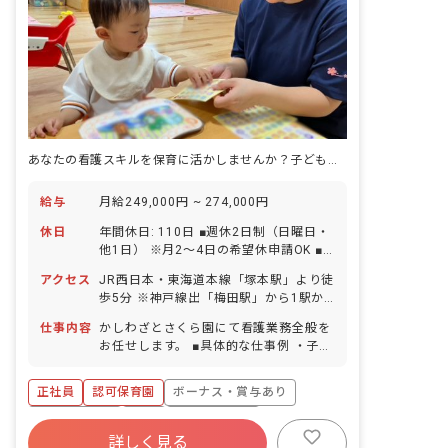
あなたの看護スキルを保育に活かしませんか？子どもたちの笑顔を守る仕事
給与
月給249,000円 ~ 274,000円
休日
年間休日: 110日 ■週休2日制（日曜日・
他1日） ※月2～4日の希望休申請OK ■
祝日 ■夏季休暇（2～3日間） ■年末年始
アクセス
JR西日本・東海道本線「塚本駅」より徒
休暇（6日間） ■有給休暇（取得率ほぼ
歩5分 ※神戸線出「梅田駅」から1駅か
100％／入職日より10日付与／半日単位
つ4分程度で「塚本駅」に着きます。 ■
から取得可能） ■産前産後・育児休暇
仕事内容
かしわざとさくら園にて看護業務全般を
マイカー・バイク・自転車通勤可（無料
（取得率100％・復帰率100％） ■介
お任せします。 ■具体的な仕事例 ・子ど
駐輪場完備／駐車場は自己手配） ・徒歩
護・看護休暇 ■誕生日休暇
も達の健康／衛星管理指導 ・検診時の補
5分圏内にコンビニと商店街があるほ
助 ・ほけんだよりの作成 ・怪我の応急
か、徒歩圏内に公園もある便利な立地で
正社員
認可保育園
ボーナス・賞与あり
処置や病院の付き添い など ※定員100
す。 ・北は高槻方面から、東は東大阪
名（（0歳6名、1歳14名、2歳14名、3
社会保険完備
有給
福利厚生充実
市、西は尼崎市、大阪市内では住吉区、
歳22名、4歳22名、5歳22名）
詳しく見る
此花区、淀川区、北区とアクセス良好な
退職金制度
残業少なめ
産休育休制度