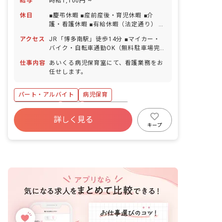
給与
時給1,100円 ~
休日
■慶弔休暇 ■産前産後・育児休暇 ■介
護・看護休暇 ■有給休暇（法定通り） ■
年末年始休暇 ■その他シフトによる休み
アクセス
JR「博多南駅」徒歩14分 ■マイカー・
バイク・自転車通勤OK（無料駐車場完
備）
仕事内容
あいくる病児保育室にて、看護業務をお
任せします。
パート・アルバイト
病児保育
社会保険完備
有給
福利厚生充実
詳しく見る
残業少なめ
昇給昇進あり
産休育休制度
キープ
車通勤可
正社員登用