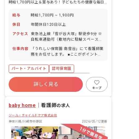
時給1,700円以上＆賞与あり！子どもたちの健康な毎日を支えるやりがい◎
給与
時給1,700円 ~ 1,900円
休日
年間休日120日以上
アクセス
東急池上線「雪が谷大塚」駅徒歩9分 ※
自転車通勤可（敷地内に駐輪スペース完
備）
仕事内容
「うれしい保育園 南雪谷」にて看護師業
務をお任せします。 ■ここがポイント！
子どもたちの病気やケガの対応や予防、
健康管理、保健衛生研修を主にお任せし
パート・アルバイト
認可保育園
ます。時間帯により保育のお手伝いとし
て、子どもたちにも関わっていただきま
ボーナス・賞与あり
年間休日120日以上
す。 また保健だよりの作成とともに、保
詳しく見る
社会保険完備
有給
福利厚生充実
護者様からの相談に応じて、看護の専門
キープ
的立場からご家庭での衛生管理と疾病予
退職金制度
残業少なめ
昇給昇進あり
防などのアドバイスもお願いできると、
baby home
とてもうれしいです。 ケア21の「人を
｜
看護師
の求人
大事にし、人を育てる」という経営理念
ジール・チャイルドケア株式会社
の下、保育施設で初めて働く方も大歓迎
です。
神奈川県/川崎市中原区
2026/05/12更新