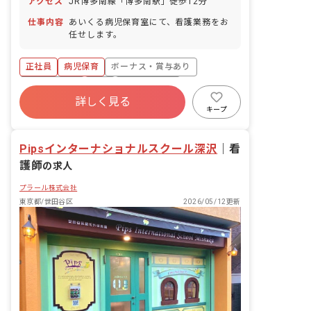
アクセス
JR博多南線「博多南駅」徒歩12分
休暇 ■介護・看護休暇
仕事内容
あいくる病児保育室にて、看護業務をお
任せします。
正社員
病児保育
ボーナス・賞与あり
社会保険完備
有給
福利厚生充実
詳しく見る
退職金制度
残業少なめ
昇給昇進あり
キープ
産休育休制度
Pipsインターナショナルスクール深沢
｜
看
護師
の求人
プラール株式会社
東京都/世田谷区
2026/05/12更新