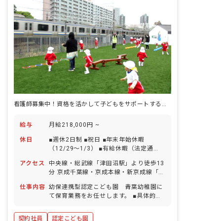
んな事にもくじけない強い精神力を養お
う。 ・たくさんの遊びや運動を通して、
自ら危険を回避できる健康な体をつくろ
う。 ・自ら考える力を養い、何事にも意
欲的に行動できる子どもを育てよう。 ■
保育のこだわり たくさんのカリキュラム
や行事‧日々の生活から様々な経験を通
して、自分に自信をつけてもらい、そこ
から苦手なものにもチャレンジし、バラ
ンスのとれた成長をしてほしいと考えて
います。具体的なカリキュラムとしては
体操‧水泳‧絵画‧茶道‧英語‧音楽等
看護師募集中！資格を活かして子どもをサポートするお仕事始めませんか
があります。行事では、臨海保育‧発表
会‧運動会などです。
給与
月給218,000円 ~
休日
■週休2日制 ■祝日 ■年末年始休暇
（12/29～1/3） ■有給休暇（法定通
り） ■その他シフトによる ※年間休日
アクセス
中央線・総武線「津田沼駅」より徒歩13
120日目標
分 京成千葉線・京成本線・新京成線「京
成津田沼駅」より徒歩7分 新京成線「新
仕事内容
幼保連携型認定こども園 青葉幼稚園に
津田沼駅」より徒歩10分 ■自転車通勤可
て保育業務をお任せします。 ■具体的な
（駐輪場あり）
仕事内容 ・認定こども園での保健業務。
・0～5歳児の急なケガや病気の対応、保
契約社員
認定こども園