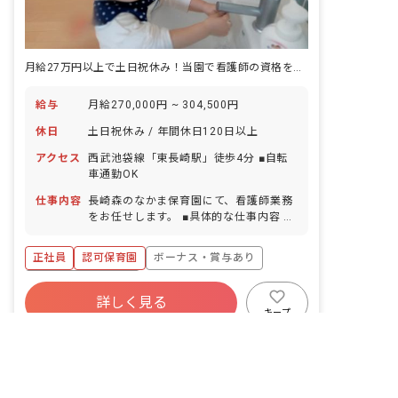
月給27万円以上で土日祝休み！当園で看護師の資格を活かしませんか？
給与
月給270,000円 ~ 304,500円
休日
土日祝休み / 年間休日120日以上
アクセス
西武池袋線「東長崎駅」徒歩4分 ■自転
車通勤OK
仕事内容
長崎森のなかま保育園にて、看護師業務
をお任せします。 ■具体的な仕事内容 ・
0歳児クラス補助 ・保健だより作成 ・検
診関連のとりまとめ ・園児体調管理（発
正社員
認可保育園
ボーナス・賞与あり
熱、ケガ等） ・園児身体測定実施
年間休日120日以上
詳しく見る
寮・住宅・家賃補助あり
社会保険完備
キープ
非公開の求人多数！ 紹介登録はこちら
土日祝休み
有給
福利厚生充実
保育士の求人を紹介してもらう
残業少なめ
野沢そらの木保育園
｜
看護師
の求人
社会福祉法人相愛会