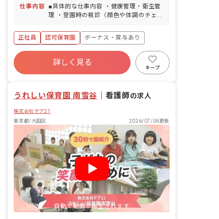
「新丸子駅」徒歩2分 ※近隣にはショッ
仕事内容
■具体的な仕事内容 ・健康管理・衛生管
ピングモールがあり、仕事帰りにショッ
理 ・登園時の視診（顔色や体調のチェッ
ピングも楽しめます！新丸子駅付近に
ク） ・園児の体調不良時・ケガの応急処
は、商店街や銀行があり普段の買い物に
置、受診判断 ・各種資料作成 ・園内の
も便利です。
正社員
認可保育園
ボーナス・賞与あり
消毒・衛生管理の指導 ・保護者様からの
健康相談、育児相談への対応 ・職員への
年間休日120日以上
保健・衛生知識の共有 ・嘱託医との連携
詳しく見る
寮・住宅・家賃補助あり
社会保険完備
※保育業務をお願いすることはありませ
キープ
ん。
有給
福利厚生充実
退職金制度
残業少なめ
うれしい保育園 南雪谷
｜
看護師
の求人
株式会社ケア21
東京都/大田区
2026/07/06更新
自動で動画が再生されます