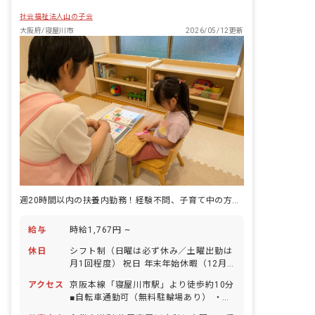
社会福祉法人山の子会
大阪府/寝屋川市
2026/05/12更新
週20時間以内の扶養内勤務！経験不問、子育て中の方も活躍中です
給与
時給1,767円 ~
休日
シフト制（日曜は必ず休み／土曜出勤は
月1回程度） 祝日 年末年始休暇（12月
29日～1月3日） 有給休暇（法定通り付
アクセス
京阪本線「寝屋川市駅」より徒歩約10分
与／5日以上の連休相談OK） 産前産後・
■自転車通勤可（無料駐輪場あり） ・近
育児休暇（取得率・復帰率ともに90％以
隣にはスーパーもあり、お買い物にも便
上） 慶弔休暇 介護・看護休暇 特別休暇