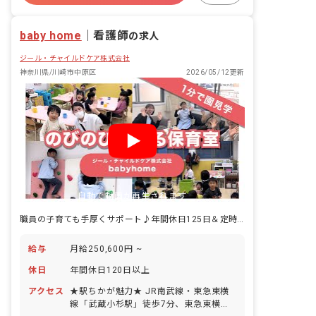
有給
福利厚生充実
退職金制度
残業少なめ
baby home
｜
看護師
の求人
ジール・チャイルドケア株式会社
神奈川県/川崎市中原区
2026/05/12更新
自動で動画が再生されます
職員の子育ても手厚くサポート♪年間休日125日＆定時退勤ができる職場です
給与
月給250,600円 ~
休日
年間休日120日以上
アクセス
★駅ちかが魅力★ JR南武線・東急東横
線「武蔵小杉駅」徒歩7分、東急東横線