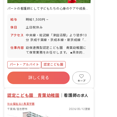
野をオンラインで研修を受講し、保育の
スキルアップをしています。
パートの看護師として子どもたちの心身のケアや成長のサポートをしませんか
給与
時給1,500円 ~
休日
土日祝休み
アクセス
中央線・総武線「津田沼駅」より徒歩13
分 京成千葉線・京成本線・新京成線「京
成津田沼駅」より徒歩7分 新京成線「新
仕事内容
幼保連携型認定こども園 青葉幼稚園に
津田沼駅」より徒歩10分 ■自転車通勤可
て保育業務をお任せします。 ■具体的な
（駐輪場あり）
仕事内容 ・認定こども園での保健業務。
・0～5歳児の急なケガや病気の対応、保
パート・アルバイト
認定こども園
健だよりの作成、日常の園児の健康チェ
ック、その他、園の保健業務全般をお願
土日祝休み
有給
福利厚生充実
いします。 ＜クラス定員＞ 0~2歳児ク
詳しく見る
残業少なめ
産休育休制度
社会福祉法人
ラス 2歳児12名‧1歳児10名‧0歳児9名
キープ
／職員8名 年少児クラス 120名／職員9
週2.3日~OK
研修充実
名 年中児クラス 120名／職員5名 年長児
認定こども園 青葉幼稚園
クラス 120名／職員5名 （その他パート
｜
看護師
の求人
や主任保育士等がサポートに入っていま
社会福祉法人青葉学園
す） ■保育理念 ・人から愛される喜びを
知り、人や物を愛し、感謝する心を育て
千葉県/習志野市
2026/05/12更新
よう。 ・目標達成の喜びを知る事で、ど