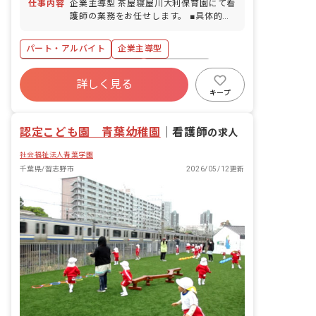
仕事内容
企業主導型 茶屋寝屋川大利保育園にて看
利です。
※子育て中の方も多数在籍されていま
護師の業務をお任せします。 ■具体的な
す！
仕事内容 ・子どもの対応やケガの処置
・関係機関や保護者への対応 ・薬の管
パート・アルバイト
企業主導型
理、予薬、与薬前後の観察 ・環境衛生及
び安全管理や保健だより作成 ・その他保
ボーナス・賞与あり
有給
福利厚生充実
育園内 での付随する業務（保育補助もお
詳しく見る
残業少なめ
昇給昇進あり
産休育休制度
願いすることがあります） ■保育をする
キープ
うえで大切にしていること 子どもがあり
社会福祉法人
正社員登用
のままの自分を表現しながら、安心して
認定こども園 青葉幼稚園
過ごせるような保育を心掛けています。
｜
看護師
の求人
具体的には… ・”ひとりひとりが愛され
社会福祉法人青葉学園
て大切にされていることの実感”が伝わ
るように、子どもと1対1で関わる時間を
千葉県/習志野市
2026/05/12更新
大切にし、子どもの声に耳を傾け受け止
めるようにしています。また、日々の保
育でのふれあい遊びを積極的に取り入
れ、遊びからも実感できる環境を目指し
ています。 ・職員間で話し合う機会を設
け、子どもの成長や保護者との関わりに
ついて共有し、それぞれにあった関わり
について日々振り返る時間を作っていま
す。その中でも、子どもの”その子らし
さ”を大切にする保育にも力を入れてお
ります。 ・職員一人一人が興味のある分