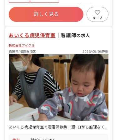
健だよりの作成、日常の園児の健康チェ
ック、その他、園の保健業務全般をお願
ボーナス・賞与あり
社会保険完備
有給
いします。 ＜クラス定員＞ 0~2歳児ク
詳しく見る
福利厚生充実
残業少なめ
昇給昇進あり
ラス 2歳児12名‧1歳児10名‧0歳児9名
キープ
／職員8名 年少児クラス 120名／職員9
社会福祉法人
複数園あり
名 年中児クラス 120名／職員5名 年長児
あいくる病児保育室
クラス 120名／職員5名 (その他パート
｜
看護師
の求人
や主任保育士等がサポートに入っていま
株式会社アイクル
す) ■保育理念 ・人から愛される喜びを
知り、人や物を愛し、感謝する心を育て
福岡県/福岡市南区
2026/08/06更新
よう。 ・目標達成の喜びを知る事で、ど
んな事にもくじけない強い精神力を養お
う。 ・たくさんの遊びや運動を通して、
自ら危険を回避できる健康な体をつくろ
う。 ・自ら考える力を養い、何事にも意
欲的に行動できる子どもを育てよう。 ■
保育のこだわり たくさんのカリキュラム
や行事‧日々の生活から様々な経験を通
して、自分に自信をつけてもらい、そこ
から苦手なものにもチャレンジし、バラ
ンスのとれた成長をしてほしいと考えて
います。 具体的なカリキュラムとしては
体操‧水泳‧絵画‧茶道‧英語‧音楽等
あいくる病児保育室で看護師募集！週1日から無理なく働けます！
があります。行事では、臨海保育‧発表
会‧運動会などです。