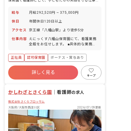
保育園で看護師として、子どもたちの笑顔を守る仕事を始めませんか
給与
月給292,520円 ~ 375,000円
休日
年間休日120日以上
アクセス
京王線「八幡山駅」より徒歩5分
仕事内容
えにっくす八幡山保育園にて、看護業務
全般をお任せします。 ■具体的な業務例
・子どもの健康管理 ・保育園における衛
生管理 ・安全管理 ・保護者対応 ・園内
正社員
認可保育園
ボーナス・賞与あり
研修計画 ・その他保育園業務全般 など
年間休日120日以上
詳しく見る
寮・住宅・家賃補助あり
社会保険完備
キープ
有給
福利厚生充実
退職金制度
残業少なめ
かしわざとさくら園
｜
看護師
の求人
株式会社さくらブロッサム
大阪府/大阪市西淀川区
2026/07/09更新