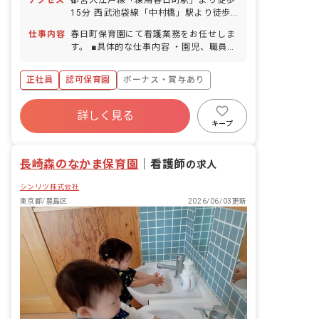
15分 西武池袋線「中村橋」駅より徒歩
20分 ■自転車通勤可（通勤用電動自転車
仕事内容
春日町保育園にて看護業務をお任せしま
貸与あり）
す。 ■具体的な仕事内容 ・園児、職員の
健康管理 ・保健衛生の管理 ・健康診断
の計画 ・保健だよりの作成 等 ＜就業
正社員
認可保育園
ボーナス・賞与あり
場所＞ 令和9年4月以降：練馬区立春日
町保育園（東京都練馬区春日町5-17-
年間休日120日以上
10） 令和8年度：法人で一番近い園に配
詳しく見る
寮・住宅・家賃補助あり
社会保険完備
属
キープ
有給
福利厚生充実
退職金制度
残業少なめ
長崎森のなかま保育園
｜
看護師
の求人
シンリツ株式会社
東京都/豊島区
2026/06/03更新