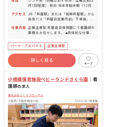
休日
シフト制（日曜は必ず休み／土曜出勤は
月1回程度） 祝日 年末年始休暇（12月
29日～1月3日） 有給休暇（法定通り付
アクセス
JR「芦屋駅」または「阪神芦屋駅」から
与／5日以上の連休相談OK） 産前産後・
阪急バス「芦屋浜営業所前」下車後、徒
育児休暇（取得率・復帰率ともに90％以
歩1分 ■自転車通勤可（無料駐輪場あ
上） 慶弔休暇 介護・看護休暇 特別休暇
仕事内容
企業主導型 茶屋高浜保育園にて看護師の
り） ・近隣に大型商業施設もあり、仕事
※子育て中の方も多数在籍されていま
業務をお任せします。 ■具体的な仕事内
終わりに買い物をしてから帰れます！ ・
す！
容 ・子どもの対応やケガの処置 ・関係
お買い物にも便利な立地で、春は桜が満
機関や保護者への対応 ・薬の管理、予
開なので清々しい気持ちで出勤できま
パート・アルバイト
企業主導型
薬、与薬前後の観察 ・環境衛生及び安全
す！
管理や保健だより作成 ・その他保育園内
ボーナス・賞与あり
有給
福利厚生充実
での付随する業務（保育補助もお願いす
詳しく見る
残業少なめ
昇給昇進あり
産休育休制度
ることがあります） ■保育をするうえで
キープ
大切にしていること 子どもがありのまま
社会福祉法人
正社員登用
の自分を表現しながら、安心して過ごせ
小規模保育施設ベビーランドさくら園
るような保育を心掛けています。 具体的
｜
看
には… ・”ひとりひとりが愛されて大切
護師
の求人
にされていることの実感”が伝わるよう
に、子どもと1対1で関わる時間を大切に
株式会社さくらブロッサム
し、子どもの声に耳を傾け受け止めるよ
大阪府/大阪市西淀川区
2026/06/08更新
うにしています。また、日々の保育での
ふれあい遊びを積極的に取り入れ、遊び
からも実感できる環境を目指していま
す。 ・職員間で話し合う機会を設け、子
どもの成長や保護者との関わりについて