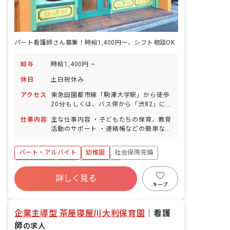
パート看護師さん募集！時給1,400円～、シフト相談OK
給与
時給1,400円 ~
休日
土日祝休み
アクセス
東急田園都市線「駒澤大学駅」から徒歩
20分もしくは、バス停から「渋82」に
乗車、「深沢不動前」下車徒歩6分 「自
仕事内容
主な仕事内容 ・子どもたちの保育、教育
由が丘駅」バス停から「自01」「自
活動のサポート ・連絡帳などの簡単な入
02」に乗車、「日体大裏」下車徒歩3分
力（PCやタブレット使用） ・園内の環
■自転車通勤OK （無料駐輪場あり）
境整備・整理整頓 ・看護師の方は、特別
パート・アルバイト
幼稚園
社会保険完備
な医療業務はありませんが、 子どもた
ちの体調変化やケガ・病気の際には 対
土日祝休み
有給
正社員登用
応をお願いします。 英語が得意でなくて
詳しく見る
未経験歓迎
新卒も歓迎
週2.3日~OK
も、自然と多文化の雰囲気に触れられる
キープ
職場です。 子どもたちと笑顔で過ごしな
複数園あり
がら、毎日が新しい発見であふれていま
企業主導型 茶屋寝屋川大利保育園
す。
｜
看護
師
の求人