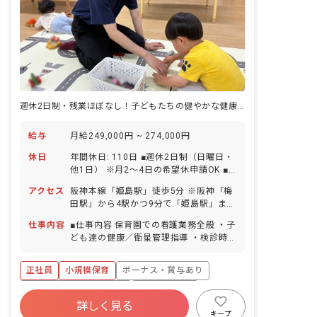
共有し、それぞれにあった関わりについ
て日々振り返る時間を作っています。そ
の中でも、子どもの”その子らしさ”を大
切にする保育にも力を入れております。
・職員一人一人が興味のある分野をオン
ラインで研修を受講し、保育のスキルア
ップをしています。
週休2日制・残業ほぼなし！子どもたちの健やかな健康と安全を見守るお仕事
給与
月給249,000円 ~ 274,000円
休日
年間休日: 110日 ■週休2日制（日曜日・
他1日） ※月2～4日の希望休申請OK ■
祝日 ■夏季休暇（2～3日間） ■年末年始
アクセス
阪神本線「姫島駅」徒歩5分 ※阪神「梅
休暇（6日間） ■有給休暇（取得率ほぼ
田駅」から4駅かつ9分で「姫島駅」まで
100％／入職日より10日付与／半日単位
着きます。 ■マイカー・バイク・自転車
から取得可能） ■産前産後・育児休暇
仕事内容
■仕事内容 保育園での看護業務全般 ・子
通勤可（無料駐輪場完備／駐車場は自己
（取得率100％・復帰率100％） ■介
ども達の健康／衛星管理指導 ・検診時の
手配） ・徒歩5分圏内にコンビニがある
護・看護休暇 ■誕生日休暇
補助 ・ほけんだよりの作成 ・怪我の応
ほか、徒歩圏内に公園もある便利な立地
急処置や病院の付き添い など
です。 ・北は高槻方面から、東は東大阪
正社員
小規模保育
ボーナス・賞与あり
市、西は尼崎市、大阪市内では住吉区、
寮・住宅・家賃補助あり
社会保険完備
此花区、淀川区、北区とアクセス良好な
詳しく見る
ので多方面から職員が通っています。
有給
福利厚生充実
退職金制度
キープ