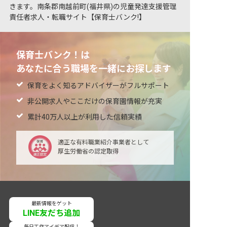
きます。南条郡南越前町(福井県)の児童発達支援管理
責任者求人・転職サイト【保育士バンク!】
保育士バンク！は
あなたに合う職場を一緒にお探します
保育をよく知るアドバイザーがフルサポート
非公開求人やここだけの保育園情報が充実
累計40万人以上が利用した信頼実績
適正な有料職業紹介事業者として
厚生労働省の認定取得
最新情報をゲット
LINE友だち追加
毎日工作アイデア配信！