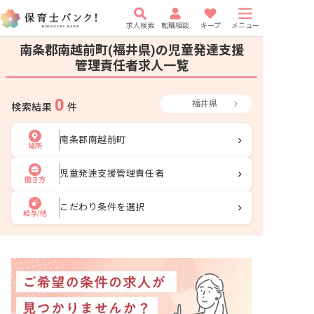
求人検索
転職相談
キープ
メニュー
南条郡南越前町(福井県)の児童発達支援
管理責任者求人一覧
0
福井県
検索結果
件
南条郡南越前町
場所
児童発達支援管理責任者
働き方
こだわり条件を選択
給与/他