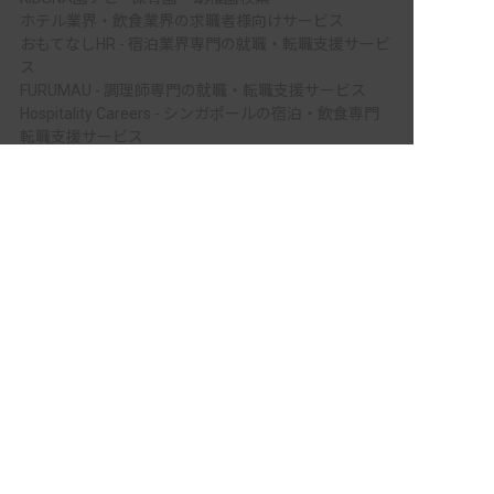
ホテル業界・飲食業界の求職者様向けサービス
おもてなしHR - 宿泊業界専門の就職・転職支援サービ
ス
FURUMAU - 調理師専門の就職・転職支援サービス
Hospitality Careers - シンガポールの宿泊・飲食専門
転職支援サービス
非公開の求人多数！ 紹介登録はこちら
886旅館人力銀行 日本旅館工作 - 日本と台湾の観光業
を結ぶ課題解決型プラットフォーム
南条郡南越前町の求人を紹介してもらう
886旅館人力銀行 台湾旅館工作 - 台湾宿泊業界専門の
就職・転職支援プラットフォーム
IT業界の求職者様向けサービス
Tech Bridge Japan - IT企業、成長企業、外国人のため
の転職支援サービス
メニュー
ホーム
会員登録
サービス紹介
サイトマップ
転職お役立ち情報
転職フェスタ
保育士コラム