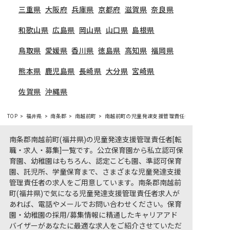
三重県
大阪府
兵庫県
京都府
滋賀県
奈良県
和歌山県
広島県
岡山県
山口県
島根県
鳥取県
愛媛県
香川県
徳島県
高知県
福岡県
熊本県
鹿児島県
長崎県
大分県
宮崎県
佐賀県
沖縄県
TOP
福井県
南条郡
南越前町
南越前町の児童発達支援管理責任者求人一覧
南条郡南越前町(福井県)の児童発達支援管理責任者[転
職・求人・募集]一覧です。公立保育園から私立認可保
育園、幼稚園はもちろん、認定こども園、準認可保育
園、託児所、学童保育まで、さまざまな児童発達支援
管理責任者の求人をご用意しています。南条郡南越前
町(福井県)で気になる児童発達支援管理責任者求人が
あれば、電話やメールでお問い合わせください。保育
園・幼稚園の採用/募集情報に精通したキャリアアド
バイザーがあなたに最適な求人をご紹介させていただ