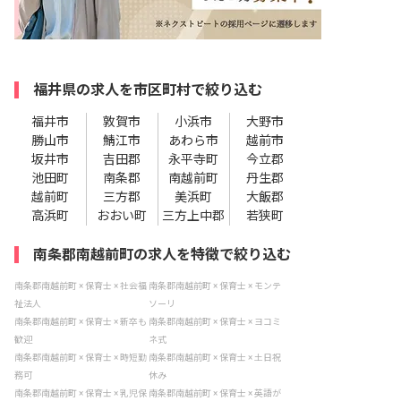
福井県の求人を市区町村で絞り込む
福井市
敦賀市
小浜市
大野市
勝山市
鯖江市
あわら市
越前市
坂井市
吉田郡
永平寺町
今立郡
池田町
南条郡
南越前町
丹生郡
越前町
三方郡
美浜町
大飯郡
高浜町
おおい町
三方上中郡
若狭町
南条郡南越前町の求人を特徴で絞り込む
南条郡南越前町 × 保育士 × 社会福
南条郡南越前町 × 保育士 × モンテ
祉法人
ソーリ
南条郡南越前町 × 保育士 × 新卒も
南条郡南越前町 × 保育士 × ヨコミ
歓迎
ネ式
南条郡南越前町 × 保育士 × 時短勤
南条郡南越前町 × 保育士 × 土日祝
務可
休み
南条郡南越前町 × 保育士 × 乳児保
南条郡南越前町 × 保育士 × 英語が