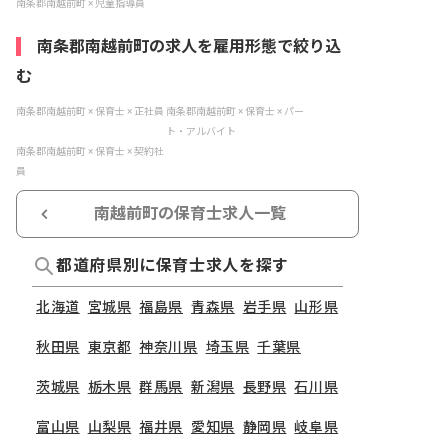
南条郡南越前町 × 児童指導員
南条郡南越前町の求人を雇用形態で絞り込
む
南条郡南越前町 × 保育士 × 正社員
南条郡南越前町 × 保育士 × パー
ト・アルバイト
南条郡南越前町 × 保育士 × 契約社
員
南越前町の保育士求人一覧
都道府県別に保育士求人を探す
北海道
宮城県
福島県
青森県
岩手県
山形県
秋田県
東京都
神奈川県
埼玉県
千葉県
茨城県
栃木県
群馬県
新潟県
長野県
石川県
富山県
山梨県
福井県
愛知県
静岡県
岐阜県