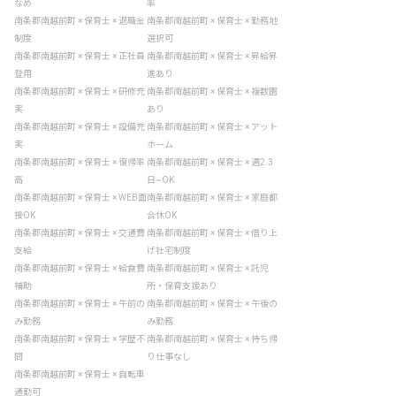
なめ
率
南条郡南越前町 × 保育士 × 退職金
南条郡南越前町 × 保育士 × 勤務地
制度
選択可
南条郡南越前町 × 保育士 × 正社員
南条郡南越前町 × 保育士 × 昇給昇
登用
進あり
南条郡南越前町 × 保育士 × 研修充
南条郡南越前町 × 保育士 × 複数園
実
あり
南条郡南越前町 × 保育士 × 設備充
南条郡南越前町 × 保育士 × アット
実
ホーム
南条郡南越前町 × 保育士 × 復帰率
南条郡南越前町 × 保育士 × 週2.3
高
日~OK
南条郡南越前町 × 保育士 × WEB面
南条郡南越前町 × 保育士 × 家庭都
接OK
合休OK
南条郡南越前町 × 保育士 × 交通費
南条郡南越前町 × 保育士 × 借り上
支給
げ社宅制度
南条郡南越前町 × 保育士 × 給食費
南条郡南越前町 × 保育士 × 託児
補助
所・保育支援あり
南条郡南越前町 × 保育士 × 午前の
南条郡南越前町 × 保育士 × 午後の
み勤務
み勤務
南条郡南越前町 × 保育士 × 学歴不
南条郡南越前町 × 保育士 × 持ち帰
問
り仕事なし
南条郡南越前町 × 保育士 × 自転車
通勤可