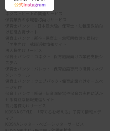
ネクストビートの関連サービス
保育業界の求職者様向けサービス
保育士バンク！ - 日本最大級。保育士・幼稚園教諭向
け転職支援サイト
保育士バンク！新卒 - 保育士・幼稚園教諭を目指す
「学生向け」就職活動情報サイト
法人様向けサービス
保育士バンク！コネクト - 保育施設向けの業務支援シ
ステム
保育士バンク！パレット - 保育施設専門の職員マネジ
メントツール
保育士バンク！ウェブパック - 保育施設向けホームペ
ージ制作
保育士バンク！総研 - 保育園経営や保育の実務に活か
せる有益な情報発信サイト
育児者様向けサービス
KIDSNA STYLE - 「育てるを考える」子育て情報メデ
ィア
KIDSNAシッター - ベビーシッターサービス
KIDSNA園ナビ - 保育園・幼稚園検索