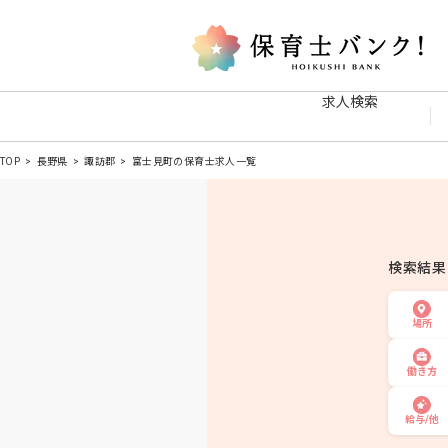
求人検索
TOP
長野県
諏訪郡
富士見町の保育士求人一覧
検索結
場所
働き方
給与/他