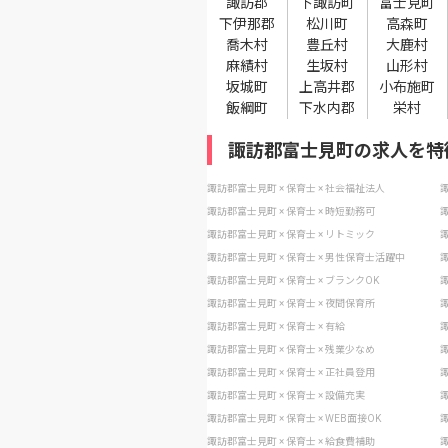
諏訪郡
下諏訪町
富士見町
下伊那郡
松川町
高森町
喬木村
豊丘村
大鹿村
麻績村
生坂村
山形村
坂城町
上高井郡
小布施町
飯綱町
下水内郡
栄村
諏訪郡富士見町の求人を特
諏訪郡富士見町 × 保育士 × 社会福祉法人
諏
諏訪郡富士見町 × 保育士 × 時短勤務可
諏
諏訪郡富士見町 × 保育士 × リトミック
諏
諏訪郡富士見町 × 保育士 × 男性保育士活躍中
諏
諏訪郡富士見町 × 保育士 × ブランクOK
諏
諏訪郡富士見町 × 保育士 × 夜間保育所
諏
諏訪郡富士見町 × 保育士 × 有給
諏
諏訪郡富士見町 × 保育士 × 残業少なめ
諏
諏訪郡富士見町 × 保育士 × 正社員登用
諏
諏訪郡富士見町 × 保育士 × 設備充実
諏
諏訪郡富士見町 × 保育士 × WEB面接OK
諏
諏訪郡富士見町 × 保育士 × 給食費補助
諏