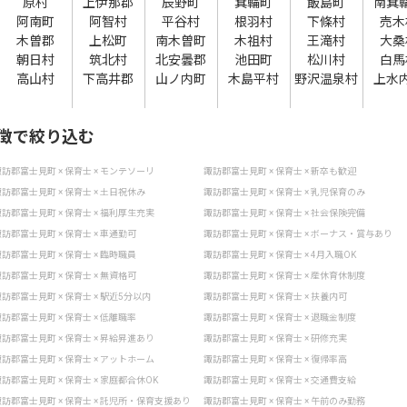
原村
上伊那郡
辰野町
箕輪町
飯島町
南箕
阿南町
阿智村
平谷村
根羽村
下條村
売木
木曽郡
上松町
南木曽町
木祖村
王滝村
大桑
朝日村
筑北村
北安曇郡
池田町
松川村
白馬
高山村
下高井郡
山ノ内町
木島平村
野沢温泉村
上水
徴で絞り込む
訪郡富士見町 × 保育士 × モンテソーリ
諏訪郡富士見町 × 保育士 × 新卒も歓迎
訪郡富士見町 × 保育士 × 土日祝休み
諏訪郡富士見町 × 保育士 × 乳児保育のみ
訪郡富士見町 × 保育士 × 福利厚生充実
諏訪郡富士見町 × 保育士 × 社会保険完備
訪郡富士見町 × 保育士 × 車通勤可
諏訪郡富士見町 × 保育士 × ボーナス・賞与あり
訪郡富士見町 × 保育士 × 臨時職員
諏訪郡富士見町 × 保育士 × 4月入職OK
訪郡富士見町 × 保育士 × 無資格可
諏訪郡富士見町 × 保育士 × 産休育休制度
訪郡富士見町 × 保育士 × 駅近5分以内
諏訪郡富士見町 × 保育士 × 扶養内可
訪郡富士見町 × 保育士 × 低離職率
諏訪郡富士見町 × 保育士 × 退職金制度
訪郡富士見町 × 保育士 × 昇給昇進あり
諏訪郡富士見町 × 保育士 × 研修充実
訪郡富士見町 × 保育士 × アットホーム
諏訪郡富士見町 × 保育士 × 復帰率高
訪郡富士見町 × 保育士 × 家庭都合休OK
諏訪郡富士見町 × 保育士 × 交通費支給
訪郡富士見町 × 保育士 × 託児所・保育支援あり
諏訪郡富士見町 × 保育士 × 午前のみ勤務