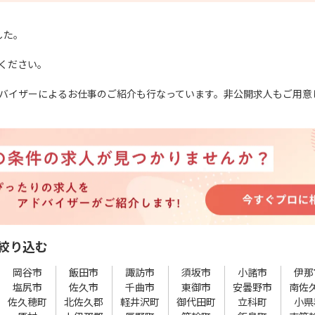
した。
ください。
バイザーによるお仕事のご紹介も行なっています。非公開求人もご用意
絞り込む
岡谷市
飯田市
諏訪市
須坂市
小諸市
伊那
塩尻市
佐久市
千曲市
東御市
安曇野市
南佐
佐久穂町
北佐久郡
軽井沢町
御代田町
立科町
小県