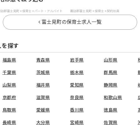
訪郡富士見町 × 保育士 × パート・アルバイト
諏訪郡富士見町 × 保育士 × 契約社員
富士見町の保育士求人一覧
人を探す
福島県
青森県
岩手県
山形県
千葉県
茨城県
栃木県
群馬県
山梨県
福井県
愛知県
静岡県
京都府
滋賀県
奈良県
和歌山県
鳥取県
愛媛県
香川県
徳島県
長崎県
大分県
宮崎県
佐賀県