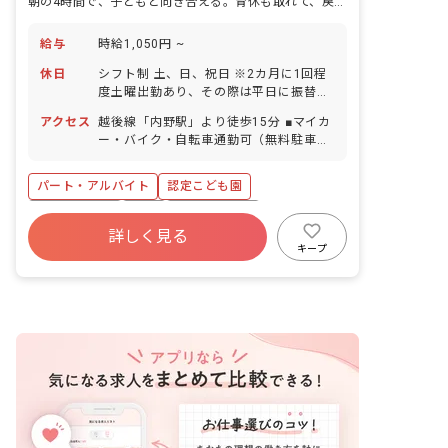
朝の4時間で、子どもと向き合える。育休も取れて、戻ってくる園。
給与
時給1,050円 ~
休日
シフト制 土、日、祝日 ※2カ月に1回程
度土曜出勤あり、その際は平日に振替休
日（土曜勤務なしも相談可） 年末年始休
アクセス
越後線「内野駅」より徒歩15分 ■マイカ
暇 有給休暇（取得率70％／5日以上の連
ー・バイク・自転車通勤可（無料駐車場
休相談OK） 産前産後・育児休暇（取得
あり） ■新潟市西区、西蒲区、中央区な
率100％・復帰率100％） 介護・看護休
どから通勤している職員が多いです。
暇 ※お盆時期の連休取得も相談可能で
パート・アルバイト
認定こども園
す。 ※希望日に特別休暇や有給を使用し
社会保険完備
有給
福利厚生充実
て、お子さんの学校行事参加や家庭の用
詳しく見る
事などもOK！
残業少なめ
産休育休制度
社会福祉法人
キープ
車通勤可
アットホーム