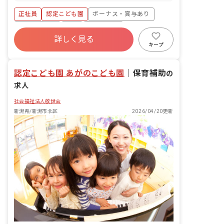
正社員
認定こども園
ボーナス・賞与あり
社会保険完備
有給
退職金制度
詳しく見る
残業少なめ
昇給昇進あり
産休育休制度
キープ
社会福祉法人
認定こども園 あがのこども園
｜
保育補助
の
求人
社会福祉法人敬世会
新潟県/新潟市北区
2026/04/20更新