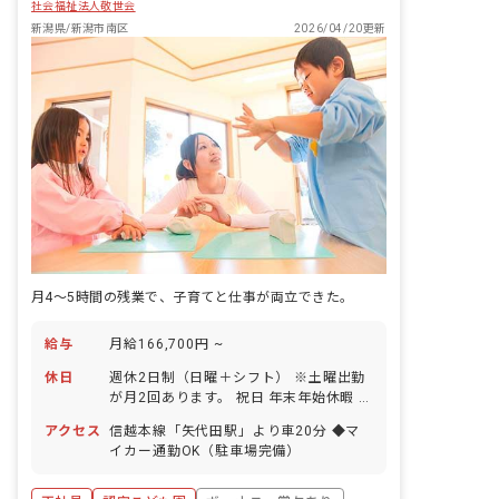
社会福祉法人敬世会
新潟県/新潟市南区
2026/04/20更新
月4～5時間の残業で、子育てと仕事が両立できた。
給与
月給166,700円 ~
休日
週休2日制（日曜＋シフト） ※土曜出勤
が月2回あります。 祝日 年末年始休暇 有
給休暇（半日～取得可能です！） 産前産
アクセス
信越本線「矢代田駅」より車20分 ◆マ
後・育児休暇（取得率100％、復帰率も
イカー通勤OK（駐車場完備）
ほぼ100％！）