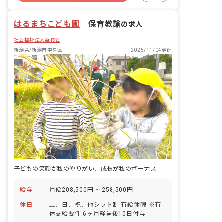
い、職員と家族が支え合い、ゆったりと
昇給昇進あり
産休育休制度
した環境の中で一人ひとりの子どもに寄
はるまちこども園
り添い、園生活を楽しんでいけるように
｜
保育教諭
の求人
努めています。
社会福祉法人華桜会
新潟県/新潟市中央区
2025/11/04更新
子どもの笑顔が私のやりがい、成長が私のボーナス
給与
月給208,500円 ~ 258,500円
休日
土、日、祝、他シフト制 有給休暇 ※有
休支給要件:6ヶ月経過後10日付与