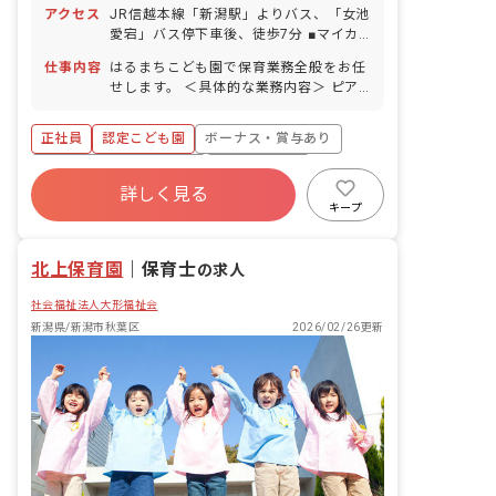
アクセス
JR信越本線「新潟駅」よりバス、「女池
愛宕」バス停下車後、徒歩7分 ■マイカ
ー・バイク・自転車通勤可（無料駐車
仕事内容
はるまちこども園で保育業務全般をお任
場・駐輪場あり）
せします。 ＜具体的な業務内容＞ ピア
ノ 週案作成 月案作成 クラス通信作成 外
遊び 園外へのお散歩
正社員
認定こども園
ボーナス・賞与あり
寮・住宅・家賃補助あり
社会保険完備
詳しく見る
有給
福利厚生充実
退職金制度
キープ
残業少なめ
昇給昇進あり
北上保育園
｜
保育士
の求人
社会福祉法人大形福祉会
新潟県/新潟市秋葉区
2026/02/26更新