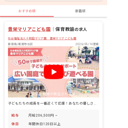
おすすめ順
新着順
豊栄マリアこども園
｜
保育教諭
の求人
社会福祉法人十和田マリア園 豊栄マリアこども園
新潟県/新潟市北区
2026/05/14更新
自動で動画が再生されます
子どもたちの成長を一番近くで応援！あなたの優しさと保育スキルが輝く場所
給与
月給206,500円 ~
休日
年間休日120日以上