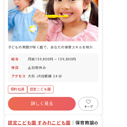
子どもの笑顔が咲く庭で、あなたの保育スキルを咲かせませんか
給与
月給159,800円 ~ 159,800円
休日
土日祝休み
アクセス
大形 JR白新線 24 分
契約社員
認定こども園
ボーナス・賞与あり
詳しく見る
寮・住宅・家賃補助あり
社会保険完備
キープ
土日祝休み
有給
退職金制度
昇給昇進あり
産休育休制度
認定こども園 すみれこども園
｜
保育教諭
の