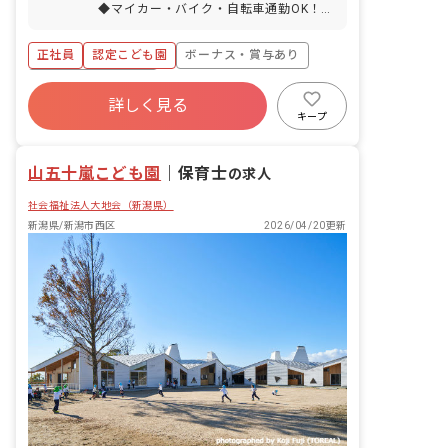
◆マイカー・バイク・自転車通勤OK！車
で通勤している職員がほとんどです。
「エンジェル児童療育教室」が隣接して
正社員
認定こども園
ボーナス・賞与あり
います。
年間休日120日以上
詳しく見る
寮・住宅・家賃補助あり
社会保険完備
キープ
有給
退職金制度
残業少なめ
昇給昇進あり
山五十嵐こども園
｜
保育士
の求人
社会福祉法人大地会（新潟県）
新潟県/新潟市西区
2026/04/20更新