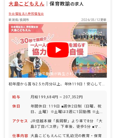
大島こどもえん
｜
保育教諭
の求人
社会福祉法人伸和福祉会
新潟県/長岡市
2026/05/12更新
自動で動画が再生されます
初年度から賞与2.5カ月分以上、年休119日！安心して保育士デビュー♪
給与
月給199,684円 ~ 207,352円
休日
年間休日: 119日 ■週休2日制（日曜、祝
日、土曜）※土曜は3週に1回勤務 ※土
日行事は年2回のみ ■年末年始（12月30
アクセス
JR信越本線「長岡駅」より車で8分 「大
日～1月3日） ■有給休暇（法定通り付与
島3丁目バス停」下車後、徒歩5分 ■マイ
／1時間単位から取得可能／5日以上の連
カー・自転車通勤OK（無料駐車場あ
休も可能） ■産前産後・育児休暇（取得
仕事内容
大島こどもえんにて乳幼児の教育・保育
り）