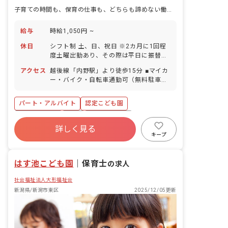
子育ての時間も、保育の仕事も、どちらも諦めない働き方がここにあります。
給与
時給1,050円 ~
休日
シフト制 土、日、祝日 ※2カ月に1回程
度土曜出勤あり、その際は平日に振替休
日（土曜勤務なしも相談可） 年末年始休
アクセス
越後線「内野駅」より徒歩15分 ■マイカ
暇 有給休暇（取得率70％／5日以上の連
ー・バイク・自転車通勤可（無料駐車場
休相談OK） 産前産後・育児休暇（取得
あり） ■新潟市西区、西蒲区、中央区な
率100％・復帰率100％） 介護・看護休
どから通勤している職員が多いです。
暇 ※お盆時期の連休取得も相談可能で
パート・アルバイト
認定こども園
す。 ※希望日に特別休暇や有給を使用し
社会保険完備
有給
福利厚生充実
て、お子さんの学校行事参加や家庭の用
詳しく見る
事などもOK！
残業少なめ
産休育休制度
社会福祉法人
キープ
車通勤可
アットホーム
はす池こども園
｜
保育士
の求人
社会福祉法人大形福祉会
新潟県/新潟市東区
2025/12/05更新