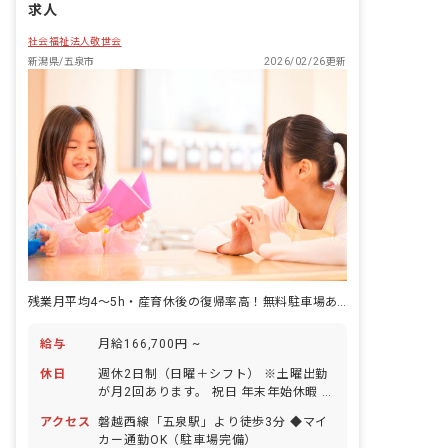
求人
社会福祉法人敬世会
新潟県/五泉市
2026/02/26更新
残業月平均4～5h・産育休後の復帰率高！無料駐車場あり・マイカー通勤可
給与
月給166,700円 ~
休日
週休2日制（日曜＋シフト） ※土曜出勤
が月2回あります。 祝日 年末年始休暇 有
給休暇（半日～取得可能です！） 産前産
アクセス
磐越西線「五泉駅」より徒歩3分 ◆マイ
後・育児休暇（取得率100％、復帰率も
カー通勤OK（駐車場完備）
ほぼ100％！）