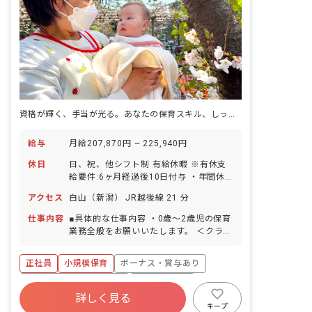
資格が輝く、手当が光る。あなたの保育スキル、しっかり評価します。
給与
月給207,870円 ~ 225,940円
休日
日、祝、他シフト制 有給休暇 ※有休支
給要件:6ヶ月経過後10日付与 ・年間休
日115日
アクセス
白山（新潟） JR越後線 21 分
仕事内容
■具体的な仕事内容 ・0歳～2歳児の保育
業務全般をお願いいたします。 ＜クラス
定員＞ 0歳児クラス 3名／職員1名・看
護師1名 1歳児クラス 8名／職員2名・
正社員
小規模保育
ボーナス・賞与あり
保育補助1名 2歳児クラス 8名／職員1
名・保育補助1名 ■保育理念 「明るい元
寮・住宅・家賃補助あり
社会保険完備
気な子」「心の豊かな子」を保育目標と
詳しく見る
有給
福利厚生充実
退職金制度
し、子どもの笑顔・健やかな成長を願
キープ