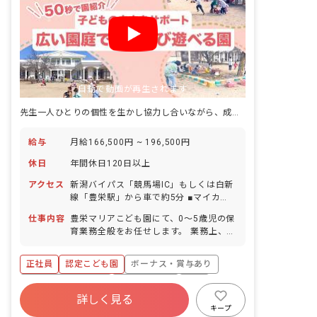
自動で動画が再生されます
先生一人ひとりの個性を生かし協力し合いながら、成長を見守っています
給与
月給166,500円 ~ 196,500円
休日
年間休日120日以上
アクセス
新潟バイパス「競馬場IC」もしくは白新
線「豊栄駅」から車で約5分 ■マイカ
ー・バイク・自転車通勤OK（無料駐車
仕事内容
豊栄マリアこども園にて、0～5歳児の保
場と駐輪場を完備） ・豊栄駅の近くにシ
育業務全般をお任せします。 業務上、車
ョッピングセンターやドラッグストアな
を使用する機会もあります。
どがあるため、通勤・お買い物にも便利
です。
正社員
認定こども園
ボーナス・賞与あり
年間休日120日以上
社会保険完備
有給
詳しく見る
福利厚生充実
退職金制度
残業少なめ
キープ