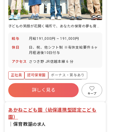
子どもの笑顔が花開く場所で、あなたの保育の夢も育てませんか
給与
月給191,000円 ~ 191,000円
休日
日、祝、他シフト制 ※有休支給要件:6ヶ
月経過後10日付与
アクセス
さつき野 JR信越本線 6 分
正社員
認可保育園
ボーナス・賞与あり
寮・住宅・家賃補助あり
社会保険完備
詳しく見る
有給
退職金制度
残業少なめ
キープ
昇給昇進あり
産休育休制度
あかねこども園（幼保連携型認定こども
園）
｜
保育教諭
の求人