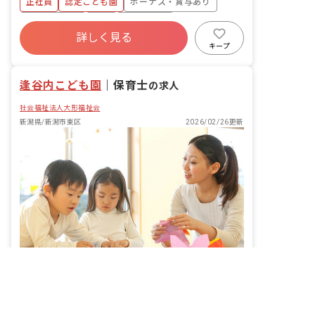
正社員
認定こども園
ボーナス・賞与あり
社会保険完備
有給
退職金制度
詳しく見る
残業少なめ
昇給昇進あり
産休育休制度
キープ
社会福祉法人
逢谷内こども園
｜
保育士
の求人
社会福祉法人大形福祉会
新潟県/新潟市東区
2026/02/26更新
非公開の求人多数！ 紹介登録はこちら
転職サポートに申し込む
子どもの笑顔に囲まれながら、あなたの未来も一緒に育てませんか