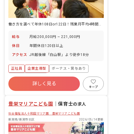
働き方を選べて年休108日or122日！残業月平均4時間と少なめ
給与
月給200,000円 ~ 221,000円
休日
年間休日120日以上
アクセス
JR越後線「白山駅」より徒歩18分
正社員
企業主導型
ボーナス・賞与あり
年間休日120日以上
詳しく見る
寮・住宅・家賃補助あり
社会保険完備
キープ
有給
福利厚生充実
残業少なめ
昇給昇進あり
豊栄マリアこども園
｜
保育士
の求人
社会福祉法人十和田マリア園 豊栄マリアこども園
新潟県/新潟市北区
2026/05/14更新