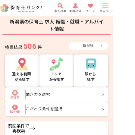
求人検索
転職相談
キープ
メニュー
新潟県の保育士 求人
転職・就職・アルバイ
ト情報
506
新潟県
検索結果
件
通える範囲
エリア
駅から
から探す
から探す
探す
働き方を選択
働き方
こだわり条件を選択
給与/他
前回条件で
ー
再検索