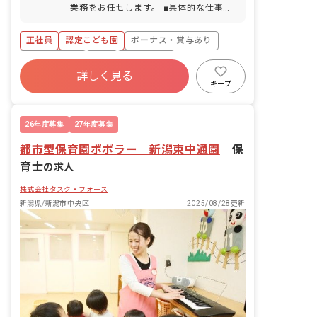
は法令順守／取得実績あり） ■慶弔休暇
業務をお任せします。 ■具体的な仕事内
■介護・看護休暇 ■特別休暇 ・お休みの
容 ・オムツ交換、食事補助、掃除等 ・
相談もしやすい職場です ・子育て世代の
子どもたちへの体育、音楽指導 ・保護者
正社員
認定こども園
ボーナス・賞与あり
方が多く、お子様の体調不良や行事によ
との連絡、相談 ・バス添乗業務 など
る遅刻・早退・欠勤の相談も柔軟に対応
※1年目は複数担任のクラスに入るた
社会保険完備
有給
退職金制度
しています。
め、焦らず自分のペースで仕事に慣れて
詳しく見る
残業少なめ
昇給昇進あり
産休育休制度
いけます
キープ
社会福祉法人
26年度募集
27年度募集
都市型保育園ポポラー 新潟東中通園
｜
保
育士
の求人
株式会社タスク・フォース
新潟県/新潟市中央区
2025/08/28更新