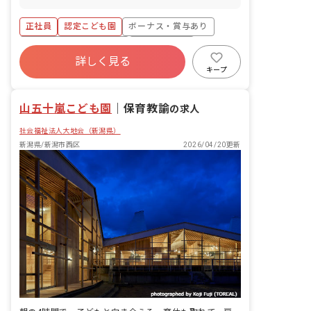
正社員
認定こども園
ボーナス・賞与あり
寮・住宅・家賃補助あり
社会保険完備
詳しく見る
有給
退職金制度
残業少なめ
キープ
昇給昇進あり
産休育休制度
山五十嵐こども園
｜
保育教諭
の求人
社会福祉法人大地会（新潟県）
新潟県/新潟市西区
2026/04/20更新