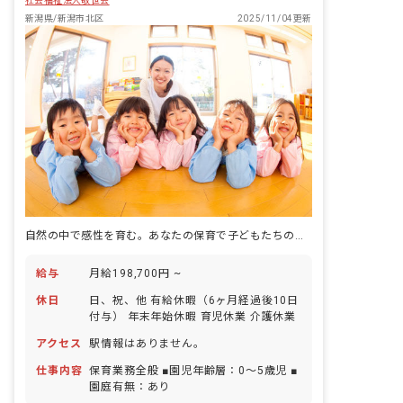
社会福祉法人敬世会
新潟県/新潟市北区
2025/11/04更新
自然の中で感性を育む。あなたの保育で子どもたちの未来を輝かせよう！
給与
月給198,700円 ~
休日
日、祝、他 有給休暇（6ヶ月経過後10日
付与） 年末年始休暇 育児休業 介護休業
アクセス
駅情報はありません。
仕事内容
保育業務全般 ■園児年齢層：0～5歳児 ■
園庭有無：あり