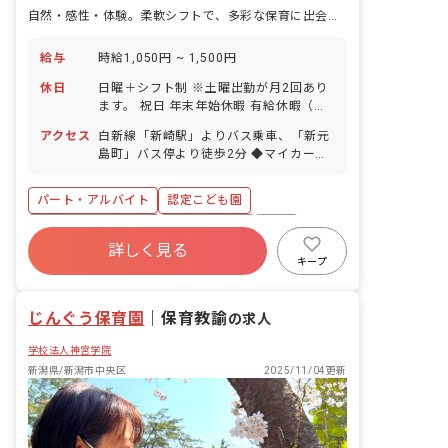
自然・感性・体験。柔軟シフトで、多彩な保育に出会う。
給与
時給1,050円 ~ 1,500円
休日
日曜＋シフト制 ※土曜出勤が月2回あり
ます。 祝日 年末年始休暇 有給休暇（法
定通り付与／半日～取得OK！） 産前産
アクセス
白新線「新崎駅」よりバス乗車、「新元
後・育児休暇（取得率100％、復帰率も
島町」バス停より徒歩2分 ◆マイカー通
ほぼ100％！）
勤OK（駐車場完備）
パート・アルバイト
認定こども園
ボーナス・賞与あり
社会保険完備
有給
詳しく見る
残業少なめ
産休育休制度
社会福祉法人
キープ
車通勤可
低離職率
じんぐう保育園
｜
保育教諭
の求人
学校法人神宮学院
新潟県/新潟市中央区
2025/11/04更新