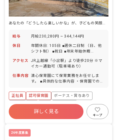
あなたの「どうしたら楽しいかな」が、子どもの笑顔を育てる場所。
給与
月給230,280円 ~ 344,144円
休日
年間休日: 105日 ■週休二日制 （日、他
シフト制） ■祝日 ■年末年始休暇
（12/31〜1/3） ■希望保育日（8/12〜
アクセス
JR上越線「小出駅」より徒歩20分 ※マ
16、12/29，30、土曜）の当番以外の日
イカー通勤可（駐車場あり）
40日程度 ■有給休暇（法定通り） ■産
休・育休制度（取得実績あり） ■看護休
仕事内容
清心保育園にて保育業務をお任せしま
暇（取得実績あり）
す。 ■具体的な仕事内容 ・保育園での乳
幼児の保育業務全般 ・地域の乳幼児への
園開放 ・子育て支援、そのための環境整
正社員
認可保育園
ボーナス・賞与あり
備など
社会保険完備
有給
退職金制度
詳しく見る
昇給昇進あり
産休育休制度
社会福祉法人
キープ
車通勤可
26年度募集