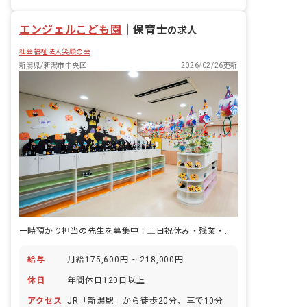
昇給昇進あり
エンジェルこども園
｜
保育士
の求人
社会福祉法人笑顔の会
新潟県/新潟市中央区
2026/02/26更新
一時預かり担当の先生を募集中！土日祝休み・残業・持ち帰り一切無し
給与
月給175,600円 ~ 218,000円
休日
年間休日120日以上
アクセス
JR「新潟駅」から徒歩20分、車で10分