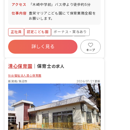
アクセス
「木崎中学前」バス停より徒歩約5分
仕事内容
豊栄マリアこども園にて保育業務全般を
お願いします。
正社員
認定こども園
ボーナス・賞与あり
年間休日120日以上
社会保険完備
有給
詳しく見る
退職金制度
残業少なめ
昇給昇進あり
キープ
産休育休制度
清心保育園
｜
保育士
の求人
社会福祉法人清心保育園
新潟県/魚沼市
2026/07/21更新