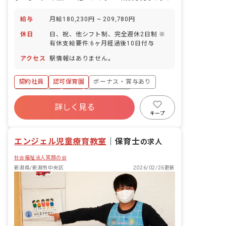
給与
月給180,230円 ~ 209,780円
休日
日、祝、他シフト制、完全週休2日制 ※
有休支給要件:6ヶ月経過後10日付与
アクセス
駅情報はありません。
契約社員
認可保育園
ボーナス・賞与あり
社会保険完備
有給
福利厚生充実
詳しく見る
昇給昇進あり
正社員登用
研修充実
キープ
エンジェル児童療育教室
｜
保育士
の求人
社会福祉法人笑顔の会
新潟県/新潟市中央区
2026/02/26更新