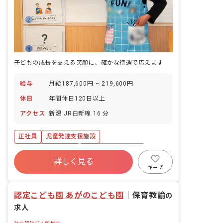
子どもの成長を支える笑顔に、確かな待遇で応えます
給与
月給187,600円 ~ 219,600円
休日
年間休日120日以上
アクセス
新潟 JR白新線 16 分
正社員
児童発達支援施設
ボーナス・賞与あり
年間休日120日以上
詳しく見る
寮・住宅・家賃補助あり
社会保険完備
キープ
有給
退職金制度
残業少なめ
昇給昇進あり
認定こども園 あがのこども園
｜
保育教諭
の
求人