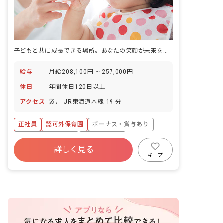
子どもと共に成長できる場所。あなたの笑顔が未来を育てる
給与
月給208,100円 ~ 257,000円
休日
年間休日120日以上
アクセス
袋井 JR東海道本線 19 分
正社員
認可外保育園
ボーナス・賞与あり
年間休日120日以上
社会保険完備
詳しく見る
退職金制度
残業少なめ
車通勤可
キープ
ブランクOK
交通費支給