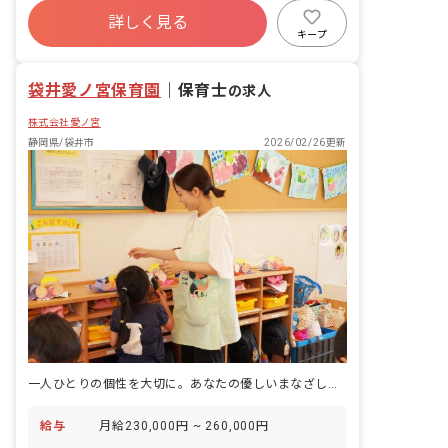
詳しく見る
キープ
袋井愛ノ宮保育園
｜
保育士
の求人
株式会社愛ノ宮
静岡県/袋井市
2026/02/26更新
一人ひとりの個性を大切に。あなたの優しいまなざしで、子どもたちの未来を彩りましょう。
給与
月給230,000円 ~ 260,000円