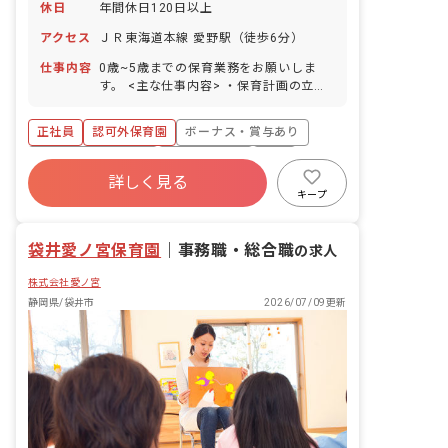
休日
年間休日120日以上
アクセス
ＪＲ東海道本線 愛野駅（徒歩6分）
仕事内容
0歳~5歳までの保育業務をお願いしま
す。 <主な仕事内容> ・保育計画の立案
・日々の保育状況の記録 ・保護者との連
絡調整 ・食事、睡眠、排泄、着替えのお
正社員
認可外保育園
ボーナス・賞与あり
世話 ・リズム遊びや製作等です。 ※ブ
ランクのある方でも応募歓迎! ■園児年齢
年間休日120日以上
社会保険完備
有給
層：0～5歳児
詳しく見る
福利厚生充実
退職金制度
残業少なめ
キープ
昇給昇進あり
袋井愛ノ宮保育園
｜
事務職・総合職
の求人
株式会社愛ノ宮
静岡県/袋井市
2026/07/09更新