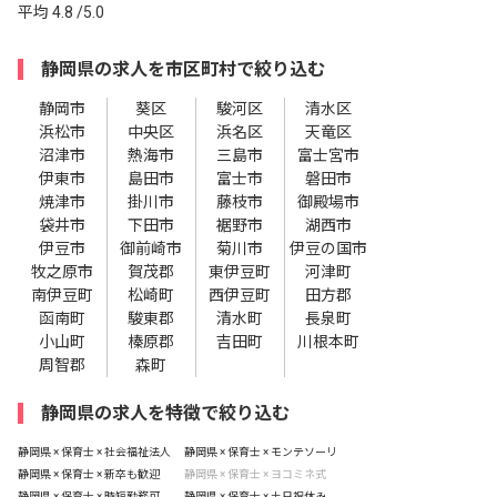
平均
4.8
/5.0
静岡県の求人を市区町村で絞り込む
静岡市
葵区
駿河区
清水区
浜松市
中央区
浜名区
天竜区
沼津市
熱海市
三島市
富士宮市
伊東市
島田市
富士市
磐田市
焼津市
掛川市
藤枝市
御殿場市
袋井市
下田市
裾野市
湖西市
伊豆市
御前崎市
菊川市
伊豆の国市
牧之原市
賀茂郡
東伊豆町
河津町
南伊豆町
松崎町
西伊豆町
田方郡
函南町
駿東郡
清水町
長泉町
小山町
榛原郡
吉田町
川根本町
周智郡
森町
静岡県の求人を特徴で絞り込む
静岡県 × 保育士 × 社会福祉法人
静岡県 × 保育士 × モンテソーリ
静岡県 × 保育士 × 新卒も歓迎
静岡県 × 保育士 × ヨコミネ式
静岡県 × 保育士 × 時短勤務可
静岡県 × 保育士 × 土日祝休み