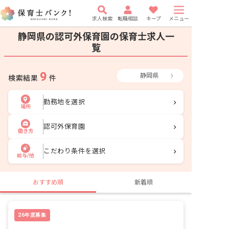
求人検索
転職相談
キープ
メニュー
静岡県の認可外保育園の保育士求人一
覧
9
静岡県
検索結果
件
勤務地を選択
場所
認可外保育園
働き方
こだわり条件を選択
給与/他
おすすめ順
新着順
26年度募集