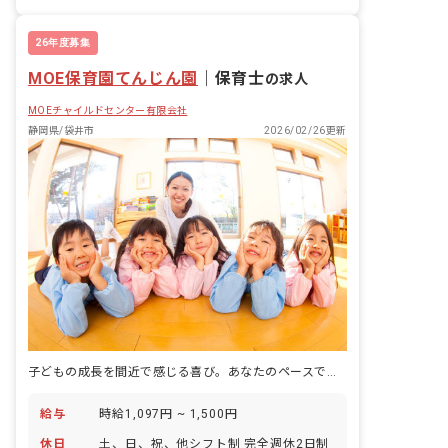
26年度募集
MOE保育園てんじん園
｜
保育士
の求人
MOEチャイルドセンター有限会社
静岡県/袋井市
2026/02/26更新
子どもの成長を間近で感じる喜び。あなたのペースで輝ける場所がここにあります。
給与
時給1,097円 ~ 1,500円
休日
土、日、祝、他シフト制 完全週休2日制