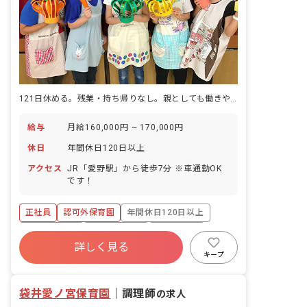
121日休める。残業・持ち帰りなし。親としても働きやすい園。
給与
月給160,000円 ~ 170,000円
休日
年間休日120日以上
アクセス
JR「愛野駅」から徒歩7分 ※車通勤OK
です！
正社員
認可外保育園
年間休日120日以上
社会保険完備
福利厚生充実
残業少なめ
詳しく見る
車通勤可
低離職率
駅近5分以内
キープ
アットホーム
袋井愛ノ宮保育園
｜
調理師
の求人