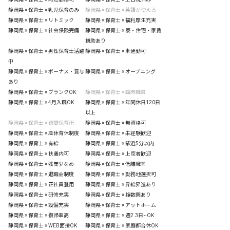
静岡県 × 保育士 × 乳児保育のみ
静岡県 × 保育士 × 英語が使える
静岡県 × 保育士 × リトミック
静岡県 × 保育士 × 福利厚生充実
静岡県 × 保育士 × 社会保険完備
静岡県 × 保育士 × 寮・住宅・家賃
補助あり
静岡県 × 保育士 × 男性保育士活躍
静岡県 × 保育士 × 車通勤可
中
静岡県 × 保育士 × ボーナス・賞与
静岡県 × 保育士 × オープニング
あり
静岡県 × 保育士 × ブランクOK
静岡県 × 保育士 × 臨時職員
静岡県 × 保育士 × 4月入職OK
静岡県 × 保育士 × 年間休日120日
以上
静岡県 × 保育士 × 夜間保育所
静岡県 × 保育士 × 無資格可
静岡県 × 保育士 × 産休育休制度
静岡県 × 保育士 × 未経験歓迎
静岡県 × 保育士 × 有給
静岡県 × 保育士 × 駅近5分以内
静岡県 × 保育士 × 扶養内可
静岡県 × 保育士 × 上京者歓迎
静岡県 × 保育士 × 残業少なめ
静岡県 × 保育士 × 低離職率
静岡県 × 保育士 × 退職金制度
静岡県 × 保育士 × 勤務地選択可
静岡県 × 保育士 × 正社員登用
静岡県 × 保育士 × 昇給昇進あり
静岡県 × 保育士 × 研修充実
静岡県 × 保育士 × 複数園あり
静岡県 × 保育士 × 設備充実
静岡県 × 保育士 × アットホーム
静岡県 × 保育士 × 復帰率高
静岡県 × 保育士 × 週2.3日~OK
静岡県 × 保育士 × WEB面接OK
静岡県 × 保育士 × 家庭都合休OK