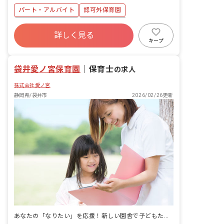
パート・アルバイト
認可外保育園
年間休日120日以上
社会保険完備
詳しく見る
福利厚生充実
残業少なめ
車通勤可
キープ
正社員登用
低離職率
未経験歓迎
袋井愛ノ宮保育園
｜
保育士
の求人
株式会社愛ノ宮
静岡県/袋井市
2026/02/26更新
あなたの「なりたい」を応援！新しい園舎で子どもたちと成長しませんか？