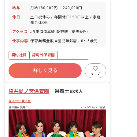
給与
月給180,000円 ~ 240,000円
休日
土日祝休み / 年間休日120日以上 / 家庭
都合休OK
アクセス
JR東海道本線 愛野駅（徒歩6分）
仕事内容
保育業務全般 ■園児年齢層：0～5歳児
契約社員
認可外保育園
ボーナス・賞与あり
年間休日120日以上
詳しく見る
寮・住宅・家賃補助あり
社会保険完備
キープ
土日祝休み
退職金制度
残業少なめ
車通勤可
袋井愛ノ宮保育園
｜
栄養士
の求人
株式会社愛ノ宮
静岡県/袋井市
2026/04/20更新