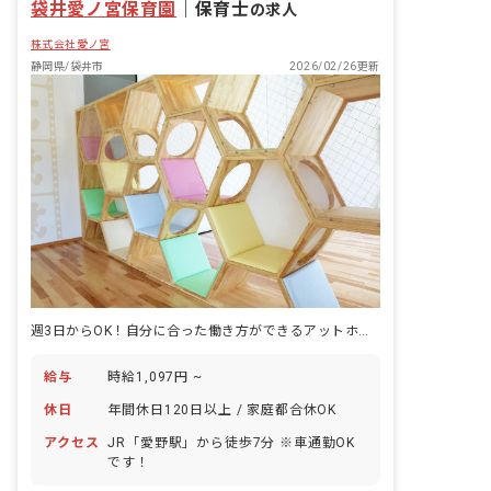
袋井愛ノ宮保育園
｜
保育士
の求人
株式会社愛ノ宮
静岡県/袋井市
2026/02/26更新
週3日からOK！自分に合った働き方ができるアットホームな保育園です
給与
時給1,097円 ~
休日
年間休日120日以上 / 家庭都合休OK
アクセス
JR「愛野駅」から徒歩7分 ※車通勤OK
です！