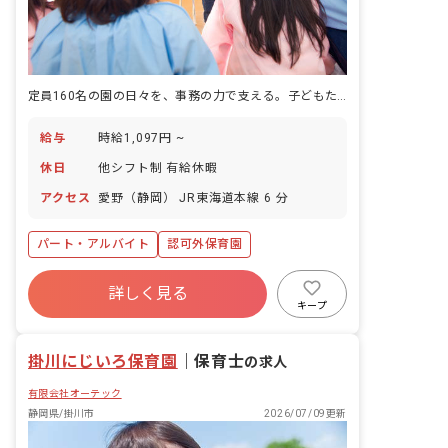
定員160名の園の日々を、事務の力で支える。子どもたちの生活を後ろから動かす仕事です。
給与
時給1,097円 ~
休日
他シフト制 有給休暇
アクセス
愛野（静岡） JR東海道本線 6 分
パート・アルバイト
認可外保育園
詳しく見る
キープ
掛川にじいろ保育園
｜
保育士
の求人
有限会社オーテック
静岡県/掛川市
2026/07/09更新