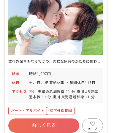
認可外保育園ならではの、柔軟な保育のかたちに関わる仕事です。
給与
時給1,097円 ~
休日
土、日、祝 有給休暇 ・年間休日113日
アクセス
掛川 天竜浜名湖鉄道 11 分 掛川 JR東海
道本線 11 分 掛川 東海道新幹線 11 分
掛川市役所前 天竜浜名湖鉄道 25 分
パート・アルバイト
認可外保育園
詳しく見る
キープ