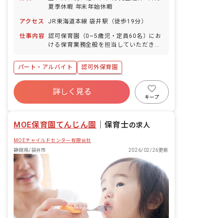
夏季休暇 年末年始休暇
アクセス
JR東海道本線 袋井駅（徒歩19分）
仕事内容
認可保育園（0~5歳児・定員60名）にお
ける保育業務全般を担当していただきま
す。 具体的な業務内容: ・オムツ交換 ・
排泄介助 ・食事、おやつの介助・補助
パート・アルバイト
認可外保育園
・散歩、遊びの補助 ・登降園時の園児の
受け入れ、引き渡し ・おたより帳の記入
ボーナス・賞与あり
社会保険完備
持ち帰り業務や残業はほとんどありませ
詳しく見る
退職金制度
残業少なめ
車通勤可
ん。
キープ
ブランクOK
交通費支給
MOE保育園てんじん園
｜
保育士
の求人
MOEチャイルドセンター有限会社
静岡県/袋井市
2026/02/26更新