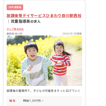
26年度募集
放課後等デイサービスひまわり掛川駅西校
｜
児童指導員
の求人
タップ株式会社
静岡県/掛川市
2026/07/09更新
放課後の居場所で、子どもの可能性をそっと広げていく
給与
時給1,097円 ~