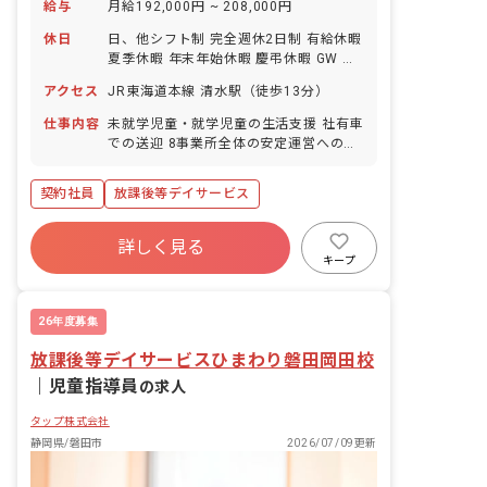
給与
月給192,000円 ~ 208,000円
休日
日、他シフト制 完全週休2日制 有給休暇
夏季休暇 年末年始休暇 慶弔休暇 GW ※
年間休日115日
アクセス
JR東海道本線 清水駅（徒歩13分）
仕事内容
未就学児童・就学児童の生活支援 社有車
での送迎 8事業所全体の安定運営への参
画 その他障害福祉に係る研修・セミナー
への参加や資格取得等
契約社員
放課後等デイサービス
詳しく見る
キープ
26年度募集
放課後等デイサービスひまわり磐田岡田校
｜
児童指導員
の求人
タップ株式会社
静岡県/磐田市
2026/07/09更新