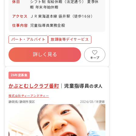
休日
シフト制 有給休暇（法定通り） 夏季休
暇 年末年始休暇
アクセス
ＪＲ東海道本線 袋井駅（徒歩16分）
仕事内容
児童指導員業務全般
パート・アルバイト
放課後等デイサービス
詳しく見る
キープ
26年度募集
かぶとむしクラブ番町
｜
児童指導員
の求人
株式会社ティーアンドティー
静岡県/静岡市葵区
2026/03/18更新