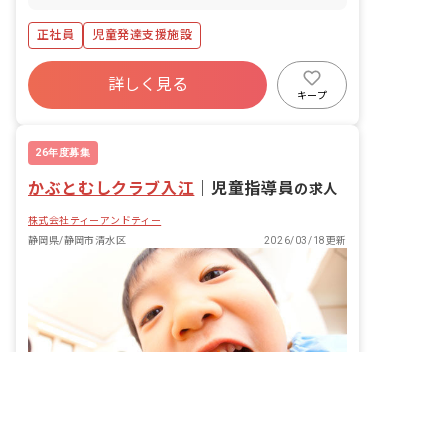
正社員
児童発達支援施設
詳しく見る
キープ
26年度募集
かぶとむしクラブ入江
｜
児童指導員
の求人
株式会社ティーアンドティー
静岡県/静岡市清水区
2026/03/18更新
非公開の求人多数！ 紹介登録はこちら
静岡県の求人を紹介してもらう