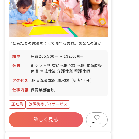
子どもたちの成長をそばで見守る喜び。あなたの温かい心が未来を育む。
給与
月給205,500円 ~ 232,000円
休日
他シフト制 有給休暇 特別休暇 産前産後
休暇 育児休業 介護休業 看護休暇
アクセス
JR東海道本線 清水駅（徒歩12分）
仕事内容
保育業務全般
正社員
放課後等デイサービス
詳しく見る
キープ