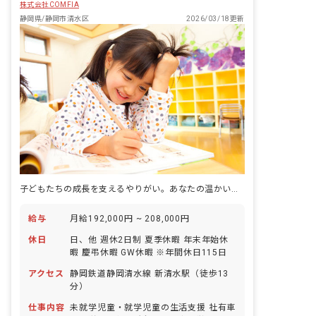
株式会社COMFIA
静岡県/静岡市清水区
2026/03/18更新
子どもたちの成長を支えるやりがい。あなたの温かい心、ここで輝かせませんか？
給与
月給192,000円 ~ 208,000円
休日
日、他 週休2日制 夏季休暇 年末年始休
暇 慶弔休暇 GW休暇 ※年間休日115日
アクセス
静岡鉄道静岡清水線 新清水駅（徒歩13
分）
仕事内容
未就学児童・就学児童の生活支援 社有車