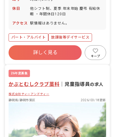
休日
他シフト制、夏季 年末年始 慶弔 有給休
暇 ・年間休日120日
アクセス
駅情報はありません。
パート・アルバイト
放課後等デイサービス
詳しく見る
キープ
26年度募集
かぶとむしクラブ藁科
｜
児童指導員
の求人
株式会社ティーアンドティー
静岡県/静岡市葵区
2026/03/18更新