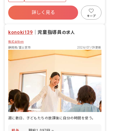
詳しく見る
キープ
konoki139
｜
児童指導員
の求人
株式会社en
静岡県/富士宮市
2026/07/09更新
週に数日、子どもたちの放課後に自分の時間を使う。
給与
時給1,097円 ~