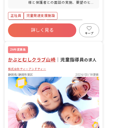
様と保護者との面談の実施、要望のヒア
リング ・障がいのある就学児への生活面
や学習面の指導 ・サポート・支援計画の
正社員
児童発達支援施設
立案、進捗管理、更新 ・ひとりひとりに
合ったプログラムの提案 ・個別または集
ボーナス・賞与あり
年間休日120日以上
団での指導・関係機関との連絡調整
詳しく見る
寮・住宅・家賃補助あり
社会保険完備
キープ
有給
福利厚生充実
残業少なめ
昇給昇進あり
26年度募集
かぶとむしクラブ山崎
｜
児童指導員
の求人
株式会社ティーアンドティー
静岡県/静岡市葵区
2026/03/18更新