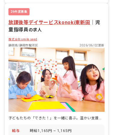
26年度募集
放課後等デイサービスkonoki東新田
｜
児
童指導員
の求人
株式会社smile seed
静岡県/静岡市駿河区
2026/06/02更新
子どもたちの「できた！」を一緒に喜ぶ。温かい支援で未来を育みませんか？
給与
時給1,165円 ~ 1,165円