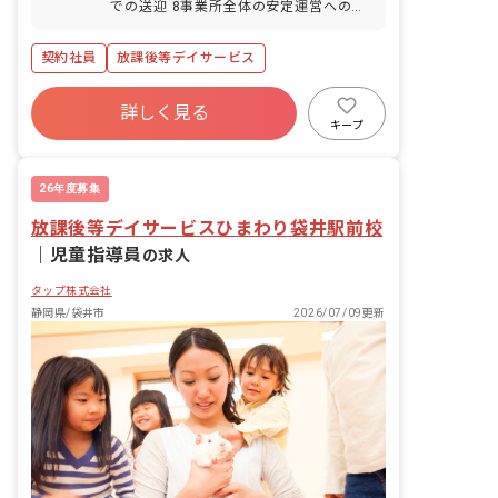
での送迎 8事業所全体の安定運営への参
画 その他障害福祉に係る研修・セミナー
への参加や資格取得等
契約社員
放課後等デイサービス
詳しく見る
キープ
26年度募集
放課後等デイサービスひまわり袋井駅前校
｜
児童指導員
の求人
タップ株式会社
静岡県/袋井市
2026/07/09更新