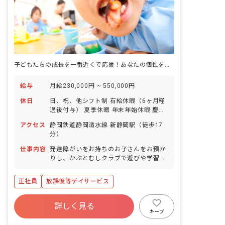
子どもたちの成長を一番近くで応援！あなたの個性を活かして輝きませんか？
給与
月給230,000円 ~ 550,000円
休日
日、祝、他シフト制 有給休暇（6ヶ月経
過後付与） 夏季休暇 年末年始休暇 慶弔
休暇 誕生日休暇 パワーチャージ休暇
アクセス
静岡鉄道静岡清水線 新静岡駅（徒歩17
分）
仕事内容
発達障がいをお持ちのお子さんをお預か
りし、かぶとむしクラブで遊びや学習を
通して、お子さんの自立支援のお手伝い
をして頂きます。お子さんによっては学
正社員
放課後等デイサービス
習支援をする場合もあります。決められ
た仕事内容をこなすのではなく、どうす
れば良いか自ら考え行動して頂く必要が
詳しく見る
あります。 ■保育方針：該当なし
キープ