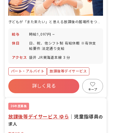
子どもが「また来たい」と思える放課後の居場所をつくる
給与
時給1,097円 ~
休日
日、祝、他シフト制 有給休暇 ※有休支
給要件:法定通り支給
アクセス
袋井 JR東海道本線 3 分
パート・アルバイト
放課後等デイサービス
詳しく見る
キープ
26年度募集
放課後等デイサービス ゆら
｜
児童指導員
の
求人