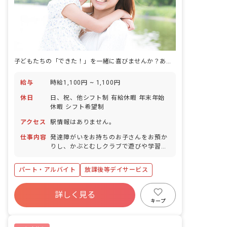
子どもたちの「できた！」を一緒に喜びませんか？あなたの温かい心が未来を育みます。
給与
時給1,100円 ~ 1,100円
休日
日、祝、他シフト制 有給休暇 年末年始
休暇 シフト希望制
アクセス
駅情報はありません。
仕事内容
発達障がいをお持ちのお子さんをお預か
りし、かぶとむしクラブで遊びや学習を
通して、お子さんの自立支援のお手伝い
をして頂きます。 お子さんによっては学
パート・アルバイト
放課後等デイサービス
習支援をする場合もあります。 決められ
た仕事内容をこなすのではなく、どうす
れば良いか自ら考え行動して頂く必要が
詳しく見る
あります。 ■保育方針：該当なし
キープ