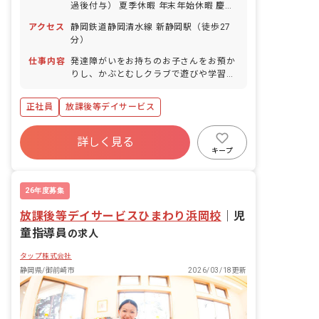
過後付与） 夏季休暇 年末年始休暇 慶弔
休暇 誕生日休暇 パワーチャージ休暇
アクセス
静岡鉄道静岡清水線 新静岡駅（徒歩27
分）
仕事内容
発達障がいをお持ちのお子さんをお預か
りし、かぶとむしクラブで遊びや学習を
通して、お子さんの自立支援のお手伝い
をして頂きます。お子さんによっては学
正社員
放課後等デイサービス
習支援をする場合もあります。決められ
た仕事内容をこなすのではなく、どうす
れば良いか自ら考え行動して頂く必要が
詳しく見る
あります。 ■保育方針：該当なし
キープ
26年度募集
放課後等デイサービスひまわり浜岡校
｜
児
童指導員
の求人
タップ株式会社
静岡県/御前崎市
2026/03/18更新