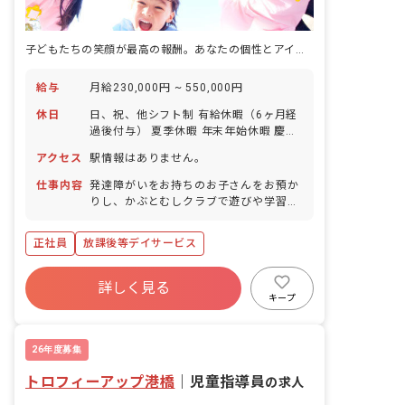
子どもたちの笑顔が最高の報酬。あなたの個性とアイデアで、新しい支援を創造しよう！
給与
月給230,000円 ~ 550,000円
休日
日、祝、他シフト制 有給休暇（6ヶ月経
過後付与） 夏季休暇 年末年始休暇 慶弔
休暇 誕生日休暇 パワーチャージ休暇
アクセス
駅情報はありません。
仕事内容
発達障がいをお持ちのお子さんをお預か
りし、かぶとむしクラブで遊びや学習を
通して、お子さんの自立支援のお手伝い
をして頂きます。お子さんによっては学
正社員
放課後等デイサービス
習支援をする場合もあります。決められ
た仕事内容をこなすのではなく、どうす
れば良いか自ら考え行動して頂く必要が
詳しく見る
あります。 ■保育方針：該当なし
キープ
26年度募集
トロフィーアップ港橋
｜
児童指導員
の求人