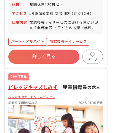
休日
年間休日120日以上
アクセス
JR東海道本線 安倍川駅（徒歩12分）
仕事内容
放課後等デイサービスにおける障がい児
支援業務全般 ・子どもの送迎（学校、自
宅） ・レクリエーション（太鼓、畑体
験、外出体験、外食体験、クッキング
パート・アルバイト
放課後等デイサービス
等） ・事務作業（Excel入力、おたより
作成） ・ブログ、Instagramの更新 な
ボーナス・賞与あり
年間休日120日以上
ど
詳しく見る
社会保険完備
有給
昇給昇進あり
キープ
産休育休制度
車通勤可
研修充実
26年度募集
ビレッジキッズしみず
｜
児童指導員
の求人
株式会社 富士山ドリームビレッジ
静岡県/静岡市清水区
2026/01/07更新