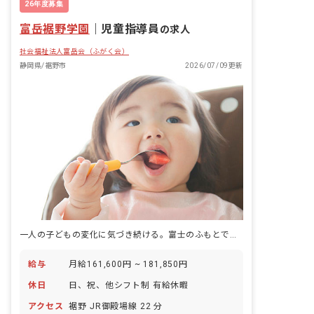
26年度募集
富岳裾野学園
｜
児童指導員
の求人
社会福祉法人富岳会（ふがく会）
静岡県/裾野市
2026/07/09更新
一人の子どもの変化に気づき続ける。富士のふもとで、支援の積み重ねを刻む仕事。
給与
月給161,600円 ~ 181,850円
休日
日、祝、他シフト制 有給休暇
アクセス
裾野 JR御殿場線 22 分