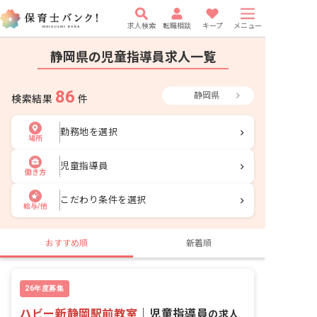
求人検索
転職相談
キープ
メニュー
静岡県の児童指導員求人一覧
86
静岡県
検索結果
件
勤務地を選択
場所
児童指導員
働き方
こだわり条件を選択
給与/他
おすすめ順
新着順
26年度募集
ハビー新静岡駅前教室
｜
児童指導員
の求人