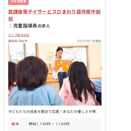
26年度募集
放課後等デイサービスひまわり袋井南中前
校
｜
児童指導員
の求人
タップ株式会社
静岡県/袋井市
2026/03/18更新
子どもたちの成長を間近で応援！あなたの優しさが輝く場所です。
給与
時給1,160円 ~ 1,160円