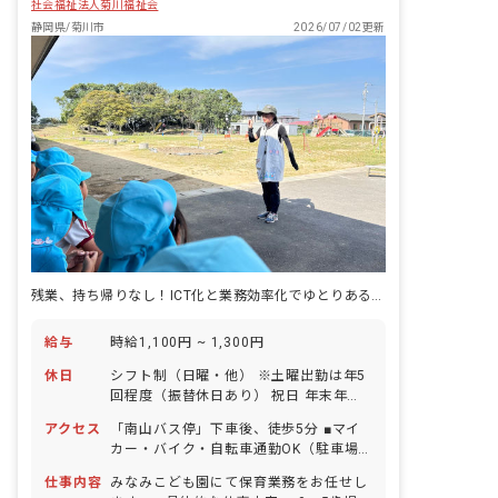
社会福祉法人菊川福祉会
静岡県/菊川市
2026/07/02更新
残業、持ち帰りなし！ICT化と業務効率化でゆとりある働き方を実現！
給与
時給1,100円 ~ 1,300円
休日
シフト制（日曜・他） ※土曜出勤は年5
回程度（振替休日あり） 祝日 年末年始
休暇（6日間） 有給休暇（取得率100％
アクセス
「南山バス停」下車後、徒歩5分 ■マイ
／1時間単位・半日単位での取得可／5日
カー・バイク・自転車通勤OK（駐車場
以上の連休相談OK） 慶弔休暇 産前産
完備）
後・育児休暇（取得率100％・復帰率
仕事内容
みなみこども園にて保育業務をお任せし
100％） 介護・看護休暇 ※お子様の体