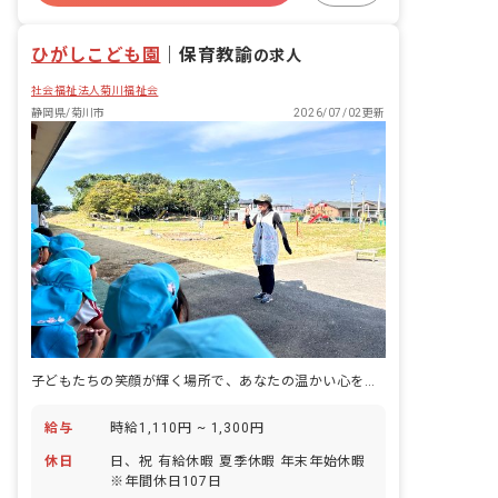
福利厚生充実
退職金制度
残業少なめ
ひがしこども園
｜
保育教諭
の求人
社会福祉法人菊川福祉会
静岡県/菊川市
2026/07/02更新
子どもたちの笑顔が輝く場所で、あなたの温かい心を活かしませんか？
給与
時給1,110円 ~ 1,300円
休日
日、祝 有給休暇 夏季休暇 年末年始休暇
※年間休日107日