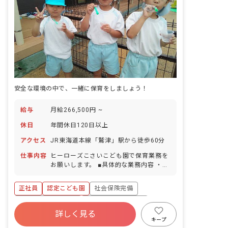
安全な環境の中で、一緒に保育をしましょう！
給与
月給266,500円 ~
休日
年間休日120日以上
アクセス
JR東海道本線「鷲津」駅から徒歩60分
仕事内容
ヒーローズこさいこども園で保育業務を
お願いします。 ■具体的な業務内容 ・子
どもたちの生活全般のお世話（食事・午
睡・遊びの見守り など） ・年齢に応じ
正社員
認定こども園
社会保険完備
た保育・活動の実施 ・保護者対応（連絡
帳・アプリ 等） ・園内行事の準備 など
ボーナス・賞与あり
年間休日120日以上
詳しく見る
寮・住宅・家賃補助あり
有給
キープ