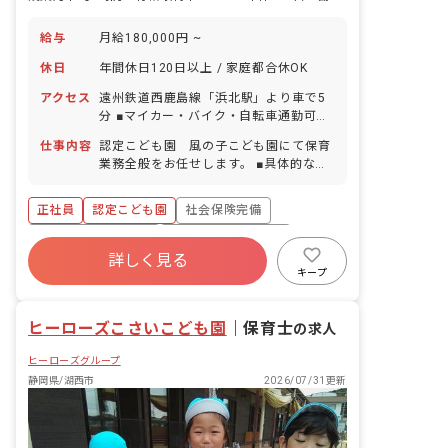
給与
月給180,000円 ~
休日
年間休日120日以上 / 家庭都合休OK
アクセス
遠州鉄道西鹿島線「浜北駅」より車で5
分 ■マイカー・バイク・自転車通勤可
（無料の駐車場と駐輪場あり）
仕事内容
認定こども園 風の子こども園にて保育
業務全般をお任せします。 ■具体的な仕
事内容 ・0歳児から5歳児の担任業務 ・
連絡帳記入（アプリまたはノート） ・週
正社員
認定こども園
社会保険完備
案・月案などの作成（アプリ） ・保護者
対応 クラスは複数担任で受け持つことが
ボーナス・賞与あり
年間休日120日以上
多いので、新人の方やブランクのある方
詳しく見る
寮・住宅・家賃補助あり
有給
は必ず先輩保育教諭と一緒にクラスを受
キープ
け持っていただきます。行事なども一人
福利厚生充実
退職金制度
残業少なめ
で行なうことは無く、先輩と一緒に行な
ヒーローズこさいこども園
いますので、分からないことや困ったこ
｜
保育士
の求人
とは都度先輩に聞き、教えてもらうこと
ヒーローズグループ
ができます。
静岡県/湖西市
2026/07/31更新