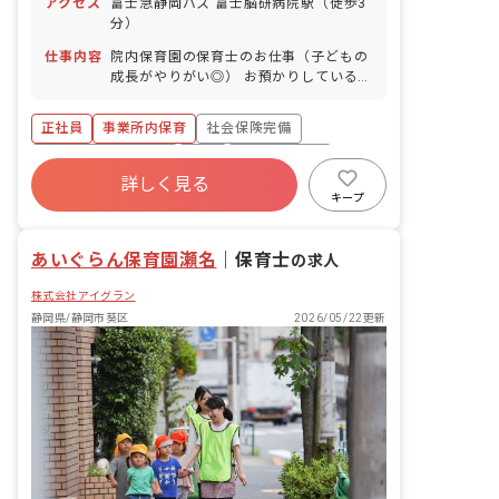
アクセス
富士急静岡バス 富士脳研病院駅（徒歩3
日
分）
仕事内容
院内保育園の保育士のお仕事（子どもの
成長がやりがい◎） お預かりしている子
ども達についてお世話をお願いします ・
食事・睡眠・排泄・清潔・衣類の着脱等
正社員
事業所内保育
社会保険完備
・集団生活を通じた社会性の装着 ・行事
の計画・実行、お知らせの作成
ボーナス・賞与あり
有給
福利厚生充実
詳しく見る
退職金制度
昇給昇進あり
産休育休制度
キープ
未経験歓迎
あいぐらん保育園瀬名
｜
保育士
の求人
株式会社アイグラン
静岡県/静岡市葵区
2026/05/22更新