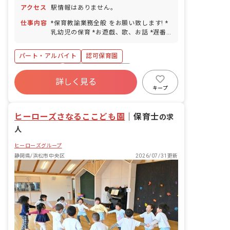
アクセス
駅情報はありません。
仕事内容
*保育教諭業務全般 をお願い致します! *
乳幼児の保育 *お遊戯、歌、お話 *遅番
保育の補助 *運動、給食、お昼寝など
パート・アルバイト
認可保育園
社会保険完備
ボーナス・賞与あり
詳しく見る
寮・住宅・家賃補助あり
有給
キープ
福利厚生充実
退職金制度
残業少なめ
産休育休制度
ヒーローズさなるここども園
｜
保育士
の求
人
ヒーローズグループ
静岡県/浜松市中央区
2026/07/31更新