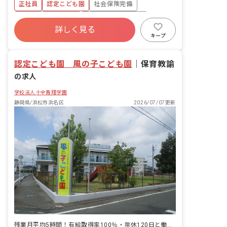
正社員
認定こども園
社会保険完備
じた保育・活動の実施 ・保護者対応（連
絡帳・アプリ 等） ・園内行事の準備 な
ボーナス・賞与あり
年間休日120日以上
ど
詳しく見る
寮・住宅・家賃補助あり
有給
キープ
福利厚生充実
退職金制度
残業少なめ
認定こども園 風の子こども園
｜
保育教諭
の求人
学校法人十全青翔学園
静岡県/浜松市浜名区
2026/07/07更新
残業月平均5時間！有給取得率100％・年休120日と働きやすい環境です！