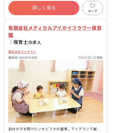
ボーナス・賞与あり
詳しく見る
寮・住宅・家賃補助あり
有給
キープ
福利厚生充実
退職金制度
残業少なめ
昇給昇進あり
有限会社メディカルアイカイフラワー保育
園
｜
保育士
の求人
株式会社アイグラン
静岡県/浜松市中央区
2026/05/22更新
自分の子を預けたいかどうかが基準。アイグランで誠実に保育に向き合える。