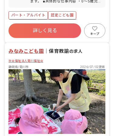
ます。 ■具体的な仕事内容 ・0～5歳児の
調不良や行事による遅刻・早退・欠勤の
担任業務 ・連絡帳記入 ・簡易なドキュ
相談も可
メンテーション作成（タブレット） ・お
パート・アルバイト
認定こども園
たより作成（タブレット） ・週日案・月
案の作成（タブレット） ・保護者対応
社会保険完備
ボーナス・賞与あり
詳しく見る
寮・住宅・家賃補助あり
有給
キープ
福利厚生充実
退職金制度
残業少なめ
産休育休制度
みなみこども園
｜
保育教諭
の求人
社会福祉法人菊川福祉会
静岡県/菊川市
2026/07/02更新