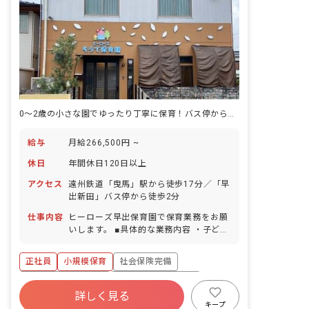
0～2歳の小さな園でゆったり丁寧に保育！バス停から徒歩2分の好アクセス！
給与
月給266,500円 ~
休日
年間休日120日以上
アクセス
遠州鉄道「曳馬」駅から徒歩17分／「早
出新田」バス停から徒歩2分
仕事内容
ヒーローズ早出保育園で保育業務をお願
いします。 ■具体的な業務内容 ・子ども
たちの生活全般のお世話（食事・午睡・
遊びの見守り など） ・年齢に応じた保
正社員
小規模保育
社会保険完備
育・活動の実施 ・保護者対応（連絡帳・
アプリ 等） ・園内行事の準備 など
ボーナス・賞与あり
年間休日120日以上
詳しく見る
寮・住宅・家賃補助あり
有給
キープ