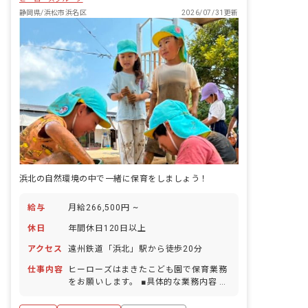
静岡県/浜松市浜名区
2026/07/31更新
浜北の自然環境の中で一緒に保育をしましょう！
給与
月給266,500円 ~
休日
年間休日120日以上
アクセス
遠州鉄道「浜北」駅から徒歩20分
仕事内容
ヒーローズはまきたこども園で保育業務
をお願いします。 ■具体的な業務内容 ・
子どもたちの生活全般のお世話（食事・
午睡・遊びの見守り など） ・年齢に応