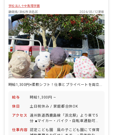
学校法人十全青翔学園
静岡県/浜松市浜名区
2026/05/12更新
時給1,300円×柔軟シフト！仕事とプライベートを両立しやすいのが魅力！
給与
時給1,300円 ~
休日
土日祝休み / 家庭都合休OK
アクセス
遠州鉄道西鹿島線「浜北駅」より車で5
分 ■マイカー・バイク・自転車通勤可
（無料の駐車場と駐輪場あり）
仕事内容
認定こども園 風の子こども園にて保育