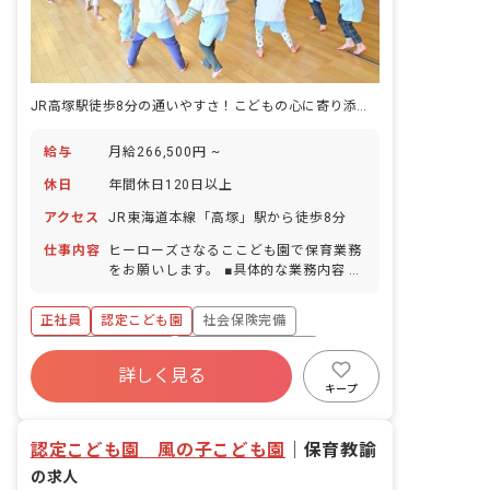
JR高塚駅徒歩8分の通いやすさ！こどもの心に寄り添う保育をしています！
給与
月給266,500円 ~
休日
年間休日120日以上
アクセス
JR東海道本線「高塚」駅から徒歩8分
仕事内容
ヒーローズさなるここども園で保育業務
をお願いします。 ■具体的な業務内容 ・
子どもたちの生活全般のお世話（食事・
午睡・遊びの見守り など） ・年齢に応
正社員
認定こども園
社会保険完備
じた保育・活動の実施 ・保護者対応（連
絡帳・アプリ 等） ・園内行事の準備 な
ボーナス・賞与あり
年間休日120日以上
ど
詳しく見る
寮・住宅・家賃補助あり
有給
キープ
福利厚生充実
退職金制度
残業少なめ
認定こども園 風の子こども園
｜
保育教諭
の求人