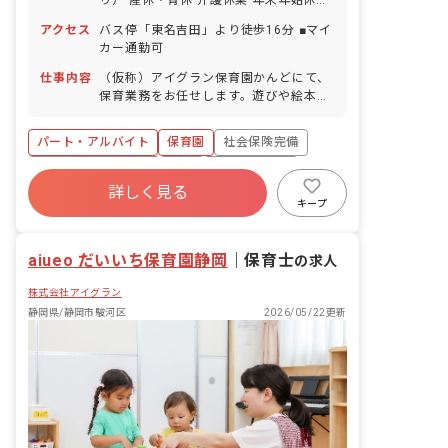
（12月29日～1月3日）
アクセス
バス停「東名吉田」より徒歩16分 ■マイ
カー通勤可
仕事内容
（仮称）アイグラン保育園かんどにて、
保育業務をお任せします。遊びや絵本の
読み聞かせ、園児のお食事のサポートや
お昼寝、お着替え、お散歩などをしま
パート・アルバイト
保育園
社会保険完備
す。 ■具体的な仕事内容 ・食事・睡眠・
排泄・清潔・衣類の着脱等 ・集団生活を
ボーナス・賞与あり
有給
福利厚生充実
通じた社会性の装着 ・行事の計画・実
詳しく見る
昇給昇進あり
産休育休制度
車通勤可
行、お知らせの作成 ※定員：80名
キープ
オープニング
aiueo だいいち保育園静岡
｜
保育士
の求人
株式会社アイグラン
静岡県/静岡市駿河区
2026/05/22更新