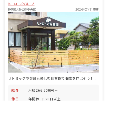
ヒーローズグループ
静岡県/浜松市中央区
2026/07/31更新
リトミックや英語も楽しむ保育園で個性を伸ばそう！残業ほぼなしで働きやすさ抜群！
給与
月給266,500円 ~
休日
年間休日120日以上
非公開の求人多数！ 紹介登録はこちら
アクセス
JR東海道本線「浜松」駅から徒歩60分
静岡県の求人を紹介してもらう
仕事内容
ヒーローズ保育園浜松東で保育業務をお
願いします。 ■具体的な業務内容 ・子ど
もたちの生活全般のお世話（食事・午