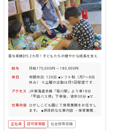
賞与実績計5.2カ月！子どもたちの健やかな成長を支えていきませんか
給与
月給170,000円 ~ 180,000円
休日
年間休日: 120日 ■シフト制（月7～8日
休み） ※土曜の出勤は月1回程度です
（振替休日あり） ■祝日 ■年末年始休暇
アクセス
JR東海道本線「菊川駅」より車18分
（6日間） ■有給休暇（取得率100％／1
「平田バス停」下車後、徒歩30分 ■マイ
時間単位・半日単位での取得可／5日以
カー・バイク・自転車通勤OK（駐車場
上の連休相談OK） ■慶弔休暇 ■産前産
仕事内容
ひがしこども園にて保育業務をお任せし
完備）
後・育児休暇（取得率100％・復帰率
ます。 ■具体的な仕事内容 ・保育業務全
100％） ■介護・看護休暇 ※年間休日
般 ・連絡帳記入 ・週案・月案の作成 ・
113日（有休は別途付与）
保護者対応 ・制作物の作成
正社員
認可保育園
社会保険完備