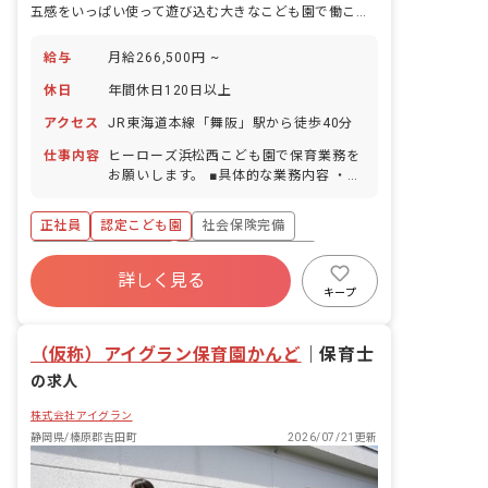
五感をいっぱい使って遊び込む大きなこども園で働こう！年間休日120日でメリハリ！
給与
月給266,500円 ~
休日
年間休日120日以上
アクセス
JR東海道本線「舞阪」駅から徒歩40分
仕事内容
ヒーローズ浜松西こども園で保育業務を
お願いします。 ■具体的な業務内容 ・子
どもたちの生活全般のお世話（食事・午
睡・遊びの見守り など） ・年齢に応じ
正社員
認定こども園
社会保険完備
た保育・活動の実施 ・保護者対応（連絡
帳・アプリ 等） ・園内行事の準備 など
ボーナス・賞与あり
年間休日120日以上
詳しく見る
寮・住宅・家賃補助あり
有給
キープ
福利厚生充実
退職金制度
残業少なめ
（仮称）アイグラン保育園かんど
｜
保育士
の求人
株式会社アイグラン
静岡県/榛原郡吉田町
2026/07/21更新