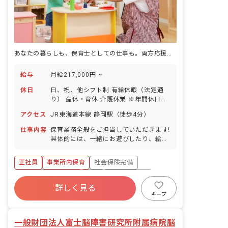
あなたの暮らしも、保育士としての仕事も。両方応援、アイグラン。
給与
月給217,000円 ~
休日
日、祝、他シフト制 有給休暇（法定通
り） 産休・育休 介護休業 ※年間休日
107日
アクセス
JR東海道本線 静岡駅（徒歩4分）
仕事内容
保育業務全般をご担当していただきます!
具体的には、一緒にお遊びしたり、絵本
を読んだり、園児のお食事のサポートや
お昼寝、お着替え、お散歩などをお任せ
正社員
事業所内保育
社会保険完備
します!
ボーナス・賞与あり
有給
福利厚生充実
詳しく見る
退職金制度
昇給昇進あり
産休育休制度
キープ
未経験歓迎
一般財団法人富士脳障害研究所附属病院脳