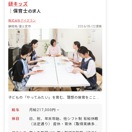
研キッズ
｜
保育士
の求人
株式会社アイグラン
静岡県/富士宮市
2026/05/22更新
子どもの「やってみたい」を育む、理想の保育をここで実現。月給21.7万円～
給与
月給217,000円 ~
休日
日、祝、年末年始、他シフト制 有給休暇
（法定通り） 産休・育休（取得実績多
数） 介護休業 慶弔休暇 ※年間休日107