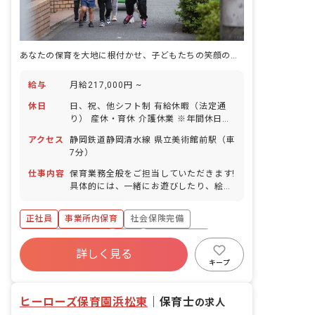
あなたの保育を大地に根付かせ、子どもたちの笑顔の花を咲かせよう。
給与
月給217,000円 ~
休日
日、祝、他シフト制 有給休暇（法定通
り） 産休・育休 介護休業 ※年間休日
107日
アクセス
静岡鉄道静岡清水線 県立美術館前駅（車
7分）
仕事内容
保育業務全般をご担当していただきます!
具体的には、一緒にお遊びしたり、絵本
を読んだり、園児のお食事のサポートや
お昼寝、お着替え、お散歩などをお任せ
正社員
事業所内保育
社会保険完備
します!
ボーナス・賞与あり
有給
福利厚生充実
詳しく見る
退職金制度
昇給昇進あり
産休育休制度
キープ
未経験歓迎
ヒーローズ保育園浜松東
｜
保育士
の求人