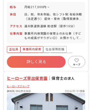
給与
月給217,000円 ~
休日
日、祝、年末年始、他シフト制 有給休暇
（法定通り） 産休・育休（取得実績多
数） 介護休業 慶弔休暇 ※年間休日107
アクセス
遠州鉄道鉄道線 助信駅（徒歩10分）
日
仕事内容
事業所内保育園の保育士のお仕事（子ど
もの成長がやりがい◎） お預かりしてい
る子ども達についてお世話をお願いしま
す。 ・食事・睡眠・排泄・清潔・衣類の
正社員
事業所内保育
社会保険完備
着脱等 ・集団生活を通じた社会性の装着
・行事の計画・実行、お知らせの作成
ボーナス・賞与あり
有給
福利厚生充実
詳しく見る
退職金制度
昇給昇進あり
産休育休制度
キープ
未経験歓迎
ヒーローズ早出保育園
｜
保育士
の求人
ヒーローズグループ
静岡県/浜松市中央区
2026/07/31更新