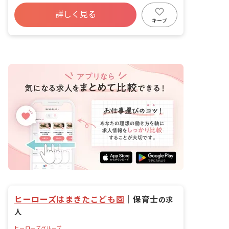
※定員：80名
ボーナス・賞与あり
有給
退職金制度
詳しく見る
昇給昇進あり
産休育休制度
車通勤可
キープ
オープニング
ヒーローズはまきたこども園
｜
保育士
の求
人
ヒーローズグループ