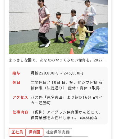
まっさらな園で、あなたのやってみたい保育を。2027年春、吉田町に開園。
給与
月給228,000円 ~ 246,000円
休日
年間休日: 110日 日、祝、他シフト制 有
給休暇（法定通り） 産休・育休（取得率
100％、復帰率91.1%） 介護休業 年末年
アクセス
バス停「東名吉田」より徒歩16分 ■マイ
始休暇（12月29日～1月3日） ※年間休
カー通勤可
日は年によって変動あり
仕事内容
（仮称）アイグラン保育園かんどにて、
保育業務をお任せします。 ■具体的な仕
事内容 ・食事・睡眠・排泄・清潔・衣類
の着脱等 ・集団生活を通じた社会性の装
正社員
保育園
社会保険完備
着 ・行事の計画・実行、お知らせの作成