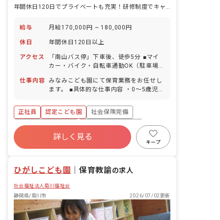
年間休日120日でプライベートも充実！研修制度でキャリアアップを実現！
給与
月給170,000円 ~ 180,000円
休日
年間休日120日以上
アクセス
「南山バス停」下車後、徒歩5分 ■マイ
カー・バイク・自転車通勤OK（駐車場
完備）
仕事内容
みなみこども園にて保育業務をお任せし
ます。 ■具体的な仕事内容 ・0～5歳児の
担任業務 ・連絡帳記入 ・簡易なドキュ
メンテーション作成（タブレット） ・お
正社員
認定こども園
社会保険完備
たより作成（タブレット） ・週日案・月
案の作成（タブレット） ・保護者対応
ボーナス・賞与あり
年間休日120日以上
詳しく見る
寮・住宅・家賃補助あり
有給
キープ
福利厚生充実
退職金制度
残業少なめ
ひがしこども園
｜
保育教諭
の求人
社会福祉法人菊川福祉会
静岡県/菊川市
2026/07/02更新