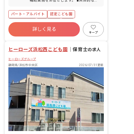
補助業務をお任せします。 ■具体的な仕
事内容 ・0歳児から5歳児の保育補助 ・
連絡帳記入（アプリまたはノート） ・園
パート・アルバイト
認定こども園
内の環境整備 クラスは複数担任で受け持
つことが多いので、新人の方やブランク
社会保険完備
土日祝休み
有給
のある方は必ず先輩保育教諭と一緒にク
詳しく見る
残業少なめ
産休育休制度
車通勤可
ラスを受け持っていただきます。行事な
キープ
ども一人で行なうことは無く、先輩と一
正社員登用
ブランクOK
緒に行ないますので、分からないことや
ヒーローズ浜松西こども園
困ったことは都度先輩に聞き、教えても
｜
保育士
の求人
らうことができます。
ヒーローズグループ
静岡県/浜松市中央区
2026/07/31更新