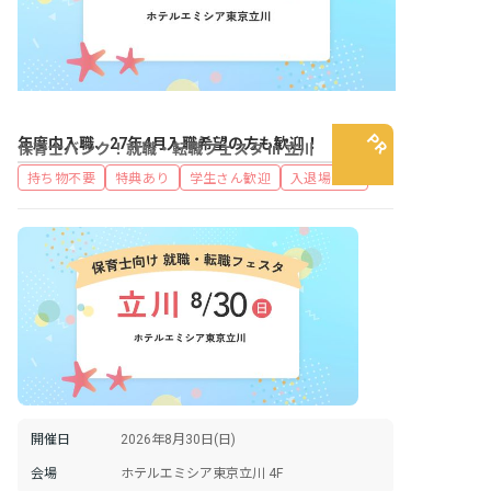
年度内入職、27年4月入職希望の方も歓迎！
保育士バンク！就職・転職フェスタ in 立川
持ち物不要
特典あり
学生さん歓迎
入退場自由
開催日
2026年8月30日(日)
会場
ホテルエミシア東京立川 4F