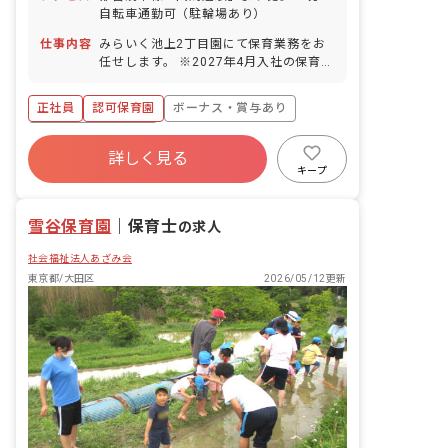
自転車通勤可（駐輪場あり）
仕事内容
みらいく池上2丁目園にて保育業務をお
任せします。 ※2027年4月入社の保育士
も募集中です。尚、採用はエリア採用の
ため、配属先は希望をお聞きしながら決
正社員
認可保育園
ボーナス・賞与あり
定します。 ■具体的な仕事内容 0歳から6
歳までのお子さまの保育業務をお任せし
年間休日120日以上
ます。一人ひとりの個性に向き合い、豊
詳しく見る
寮・住宅・家賃補助あり
社会保険完備
かな成長を促します。子どもたちの興味
キープ
関心に合わせたプログラムを考え実施し
有給
福利厚生充実
退職金制度
ます。 ■未来＋育成＝みらいく この言葉
残業少なめ
雪谷保育園
には、現代と未来をつなぐ「子どもたち
｜
保育士
の求人
の心の育成」にかける私たちの想いがこ
社会福祉法人あざみ会
められています。一人ひとりの子どもた
ちが、自分の個性と向き合い力強く輝け
東京都/大田区
2026/05/12更新
るように。そのサポートをすることが私
たちの使命です。