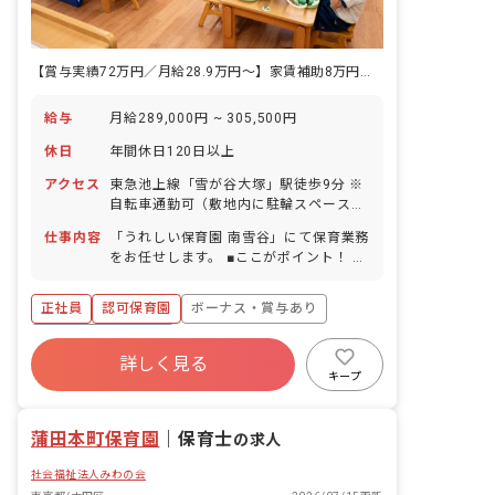
【賞与実績72万円／月給28.9万円～】家賃補助8万円！年間休日123日＆残業月1.7h
給与
月給289,000円 ~ 305,500円
休日
年間休日120日以上
アクセス
東急池上線「雪が谷大塚」駅徒歩9分 ※
自転車通勤可（敷地内に駐輪スペース完
備）
仕事内容
「うれしい保育園 南雪谷」にて保育業務
をお任せします。 ■ここがポイント！ 認
可保育園での保育のお仕事になります。
保育園での経験・未経験を問わず大歓迎
正社員
認可保育園
ボーナス・賞与あり
です。 子どもたちへの丁寧なかかわりを
常に研究すると同時に、幼児クラスの子
年間休日120日以上
どもたちへのオリジナルの教育プログラ
詳しく見る
寮・住宅・家賃補助あり
社会保険完備
ムも導入している保育園になります。 ケ
キープ
ア21の「人を大事にし、人を育てる」と
有給
福利厚生充実
退職金制度
いう経営理念の下、仲間たちと一緒に学
残業少なめ
蒲田本町保育園
び、成長し、喜び合える環境の職場で
｜
保育士
の求人
す。
社会福祉法人みわの会