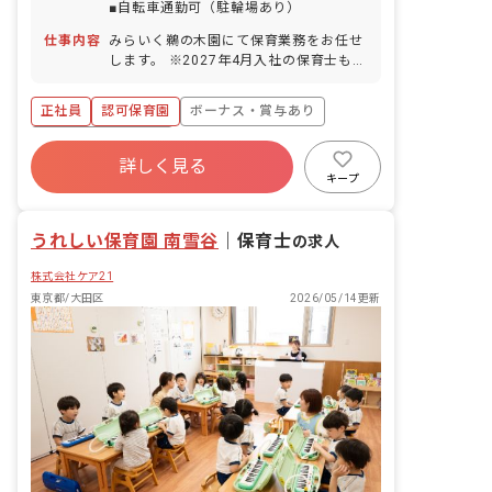
■自転車通勤可（駐輪場あり）
仕事内容
みらいく鵜の木園にて保育業務をお任せ
します。 ※2027年4月入社の保育士も募
集中です。尚、採用はエリア採用のた
め、配属先は希望をお聞きしながら決定
正社員
認可保育園
ボーナス・賞与あり
します。 ■具体的な仕事内容 0歳から6歳
までのお子さまの保育業務をお任せしま
年間休日120日以上
す。一人ひとりの個性に向き合い、豊か
詳しく見る
寮・住宅・家賃補助あり
社会保険完備
な成長を促します。子どもたちの興味関
キープ
心に合わせたプログラムを考え実施しま
有給
福利厚生充実
退職金制度
す。 ■未来＋育成＝みらいく この言葉に
残業少なめ
うれしい保育園 南雪谷
は、現代と未来をつなぐ「子どもたちの
｜
保育士
の求人
心の育成」にかける私たちの想いがこめ
株式会社ケア21
られています。一人ひとりの子どもたち
が、自分の個性と向き合い力強く輝ける
東京都/大田区
2026/05/14更新
ように。そのサポートをすることが私た
ちの使命です。