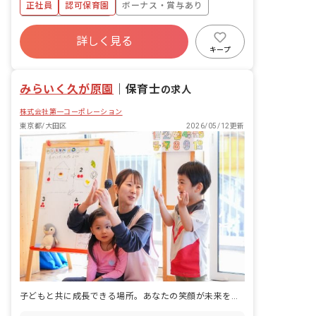
正社員
認可保育園
ボーナス・賞与あり
は…… ・アタッチメント（安心感の輪）
を形成する保育 ・叱る必要のない保育
年間休日120日以上
・アートな保育 ・「遊びは一番の学び」
詳しく見る
寮・住宅・家賃補助あり
社会保険完備
の実践
キープ
有給
福利厚生充実
退職金制度
残業少なめ
みらいく久が原園
｜
保育士
の求人
株式会社第一コーポレーション
東京都/大田区
2026/05/12更新
子どもと共に成長できる場所。あなたの笑顔が未来を育む