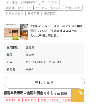
寮・住宅・家賃補助あり
ブランクOK
年間休日120日以上
ボーナス・賞与あり
残業少なめ
昇給昇進あり
研修充実
復帰率高
大田区と江東区、江戸川区にて保育園を
運営している「株式会社ココロラボ」。
入った瞬間に感じる…
雇用形態
正社員
職種
保育士
給与
月給234,810円～320,600円
勤務地
東京都
詳しく見る
保育業界専門の合同説明会です！
保育士バンク！就職・転職フェスタ in 横浜
持ち物不要
特典あり
学生さん歓迎
入退場自由