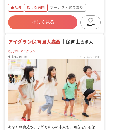
後、食事介助 ・午睡チェック ・日誌お
正社員
認可保育園
ボーナス・賞与あり
よび連絡帳記載 ・おやつ介助
年間休日120日以上
詳しく見る
寮・住宅・家賃補助あり
社会保険完備
キープ
有給
福利厚生充実
退職金制度
残業少なめ
アイグラン保育園大森西
｜
保育士
の求人
株式会社アイグラン
東京都/大田区
2026/05/22更新
あなたの育児も、子どもたちの未来も、両方を守る保育の仕事