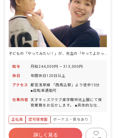
子どもの「やってみたい！」が、先生の「やってよかった！」に変わる毎日。
給与
月給244,000円 ~ 313,000円
休日
年間休日120日以上
アクセス
都営浅草線 「西馬込駅」より徒歩15分
■自転車通勤可
仕事内容
天才キッズクラブ楽学館仲池上園にて保
育業務をお任せします。 ■具体的な仕事
内容 主に食事、着替え、トイレ、昼寝な
ど、年齢に応じた日常生活のサポートを
正社員
認可保育園
ボーナス・賞与あり
行います。他の保育士や看護師などと情
報共有し、連携して子どもを見守りま
年間休日120日以上
す。その他 ①遊びや活動の計画・実施
詳しく見る
寮・住宅・家賃補助あり
社会保険完備