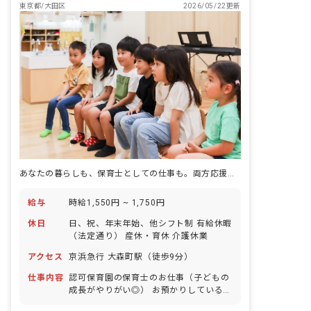
東京都/大田区
2026/05/22更新
あなたの暮らしも、保育士としての仕事も。両方応援、アイグラン。
給与
時給1,550円 ~ 1,750円
休日
日、祝、年末年始、他シフト制 有給休暇
（法定通り） 産休・育休 介護休業
アクセス
京浜急行 大森町駅（徒歩9分）
仕事内容
認可保育園の保育士のお仕事（子どもの
成長がやりがい◎） お預かりしている子
ども達についてお世話をお願いします。