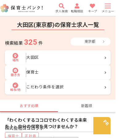
求人検索
転職相談
キープ
メニュー
大田区(東京都)の保育士求人一覧
325
東京都
検索結果
件
大田区
場所
保育士
働き方
こだわり条件を選択
給与/他
おすすめ順
新着順
「わくわくするココロでわくわくする未来
を！」自分の保育を見つけませんか？
株式会社ココロラボ
保育士
正社員