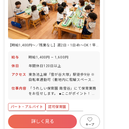
【時給1,400円～／残業なし】週2日・1日4h～OK！早遅番手当（300円/回）あり
給与
時給1,400円 ~ 1,600円
休日
年間休日120日以上
アクセス
東急池上線「雪が谷大塚」駅徒歩9分 ※
自転車通勤可（敷地内に駐輪スペース完
備）
仕事内容
「うれしい保育園 南雪谷」にて保育業務
をお任せします。 ■ここがポイント！ キ
ャリアに自信がなくてもスタッフが丁寧
にサポートするのでご安心ください！
パート・アルバイト
認可保育園
▼▼具体的にはこんなお仕事です▼▼ ＊
登園時に保護者から子ども達をお預かり
ボーナス・賞与あり
年間休日120日以上
＊おやつ・昼食のサポート、トイレサポ
詳しく見る
社会保険完備
有給
福利厚生充実
ート ＊遊び、絵本の読み聞かせ、お昼寝
キープ