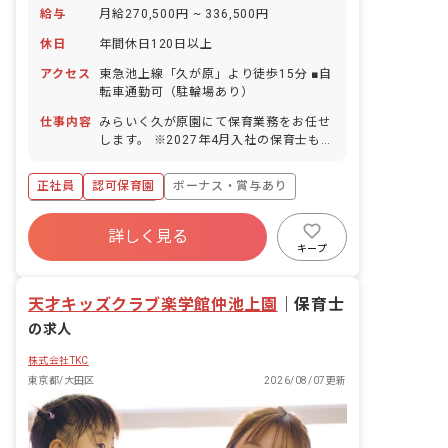
給与
月給270,500円 ~ 336,500円
休日
年間休日120日以上
アクセス
東急池上線「久が原」より徒歩15分 ■自
転車通勤可（駐輪場あり）
仕事内容
みらいく久が原園にて保育業務をお任せ
します。 ※2027年4月入社の保育士も募
集中です。尚、採用はエリア採用のた
め、配属先は希望をお聞きしながら決定
正社員
認可保育園
ボーナス・賞与あり
します。 ■具体的な仕事内容 0歳から6歳
までのお子さまの保育業務をお任せしま
年間休日120日以上
す。一人ひとりの個性に向き合い、豊か
詳しく見る
寮・住宅・家賃補助あり
社会保険完備
な成長を促します。子どもたちの興味関
キープ
心に合わせたプログラムを考え実施しま
有給
福利厚生充実
退職金制度
す。 ■未来＋育成＝みらいく この言葉に
残業少なめ
天才キッズクラブ楽学館仲池上園
は、現代と未来をつなぐ「子どもたちの
｜
保育士
心の育成」にかける私たちの想いがこめ
の求人
られています。一人ひとりの子どもたち
が、自分の個性と向き合い力強く輝ける
株式会社TKC
ように。そのサポートをすることが私た
東京都/大田区
2026/08/07更新
ちの使命です。