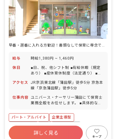
早番・遅番に入れる方歓迎！書類なしで保育に専念できる職場環境です！
給与
時給1,380円 ~ 1,460円
休日
■日、祝、他シフト制 ■有給休暇（規定
あり） ■産休育休制度（法定通り） ■年
末年始休暇 ■GW休暇 ■慶弔休暇
アクセス
JR京浜東北線「蒲田駅」徒歩5分 京急本
線「京急蒲田駅」徒歩5分
仕事内容
ユニバース・ナーサリー蒲田にて保育士
業務全般をお任せします。 ■具体的な仕
事内容 ・保育業務（活動サポート、健康
管理など） ※年カリ、月案などの書類作
パート・アルバイト
企業主導型
成業務はありません 休憩中は、外出や外
食もOK！
社会保険完備
有給
産休育休制度
詳しく見る
乳児保育のみ
正社員登用
駅近5分以内
キープ