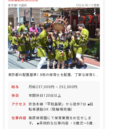
どもたちが、自分の個性と向き合い力強
東京都/大田区
2026/05/12更新
く輝けるように。そのサポートをするこ
とが私たちの使命です。
東京都の配置基準1.8倍の保育士を配置、丁寧な保育と年休130日を実現
給与
月給237,000円 ~ 252,000円
休日
年間休日120日以上
アクセス
京急本線「平和島駅」から徒歩7分 ■自
転車通勤OK（駐輪場完備）
仕事内容
美原保育園にて保育業務をお任せしま
す。 ■具体的な仕事内容 ・0歳児～5歳児
の保育 ・午前中、お散歩同行 ・帰園