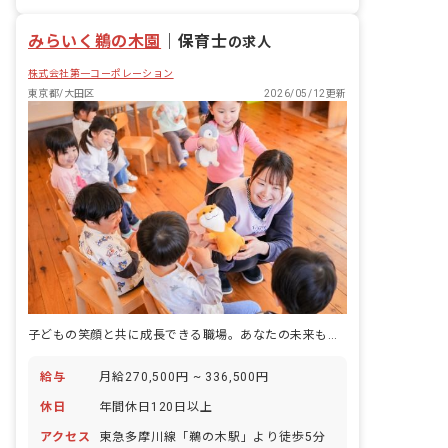
対応など
退職金制度
残業少なめ
昇給昇進あり
みらいく鵜の木園
｜
保育士
の求人
株式会社第一コーポレーション
東京都/大田区
2026/05/12更新
子どもの笑顔と共に成長できる職場。あなたの未来も輝かせませんか
給与
月給270,500円 ~ 336,500円
休日
年間休日120日以上
アクセス
東急多摩川線「鵜の木駅」より徒歩5分