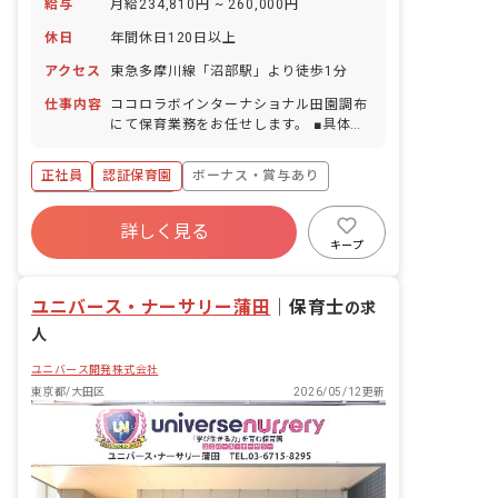
給与
月給234,810円 ~ 260,000円
休日
年間休日120日以上
アクセス
東急多摩川線「沼部駅」より徒歩1分
仕事内容
ココロラボインターナショナル田園調布
にて保育業務をお任せします。 ■具体的
な仕事内容 ・0～5歳児の担任業務 ┗１
クラス6～8名程度のクラス運営 ・連絡
正社員
認証保育園
ボーナス・賞与あり
帳記入 ・週案、月案、指導計画等の作成
（アプリ） ・保護者対応（アプリ） ・
年間休日120日以上
担任補助業務
詳しく見る
寮・住宅・家賃補助あり
社会保険完備
キープ
有給
福利厚生充実
退職金制度
残業少なめ
ユニバース・ナーサリー蒲田
｜
保育士
の求
人
ユニバース開発株式会社
東京都/大田区
2026/05/12更新