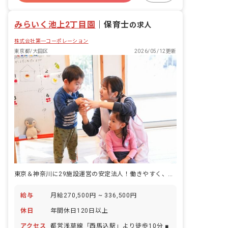
アットホーム
週2.3日~OK
みらいく池上2丁目園
｜
保育士
の求人
株式会社第一コーポレーション
東京都/大田区
2026/05/12更新
東京＆神奈川に29施設運営の安定法人！働きやすく、キャリアパスも充実◎
給与
月給270,500円 ~ 336,500円
休日
年間休日120日以上
アクセス
都営浅草線「西馬込駅」より徒歩10分 ■