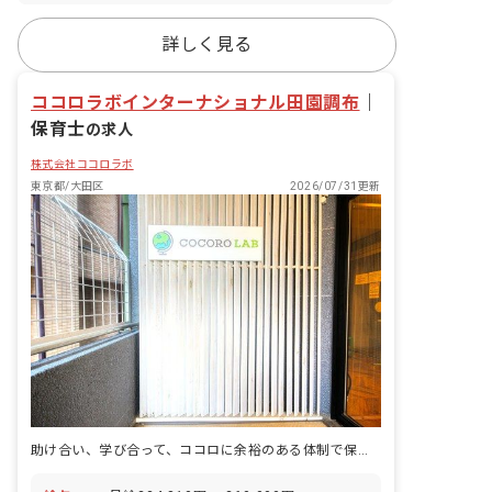
詳しく見る
ココロラボインターナショナル田園調布
｜
保育士
の求人
株式会社ココロラボ
東京都/大田区
2026/07/31更新
助け合い、学び合って、ココロに余裕のある体制で保育をしています