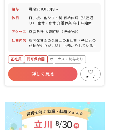
給与
月給268,000円 ~
休日
日、祝、他シフト制 有給休暇（法定通
り） 産休・育休 介護休業 年末年始休暇
年間休日110日 ※年によって変更の可
アクセス
京浜急行 大森町駅（徒歩9分）
能性有
仕事内容
認可保育園の保育士のお仕事（子どもの
成長がやりがい◎） お預かりしている子
ども達についてお世話をお願いします。
・食事・睡眠・排泄・清潔・衣類の着脱
正社員
認可保育園
ボーナス・賞与あり
等 ・集団生活を通じた社会性の装着 ・
行事の計画・実行、お知らせの作成
寮・住宅・家賃補助あり
社会保険完備
詳しく見る
有給
福利厚生充実
退職金制度
キープ
昇給昇進あり
産休育休制度