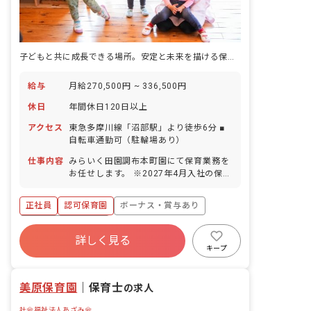
子どもと共に成長できる場所。安定と未来を描ける保育の仕事
給与
月給270,500円 ~ 336,500円
休日
年間休日120日以上
アクセス
東急多摩川線「沼部駅」より徒歩6分 ■
自転車通勤可（駐輪場あり）
仕事内容
みらいく田園調布本町園にて保育業務を
お任せします。 ※2027年4月入社の保育
士も募集中です。尚、採用はエリア採用
のため、配属先は希望をお聞きしながら
正社員
認可保育園
ボーナス・賞与あり
決定します。 ■具体的な仕事内容 0歳か
ら6歳までのお子さまの保育業務をお任
年間休日120日以上
せします。一人ひとりの個性に向き合
詳しく見る
寮・住宅・家賃補助あり
社会保険完備
い、豊かな成長を促します。子どもたち
キープ
の興味関心に合わせたプログラムを考え
有給
福利厚生充実
退職金制度
実施します。 ■未来＋育成＝みらいく こ
残業少なめ
美原保育園
の言葉には、現代と未来をつなぐ「子ど
｜
保育士
の求人
もたちの心の育成」にかける私たちの想
社会福祉法人あざみ会
いがこめられています。一人ひとりの子