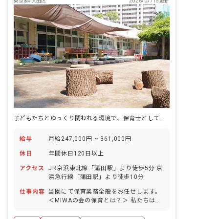
東京都/大田区
2026/07/15更新
子どもたちとゆっくり関われる環境で、保育士としての幅も広がります。
給与
月給247,000円 ~ 361,000円
休日
年間休日120日以上
アクセス
JR京浜東北線「蒲田駅」より徒歩5分 京
浜急行線「蒲田駅」より徒歩10分
仕事内容
当園にて保育業務全般をお任せします。
＜MIWAの会の保育とは？＞ 私たちは
「職員自身が我が子をゆだねたい保育園
づくり」を行なっています。 具体的に