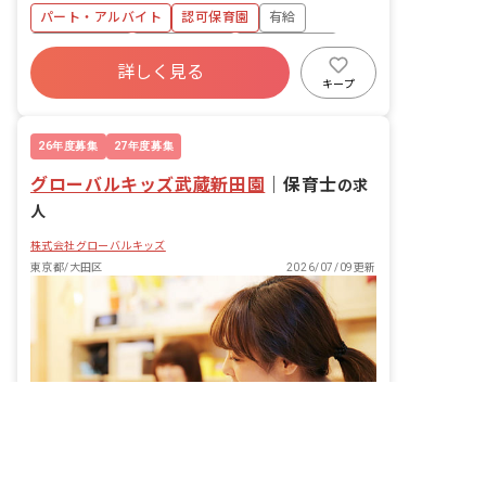
・食事・睡眠・排泄・清潔・衣類の着脱
パート・アルバイト
認可保育園
有給
等 ・集団生活を通じた社会性の装着 ・
行事の計画・実行、お知らせの作成
福利厚生充実
昇給昇進あり
産休育休制度
詳しく見る
未経験歓迎
研修充実
WEB面接OK
キープ
複数園あり
26年度募集
27年度募集
グローバルキッズ武蔵新田園
｜
保育士
の求
人
株式会社グローバルキッズ
東京都/大田区
2026/07/09更新
非公開の求人多数！ 紹介登録はこちら
大田区の求人を紹介してもらう