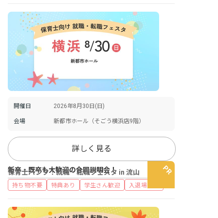
開催日
2026年8月30日(日)
会場
新都市ホール（そごう横浜店9階）
詳しく見る
新卒・既卒も大歓迎の合同説明会！
保育士バンク！就職・転職フェスタ in 流山
持ち物不要
特典あり
学生さん歓迎
入退場自由