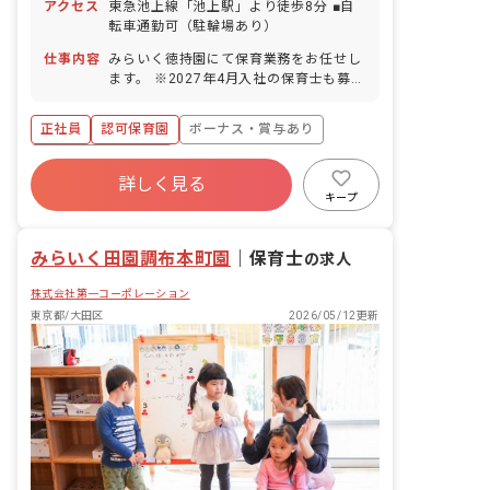
アクセス
東急池上線「池上駅」より徒歩8分 ■自
転車通勤可（駐輪場あり）
仕事内容
みらいく徳持園にて保育業務をお任せし
ます。 ※2027年4月入社の保育士も募集
中です。尚、採用はエリア採用のため、
配属先は希望をお聞きしながら決定しま
正社員
認可保育園
ボーナス・賞与あり
す。 ■具体的な仕事内容 0歳から6歳まで
のお子さまの保育業務をお任せします。
年間休日120日以上
一人ひとりの個性に向き合い、豊かな成
詳しく見る
寮・住宅・家賃補助あり
社会保険完備
長を促します。子どもたちの興味関心に
キープ
合わせたプログラムを考え実施します。
有給
福利厚生充実
退職金制度
■未来＋育成＝みらいく この言葉には、
残業少なめ
みらいく田園調布本町園
現代と未来をつなぐ「子どもたちの心の
｜
保育士
の求人
育成」にかける私たちの想いがこめられ
株式会社第一コーポレーション
ています。一人ひとりの子どもたちが、
自分の個性と向き合い力強く輝けるよう
東京都/大田区
2026/05/12更新
に。そのサポートをすることが私たちの
使命です。