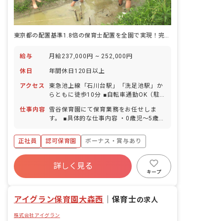
東京都の配置基準1.8倍の保育士配置を全園で実現！完全週休2日制
給与
月給237,000円 ~ 252,000円
休日
年間休日120日以上
アクセス
東急池上線「石川台駅」「洗足池駅」か
らともに徒歩10分 ■自転車通勤OK（駐
輪場完備）
仕事内容
雪谷保育園にて保育業務をお任せしま
す。 ■具体的な仕事内容 ・0歳児～5歳児
の保育 ・午前中、お散歩同行 ・帰園
後、食事介助 ・午睡チェック ・日誌お
正社員
認可保育園
ボーナス・賞与あり
よび連絡帳記載 ・おやつ介助
年間休日120日以上
詳しく見る
寮・住宅・家賃補助あり
社会保険完備
キープ
有給
福利厚生充実
退職金制度
残業少なめ
アイグラン保育園大森西
｜
保育士
の求人
株式会社アイグラン