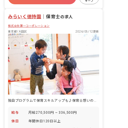
②発達のサポートと観察 ③保護者との連
キープ
携・相談対応 ④運動会、発表会、季節の
有給
福利厚生充実
退職金制度
イベントなど、行事の企画・準備 ⑤環境
残業少なめ
みらいく徳持園
整備・安全管理 ⑥チームでの連携・ミー
｜
保育士
の求人
ティング など保育全般業務を担って頂き
株式会社第一コーポレーション
ます。 研修も充実しているので、保育
が久しぶりの方、新人さんも安心して保
東京都/大田区
2026/05/12更新
育業務に取り組めます。
独自プログラムで保育スキルアップも♪保育士想いの働きやすさ＆安定待遇
給与
月給270,500円 ~ 336,500円
休日
年間休日120日以上