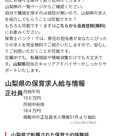
他にも様々な条件で絞り込みができます！
山梨県の一覧ページ
からご確認ください。
自分で職場を探すのは自信が無いので、山梨県の求人
を紹介してもらうことは可能ですか？
もちろん可能です！まずは
こちらから会員登録(無料)
にお進みください。
保育士バンク！では、専任の担当者があなたにぴった
りの求人を完全無料でご紹介いたしますので、安心し
てご利用いただくことが可能です。
在職中でも、転職相談や情報収集だけでも大丈夫で
す。
山梨県
担当のキャリアアドバイザーがしっかりサ
ポートいたします。
山梨県の保育求人給与情報
月給平均
正社員
19.0
万円
月給中央値
18.4
万円
掲載中の正社員求人情報51件より抽出
※2026/08/01時点
山梨県で転職された保育士の体験談