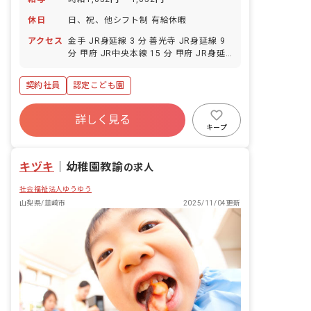
休日
日、祝、他シフト制 有給休暇
アクセス
金手 JR身延線 3 分 善光寺 JR身延線 9
分 甲府 JR中央本線 15 分 甲府 JR身延
線 15 分 酒折 JR中央本線 20 分
契約社員
認定こども園
詳しく見る
キープ
キヅキ
｜
幼稚園教諭
の求人
社会福祉法人ゆうゆう
山梨県/韮崎市
2025/11/04更新