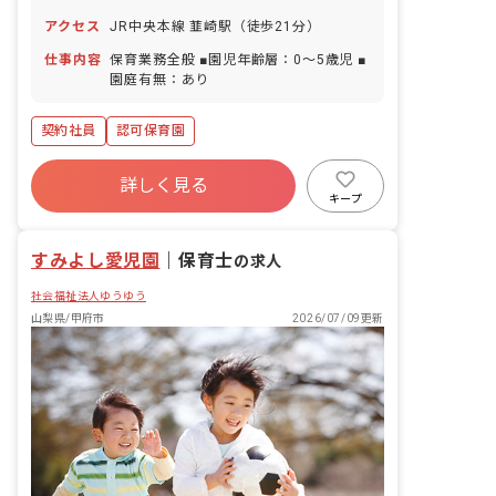
年末年始休暇慶弔休暇※年間休日124日
アクセス
JR中央本線 韮崎駅（徒歩21分）
仕事内容
保育業務全般 ■園児年齢層：0～5歳児 ■
園庭有無：あり
契約社員
認可保育園
詳しく見る
キープ
すみよし愛児園
｜
保育士
の求人
社会福祉法人ゆうゆう
山梨県/甲府市
2026/07/09更新