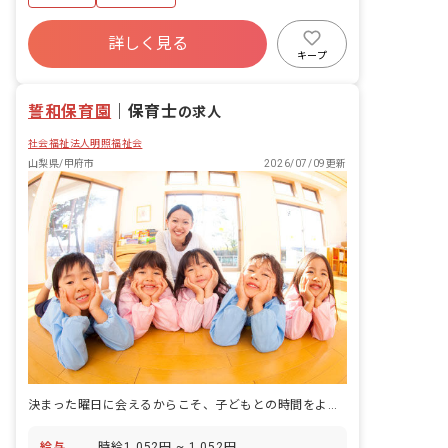
詳しく見る
キープ
誓和保育園
｜
保育士
の求人
社会福祉法人明照福祉会
山梨県/甲府市
2026/07/09更新
決まった曜日に会えるからこそ、子どもとの時間をより大切に積み重ねていく仕事です。
給与
時給1,052円 ~ 1,052円