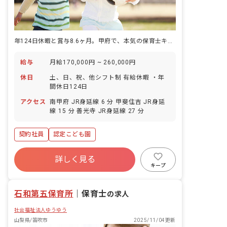
年124日休暇と賞与8.6ヶ月。甲府で、本気の保育士キャリアを積む
給与
月給170,000円 ~ 260,000円
休日
土、日、祝、他シフト制 有給休暇 ・年
間休日124日
アクセス
南甲府 JR身延線 6 分 甲斐住吉 JR身延
線 15 分 善光寺 JR身延線 27 分
契約社員
認定こども園
詳しく見る
キープ
石和第五保育所
｜
保育士
の求人
社会福祉法人ゆうゆう
山梨県/笛吹市
2025/11/04更新