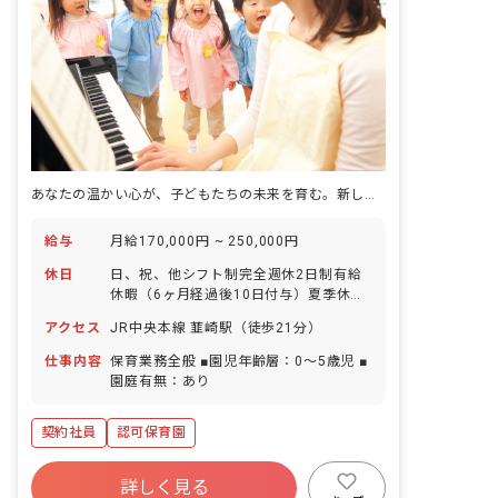
あなたの温かい心が、子どもたちの未来を育む。新しい一歩をここで踏み出しませんか？
給与
月給170,000円 ~ 250,000円
休日
日、祝、他シフト制完全週休2日制有給
休暇（6ヶ月経過後10日付与）夏季休暇
年末年始休暇慶弔休暇※年間休日124日
アクセス
JR中央本線 韮崎駅（徒歩21分）
仕事内容
保育業務全般 ■園児年齢層：0～5歳児 ■
園庭有無：あり
契約社員
認可保育園
詳しく見る