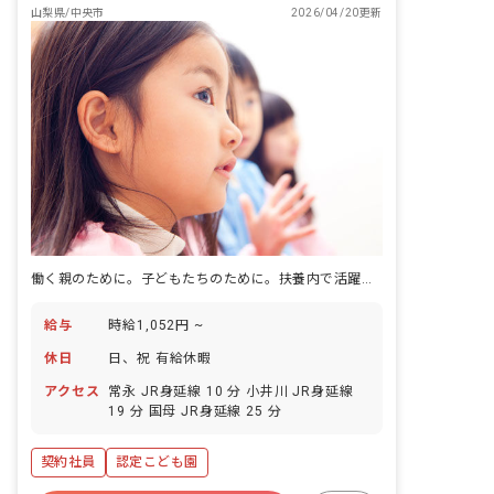
山梨県/中央市
2026/04/20更新
働く親のために。子どもたちのために。扶養内で活躍できる認定こども園です。
給与
時給1,052円 ~
休日
日、祝 有給休暇
アクセス
常永 JR身延線 10 分 小井川 JR身延線
19 分 国母 JR身延線 25 分
契約社員
認定こども園