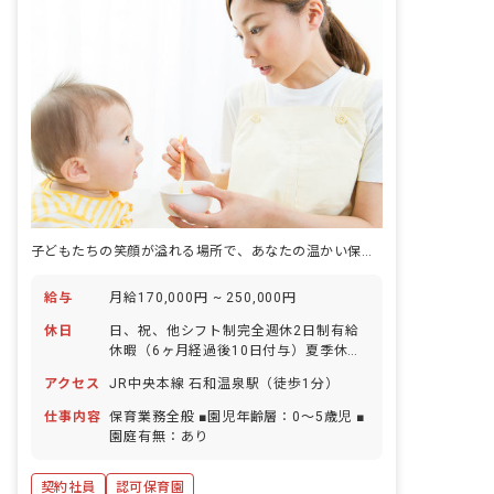
子どもたちの笑顔が溢れる場所で、あなたの温かい保育を届けませんか？
給与
月給170,000円 ~ 250,000円
休日
日、祝、他シフト制完全週休2日制有給
休暇（6ヶ月経過後10日付与）夏季休暇
年末年始休暇慶弔休暇※年間休日124日
アクセス
JR中央本線 石和温泉駅（徒歩1分）
仕事内容
保育業務全般 ■園児年齢層：0～5歳児 ■
園庭有無：あり
契約社員
認可保育園