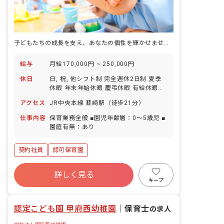
子どもたちの成長を支え、あなたの個性を輝かせませんか？
給与
月給170,000円 ~ 250,000円
休日
日, 祝, 他シフト制 完全週休2日制 夏季
休暇 年末年始休暇 慶弔休暇 有給休暇
（入社6ヶ月後に10日付与） ※年間休日
アクセス
JR中央本線 韮崎駅（徒歩21分）
124日
仕事内容
保育業務全般 ■園児年齢層：0～5歳児 ■
園庭有無：あり
契約社員
認可保育園
詳しく見る
キープ
認定こども園 甲府西幼稚園
｜
保育士
の求人