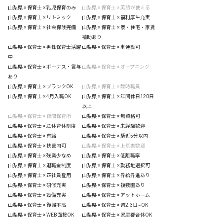
山梨県 × 保育士 × 乳児保育のみ
山梨県 × 保育士 × 英語が使える
山梨県 × 保育士 × リトミック
山梨県 × 保育士 × 福利厚生充実
山梨県 × 保育士 × 社会保険完備
山梨県 × 保育士 × 寮・住宅・家賃
補助あり
山梨県 × 保育士 × 男性保育士活躍
山梨県 × 保育士 × 車通勤可
中
山梨県 × 保育士 × ボーナス・賞与
山梨県 × 保育士 × オープニング
あり
山梨県 × 保育士 × ブランクOK
山梨県 × 保育士 × 臨時職員
山梨県 × 保育士 × 4月入職OK
山梨県 × 保育士 × 年間休日120日
以上
山梨県 × 保育士 × 夜間保育所
山梨県 × 保育士 × 無資格可
山梨県 × 保育士 × 産休育休制度
山梨県 × 保育士 × 未経験歓迎
山梨県 × 保育士 × 有給
山梨県 × 保育士 × 駅近5分以内
山梨県 × 保育士 × 扶養内可
山梨県 × 保育士 × 上京者歓迎
山梨県 × 保育士 × 残業少なめ
山梨県 × 保育士 × 低離職率
山梨県 × 保育士 × 退職金制度
山梨県 × 保育士 × 勤務地選択可
山梨県 × 保育士 × 正社員登用
山梨県 × 保育士 × 昇給昇進あり
山梨県 × 保育士 × 研修充実
山梨県 × 保育士 × 複数園あり
山梨県 × 保育士 × 設備充実
山梨県 × 保育士 × アットホーム
山梨県 × 保育士 × 復帰率高
山梨県 × 保育士 × 週2.3日~OK
山梨県 × 保育士 × WEB面接OK
山梨県 × 保育士 × 家庭都合休OK