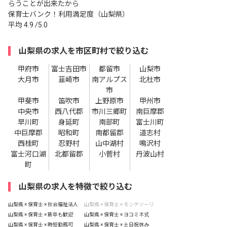
らうことが出来たから
保育士バンク！利用満足度（山梨県）
平均
4.9
/5.0
山梨県の求人を市区町村で絞り込む
甲府市
富士吉田市
都留市
山梨市
大月市
韮崎市
南アルプス
北杜市
市
甲斐市
笛吹市
上野原市
甲州市
中央市
西八代郡
市川三郷町
南巨摩郡
早川町
身延町
南部町
富士川町
中巨摩郡
昭和町
南都留郡
道志村
西桂町
忍野村
山中湖村
鳴沢村
富士河口湖
北都留郡
小菅村
丹波山村
町
山梨県の求人を特徴で絞り込む
山梨県 × 保育士 × 社会福祉法人
山梨県 × 保育士 × モンテソーリ
山梨県 × 保育士 × 新卒も歓迎
山梨県 × 保育士 × ヨコミネ式
山梨県 × 保育士 × 時短勤務可
山梨県 × 保育士 × 土日祝休み