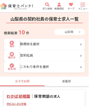
求人検索
転職相談
キープ
メニュー
山梨県の契約社員の保育士求人一覧
10
山梨県
検索結果
件
勤務地を選択
場所
契約社員
働き方
こだわり条件を選択
給与/他
おすすめ順
新着順
わかば幼稚園
｜
保育教諭
の求人
学校法人井口学園