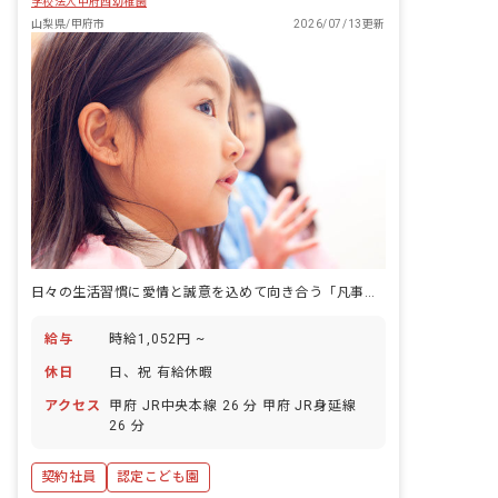
学校法人甲府西幼稚園
山梨県/甲府市
2026/07/13更新
日々の生活習慣に愛情と誠意を込めて向き合う「凡事徹底」の心が、子どもの生きる力を育てます。
給与
時給1,052円 ~
休日
日、祝 有給休暇
アクセス
甲府 JR中央本線 26 分 甲府 JR身延線
26 分
契約社員
認定こども園