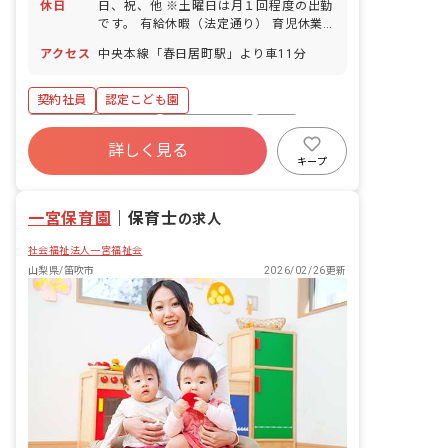
休日
日、祝、他 ※土曜日は月１回程度の出勤
です。 有給休暇（法定通り） 育児休業
取得実績あり
アクセス
中央本線「春日居町駅」より車11分
契約社員
認定こども園
ボーナス・賞与あり
社会保険完備
有給
詳しく見る
福利厚生充実
退職金制度
残業少なめ
キープ
産休育休制度
社会福祉法人
一宮保育園
｜
保育士
の求人
社会福祉法人一宮福祉会
山梨県/笛吹市
2026/02/26更新