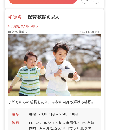
キープ
キヅキ
｜
保育教諭
の求人
社会福祉法人ゆうゆう
山梨県/韮崎市
2025/11/04更新
子どもたちの成長を支え、あなた自身も輝ける場所。温かい仲間と理想の保育を叶えませんか？
給与
月給170,000円 ~ 250,000円
休日
日、祝、他シフト制完全週休2日制有給
休暇（6ヶ月経過後10日付与）夏季休暇