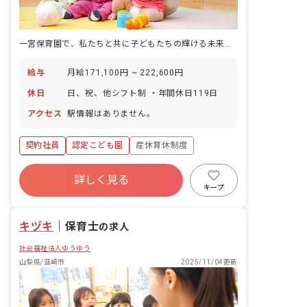
一宮保育園で、私たちと共に子どもたちの輝ける未来をつくるお手伝いをしませんか？
給与
月給171,100円 ~ 222,600円
休日
日、祝、他シフト制 ・年間休日119日
アクセス
駅情報はありません。
契約社員
認定こども園
産休育休制度
車通勤可
詳しく見る
キープ
キヅキ
｜
保育士
の求人
社会福祉法人ゆうゆう
山梨県/韮崎市
2025/11/04更新