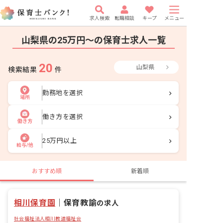
求人検索
転職相談
キープ
メニュー
山梨県の25万円〜の保育士求人一覧
20
山梨県
検索結果
件
勤務地を選択
場所
働き方を選択
働き方
25万円以上
給与/他
おすすめ順
新着順
相川保育園
｜
保育教諭
の求人
社会福祉法人相川教道福祉会