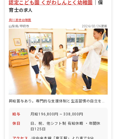
認定こども園 くがわしんとく幼稚園
｜
保
育士
の求人
貢川進徳幼稚園
山梨県/甲府市
2026/02/26更新
昇給賞与あり。専門的な支援体制と生活習慣の自立を促す、充実した教育環境！
給与
月給196,800円 ~ 338,000円
休日
日、祝、他シフト制 有給休暇 ・年間休
日125日
アクセス
JR中央本線「竜王駅」より車で9分