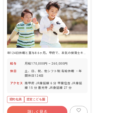
年124日休暇と賞与8.6ヶ月。甲府で、本気の保育士キャリアを積む
給与
月給170,000円 ~ 260,000円
休日
土、日、祝、他シフト制 有給休暇 ・年
間休日124日
アクセス
南甲府 JR身延線 6 分 甲斐住吉 JR身延
線 15 分 善光寺 JR身延線 27 分
契約社員
認定こども園
詳しく見る