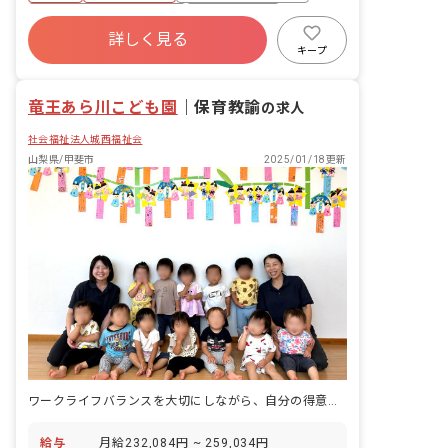
寮・住宅・家賃補助あり
社会保険完備
詳しく見る
有給
福利厚生充実
退職金制度
キープ
残業少なめ
昇給昇進あり
竜王あら川こども園
｜
保育教諭
の求人
社会福祉法人城西福祉会
山梨県/甲斐市
2025/01/18更新
ワークライフバランスを大切にしながら、自分の得意を生かせる職場です！
給与
月給232,084円 ~ 259,034円