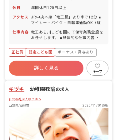
休日
年間休日120日以上
アクセス
JR中央本線「竜王駅」より車で12分 ■
マイカー・バイク・自転車通勤OK（駐
車場完備）
仕事内容
竜王あら川こども園にて保育業務全般を
お任せします。 ■具体的な仕事内容 ・乳
幼児の保育（活動・食事・排泄・午睡等
の援助支援） ・クラス運営・保護者支
正社員
認定こども園
ボーナス・賞与あり
援・保護者対応 ・入力業務（連絡帳・日
誌・成長の記録・週案・月案・年間保育
年間休日120日以上
計画・園児登降園管理等） ・園内外の環
詳しく見る
寮・住宅・家賃補助あり
社会保険完備
境整備、園行事担当 ・職員研修、職員会
キープ
議、外部講師研修受講等
有給
福利厚生充実
退職金制度
残業少なめ
キヅキ
｜
幼稚園教諭
の求人
社会福祉法人ゆうゆう
山梨県/韮崎市
2025/11/04更新