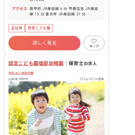
アクセス
南甲府 JR身延線 6 分 甲斐住吉 JR身延
線 15 分 善光寺 JR身延線 27 分
正社員
認定こども園
詳しく見る
キープ
認定こども園塩部幼稚園
｜
保育士
の求人
学校法人宝泉学園
山梨県/甲府市
2026/02/26更新