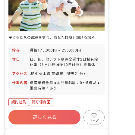
子どもたちの成長を支え、あなた自身も輝ける場所。温かい仲間と理想の保育を叶えませんか？
給与
月給170,000円 ~ 250,000円
休日
日、祝、他シフト制完全週休2日制有給
休暇（6ヶ月経過後10日付与）夏季休暇
年末年始休暇慶弔休暇※年間休日124日
アクセス
JR中央本線 韮崎駅（徒歩21分）
仕事内容
保育業務全般 ■園児年齢層：0～5歳児 ■
園庭有無：あり
契約社員
認可保育園
詳しく見る
キープ