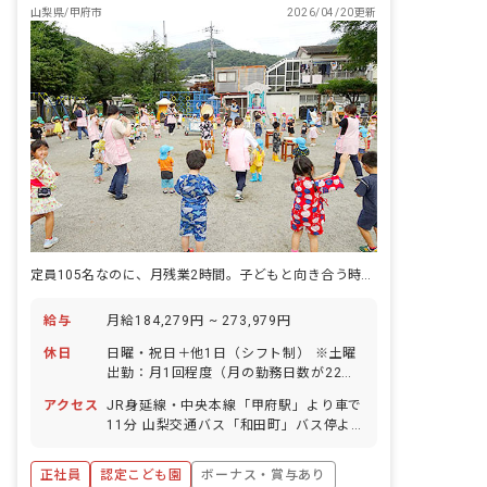
山梨県/甲府市
2026/04/20更新
定員105名なのに、月残業2時間。子どもと向き合う時間を最優先にした園。
給与
月給184,279円 ~ 273,979円
休日
日曜・祝日＋他1日（シフト制） ※土曜
出勤：月1回程度（月の勤務日数が22日
を超えた場合は振替あり） 有給休暇 産
アクセス
JR身延線・中央本線「甲府駅」より車で
前産後・育児休暇（取得実績あり：取得
11分 山梨交通バス「和田町」バス停よ
率100％、復帰率100％） 介護・看護休
り徒歩約2分 ※マイカー・バイク・自転
暇 慶弔休暇 年間休日数110日
車通勤可（駐車場あり・月1,000円／駐
正社員
認定こども園
ボーナス・賞与あり
輪場無料）