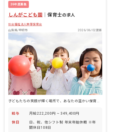
26年度募集
しんがこども園
｜
保育士
の求人
社会福祉法人伸芽保育会
山梨県/甲府市
2026/06/02更新
子どもたちの笑顔が輝く場所で、あなたの温かい保育を届けませんか？
給与
月給222,200円 ~ 349,400円
休日
日、祝、他シフト制 年末年始休暇 ※年
間休日108日