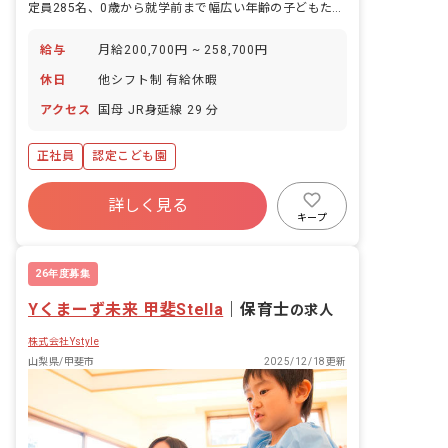
定員285名、0歳から就学前まで幅広い年齢の子どもたちが育つ認定こども園です。
給与
月給200,700円 ~ 258,700円
休日
他シフト制 有給休暇
アクセス
国母 JR身延線 29 分
正社員
認定こども園
詳しく見る
キープ
26年度募集
Yくまーず未来 甲斐Stella
｜
保育士
の求人
株式会社Ystyle
山梨県/甲斐市
2025/12/18更新