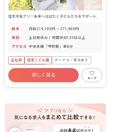
住宅手当アリ！未来へはばたく子どもたちをサポートしませんか？
給与
月給219,100円 ~ 271,860円
休日
土日祝休み / 年間休日120日以上
アクセス
中央本線「甲府駅」車8分
正社員
認定こども園
ボーナス・賞与あり
年間休日120日以上
詳しく見る
寮・住宅・家賃補助あり
社会保険完備
キープ
土日祝休み
有給
退職金制度
残業少なめ