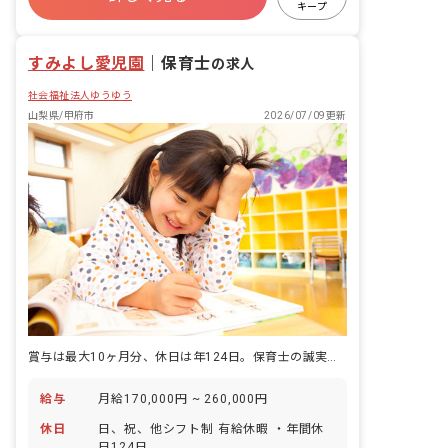
キープ
すみよし愛児園
｜
保育士
の求人
社会福祉法人ゆうゆう
山梨県/甲府市
2026/07/09更新
賞与は最大10ヶ月分、休日は年124日。保育士の誠実な働き方に、応えてくれる園。
給与
月給170,000円 ~ 260,000円
休日
日、祝、他シフト制 有給休暇 ・年間休
日124日