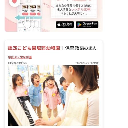
認定こども園塩部幼稚園
｜
保育教諭
の求人
学校法人宝泉学園
山梨県/甲府市
2026/02/26更新