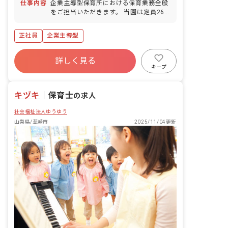
仕事内容
企業主導型保育所における保育業務全般
をご担当いただきます。 当園は定員26
名の少人数保育所で、ゆとりある保育を
大切にしています。 ・持ち帰りの仕事は
正社員
企業主導型
ございません。 ・研修制度を充実させ、
処遇改善に努めています。 ・育児介護休
業制度をはじめ、福利厚生に力を入れて
詳しく見る
います。 ・ブランクのある方、経験の少
キープ
ない方、子育てが落ち着いた方も歓迎い
たします。 ・応募前の職場見学も可能で
キヅキ
｜
保育士
す。 ■園児年齢層：0～5歳児
の求人
社会福祉法人ゆうゆう
山梨県/韮崎市
2025/11/04更新