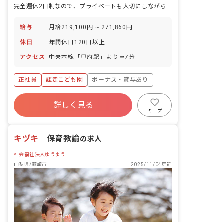
完全週休2日制なので、プライベートも大切にしながら働けます。
給与
月給219,100円 ~ 271,860円
休日
年間休日120日以上
アクセス
中央本線「甲府駅」より車7分
正社員
認定こども園
ボーナス・賞与あり
年間休日120日以上
詳しく見る
寮・住宅・家賃補助あり
社会保険完備
キープ
有給
福利厚生充実
退職金制度
残業少なめ
キヅキ
｜
保育教諭
の求人
社会福祉法人ゆうゆう
山梨県/韮崎市
2025/11/04更新