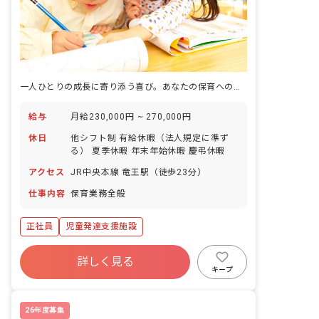
一人ひとりの成長に寄り添う喜び。あなたの保育への情熱をここで咲かせよう！
給与
月給230,000円 ~ 270,000円
休日
他シフト制 有給休暇（法人規定に準ず
る） 夏季休暇 年末年始休暇 慶弔休暇
アクセス
JR中央本線 竜王駅（徒歩23分）
仕事内容
保育業務全般
正社員
児童発達支援施設
詳しく見る
キープ
26年度募集