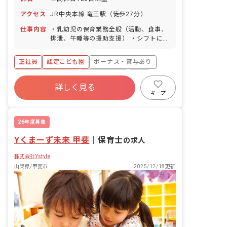
アクセス
JR中央本線 竜王駅（徒歩27分）
仕事内容
・乳幼児の保育業務全般（活動、食事、
排泄、午睡等の援助支援） ・シフトに応
じた園児の受け入れ準備、閉園時の安全
確認、施錠確認 ・クラス担当業務 ・保
正社員
認定こども園
ボーナス・賞与あり
護者対応 ・連絡帳、日報月報、保育計画
等の入力業務 ・園内の環境整備 ・園行
年間休日120日以上
社会保険完備
有給
事の担当
詳しく見る
退職金制度
残業少なめ
昇給昇進あり
キープ
産休育休制度
26年度募集
Yくまーず未来 甲斐
｜
保育士
の求人
株式会社Ystyle
山梨県/甲斐市
2025/12/18更新