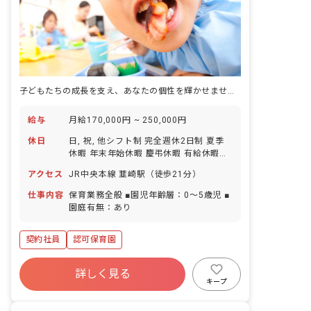
子どもたちの成長を支え、あなたの個性を輝かせませんか？
給与
月給170,000円 ~ 250,000円
休日
日, 祝, 他シフト制 完全週休2日制 夏季
休暇 年末年始休暇 慶弔休暇 有給休暇
（入社6ヶ月後に10日付与） ※年間休日
アクセス
JR中央本線 韮崎駅（徒歩21分）
124日
仕事内容
保育業務全般 ■園児年齢層：0～5歳児 ■
園庭有無：あり
契約社員
認可保育園
詳しく見る
キープ