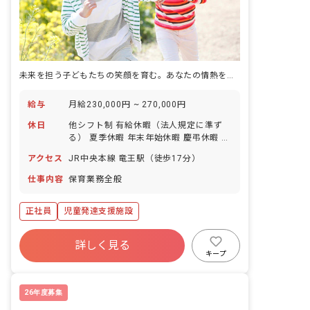
未来を担う子どもたちの笑顔を育む。あなたの情熱をここで活かしませんか
給与
月給230,000円 ~ 270,000円
休日
他シフト制 有給休暇（法人規定に準ず
る） 夏季休暇 年末年始休暇 慶弔休暇 ※
年間休日110日
アクセス
JR中央本線 竜王駅（徒歩17分）
仕事内容
保育業務全般
正社員
児童発達支援施設
詳しく見る
キープ
26年度募集