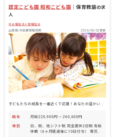
認定こども園 昭和こども園
｜
保育教諭
の求
人
社会福祉法人蛍福祉会
山梨県/中巨摩郡昭和町
2026/06/02更新
子どもたちの成長を一番近くで応援！あなたの温かい心が輝く場所がここにあります。
給与
月給220,900円 ~ 260,600円
休日
日、祝、他シフト制 完全週休2日制 有給
休暇（6ヶ月経過後に10日付与） 育児休