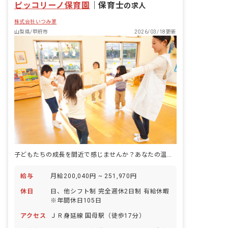
ピッコリーノ保育園
｜
保育士
の求人
株式会社いつみ家
山梨県/甲府市
2026/03/18更新
子どもたちの成長を間近で感じませんか？あなたの温かい心が輝く場所がここにあります。
給与
月給200,040円 ~ 251,970円
休日
日、他シフト制 完全週休2日制 有給休暇
※年間休日105日
アクセス
ＪＲ身延線 国母駅（徒歩17分）