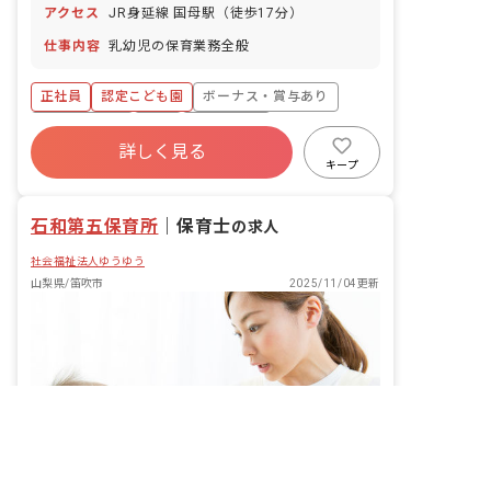
業取得実績あり ※年間休日115日
アクセス
JR身延線 国母駅（徒歩17分）
仕事内容
乳幼児の保育業務全般
正社員
認定こども園
ボーナス・賞与あり
社会保険完備
有給
退職金制度
詳しく見る
残業少なめ
昇給昇進あり
産休育休制度
キープ
社会福祉法人
石和第五保育所
｜
保育士
の求人
社会福祉法人ゆうゆう
山梨県/笛吹市
2025/11/04更新
非公開の求人多数！ 紹介登録はこちら
山梨県の求人を紹介してもらう