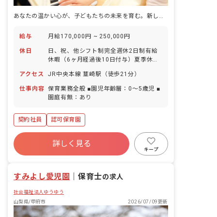
あなたの温かい心が、子どもたちの未来を育む。新しい一歩をここで踏み出しませんか？
給与
月給170,000円 ~ 250,000円
休日
日、祝、他シフト制完全週休2日制有給
休暇（6ヶ月経過後10日付与）夏季休暇
年末年始休暇慶弔休暇※年間休日124日
アクセス
JR中央本線 韮崎駅（徒歩21分）
仕事内容
保育業務全般 ■園児年齢層：0～5歳児 ■
園庭有無：あり
契約社員
認可保育園
詳しく見る
キープ
すみよし愛児園
｜
保育士
の求人
社会福祉法人ゆうゆう
山梨県/甲府市
2026/07/09更新