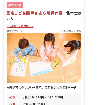
26年度募集
認定こども園 甲府あら川保育園
｜
保育士
の
求人
社会福祉法人城西福祉会
山梨県/甲府市
2026/06/02更新
未来を育むやりがいを実感。笑顔あふれる毎日を一緒に創りませんか？
給与
月給246,236円 ~ 285,085円
休日
年間休日120日以上