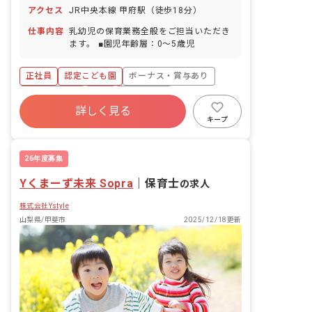
アクセス
JR中央本線 甲府駅（徒歩18分）
仕事内容
乳幼児の保育業務全般をご担当いただき
ます。 ■園児年齢層：0～5歳児
正社員
認定こども園
ボーナス・賞与あり
社会保険完備
有給
退職金制度
詳しく見る
残業少なめ
昇給昇進あり
社会福祉法人
キープ
車通勤可
26年度募集
Yくまーず未来 Sopra
｜
保育士
の求人
株式会社Ystyle
山梨県/甲斐市
2025/12/18更新