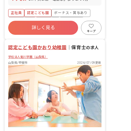
正社員
認定こども園
ボーナス・賞与あり
社会保険完備
退職金制度
残業少なめ
詳しく見る
車通勤可
交通費支給
午前のみ勤務
キープ
午後のみ勤務
認定こども園かおり幼稚園
｜
保育士
の求人
学校法人鮎川学園（山梨県）
山梨県/甲斐市
2026/07/09更新