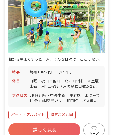
朝から晩までずっと一人。そんな日々は、ここにない。
給与
時給1,052円 ~ 1,052円
休日
日曜・祝日＋他1日（シフト制） ※土曜
出勤：月1回程度（月の勤務日数が22日
を超えた場合は振替あり） 有給休暇 産
アクセス
JR身延線・中央本線「甲府駅」より車で
前産後・育児休暇（取得実績あり：取得
11分 山梨交通バス「和田町」バス停よ
率100％、復帰率100％） 介護・看護休
り徒歩約2分 ※マイカー・バイク・自転
暇 慶弔休暇 年間休日数110日
車通勤可（駐車場あり・月1,000円／駐
パート・アルバイト
認定こども園
輪場無料）
ブランクOK
ボーナス・賞与あり
詳しく見る
社会保険完備
有給
福利厚生充実
キープ