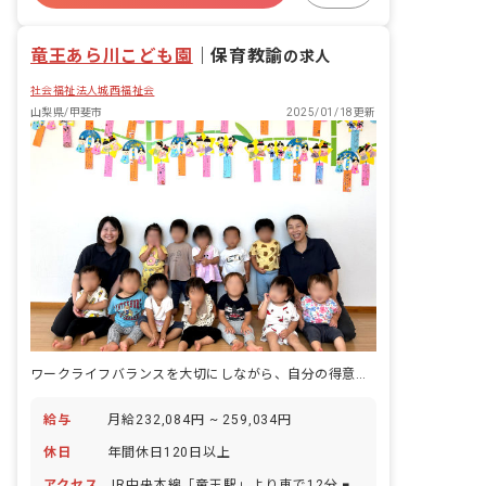
残業少なめ
昇給昇進あり
産休育休制度
竜王あら川こども園
｜
保育教諭
の求人
社会福祉法人城西福祉会
山梨県/甲斐市
2025/01/18更新
ワークライフバランスを大切にしながら、自分の得意を生かせる職場です！
給与
月給232,084円 ~ 259,034円
休日
年間休日120日以上
アクセス
JR中央本線「竜王駅」より車で12分 ■