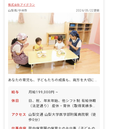
株式会社アイグラン
山梨県/中央市
2026/05/22更新
あなたの育児も、子どもたちの成長も、両方を大切にできる保育の仕事
給与
月給199,000円 ~
休日
日、祝、年末年始、他シフト制 有給休暇
（法定通り） 産休・育休（取得実績多
数） 介護休業 慶弔休暇 ※年間休日107
アクセス
山梨交通 山梨大学医学部附属病院駅（徒
日
歩0分）
仕事内容
院内保育園の保育士のお仕事（子どもの