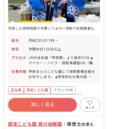
充実した研修制度や手厚いフォロー体制で未経験者も安心！完全週休2日制
給与
月給235,817円 ~
休日
年間休日120日以上
アクセス
JR中央本線「甲府駅」より徒歩37分 ■
マイカー・バイク・自転車通勤OK（職
員無料駐車場完備）
仕事内容
甲府あら川こども園にて保育業務全般を
お任せします。 ■具体的な仕事内容 ・乳
幼児の保育（活動・食事・排泄・午睡等
の援助支援） ・クラス運営・保護者支
正社員
認定こども園
ブランクOK
援・保護者対応 ・入力業務（連絡帳・日
誌・成長の記録・週案・月案・年間保育
ボーナス・賞与あり
年間休日120日以上
計画・園児登降園管理等） ・園内外の環
詳しく見る
寮・住宅・家賃補助あり
社会保険完備
境整備、園行事担当 ・職員研修、職員会
キープ
議、外部講師研修受講等
有給
福利厚生充実
退職金制度
認定こども園 貢川幼稚園
｜
保育士
の求人