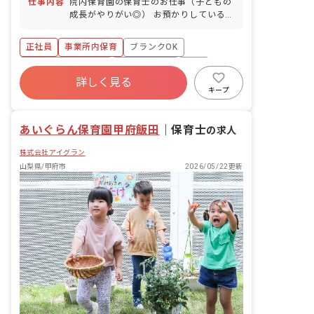
仕事内容
院内保育園の保育士のお仕事（子どもの
成長がやりがい◎） お預かりしている子
ども達についてお世話をお願いします ・
食事・睡眠・排泄・清潔・衣類の着脱等
正社員
事業所内保育
ブランクOK
・集団生活を通じた社会性の装着 ・行事
の計画・実行、お知らせの作成
ボーナス・賞与あり
社会保険完備
有給
詳しく見る
福利厚生充実
退職金制度
昇給昇進あり
キープ
産休育休制度
あいぐらん保育園甲府飯田
｜
保育士
の求人
株式会社アイグラン
山梨県/甲府市
2026/05/22更新