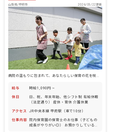
山梨県/甲府市
2026/05/22更新
病院の温もりに包まれて、あなたらしい保育の花を咲かせよう
給与
時給1,090円 ~
休日
日、祝、年末年始、他シフト制 有給休暇
（法定通り） 産休・育休 介護休業
アクセス
JR中央本線 甲府駅（車で10分）
仕事内容
院内保育園の保育士のお仕事（子どもの
成長がやりがい◎） お預かりしている子
ども達についてお世話をお願いします ・