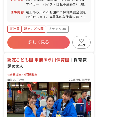
マイカー・バイク・自転車通勤OK（駐
車場完備）
仕事内容
竜王あら川こども園にて保育業務全般を
お任せします。 ■具体的な仕事内容 ・乳
幼児の保育（活動・食事・排泄・午睡等
の援助支援） ・クラス運営・保護者支
正社員
認定こども園
ブランクOK
援・保護者対応 ・入力業務（連絡帳・日
誌・成長の記録・週案・月案・年間保育
ボーナス・賞与あり
年間休日120日以上
計画・園児登降園管理等） ・園内外の環
詳しく見る
寮・住宅・家賃補助あり
社会保険完備
境整備、園行事担当 ・職員研修、職員会
キープ
議、外部講師研修受講等
有給
福利厚生充実
退職金制度
認定こども園 甲府あら川保育園
｜
保育教
諭
の求人
社会福祉法人城西福祉会
山梨県/甲府市
2025/01/18更新