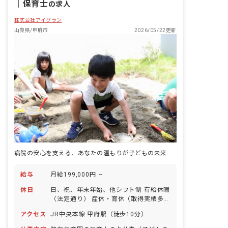
｜
保育士
の求人
株式会社アイグラン
山梨県/甲府市
2026/05/22更新
病院の安心を支える、あなたの温もりが子どもの未来を育む
給与
月給199,000円 ~
休日
日、祝、年末年始、他シフト制 有給休暇
（法定通り） 産休・育休（取得実績多
数） 介護休業 慶弔休暇 ※年間休日107
アクセス
JR中央本線 甲府駅（徒歩10分）
日