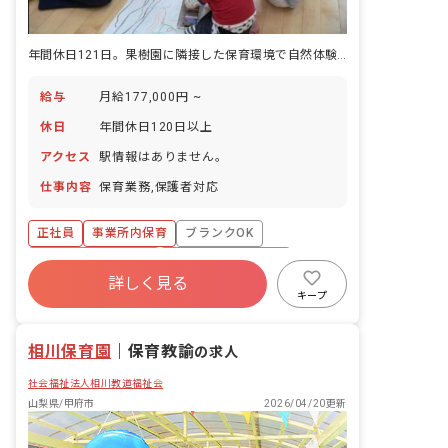
年間休日121日。果樹園に隣接した保育環境で自然体験を担当。
給与
月給177,000円 ~
休日
年間休日120日以上
アクセス
駅情報はありません。
仕事内容
保育業務,保護者対応
正社員
事業所内保育
ブランクOK
ボーナス・賞与あり
年間休日120日以上
詳しく見る
社会保険完備
有給
福利厚生充実
キープ
退職金制度
残業少なめ
相川保育園
｜
保育教諭
の求人
社会福祉法人相川教道福祉会
山梨県/甲府市
2026/04/20更新