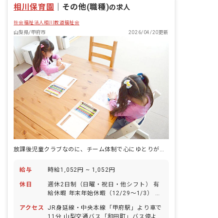
相川保育園
｜
その他(職種)
の求人
社会福祉法人相川教道福祉会
山梨県/甲府市
2026/04/20更新
放課後児童クラブなのに、チーム体制で心にゆとりが生まれた。
給与
時給1,052円 ~ 1,052円
休日
週休2日制（日曜・祝日・他シフト） 有
給休暇 年末年始休暇（12/29〜1/3） 産
前産後・育児休暇（取得実績あり：取得
アクセス
JR身延線・中央本線「甲府駅」より車で
率100％、復帰率100％） 介護・看護休
11分 山梨交通バス「和田町」バス停よ