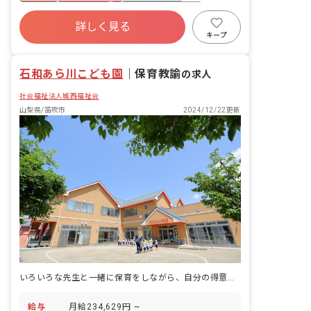
ボーナス・賞与あり
年間休日120日以上
詳しく見る
社会保険完備
土日祝休み
有給
キープ
福利厚生充実
退職金制度
石和あら川こども園
｜
保育教諭
の求人
社会福祉法人城西福祉会
山梨県/笛吹市
2024/12/22更新
いろいろな先生と一緒に保育をしながら、自分の得意が生かせるこども園です
給与
月給234,629円 ~