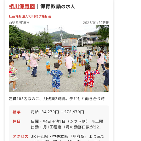
相川保育園
｜
保育教諭
の求人
社会福祉法人相川教道福祉会
山梨県/甲府市
2026/04/20更新
定員105名なのに、月残業2時間。子どもと向き合う時間を最優先にした園。
給与
月給184,279円 ~ 273,979円
休日
日曜・祝日＋他1日（シフト制） ※土曜
出勤：月1回程度（月の勤務日数が22日
を超えた場合は振替あり） 有給休暇 産
アクセス
JR身延線・中央本線「甲府駅」より車で
前産後・育児休暇（取得実績あり：取得