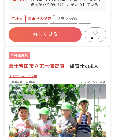
成長がやりがい◎） お預かりしている子
ども達についてお世話をお願いします ・
食事・睡眠・排泄・清潔・衣類の着脱等
正社員
事業所内保育
ブランクOK
・集団生活を通じた社会性の装着 ・行事
の計画・実行、お知らせの作成
ボーナス・賞与あり
社会保険完備
有給
詳しく見る
福利厚生充実
退職金制度
昇給昇進あり
キープ
産休育休制度
26年度募集
富士吉田市立第七保育園
｜
保育士
の求人
株式会社ニチイ学館
山梨県/富士吉田市
2026/02/26更新