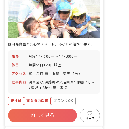
院内保育室で安心のスタート。あなたの温かい手で、子どもたちの未来を育みませんか？
給与
月給177,000円 ~ 177,000円
休日
年間休日120日以上
アクセス
富士急行 富士山駅（徒歩15分）
仕事内容
保育業務,保護者対応 ■園児年齢層：0～
5歳児 ■園庭有無：あり
正社員
事業所内保育
ブランクOK
ボーナス・賞与あり
年間休日120日以上
詳しく見る
社会保険完備
有給
福利厚生充実
キープ
退職金制度
残業少なめ