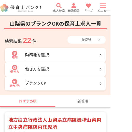
求人検索
転職相談
キープ
メニュー
山梨県のブランクOKの保育士求人一覧
22
山梨県
検索結果
件
勤務地を選択
場所
働き方を選択
働き方
ブランクOK
給与/他
おすすめ順
新着順
地方独立行政法人山梨県立病院機構山梨県
立中央病院院内託児所