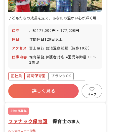
子どもたちの成長を支え、あなたの温かい心が輝く場所。一緒に素敵な未来を育みませんか？
給与
月給177,000円 ~ 177,000円
休日
年間休日120日以上
アクセス
富士急行 葭池温泉前駅（徒歩19分）
仕事内容
保育業務,保護者対応 ■園児年齢層：0～
2歳児
正社員
認可保育園
ブランクOK
ボーナス・賞与あり
年間休日120日以上
詳しく見る
社会保険完備
有給
福利厚生充実
キープ
退職金制度
残業少なめ
26年度募集
ファナック保育園
｜
保育士
の求人
株式会社ニチイ学館