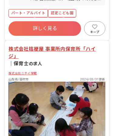
暇 慶弔休暇
り徒歩約2分 ※マイカー・バイク・自転
車通勤可（駐車場あり・月1,000円／駐
パート・アルバイト
認定こども園
輪場無料）
ブランクOK
社会保険完備
有給
詳しく見る
福利厚生充実
残業少なめ
昇給昇進あり
キープ
産休育休制度
社会福祉法人
株式会社桔梗屋 事業所内保育所「ハイ
ジ」
｜
保育士
の求人
株式会社ニチイ学館
山梨県/笛吹市
2026/03/31更新