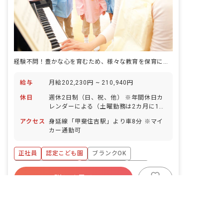
経験不問！豊かな心を育むため、様々な教育を保育に取り入れています。
給与
月給202,230円 ~ 210,940円
休日
週休2日制（日、祝、他） ※年間休日カ
レンダーによる（土曜勤務は2カ月に1回
程度） 有給休暇（法定通り） ※入職よ
アクセス
身延線「甲斐住吉駅」より車8分 ※マイ
り6カ月経過後、10日付与 育児休業取得
カー通勤可
実績：あり ※年間休日数99日
正社員
認定こども園
ブランクOK
ボーナス・賞与あり
社会保険完備
有給
詳しく見る
非公開の求人多数！ 紹介登録はこちら
退職金制度
残業少なめ
昇給昇進あり
キープ
産休育休制度
山梨県の求人を紹介してもらう
26年度募集