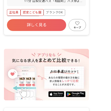
11分 山梨交通バス「和田町」バス停よ
率100％、復帰率100％） 介護・看護休
り徒歩約2分 ※マイカー・バイク・自転
暇 慶弔休暇 年間休日数110日
車通勤可（駐車場あり・月1,000円／駐
正社員
認定こども園
ブランクOK
輪場無料）
ボーナス・賞与あり
詳しく見る
寮・住宅・家賃補助あり
社会保険完備
キープ
有給
福利厚生充実
退職金制度
残業少なめ