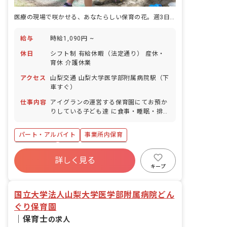
医療の現場で咲かせる、あなたらしい保育の花。週3日・6時間からOK
給与
時給1,090円 ~
休日
シフト制 有給休暇（法定通り） 産休・
育休 介護休業
アクセス
山梨交通 山梨大学医学部附属病院駅（下
車すぐ）
仕事内容
アイグランの運営する保育園にてお預か
りしている子ども達 に食事・睡眠・排
泄・清潔・衣類の着脱などの基本的な生
活習慣 を教えたり、集団生活を通じて社
パート・アルバイト
事業所内保育
会性を養わせたり、行事の計画 ・実行や
お知らせの作成をしたり等多岐にわたっ
ブランクOK
有給
福利厚生充実
たお仕事をお願 いします。子ども達の成
詳しく見る
昇給昇進あり
産休育休制度
未経験歓迎
長に携わる、やりがいあるお仕事です。
キープ
研修充実
WEB面接OK
国立大学法人山梨大学医学部附属病院どん
ぐり保育園
｜
保育士
の求人