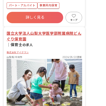
食事・睡眠・排泄・清潔・衣類の着脱等
パート・アルバイト
事業所内保育
・集団生活を通じた社会性の装着 ・行事
の計画・実行、お知らせの作成
ブランクOK
有給
福利厚生充実
詳しく見る
産休育休制度
未経験歓迎
研修充実
キープ
WEB面接OK
複数園あり
国立大学法人山梨大学医学部附属病院どん
ぐり保育園
｜
保育士
の求人
株式会社アイグラン
山梨県/中央市
2026/05/22更新