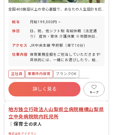
全国400施設以上の安心基盤で、あなたの人生設計を応援します
給与
月給199,000円 ~
休日
日、祝、他シフト制 有給休暇（法定通
り） 産休・育休 介護休業 ※年間休日
107日
アクセス
JR中央本線 甲府駅（車で10分）
仕事内容
保育業務全般をご担当していただきます!
具体的には、一緒にお遊びしたり、絵本
を読んだり、園児のお食事のサポートや
お昼寝、お着替え、お散歩などをお任せ
正社員
事業所内保育
ブランクOK
します!
ボーナス・賞与あり
社会保険完備
有給
詳しく見る
福利厚生充実
退職金制度
昇給昇進あり
キープ
産休育休制度
地方独立行政法人山梨県立病院機構山梨県
立中央病院院内託児所
｜
保育士
の求人
株式会社アイグラン