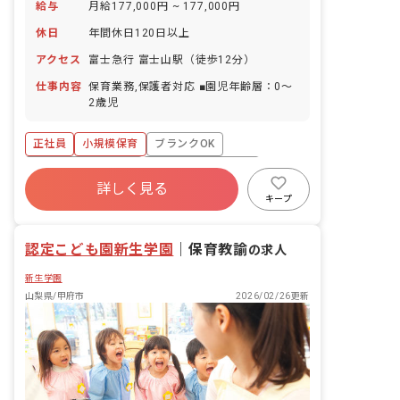
給与
月給177,000円 ~ 177,000円
休日
年間休日120日以上
アクセス
富士急行 富士山駅（徒歩12分）
仕事内容
保育業務,保護者対応 ■園児年齢層：0～
2歳児
正社員
小規模保育
ブランクOK
ボーナス・賞与あり
年間休日120日以上
詳しく見る
寮・住宅・家賃補助あり
社会保険完備
キープ
退職金制度
残業少なめ
車通勤可
認定こども園新生学園
｜
保育教諭
の求人
新生学園
山梨県/甲府市
2026/02/26更新