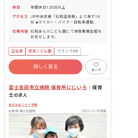
休日
年間休日120日以上
アクセス
JR中央本線「石和温泉駅」より車で14
分 ■マイカー・バイク・自転車通勤
OK（駐車場完備）
仕事内容
石和あら川こども園にて保育業務全般を
お任せします。
正社員
認定こども園
ブランクOK
ボーナス・賞与あり
年間休日120日以上
詳しく見る
寮・住宅・家賃補助あり
社会保険完備
キープ
有給
福利厚生充実
退職金制度
富士吉田市立病院 保育所にじいろ
｜
保育
士
の求人
株式会社ニチイ学館
山梨県/富士吉田市
2025/12/05更新